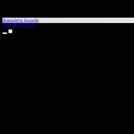
Δοκιμάστε δωρεάν
Κατεβάστε τώρα
Προϊόντα
Κείμενο σε Ομιλία
Εφαρμογές για iPhone & iPad
Εφαρμογή για Android
Επέκταση για Chrome
Επέκταση για Edge
Web εφαρμογή
Εφαρμογή για Mac
Εφαρμογή για Windows