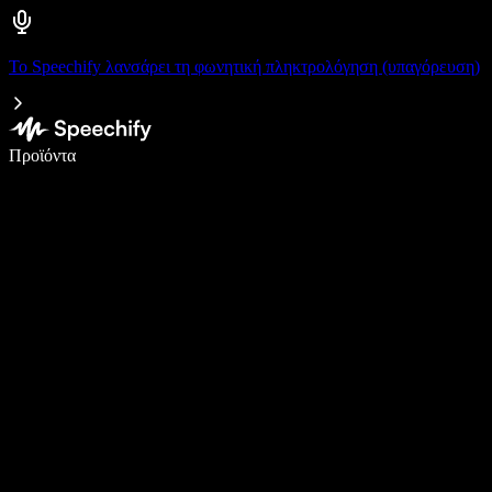
Το Speechify λανσάρει τη φωνητική πληκτρολόγηση (υπαγόρευση)
Γράψτε 5× πιο γρήγορα με φωνητική πληκτρολόγηση
Προϊόντα
Μάθετε περισσότερα