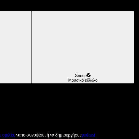
Snoop
Μουσικό είδωλο
 ομιλία,
να το συνοψίσει ή να δημιουργήσει
podcast