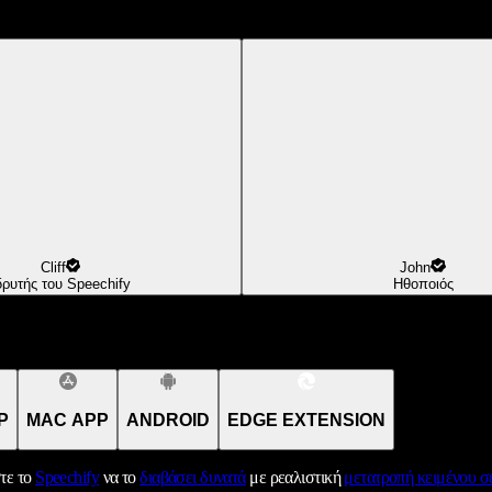
Cliff
John
δρυτής του Speechify
Ηθοποιός
P
MAC APP
ANDROID
EDGE EXTENSION
τε το
Speechify
να το
διαβάσει δυνατά
με ρεαλιστική
μετατροπή κειμένου σε