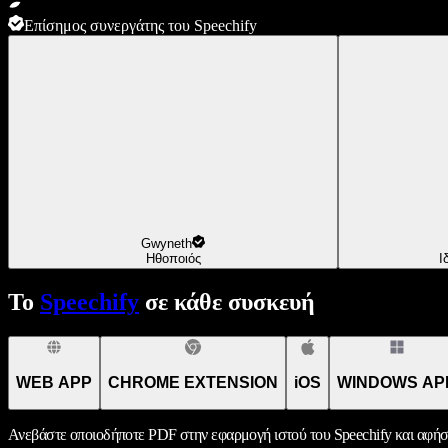
Επίσημος συνεργάτης του Speechify
Gwyneth
Ηθοποιός
Ι
Το
Speechify
σε κάθε συσκευή
WEB APP
CHROME EXTENSION
iOS
WINDOWS AP
Ανεβάστε οποιοδήποτε PDF στην εφαρμογή ιστού του Speechify και αφήσ