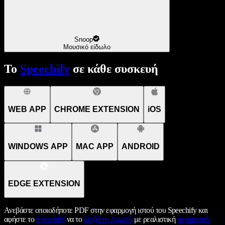
Snoop
Μουσικό είδωλο
Το
Speechify
σε κάθε συσκευή
WEB APP
CHROME EXTENSION
iOS
WINDOWS APP
MAC APP
ANDROID
EDGE EXTENSION
Ανεβάστε οποιοδήποτε PDF στην εφαρμογή ιστού του Speechify και
αφήστε το
Speechify
να το
διαβάσει δυνατά
με ρεαλιστική
μετατροπή