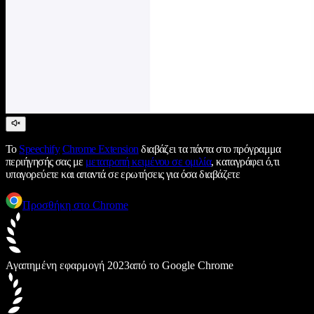
Το
Speechify
Chrome Extension
διαβάζει τα πάντα στο πρόγραμμα
περιήγησής σας με
μετατροπή κειμένου σε ομιλία
, καταγράφει ό,τι
υπαγορεύετε και απαντά σε ερωτήσεις για όσα διαβάζετε
Προσθήκη στο Chrome
Αγαπημένη εφαρμογή 2023
από το Google Chrome