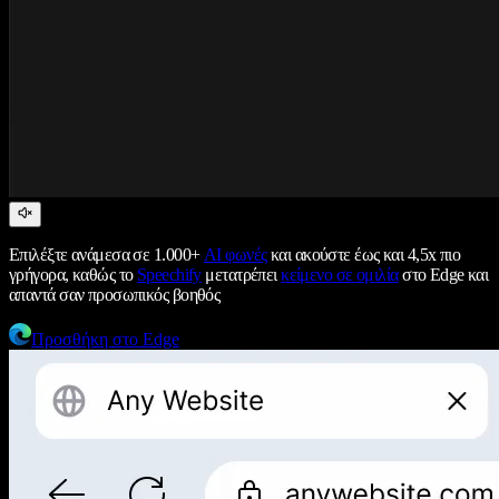
Επιλέξτε ανάμεσα σε 1.000+
AI φωνές
και ακούστε έως και 4,5x πιο
γρήγορα, καθώς το
Speechify
μετατρέπει
κείμενο σε ομιλία
στο Edge και
απαντά σαν προσωπικός βοηθός
Προσθήκη στο Edge