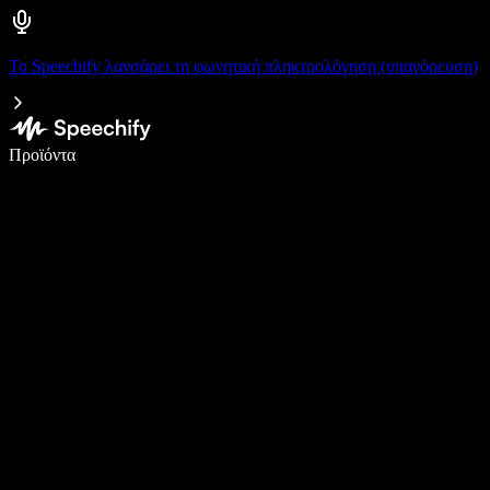
Το Speechify λανσάρει τη φωνητική πληκτρολόγηση (υπαγόρευση)
Γράψτε 5× πιο γρήγορα με φωνητική πληκτρολόγηση
Προϊόντα
Μάθετε περισσότερα