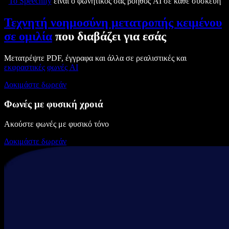
Το Speechify
είναι ο φωνητικός σας βοηθός AI σε κάθε συσκευή
Τεχνητή νοημοσύνη μετατροπής κειμένου
σε ομιλία
που διαβάζει για εσάς
Μετατρέψτε PDF, έγγραφα και άλλα σε ρεαλιστικές και
εκφραστικές
φωνές AI
Δοκιμάστε δωρεάν
Φωνές με φυσική χροιά
Ακούστε φωνές με φυσικό τόνο
Δοκιμάστε δωρεάν