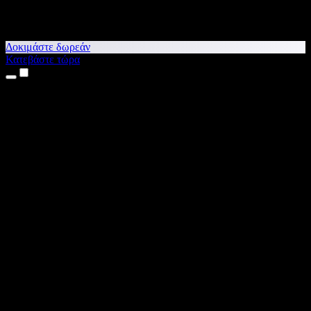
Δοκιμάστε δωρεάν
Κατεβάστε τώρα
Προϊόντα
Κείμενο σε Ομιλία
Εφαρμογές για iPhone & iPad
Εφαρμογή για Android
Επέκταση για Chrome
Επέκταση για Edge
Web εφαρμογή
Εφαρμογή για Mac
Εφαρμογή για Windows