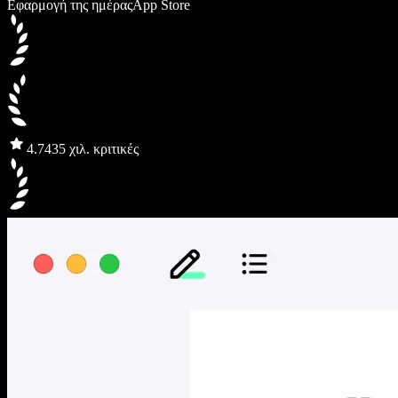
Εφαρμογή της ημέρας
App Store
4.7
435 χιλ. κριτικές