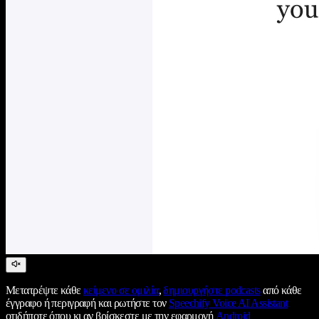
Μετατρέψτε κάθε
κείμενο σε ομιλία
,
δημιουργήστε podcasts
από κάθε
έγγραφο ή περιγραφή και ρωτήστε τον
Speechify Voice AI Assistant
οτιδήποτε όπου κι αν βρίσκεστε με την εφαρμογή
Android