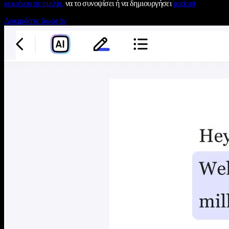
κειμένου σε ομιλία,
να το συνοψίσει ή να δημιουργήσει
podcast
Δοκιμάστε δωρεάν