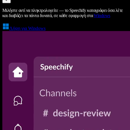
Μιλήστε αντί να πληκτρολογείτε — το Speechify καταγράφει όσα λέτε
και διαβάζει τα πάντα δυνατά, σε κάθε εφαρμογή στα
Windows
Λήψη για Windows