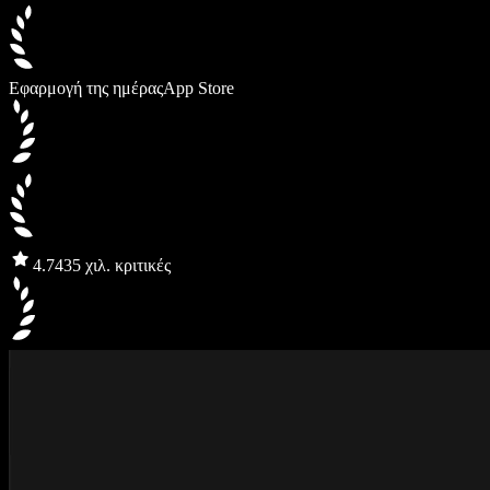
Εφαρμογή της ημέρας
App Store
4.7
435 χιλ. κριτικές