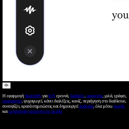
Η εφαρμογή
Speechify
για
iOS
ερευνά,
διαβάζει
,
αφηγείται
, μιλά, γράφει,
υπαγορεύει
, ψυχαγωγεί, κάνει διαλέξεις, κουίζ, περιήγηση στο διαδίκτυο,
συνοψίζει, κρατά σημειώσεις και δημιουργεί
podcasts
, όλα μέσω
φωνής
και
μετατροπής κειμένου σε ομιλία