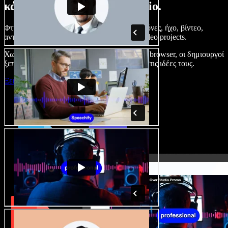
κάνετε με το Speechify Studio.
Φτιάξτε voice overs, προσθέστε δωρεάν εικόνες, ήχο, βίντεο,
αντιγραφή φωνής – ολοκληρωμένα audio/video projects.
Χωρίς καμπύλη εκμάθησης και με όλα στον browser, οι δημιουργοί
ξεπερνούν τα κλασικά όρια και δίνουν ζωή στις ιδέες τους.
Ξεκινήστε με το Studio