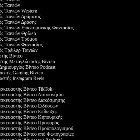
ός Ταινιών
ός Ταινιών Western
ός Ταινιών Δράματος
ός Ταινιών Δράσης
ός Ταινιών Επιστημονικής Φαντασίας
ός Ταινιών Θρίλερ
γός Ταινιών Τρόμου
ός Ταινιών Φαντασίας
ός Τρέιλερ Ταινιών
στής Βίντεο
αστής Μεταγλώττισης Βίντεο
 Δημιουργίας Βίντεο Podcast
υαστής Gaming Βίντεο
αστής Instagram Reels
κευαστής Βίντεο TikTok
κευαστής Βίντεο Αυτοκινήτου
σκευαστής Βίντεο Διακόσμησης
σκευαστής Βίντεο Ειδήσεων
κευαστής Βίντεο Επίδειξης
κευαστής Βίντεο Κηπουρικής
σκευαστής Βίντεο Προφοράς
σκευαστής Βίντεο Προϋπολογισμού
κευαστής Βίντεο από Φωτογραφίες
κευαστής Βίντεο για Android