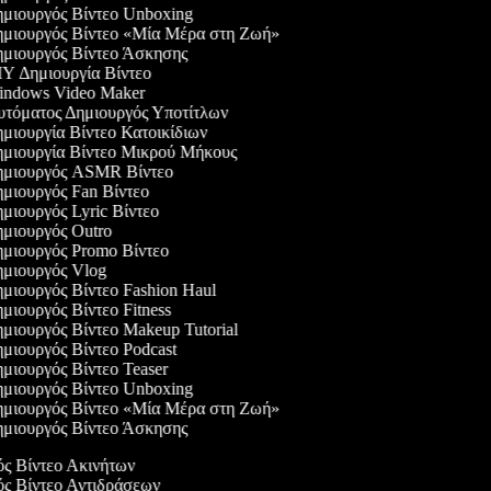
μιουργός Βίντεο Unboxing
μιουργός Βίντεο «Μία Μέρα στη Ζωή»
μιουργός Βίντεο Άσκησης
Y Δημιουργία Βίντεο
ndows Video Maker
τόματος Δημιουργός Υποτίτλων
μιουργία Βίντεο Κατοικίδιων
μιουργία Βίντεο Μικρού Μήκους
μιουργός ASMR Βίντεο
μιουργός Fan Βίντεο
μιουργός Lyric Βίντεο
μιουργός Outro
μιουργός Promo Βίντεο
μιουργός Vlog
μιουργός Βίντεο Fashion Haul
μιουργός Βίντεο Fitness
μιουργός Βίντεο Makeup Tutorial
μιουργός Βίντεο Podcast
μιουργός Βίντεο Teaser
μιουργός Βίντεο Unboxing
μιουργός Βίντεο «Μία Μέρα στη Ζωή»
μιουργός Βίντεο Άσκησης
ός Βίντεο Ακινήτων
γός Βίντεο Αντιδράσεων