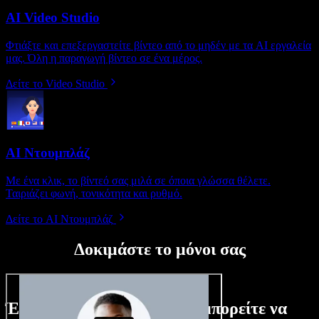
AI Video Studio
Φτιάξτε και επεξεργαστείτε βίντεο από το μηδέν με τα AI εργαλεία
μας. Όλη η παραγωγή βίντεο σε ένα μέρος.
Δείτε το Video Studio
AI Ντουμπλάζ
Με ένα κλικ, το βίντεό σας μιλά σε όποια γλώσσα θέλετε.
Ταιριάζει φωνή, τονικότητα και ρυθμό.
Δείτε το AI Ντουμπλάζ
Δοκιμάστε το μόνοι σας
Ένα μικρό δείγμα από όσα μπορείτε να