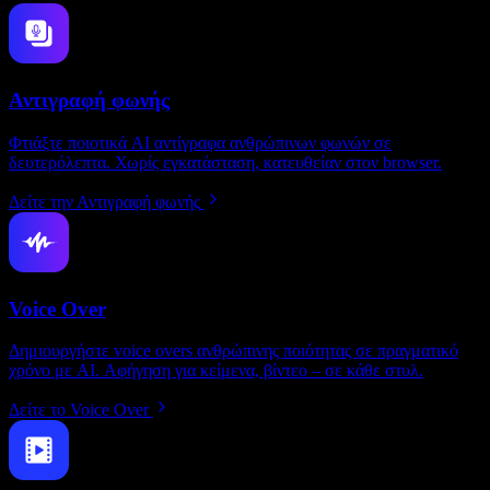
Αντιγραφή φωνής
Φτιάξτε ποιοτικά AI αντίγραφα ανθρώπινων φωνών σε
δευτερόλεπτα. Χωρίς εγκατάσταση, κατευθείαν στον browser.
Δείτε την Αντιγραφή φωνής
Voice Over
Δημιουργήστε voice overs ανθρώπινης ποιότητας σε πραγματικό
χρόνο με AI. Αφήγηση για κείμενα, βίντεο – σε κάθε στυλ.
Δείτε το Voice Over