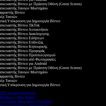
κευαστής Βίντεο με Πράσινη Οθόνη (Green Screen)
σκευαστής Ταινιών Μυστηρίου
φραστής Βίντεο
ρ Ταινιών
κή Υπόκρουση για Δημιουργία Βίντεο
κευαστής Βίντεο TikTok
κευαστής Βίντεο Αυτοκινήτου
σκευαστής Βίντεο Διακόσμησης
σκευαστής Βίντεο Ειδήσεων
κευαστής Βίντεο Επίδειξης
κευαστής Βίντεο Κηπουρικής
σκευαστής Βίντεο Προφοράς
σκευαστής Βίντεο Προϋπολογισμού
κευαστής Βίντεο από Φωτογραφίες
κευαστής Βίντεο για Android
κευαστής Βίντεο με Πράσινη Οθόνη (Green Screen)
σκευαστής Ταινιών Μυστηρίου
φραστής Βίντεο
ρ Ταινιών
κή Υπόκρουση για Δημιουργία Βίντεο
DIY Δημιουργία Βίντεο
Windows Video Maker
Αυτόματος Δημιουργός Υποτίτλων
Δημιουργία Βίντεο Κατοικίδιων