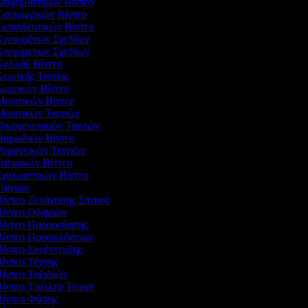
Διαφημιστικών Βίντεο
Εισαγωγικών Βίντεο
Εκπαιδευτικών Βίντεο
 Κινουμένων Σχεδίων
 Κινούμενων Σχεδίων
 Κολλάζ Βίντεο
Κωμικής Ταινίας
 Κωμικών Βίντεο
 Μουσικών Βίντεο
 Μουσικών Ταινιών
Οικογενειακών Ταινιών
 Παρωδιών Βίντεο
Ρομαντικών Ταινιών
Σατιρικών Βίντεο
Σχολιαστικών Βίντεο
Ταινιών
Βίντεο Ξενάγησης Σπιτιού
Βίντεο Οδηγιών
 Βίντεο Παρουσίασης
 Βίντεο Προσκλήσεων
Βίντεο Συνέντευξης
Βίντεο Τέχνης
Βίντεο Ταξιδιών
Βίντεο Τρέιλερ Teaser
 Βίντεο Φύσης