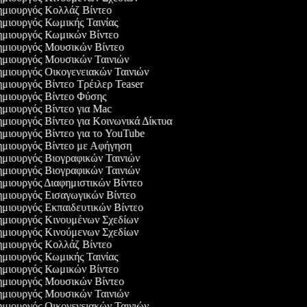
μιουργός Κολλάζ Βίντεο
μιουργός Κωμικής Ταινίας
μιουργός Κωμικών Βίντεο
μιουργός Μουσικών Βίντεο
μιουργός Μουσικών Ταινιών
μιουργός Οικογενειακών Ταινιών
μιουργός Βίντεο Τρέιλερ Teaser
μιουργός Βίντεο Φύσης
μιουργός Βίντεο για Mac
μιουργός Βίντεο για Κοινωνικά Δίκτυα
μιουργός Βίντεο για το YouTube
μιουργός Βίντεο με Αφήγηση
μιουργός Βιογραφικών Ταινιών
μιουργός Βιογραφικών Ταινιών
μιουργός Διαφημιστικών Βίντεο
μιουργός Εισαγωγικών Βίντεο
μιουργός Εκπαιδευτικών Βίντεο
μιουργός Κινουμένων Σχεδίων
μιουργός Κινούμενων Σχεδίων
μιουργός Κολλάζ Βίντεο
μιουργός Κωμικής Ταινίας
μιουργός Κωμικών Βίντεο
μιουργός Μουσικών Βίντεο
μιουργός Μουσικών Ταινιών
μιουργός Οικογενειακών Ταινιών