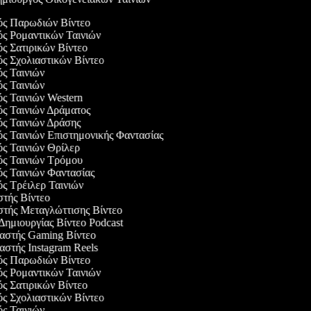
γός Παρωδιών Βίντεο
ός Ρομαντικών Ταινιών
ός Σατιρικών Βίντεο
ός Σχολιαστικών Βίντεο
ός Ταινιών
ός Ταινιών
ός Ταινιών Western
ός Ταινιών Δράματος
ός Ταινιών Δράσης
ός Ταινιών Επιστημονικής Φαντασίας
ός Ταινιών Θρίλερ
γός Ταινιών Τρόμου
ός Ταινιών Φαντασίας
ός Τρέιλερ Ταινιών
στής Βίντεο
αστής Μεταγλώττισης Βίντεο
 Δημιουργίας Βίντεο Podcast
υαστής Gaming Βίντεο
αστής Instagram Reels
γός Παρωδιών Βίντεο
ός Ρομαντικών Ταινιών
ός Σατιρικών Βίντεο
ός Σχολιαστικών Βίντεο
ός Ταινιών