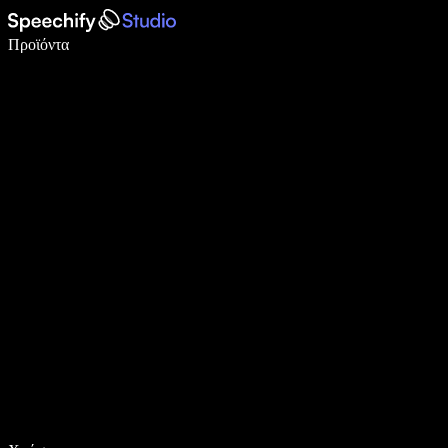
Γράψτε 5× πιο γρήγορα με φωνητική πληκτρολόγηση
Προϊόντα
Μάθετε περισσότερα