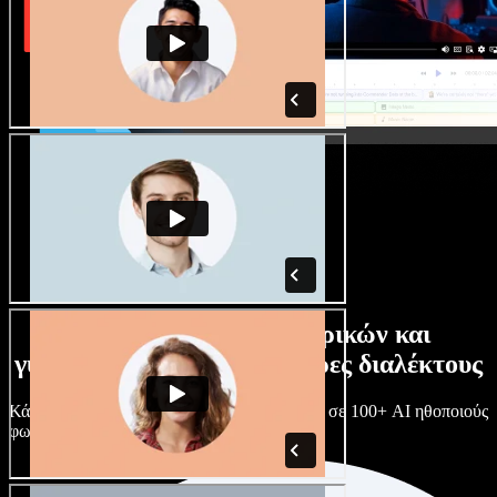
Τεράστια συλλογή ανδρικών και
γυναικείων φωνών με άπειρες διαλέκτους
Κάθε έργο είναι μοναδικό. Διάλεξε ανάμεσα σε 100+ AI ηθοποιούς
φωνής & διαλέκτους και κάν’ τους όπως θες.