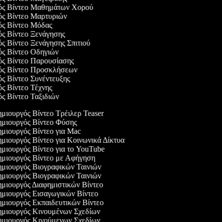
γός Βίντεο Μαθημάτων Χορού
γός Βίντεο Μαρτυριών
γός Βίντεο Μόδας
ός Βίντεο Ξενάγησης
ός Βίντεο Ξενάγησης Σπιτιού
γός Βίντεο Οδηγιών
γός Βίντεο Παρουσίασης
γός Βίντεο Προσκλήσεων
ός Βίντεο Συνέντευξης
ός Βίντεο Τέχνης
ός Βίντεο Ταξιδιών
μιουργός Βίντεο Τρέιλερ Teaser
μιουργός Βίντεο Φύσης
μιουργός Βίντεο για Mac
μιουργός Βίντεο για Κοινωνικά Δίκτυα
μιουργός Βίντεο για το YouTube
μιουργός Βίντεο με Αφήγηση
μιουργός Βιογραφικών Ταινιών
μιουργός Βιογραφικών Ταινιών
μιουργός Διαφημιστικών Βίντεο
μιουργός Εισαγωγικών Βίντεο
μιουργός Εκπαιδευτικών Βίντεο
μιουργός Κινουμένων Σχεδίων
μιουργός Κινούμενων Σχεδίων