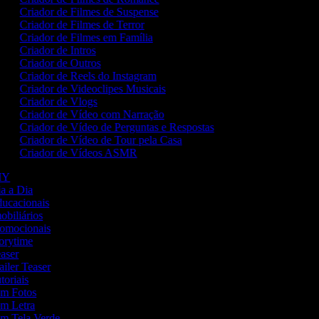
Criador de Filmes de Suspense
Criador de Filmes de Terror
Criador de Filmes em Família
Criador de Intros
Criador de Outros
Criador de Reels do Instagram
Criador de Videoclipes Musicais
Criador de Vlogs
Criador de Vídeo com Narração
Criador de Vídeo de Perguntas e Respostas
Criador de Vídeo de Tour pela Casa
Criador de Vídeos ASMR
DIY
ia a Dia
Educacionais
mobiliários
Promocionais
torytime
easer
ailer Teaser
utoriais
com Fotos
com Letra
com Tela Verde