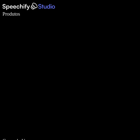
Escreva 5× mais rápido com digitação por voz
Produtos
Saiba mais