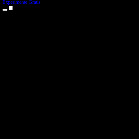
Experimente Grátis
Produtos
Texto para Fala
Apps para iPhone e iPad
App para Android
Extensão para Chrome
Extensão para Edge
App Web
App para Mac
App para Windows
Gerador de Voz com IA
Dublagem de Voz
Dublagem