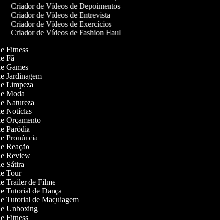
Criador de Vídeos de Depoimentos
Criador de Vídeos de Entrevista
Criador de Vídeos de Exercícios
Criador de Vídeos de Fashion Haul
de Fitness
 de Fã
s de Games
 de Jardinagem
 de Limpeza
s de Moda
 de Natureza
de Notícias
 de Orçamento
 de Paródia
 de Pronúncia
 de Reação
 de Review
de Sátira
 de Tour
de Trailer de Filme
 de Tutorial de Dança
 de Tutorial de Maquiagem
s de Unboxing
de Fitness