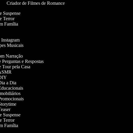
Criador de Filmes de Romance
 de Suspense
de Terror
 em Família
do Instagram
lipes Musicais
 com Narração
de Perguntas e Respostas
de Tour pela Casa
os ASMR
s DIY
 Dia a Dia
 Educacionais
Imobiliários
 Promocionais
 Storytime
 Teaser
 de Suspense
de Terror
 em Família