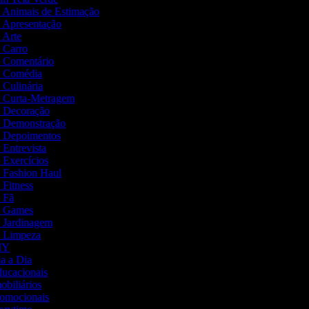
de Animais de Estimação
de Apresentação
e Arte
e Carro
de Comentário
de Comédia
e Culinária
de Curta-Metragem
de Decoração
de Demonstração
de Depoimentos
e Entrevista
e Exercícios
de Fashion Haul
e Fitness
e Fã
de Games
de Jardinagem
de Limpeza
DIY
ia a Dia
Educacionais
mobiliários
Promocionais