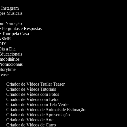
do Instagram
lipes Musicais
 com Narração
de Perguntas e Respostas
de Tour pela Casa
os ASMR
s DIY
 Dia a Dia
 Educacionais
Imobiliários
 Promocionais
 Storytime
 Teaser
Criador de Vídeos Trailer Teaser
Criador de Vídeos Tutoriais
Criador de Vídeos com Fotos
Criador de Vídeos com Letra
Criador de Vídeos com Tela Verde
Criador de Vídeos de Animais de Estimação
Criador de Vídeos de Apresentação
Criador de Vídeos de Arte
Criador de Vídeos de Carro