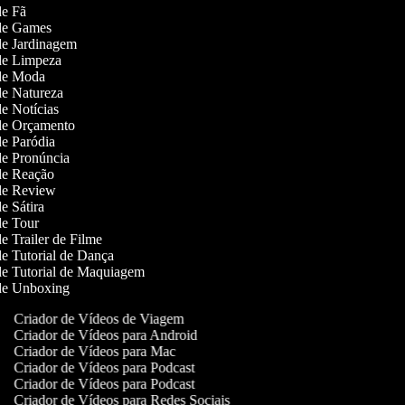
 de Fã
s de Games
 de Jardinagem
 de Limpeza
s de Moda
 de Natureza
de Notícias
 de Orçamento
 de Paródia
 de Pronúncia
 de Reação
 de Review
de Sátira
 de Tour
de Trailer de Filme
 de Tutorial de Dança
 de Tutorial de Maquiagem
s de Unboxing
Criador de Vídeos de Viagem
Criador de Vídeos para Android
Criador de Vídeos para Mac
Criador de Vídeos para Podcast
Criador de Vídeos para Podcast
Criador de Vídeos para Redes Sociais