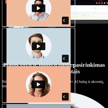
Platus vyrų ir moterų balsų pasirinkimas
su įvairiais akcentais
Nėra dviejų vienodų projektų. Rinkitės iš 100+ AI balsų ir akcentų,
lengvai juos prisitaikykite.