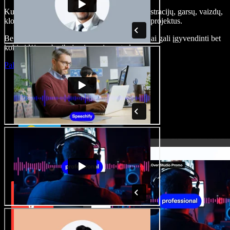
Kurkite įgarsinimus, pridėkite nemokamų iliustracijų, garsų, vaizdų,
klonuokite balsą – kurkite pilnus, įspūdingus projektus.
Be jokių mokymų ir viskas naršyklėje – kūrėjai gali įgyvendinti bet
kokią idėją, neberibojami senųjų metodų.
Paleisti studiją