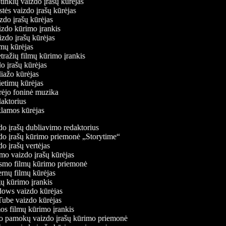
ų tinklų vaizdo įrašų kūrėjas
stės vaizdo įrašų kūrėjas
izdo įrašų kūrėjas
aizdo kūrimo įrankis
izdo įrašų kūrėjas
filmų kūrėjas
tražių filmų kūrimo įrankis
do įrašų kūrėjas
liažo kūrėjas
vietimų kūrėjas
ūrėjo foninė muzika
edaktorius
eklamos kūrėjas
o įrašų dubliavimo redaktorius
o įrašų kūrimo priemonė „Storytime“
o įrašų vertėjas
o vaizdo įrašų kūrėjas
mo filmų kūrimo priemonė
rnų filmų kūrėjas
 kūrimo įrankis
ws vaizdo kūrėjas
be vaizdo kūrėjas
s filmų kūrimo įrankis
 pamokų vaizdo įrašų kūrimo priemonė