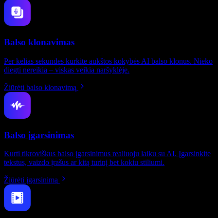
Balso klonavimas
Per kelias sekundes kurkite aukštos kokybės AI balso klonus. Nieko
diegti nereikia – viskas veikia naršyklėje.
Žiūrėti balso klonavimą
Balso įgarsinimas
Kurti tikroviškus balso įgarsinimus realiuoju laiku su AI. Įgarsinkite
tekstus, vaizdo įrašus ar kitą turinį bet kokiu stiliumi.
Žiūrėti įgarsinimą