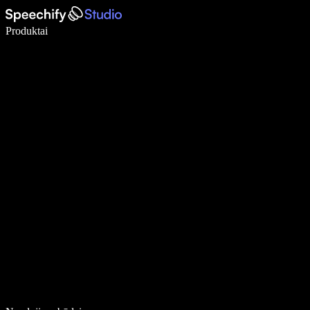
Rašykite 5× greičiau naudodami diktavimą balsu
Produktai
Sužinokite daugiau