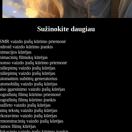
Sužinokite daugiau
MR vaizdo įrašų kūrimo priemonė
droid vaizdo kūrimo įrankis
imacijos kūrėjas
imacinių filmukų kūrėjas
onso vaizdo įrašų kūrimo priemonė
iliepimų vaizdo įrašų kūrėjas
iliepimų vaizdo įrašų kūrėjas
omatinis subtitrų generatorius
tomobilių vaizdo įrašų kūrėjas
lso įgarsinimo vaizdo įrašų kūrėjas
ografinių filmų kūrimo priemonė
ografinių filmų kūrimo įrankis
udžeto vaizdo įrašų kūrėjas
nų tekstų vaizdo įrašų kūrėjas
koravimo vaizdo įrašų kūrėjas
monstracinių vaizdo įrašų kūrėjas
amos filmų kūrėjas
ukacinių vaizdo įrašų kūrimo įrankis