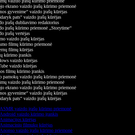
mų vaizdo įrašų kūrimo priemonė
jo ekrano vaizdo įrašų kūrimo priemonė
os gyvenime“ vaizdo įrašų kūrėjas
daryk pats“ vaizdo įrašų kūrėjas
o įrašų dubliavimo redaktorius
o įrašų kūrimo priemonė „Storytime“
o įrašų vertėjas
o vaizdo įrašų kūrėjas
mo filmų kūrimo priemonė
rnų filmų kūrėjas
 kūrimo įrankis
ws vaizdo kūrėjas
be vaizdo kūrėjas
s filmų kūrimo įrankis
 pamokų vaizdo įrašų kūrimo priemonė
mų vaizdo įrašų kūrimo priemonė
jo ekrano vaizdo įrašų kūrimo priemonė
os gyvenime“ vaizdo įrašų kūrėjas
daryk pats“ vaizdo įrašų kūrėjas
ASMR vaizdo įrašų kūrimo priemonė
Android vaizdo kūrimo įrankis
Animacijos kūrėjas
Animacinių filmukų kūrėjas
Anonso vaizdo įrašų kūrimo priemonė