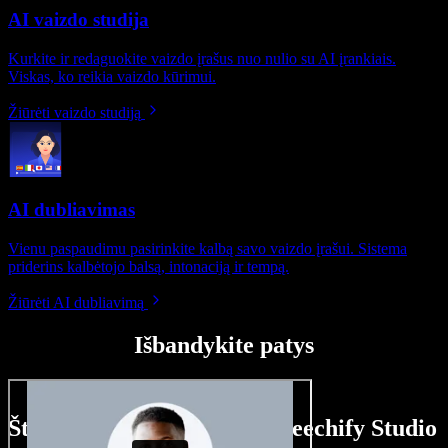
AI vaizdo studija
Kurkite ir redaguokite vaizdo įrašus nuo nulio su AI įrankiais.
Viskas, ko reikia vaizdo kūrimui.
Žiūrėti vaizdo studiją
AI dubliavimas
Vienu paspaudimu pasirinkite kalbą savo vaizdo įrašui. Sistema
priderins kalbėtojo balsą, intonaciją ir tempą.
Žiūrėti AI dubliavimą
Išbandykite patys
Štai ką galite nuveikti su Speechify Studio