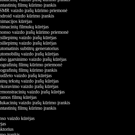
tastinių filmų kūrimo įrankis
MR vaizdo įrašų kūrimo priemonė
droid vaizdo kūrimo įrankis
imacijos kūrėjas
imacinių filmukų kūrėjas
onso vaizdo įrašų kūrimo priemonė
iliepimų vaizdo įrašų kūrėjas
iliepimų vaizdo įrašų kūrėjas
omatinis subtitrų generatorius
tomobilių vaizdo įrašų kūrėjas
lso įgarsinimo vaizdo įrašų kūrėjas
ografinių filmų kūrimo priemonė
ografinių filmų kūrimo įrankis
udžeto vaizdo įrašų kūrėjas
nų tekstų vaizdo įrašų kūrėjas
koravimo vaizdo įrašų kūrėjas
monstracinių vaizdo įrašų kūrėjas
amos filmų kūrėjas
ukacinių vaizdo įrašų kūrimo įrankis
tastinių filmų kūrimo įrankis
onso vaizdo kūrėjas
rėjas
aktorius
rimo įrankis