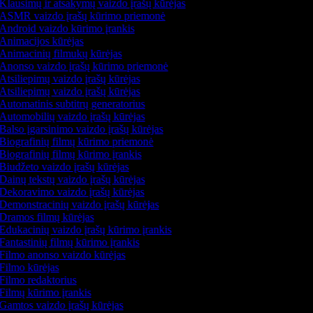
Klausimų ir atsakymų vaizdo įrašų kūrėjas
ASMR vaizdo įrašų kūrimo priemonė
Android vaizdo kūrimo įrankis
Animacijos kūrėjas
Animacinių filmukų kūrėjas
Anonso vaizdo įrašų kūrimo priemonė
Atsiliepimų vaizdo įrašų kūrėjas
Atsiliepimų vaizdo įrašų kūrėjas
Automatinis subtitrų generatorius
Automobilių vaizdo įrašų kūrėjas
Balso įgarsinimo vaizdo įrašų kūrėjas
Biografinių filmų kūrimo priemonė
Biografinių filmų kūrimo įrankis
Biudžeto vaizdo įrašų kūrėjas
Dainų tekstų vaizdo įrašų kūrėjas
Dekoravimo vaizdo įrašų kūrėjas
Demonstracinių vaizdo įrašų kūrėjas
Dramos filmų kūrėjas
Edukacinių vaizdo įrašų kūrimo įrankis
Fantastinių filmų kūrimo įrankis
Filmo anonso vaizdo kūrėjas
Filmo kūrėjas
Filmo redaktorius
Filmų kūrimo įrankis
Gamtos vaizdo įrašų kūrėjas