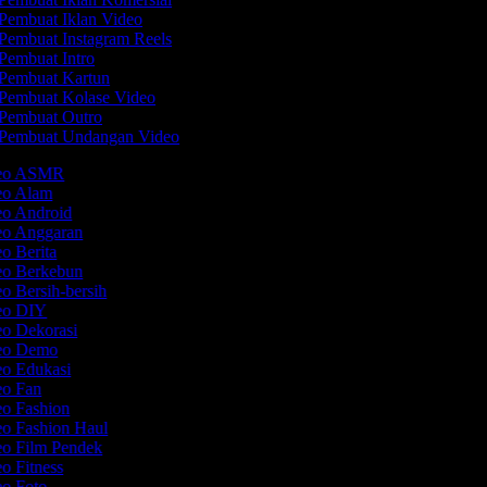
Pembuat Iklan Video
Pembuat Instagram Reels
Pembuat Intro
Pembuat Kartun
Pembuat Kolase Video
Pembuat Outro
Pembuat Undangan Video
ideo ASMR
deo Alam
eo Android
deo Anggaran
eo Berita
deo Berkebun
eo Bersih-bersih
deo DIY
eo Dekorasi
deo Demo
eo Edukasi
eo Fan
eo Fashion
eo Fashion Haul
eo Film Pendek
eo Fitness
eo Foto