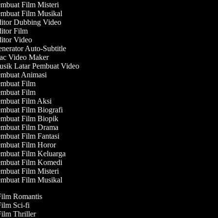
mbuat Film Misteri
mbuat Film Musikal
itor Dubbing Video
itor Film
itor Video
nerator Auto-Subtitle
c Video Maker
sik Latar Pembuat Video
mbuat Animasi
mbuat Film
mbuat Film
mbuat Film Aksi
mbuat Film Biografi
mbuat Film Biopik
mbuat Film Drama
mbuat Film Fantasi
mbuat Film Horor
mbuat Film Keluarga
mbuat Film Komedi
mbuat Film Misteri
mbuat Film Musikal
Film Romantis
Film Sci-fi
Film Thriller