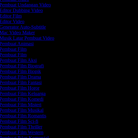
Pembuat Undangan Video
Editor Dubbing Video
Editor Film
Editor Video
Generator Auto-Subtitle
Mac Video Maker
Musik Latar Pembuat Video
Pembuat Animasi
Pembuat Film
Pembuat Film
Pembuat Film Aksi
Pembuat Film Biografi
Pembuat Film Biopik
Pembuat Film Drama
Pembuat Film Fantasi
Pembuat Film Horor
Pembuat Film Keluarga
Pembuat Film Komedi
Pembuat Film Misteri
Pembuat Film Musikal
Pembuat Film Romantis
Pembuat Film Sci-fi
Pembuat Film Thriller
Pembuat Film Western
Pembuat Iklan Komersial