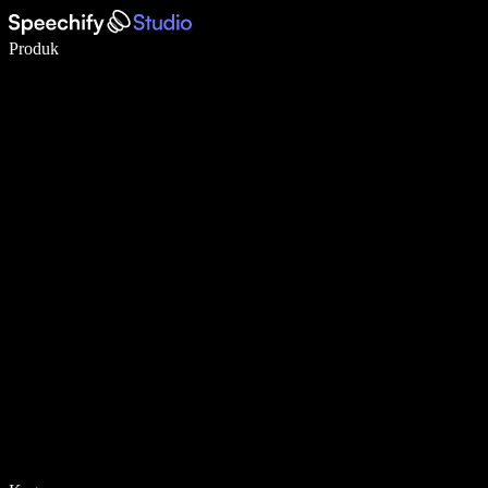
Menulis 5× lebih cepat dengan dikte suara
Produk
Pelajari lebih lanjut