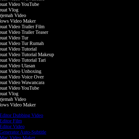
uat Video YouTube
uat Vlog
jemah Video
ows Video Maker
at Video Trailer Film
at Video Trailer Teaser
at Video Tur
uat Video Tur Rumah
at Video Tutorial
at Video Tutorial Makeup
at Video Tutorial Tari
at Video Ulasan
uat Video Unboxing
at Video Voice Over
uat Video Wawancara
uat Video YouTube
uat Vlog
jemah Video
ows Video Maker
Editor Dubbing Video
Editor Film
Editor Video
Generator Auto-Subtitle
Mac Video Maker