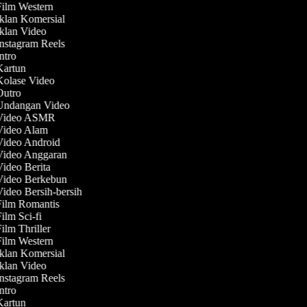
Film Western
Iklan Komersial
Iklan Video
Instagram Reels
Intro
 Kartun
Kolase Video
 Outro
 Undangan Video
 Video ASMR
 Video Alam
 Video Android
 Video Anggaran
Video Berita
 Video Berkebun
Video Bersih-bersih
Film Romantis
Film Sci-fi
Film Thriller
Film Western
Iklan Komersial
Iklan Video
Instagram Reels
Intro
 Kartun