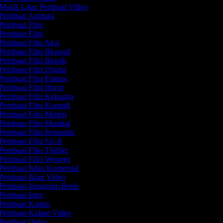
Musik Latar Pembuat Video
Pembuat Animasi
Pembuat Film
Pembuat Film
Pembuat Film Aksi
Pembuat Film Biografi
Pembuat Film Biopik
Pembuat Film Drama
Pembuat Film Fantasi
Pembuat Film Horor
Pembuat Film Keluarga
Pembuat Film Komedi
Pembuat Film Misteri
Pembuat Film Musikal
Pembuat Film Romantis
Pembuat Film Sci-fi
Pembuat Film Thriller
Pembuat Film Western
Pembuat Iklan Komersial
Pembuat Iklan Video
Pembuat Instagram Reels
Pembuat Intro
Pembuat Kartun
Pembuat Kolase Video
Pembuat Outro