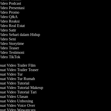
Video Podcast
Video Presentasi
 Video Promo
 Video Q&A
Video Reaksi
Video Real Estat
Video Satir
Video Sehari dalam Hidup
Video Seni
Video Storytime
Video Teaser
Video Testimoni
 Video TikTok
at Video Trailer Film
at Video Trailer Teaser
at Video Tur
uat Video Tur Rumah
at Video Tutorial
at Video Tutorial Makeup
at Video Tutorial Tari
at Video Ulasan
uat Video Unboxing
at Video Voice Over
uat Video Wawancara