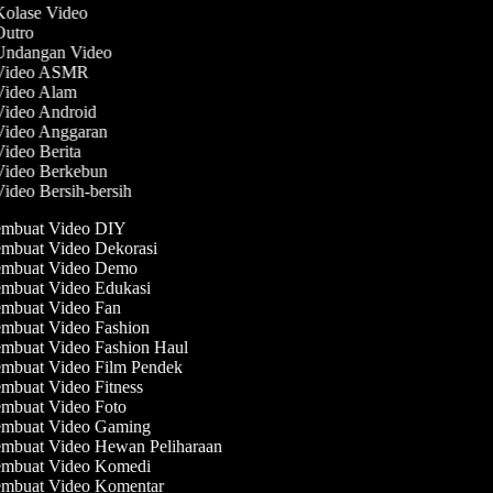
Kolase Video
 Outro
 Undangan Video
 Video ASMR
 Video Alam
 Video Android
 Video Anggaran
Video Berita
 Video Berkebun
Video Bersih-bersih
mbuat Video DIY
mbuat Video Dekorasi
mbuat Video Demo
mbuat Video Edukasi
mbuat Video Fan
mbuat Video Fashion
mbuat Video Fashion Haul
mbuat Video Film Pendek
mbuat Video Fitness
mbuat Video Foto
mbuat Video Gaming
mbuat Video Hewan Peliharaan
mbuat Video Komedi
mbuat Video Komentar