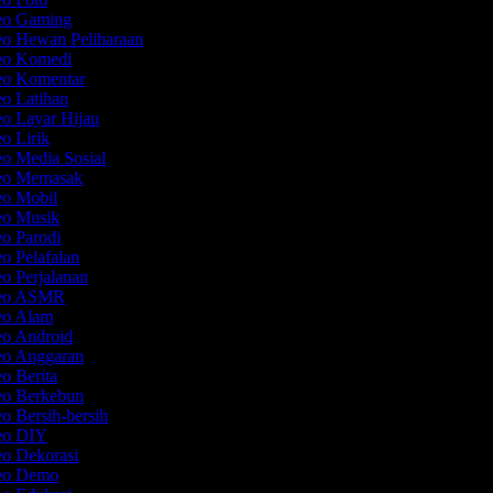
deo Gaming
eo Hewan Peliharaan
deo Komedi
deo Komentar
eo Latihan
eo Layar Hijau
eo Lirik
eo Media Sosial
deo Memasak
eo Mobil
deo Musik
eo Parodi
eo Pelafalan
eo Perjalanan
ideo ASMR
deo Alam
eo Android
deo Anggaran
eo Berita
deo Berkebun
eo Bersih-bersih
deo DIY
eo Dekorasi
deo Demo