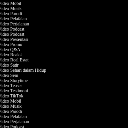
 Video Mobil
 Video Musik
Video Parodi
Video Pelafalan
Video Perjalanan
Video Podcast
Video Podcast
Video Presentasi
 Video Promo
 Video Q&A
Video Reaksi
Video Real Estat
Video Satir
Video Sehari dalam Hidup
Video Seni
Video Storytime
Video Teaser
Video Testimoni
 Video TikTok
 Video Mobil
 Video Musik
Video Parodi
Video Pelafalan
Video Perjalanan
Video Podcast