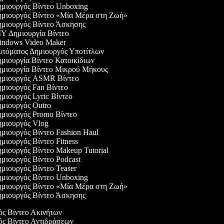
μιουργός Βίντεο Unboxing
μιουργός Βίντεο «Μία Μέρα στη Ζωή»
μιουργός Βίντεο Άσκησης
Y Δημιουργία Βίντεο
ndows Video Maker
τόματος Δημιουργός Υποτίτλων
μιουργία Βίντεο Κατοικίδιων
μιουργία Βίντεο Μικρού Μήκους
μιουργός ASMR Βίντεο
μιουργός Fan Βίντεο
μιουργός Lyric Βίντεο
μιουργός Outro
μιουργός Promo Βίντεο
μιουργός Vlog
μιουργός Βίντεο Fashion Haul
ιουργός Βίντεο Fitness
μιουργός Βίντεο Makeup Tutorial
μιουργός Βίντεο Podcast
μιουργός Βίντεο Teaser
μιουργός Βίντεο Unboxing
μιουργός Βίντεο «Μία Μέρα στη Ζωή»
μιουργός Βίντεο Άσκησης
γός Βίντεο Ακινήτων
γός Βίντεο Αντιδράσεων