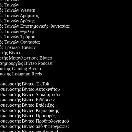
γός Ταινιών
γός Ταινιών Western
γός Ταινιών Δράματος
γός Ταινιών Δράσης
γός Ταινιών Επιστημονικής Φαντασίας
γός Ταινιών Θρίλερ
γός Ταινιών Τρόμου
γός Ταινιών Φαντασίας
γός Τρέιλερ Ταινιών
αστής Βίντεο
αστής Μεταγλώττισης Βίντεο
 Δημιουργίας Βίντεο Podcast
υαστής Gaming Βίντεο
υαστής Instagram Reels
κευαστής Βίντεο TikTok
κευαστής Βίντεο Αυτοκινήτου
κευαστής Βίντεο Διακόσμησης
κευαστής Βίντεο Ειδήσεων
κευαστής Βίντεο Επίδειξης
κευαστής Βίντεο Κηπουρικής
κευαστής Βίντεο Προφοράς
κευαστής Βίντεο Προϋπολογισμού
κευαστής Βίντεο από Φωτογραφίες
κευαστής Βίντεο για Android