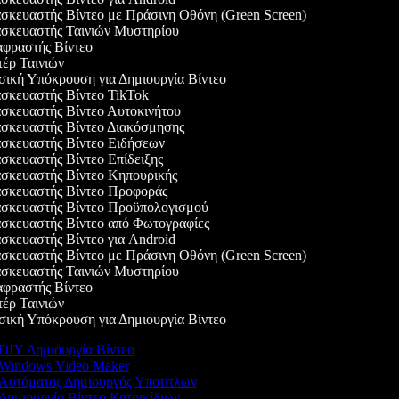
κευαστής Βίντεο με Πράσινη Οθόνη (Green Screen)
κευαστής Ταινιών Μυστηρίου
ραστής Βίντεο
ρ Ταινιών
κή Υπόκρουση για Δημιουργία Βίντεο
κευαστής Βίντεο TikTok
κευαστής Βίντεο Αυτοκινήτου
κευαστής Βίντεο Διακόσμησης
κευαστής Βίντεο Ειδήσεων
κευαστής Βίντεο Επίδειξης
κευαστής Βίντεο Κηπουρικής
κευαστής Βίντεο Προφοράς
κευαστής Βίντεο Προϋπολογισμού
κευαστής Βίντεο από Φωτογραφίες
κευαστής Βίντεο για Android
κευαστής Βίντεο με Πράσινη Οθόνη (Green Screen)
κευαστής Ταινιών Μυστηρίου
ραστής Βίντεο
ρ Ταινιών
κή Υπόκρουση για Δημιουργία Βίντεο
DIY Δημιουργία Βίντεο
Windows Video Maker
Αυτόματος Δημιουργός Υποτίτλων
Δημιουργία Βίντεο Κατοικίδιων