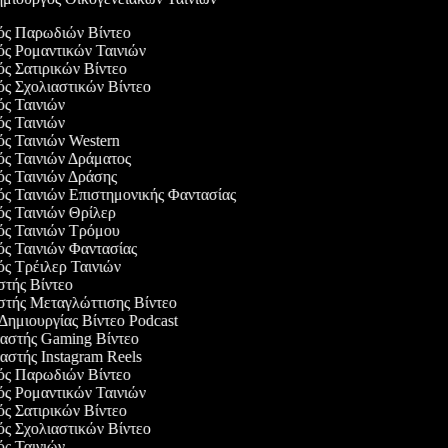
γός Παρωδιών Βίντεο
γός Ρομαντικών Ταινιών
γός Σατιρικών Βίντεο
γός Σχολιαστικών Βίντεο
γός Ταινιών
γός Ταινιών
γός Ταινιών Western
γός Ταινιών Δράματος
γός Ταινιών Δράσης
γός Ταινιών Επιστημονικής Φαντασίας
γός Ταινιών Θρίλερ
γός Ταινιών Τρόμου
γός Ταινιών Φαντασίας
γός Τρέιλερ Ταινιών
αστής Βίντεο
αστής Μεταγλώττισης Βίντεο
 Δημιουργίας Βίντεο Podcast
υαστής Gaming Βίντεο
υαστής Instagram Reels
γός Παρωδιών Βίντεο
γός Ρομαντικών Ταινιών
γός Σατιρικών Βίντεο
γός Σχολιαστικών Βίντεο
γός Ταινιών