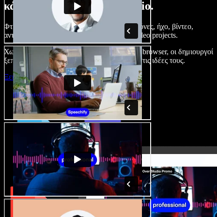
κάνετε με το Speechify Studio.
Φτιάξτε voice overs, προσθέστε δωρεάν εικόνες, ήχο, βίντεο,
αντιγραφή φωνής – ολοκληρωμένα audio/video projects.
Χωρίς καμπύλη εκμάθησης και με όλα στον browser, οι δημιουργοί
ξεπερνούν τα κλασικά όρια και δίνουν ζωή στις ιδέες τους.
Ξεκινήστε με το Studio