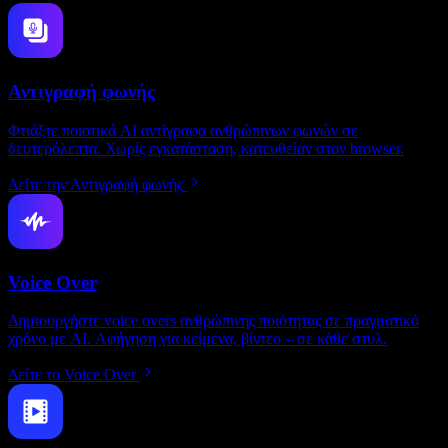
Αντιγραφή φωνής
Φτιάξτε ποιοτικά AI αντίγραφα ανθρώπινων φωνών σε
δευτερόλεπτα. Χωρίς εγκατάσταση, κατευθείαν στον browser.
Δείτε την Αντιγραφή φωνής
Voice Over
Δημιουργήστε voice overs ανθρώπινης ποιότητας σε πραγματικό
χρόνο με AI. Αφήγηση για κείμενα, βίντεο – σε κάθε στυλ.
Δείτε το Voice Over