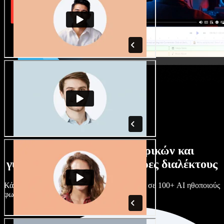
Τεράστια συλλογή ανδρικών και
γυναικείων φωνών με άπειρες διαλέκτους
Κάθε έργο είναι μοναδικό. Διάλεξε ανάμεσα σε 100+ AI ηθοποιούς
φωνής & διαλέκτους και κάν’ τους όπως θες.