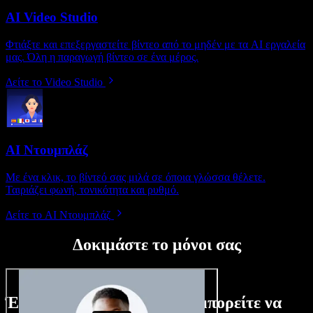
AI Video Studio
Φτιάξτε και επεξεργαστείτε βίντεο από το μηδέν με τα AI εργαλεία
μας. Όλη η παραγωγή βίντεο σε ένα μέρος.
Δείτε το Video Studio
AI Ντουμπλάζ
Με ένα κλικ, το βίντεό σας μιλά σε όποια γλώσσα θέλετε.
Ταιριάζει φωνή, τονικότητα και ρυθμό.
Δείτε το AI Ντουμπλάζ
Δοκιμάστε το μόνοι σας
Ένα μικρό δείγμα από όσα μπορείτε να