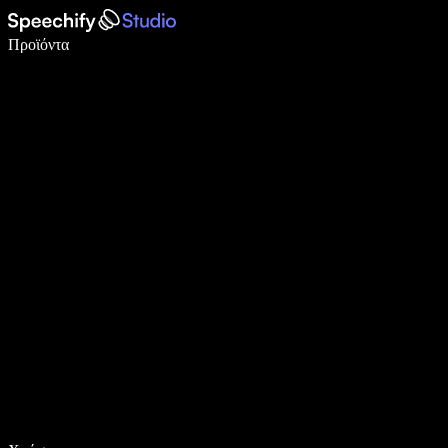
Γράψτε 5× πιο γρήγορα με φωνητική πληκτρολόγηση
Προϊόντα
Μάθετε περισσότερα