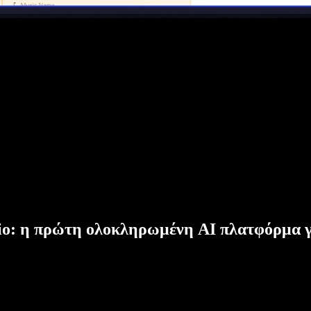
dio: η πρώτη ολοκληρωμένη AI πλατφόρμα γ