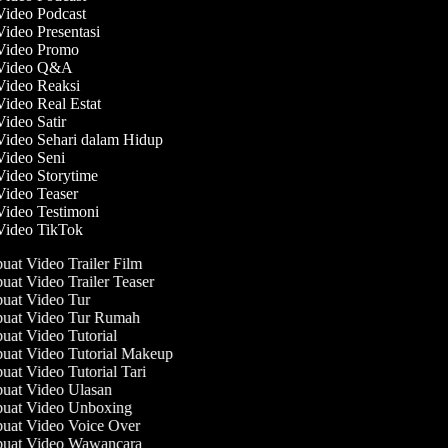
 Video Podcast
Video Presentasi
 Video Promo
 Video Q&A
 Video Reaksi
Video Real Estat
Video Satir
Video Sehari dalam Hidup
 Video Seni
Video Storytime
Video Teaser
Video Testimoni
 Video TikTok
at Video Trailer Film
at Video Trailer Teaser
at Video Tur
at Video Tur Rumah
at Video Tutorial
at Video Tutorial Makeup
at Video Tutorial Tari
at Video Ulasan
at Video Unboxing
at Video Voice Over
at Video Wawancara