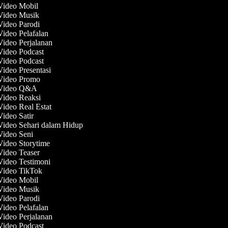
 Video Mobil
 Video Musik
Video Parodi
Video Pelafalan
Video Perjalanan
 Video Podcast
 Video Podcast
Video Presentasi
 Video Promo
 Video Q&A
 Video Reaksi
Video Real Estat
Video Satir
Video Sehari dalam Hidup
 Video Seni
Video Storytime
Video Teaser
Video Testimoni
 Video TikTok
 Video Mobil
 Video Musik
Video Parodi
Video Pelafalan
Video Perjalanan
 Video Podcast