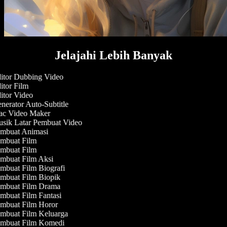
Jelajahi Lebih Banyak
itor Dubbing Video
tor Film
itor Video
erator Auto-Subtitle
c Video Maker
sik Latar Pembuat Video
mbuat Animasi
mbuat Film
mbuat Film
mbuat Film Aksi
mbuat Film Biografi
mbuat Film Biopik
mbuat Film Drama
mbuat Film Fantasi
mbuat Film Horor
mbuat Film Keluarga
mbuat Film Komedi