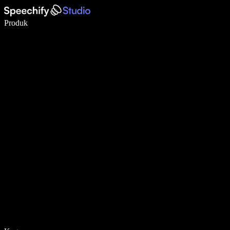
Menulis 5× lebih cepat dengan dikte suara
Produk
Pelajari lebih lanjut