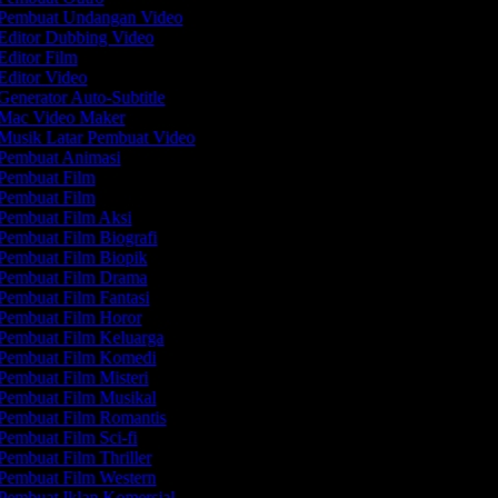
Pembuat Undangan Video
Editor Dubbing Video
Editor Film
Editor Video
Generator Auto-Subtitle
Mac Video Maker
Musik Latar Pembuat Video
Pembuat Animasi
Pembuat Film
Pembuat Film
Pembuat Film Aksi
Pembuat Film Biografi
Pembuat Film Biopik
Pembuat Film Drama
Pembuat Film Fantasi
Pembuat Film Horor
Pembuat Film Keluarga
Pembuat Film Komedi
Pembuat Film Misteri
Pembuat Film Musikal
Pembuat Film Romantis
Pembuat Film Sci-fi
Pembuat Film Thriller
Pembuat Film Western
Pembuat Iklan Komersial