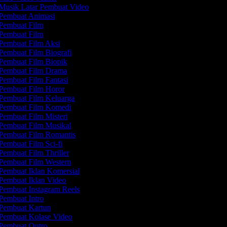
Musik Latar Pembuat Video
Pembuat Animasi
Pembuat Film
Pembuat Film
Pembuat Film Aksi
Pembuat Film Biografi
Pembuat Film Biopik
Pembuat Film Drama
Pembuat Film Fantasi
Pembuat Film Horor
Pembuat Film Keluarga
Pembuat Film Komedi
Pembuat Film Misteri
Pembuat Film Musikal
Pembuat Film Romantis
Pembuat Film Sci-fi
Pembuat Film Thriller
Pembuat Film Western
Pembuat Iklan Komersial
Pembuat Iklan Video
Pembuat Instagram Reels
Pembuat Intro
Pembuat Kartun
Pembuat Kolase Video
Pembuat Outro