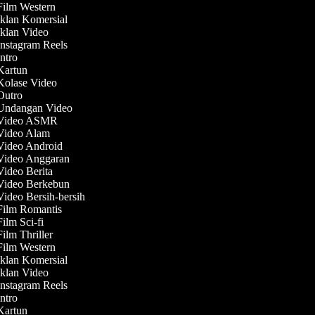
 Film Western
Iklan Komersial
Iklan Video
Instagram Reels
Intro
 Kartun
 Kolase Video
 Outro
 Undangan Video
 Video ASMR
 Video Alam
 Video Android
 Video Anggaran
Video Berita
 Video Berkebun
Video Bersih-bersih
 Film Romantis
Film Sci-fi
Film Thriller
 Film Western
Iklan Komersial
Iklan Video
Instagram Reels
Intro
 Kartun