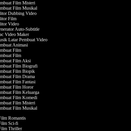
mbuat Film Misteri
mbuat Film Musikal
itor Dubbing Video
tor Film
itor Video
erator Auto-Subtitle
c Video Maker
sik Latar Pembuat Video
mbuat Animasi
mbuat Film
mbuat Film
mbuat Film Aksi
mbuat Film Biografi
mbuat Film Biopik
mbuat Film Drama
mbuat Film Fantasi
mbuat Film Horor
mbuat Film Keluarga
mbuat Film Komedi
mbuat Film Misteri
mbuat Film Musikal
 Film Romantis
Film Sci-fi
Film Thriller