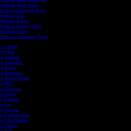
Pembuat Iklan Video
Pembuat Instagram Reels
Pembuat Intro
Pembuat Kartun
Pembuat Kolase Video
Pembuat Outro
Pembuat Undangan Video
ideo ASMR
deo Alam
deo Android
deo Anggaran
eo Berita
deo Berkebun
eo Bersih-bersih
deo DIY
eo Dekorasi
deo Demo
eo Edukasi
deo Fan
eo Fashion
eo Fashion Haul
eo Film Pendek
eo Fitness
eo Foto