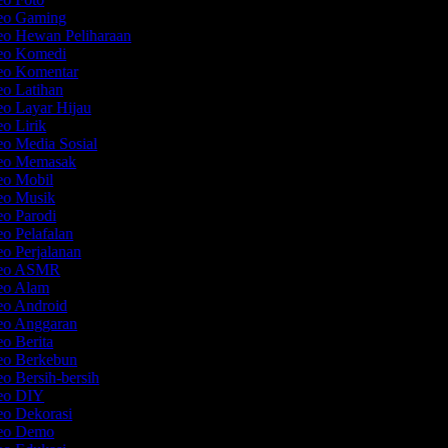
deo Gaming
eo Hewan Peliharaan
deo Komedi
deo Komentar
eo Latihan
eo Layar Hijau
eo Lirik
eo Media Sosial
deo Memasak
deo Mobil
deo Musik
eo Parodi
eo Pelafalan
eo Perjalanan
ideo ASMR
deo Alam
deo Android
deo Anggaran
eo Berita
deo Berkebun
eo Bersih-bersih
deo DIY
eo Dekorasi
deo Demo