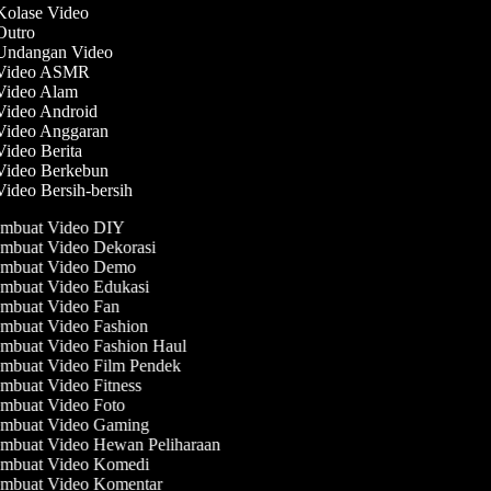
 Kolase Video
 Outro
 Undangan Video
 Video ASMR
 Video Alam
 Video Android
 Video Anggaran
Video Berita
 Video Berkebun
Video Bersih-bersih
mbuat Video DIY
mbuat Video Dekorasi
mbuat Video Demo
mbuat Video Edukasi
mbuat Video Fan
mbuat Video Fashion
mbuat Video Fashion Haul
mbuat Video Film Pendek
mbuat Video Fitness
mbuat Video Foto
mbuat Video Gaming
mbuat Video Hewan Peliharaan
mbuat Video Komedi
mbuat Video Komentar