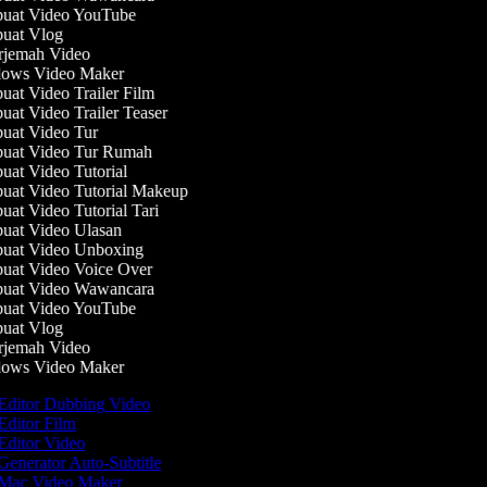
at Video YouTube
at Vlog
jemah Video
ows Video Maker
at Video Trailer Film
at Video Trailer Teaser
at Video Tur
at Video Tur Rumah
at Video Tutorial
at Video Tutorial Makeup
at Video Tutorial Tari
at Video Ulasan
at Video Unboxing
at Video Voice Over
at Video Wawancara
at Video YouTube
at Vlog
jemah Video
ows Video Maker
Editor Dubbing Video
Editor Film
Editor Video
Generator Auto-Subtitle
Mac Video Maker