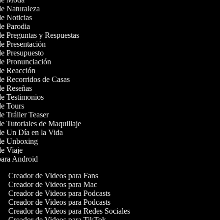
 de Naturaleza
de Noticias
 de Parodia
 de Preguntas y Respuestas
 de Presentación
 de Presupuesto
 de Pronunciación
 de Reacción
 de Recorridos de Casas
 de Reseñas
 de Testimonios
 de Tours
de Tráiler Teaser
de Tutoriales de Maquillaje
 de Un Día en la Vida
 de Unboxing
 de Viaje
 para Android
Creador de Videos para Fans
Creador de Videos para Mac
Creador de Videos para Podcasts
Creador de Videos para Podcasts
Creador de Videos para Redes Sociales
Creador de Videos para TikTok