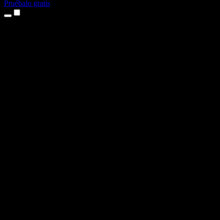
Pruébalo gratis
Productos
Texto a voz
App para iPhone y iPad
App para Android
Extensión para Chrome
Extensión para Edge
Aplicación web
App para Mac
App para Windows
Generador de voz con IA
Locuciones
Doblaje