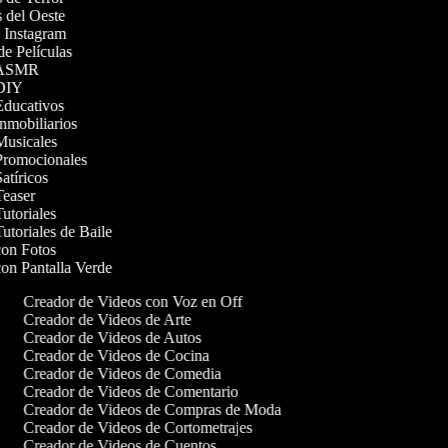
as del Oeste
de Instagram
 de Películas
os ASMR
s DIY
 Educativos
Inmobiliarios
 Musicales
 Promocionales
Satíricos
 Teaser
Tutoriales
Tutoriales de Baile
 con Fotos
con Pantalla Verde
Creador de Videos con Voz en Off
Creador de Videos de Arte
Creador de Videos de Autos
Creador de Videos de Cocina
Creador de Videos de Comedia
Creador de Videos de Comentario
Creador de Videos de Compras de Moda
Creador de Videos de Cortometrajes
Creador de Videos de Cuentos