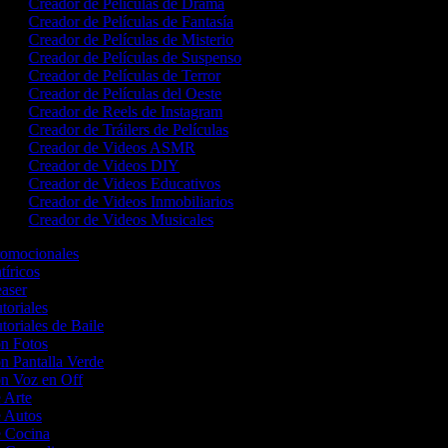
Creador de Películas de Drama
Creador de Películas de Fantasía
Creador de Películas de Misterio
Creador de Películas de Suspenso
Creador de Películas de Terror
Creador de Películas del Oeste
Creador de Reels de Instagram
Creador de Tráilers de Películas
Creador de Videos ASMR
Creador de Videos DIY
Creador de Videos Educativos
Creador de Videos Inmobiliarios
Creador de Videos Musicales
Promocionales
atíricos
easer
utoriales
toriales de Baile
on Fotos
on Pantalla Verde
on Voz en Off
e Arte
e Autos
de Cocina