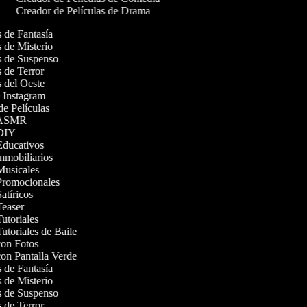
Creador de Películas de Drama
as de Fantasía
as de Misterio
as de Suspenso
as de Terror
as del Oeste
de Instagram
 de Películas
os ASMR
s DIY
 Educativos
Inmobiliarios
 Musicales
 Promocionales
Satíricos
 Teaser
Tutoriales
Tutoriales de Baile
 con Fotos
con Pantalla Verde
as de Fantasía
as de Misterio
as de Suspenso
as de Terror