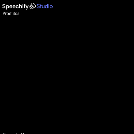
Escreva 5× mais rápido com digitação por voz
Produtos
Saiba mais