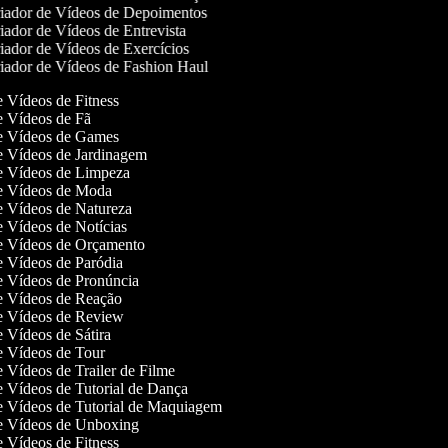
iador de Vídeos de Depoimentos
ador de Vídeos de Entrevista
ador de Vídeos de Exercícios
iador de Vídeos de Fashion Haul
de Vídeos de Fitness
de Vídeos de Fã
de Vídeos de Games
de Vídeos de Jardinagem
de Vídeos de Limpeza
de Vídeos de Moda
de Vídeos de Natureza
de Vídeos de Notícias
de Vídeos de Orçamento
de Vídeos de Paródia
de Vídeos de Pronúncia
de Vídeos de Reação
de Vídeos de Review
de Vídeos de Sátira
de Vídeos de Tour
de Vídeos de Trailer de Filme
de Vídeos de Tutorial de Dança
de Vídeos de Tutorial de Maquiagem
de Vídeos de Unboxing
de Vídeos de Fitness