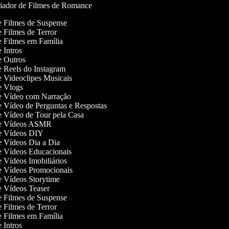
iador de Filmes de Romance
de Filmes de Suspense
de Filmes de Terror
de Filmes em Família
e Intros
de Outros
de Reels do Instagram
de Videoclipes Musicais
de Vlogs
de Vídeo com Narração
de Vídeo de Perguntas e Respostas
de Vídeo de Tour pela Casa
 de Vídeos ASMR
de Vídeos DIY
de Vídeos Dia a Dia
de Vídeos Educacionais
de Vídeos Imobiliários
de Vídeos Promocionais
de Vídeos Storytime
de Vídeos Teaser
de Filmes de Suspense
de Filmes de Terror
de Filmes em Família
e Intros