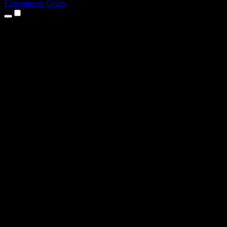
Experimente Grátis
Produtos
Texto para Fala
Apps para iPhone e iPad
App para Android
Extensão para Chrome
Extensão para Edge
App Web
App para Mac
App para Windows
Gerador de Voz com IA
Dublagem de Voz
Dublagem