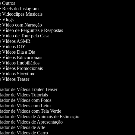
de Outros
de Reels do Instagram
de Videoclipes Musicais
de Vlogs
de Vídeo com Narração
de Vídeo de Perguntas e Respostas
de Vídeo de Tour pela Casa
 de Vídeos ASMR
de Vídeos DIY
de Vídeos Dia a Dia
de Vídeos Educacionais
de Vídeos Imobiliários
de Vídeos Promocionais
de Vídeos Storytime
de Vídeos Teaser
ador de Vídeos Trailer Teaser
ador de Vídeos Tutoriais
iador de Vídeos com Fotos
iador de Vídeos com Letra
iador de Vídeos com Tela Verde
iador de Vídeos de Animais de Estimação
iador de Vídeos de Apresentação
ador de Vídeos de Arte
ador de Vídeos de Carro