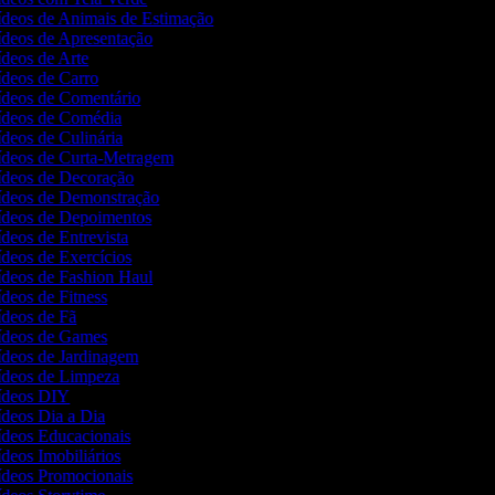
Vídeos de Animais de Estimação
Vídeos de Apresentação
ídeos de Arte
Vídeos de Carro
Vídeos de Comentário
Vídeos de Comédia
ídeos de Culinária
Vídeos de Curta-Metragem
Vídeos de Decoração
Vídeos de Demonstração
Vídeos de Depoimentos
ídeos de Entrevista
ídeos de Exercícios
Vídeos de Fashion Haul
ídeos de Fitness
Vídeos de Fã
Vídeos de Games
Vídeos de Jardinagem
Vídeos de Limpeza
Vídeos DIY
Vídeos Dia a Dia
Vídeos Educacionais
ídeos Imobiliários
Vídeos Promocionais