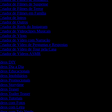
Criador de Filmes de Suspense
Criador de Filmes de Terror
Criador de Filmes em Família
Criador de Intros
Criador de Outros
Criador de Reels do Instagram
Criador de Videoclipes Musicais
Criador de Vlogs
Criador de Vídeo com Narração
Criador de Vídeo de Perguntas e Respostas
Criador de Vídeo de Tour pela Casa
Criador de Vídeos ASMR
Vídeos DIY
Vídeos Dia a Dia
Vídeos Educacionais
ídeos Imobiliários
Vídeos Promocionais
Vídeos Storytime
Vídeos Teaser
ídeos Trailer Teaser
ídeos Tutoriais
Vídeos com Fotos
Vídeos com Letra
Vídeos com Tela Verde