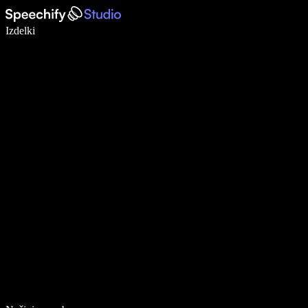
Pišite 5× hitreje z narekovanjem
Izdelki
Več o tem