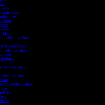
deov
u videov
ževalnih videov
arnih videov
ih filmov
 filmov
 videov
ih videov
venih videoposnetkov
v
lnih videoposnetkov
jskih videoposnetkov
nih videov
tnih filmov
kih videoposnetkov
h videoposnetkov
ičevanj
osnetkov modnih haulov
 videov
ram Reels
ideov
 videov