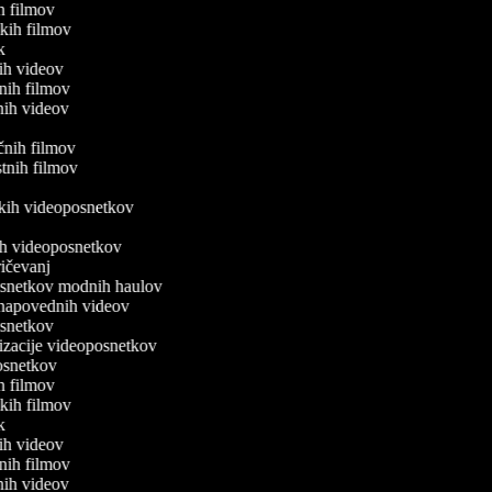
kih filmov
fskih filmov
vk
kih videov
lnih filmov
čnih videov
ičnih filmov
ostnih filmov
v
iških videoposnetkov
v
nih videoposnetkov
pričevanj
posnetkov modnih haulov
o napovednih videov
posnetkov
nizacije videoposnetkov
posnetkov
kih filmov
fskih filmov
vk
kih videov
lnih filmov
čnih videov