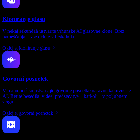
Kloniranje glasu
V nekaj sekundah ustvarite vrhunske AI glasovne klone. Brez
nameščanja – vse deluje v brskalniku.
Oglej si kloniranje glasu
Govorni posnetek
V realnem času ustvarjajte govorne posnetke naravne kakovosti z
AI. Berite besedila, videe, predstavitve – karkoli – v poljubnem
slogu.
Oglej si govorni posnetek