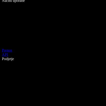
Načini uporabe
Prenos
API
Podjetje