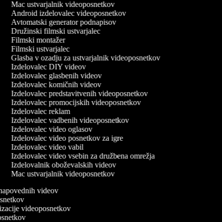
Mac ustvarjalnik videoposnetkov
Android izdelovalec videoposnetkov
Avtomatski generator podnapisov
Družinski filmski ustvarjalec
Filmski montažer
Filmski ustvarjalec
Glasba v ozadju za ustvarjalnik videoposnetkov
Izdelovalec DIY videov
Izdelovalec glasbenih videov
Izdelovalec komičnih videov
Izdelovalec predstavitvenih videoposnetkov
Izdelovalec promocijskih videoposnetkov
Izdelovalec reklam
Izdelovalec vadbenih videoposnetkov
Izdelovalec video oglasov
Izdelovalec video posnetkov za igre
Izdelovalec video vabil
Izdelovalec video vsebin za družbena omrežja
Izdelovalnik oboževalskih videov
Mac ustvarjalnik videoposnetkov
o napovednih videov
posnetkov
nizacije videoposnetkov
posnetkov