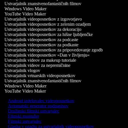
Ustvarjalnik znanstvenofantastičnih filmov
Windows Video Maker
YouTube Video Maker
Ustvarjalnik videoposnetkov z izgovorjavo
Ustvarjalnik videoposnetkov z zelenim ozadjem
Ustvarjalnik videoposnetkov za dekoracijo
Ustvarjalnik videoposnetkov za hišne ljubljenčke
Ustvarjalnik videoposnetkov za podcaste
Ustvarjalnik videoposnetkov za podkaste
Ustvarjalnik videoposnetkov za pripovedovanje zgodb
Ustvarjalnik videoposnetkov »Dan v življenju«
Ustvarjalnik videov za makeup tutoriale
Ustvarjalnik videov za nepremičnine
Ustvarjalnik vlogov
Ustvarjalnik vrtnarskih videoposnetkov
Ustvarjalnik znanstvenofantastičnih filmov
Windows Video Maker
YouTube Video Maker
Android izdelovalec videoposnetkov
Avtomatski generator podnapisov
Družinski filmski ustvarjalec
Filmski montažer
Filmski ustvarjalec
Glasba v ozadju za ustvarjalnik videoposnetkov