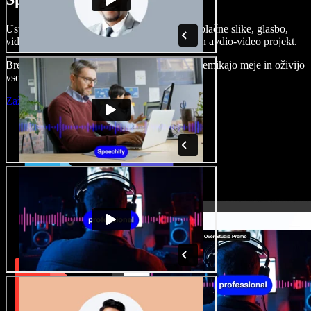
Ustvarjajte govorne posnetke, dodajajte brezplačne slike, glasbo,
videe, klonirajte svoj glas in pripravite celoten avdio-video projekt.
Brez učenja in kar iz brskalnika ustvarjalci premikajo meje in oživijo
vse ideje.
Zaženi Studio