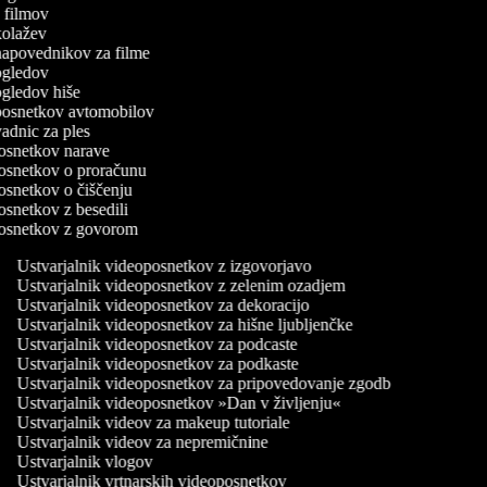
rn filmov
 kolažev
 napovednikov za filme
 ogledov
 ogledov hiše
o posnetkov avtomobilov
 vadnic za ples
oposnetkov narave
oposnetkov o proračunu
posnetkov o čiščenju
posnetkov z besedili
oposnetkov z govorom
Ustvarjalnik videoposnetkov z izgovorjavo
Ustvarjalnik videoposnetkov z zelenim ozadjem
Ustvarjalnik videoposnetkov za dekoracijo
Ustvarjalnik videoposnetkov za hišne ljubljenčke
Ustvarjalnik videoposnetkov za podcaste
Ustvarjalnik videoposnetkov za podkaste
Ustvarjalnik videoposnetkov za pripovedovanje zgodb
Ustvarjalnik videoposnetkov »Dan v življenju«
Ustvarjalnik videov za makeup tutoriale
Ustvarjalnik videov za nepremičnine
Ustvarjalnik vlogov
Ustvarjalnik vrtnarskih videoposnetkov