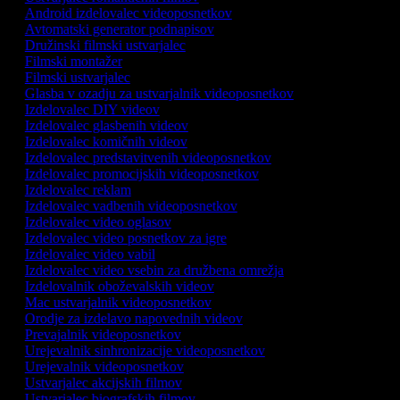
Android izdelovalec videoposnetkov
Avtomatski generator podnapisov
Družinski filmski ustvarjalec
Filmski montažer
Filmski ustvarjalec
Glasba v ozadju za ustvarjalnik videoposnetkov
Izdelovalec DIY videov
Izdelovalec glasbenih videov
Izdelovalec komičnih videov
Izdelovalec predstavitvenih videoposnetkov
Izdelovalec promocijskih videoposnetkov
Izdelovalec reklam
Izdelovalec vadbenih videoposnetkov
Izdelovalec video oglasov
Izdelovalec video posnetkov za igre
Izdelovalec video vabil
Izdelovalec video vsebin za družbena omrežja
Izdelovalnik oboževalskih videov
Mac ustvarjalnik videoposnetkov
Orodje za izdelavo napovednih videov
Prevajalnik videoposnetkov
Urejevalnik sinhronizacije videoposnetkov
Urejevalnik videoposnetkov
Ustvarjalec akcijskih filmov
Ustvarjalec biografskih filmov