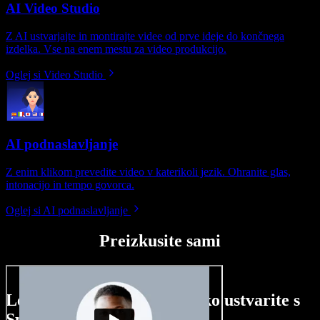
AI Video Studio
Z AI ustvarjajte in montirajte videe od prve ideje do končnega
izdelka. Vse na enem mestu za video produkcijo.
Oglej si Video Studio
AI podnaslavljanje
Z enim klikom prevedite video v katerikoli jezik. Ohranite glas,
intonacijo in tempo govorca.
Oglej si AI podnaslavljanje
Preizkusite sami
Le nekaj primerov, kaj lahko ustvarite s
Speechify Studio.