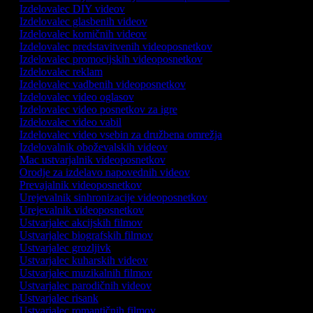
Izdelovalec DIY videov
Izdelovalec glasbenih videov
Izdelovalec komičnih videov
Izdelovalec predstavitvenih videoposnetkov
Izdelovalec promocijskih videoposnetkov
Izdelovalec reklam
Izdelovalec vadbenih videoposnetkov
Izdelovalec video oglasov
Izdelovalec video posnetkov za igre
Izdelovalec video vabil
Izdelovalec video vsebin za družbena omrežja
Izdelovalnik oboževalskih videov
Mac ustvarjalnik videoposnetkov
Orodje za izdelavo napovednih videov
Prevajalnik videoposnetkov
Urejevalnik sinhronizacije videoposnetkov
Urejevalnik videoposnetkov
Ustvarjalec akcijskih filmov
Ustvarjalec biografskih filmov
Ustvarjalec grozljivk
Ustvarjalec kuharskih videov
Ustvarjalec muzikalnih filmov
Ustvarjalec parodičnih videov
Ustvarjalec risank
Ustvarjalec romantičnih filmov