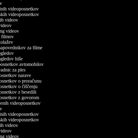
jev
valnih videoposnetkov
ijskih videoposnetkov
čnih videov
r videov
xing videov
rn filmov
 kolažev
 napovednikov za filme
 ogledov
 ogledov hiše
o posnetkov avtomobilov
 vadnic za ples
oposnetkov narave
oposnetkov o proračunu
posnetkov o čiščenju
posnetkov z besedili
oposnetkov z govorom
itvenih videoposnetkov
jev
valnih videoposnetkov
ijskih videoposnetkov
čnih videov
r videov
xing videov