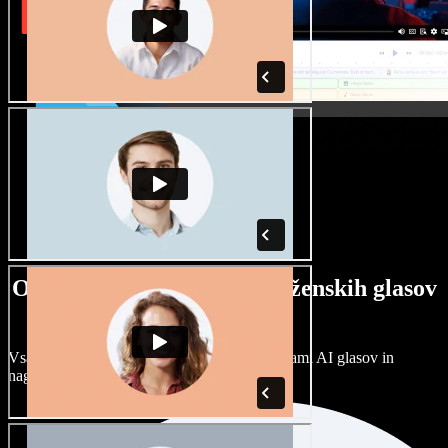
Ogromna izbira moških in ženskih glasov
ter naglasov
Vsak projekt je unikaten. Izbirajte med stotinami AI glasov in
naglasov ter jih prilagodite po svoje.