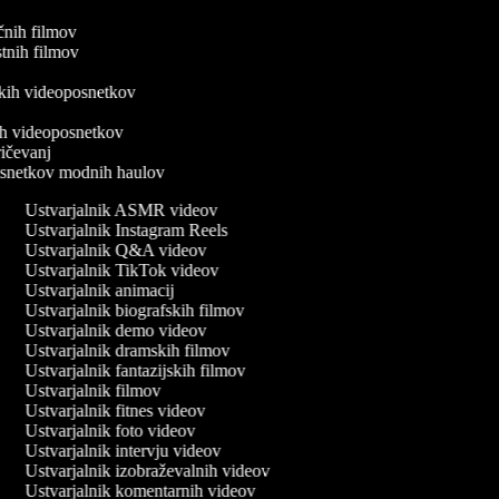
ičnih filmov
ostnih filmov
v
iških videoposnetkov
v
nih videoposnetkov
pričevanj
posnetkov modnih haulov
Ustvarjalnik ASMR videov
Ustvarjalnik Instagram Reels
Ustvarjalnik Q&A videov
Ustvarjalnik TikTok videov
Ustvarjalnik animacij
Ustvarjalnik biografskih filmov
Ustvarjalnik demo videov
Ustvarjalnik dramskih filmov
Ustvarjalnik fantazijskih filmov
Ustvarjalnik filmov
Ustvarjalnik fitnes videov
Ustvarjalnik foto videov
Ustvarjalnik intervju videov
Ustvarjalnik izobraževalnih videov
Ustvarjalnik komentarnih videov