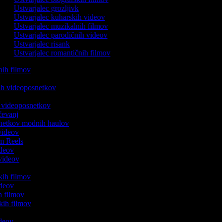
Ustvarjalec grozljivk
Ustvarjalec kuharskih videov
Ustvarjalec muzikalnih filmov
Ustvarjalec parodičnih videov
Ustvarjalec risank
Ustvarjalec romantičnih filmov
tnih filmov
kih videoposnetkov
h videoposnetkov
ičevanj
osnetkov modnih haulov
 videov
ram Reels
ideov
 videov
j
skih filmov
ideov
ih filmov
jskih filmov
videov