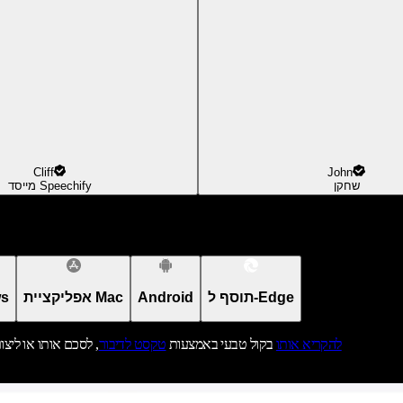
Cliff
John
שחקן
מייסד Speechify
תוסף ל-Edge
Android
אפליקציית Mac
אפל
להקריא אותו
בקול טבעי באמצעות
טקסט לדיבור
, לסכם אותו או ליצו