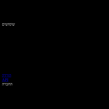
שימושים
הורדה
API
החברה