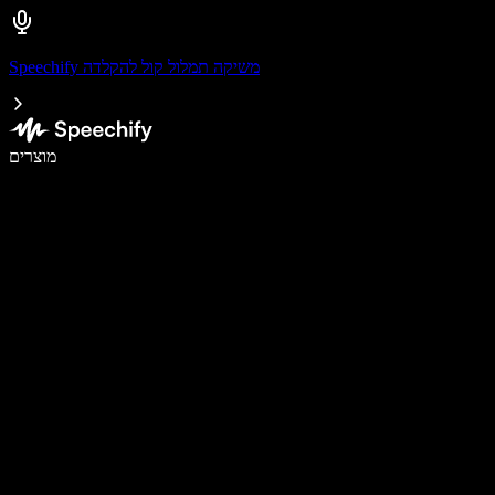
Speechify משיקה תמלול קול להקלדה
לכתוב פי 5 מהר יותר עם הכתבה קולית
מוצרים
למידע נוסף