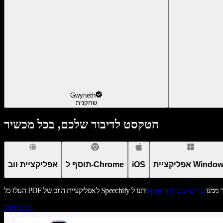
Gwyneth
שחקנית
הטקסט לדיבור שלכם, בכל מכשיר
יקציית Windows
iOS
תוסף ל-Chrome
אפליקציית ווב
ר ממנו
פודקאסט
Speechify
העלו כל PDF לאפליקציית הווב של Speechify ותנו ל
נסו בחינם