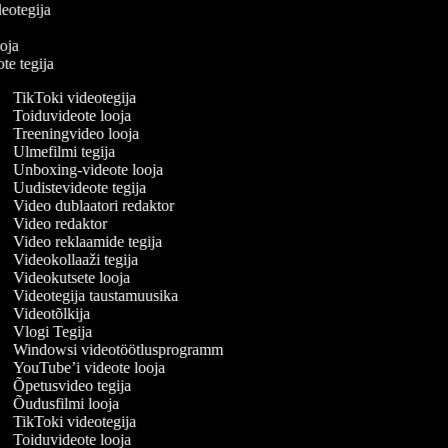
videotegija
ja
looja
ote tegija
TikToki videotegija
Toiduvideote looja
Treeningvideo looja
Ulmefilmi tegija
Unboxing-videote looja
Uudistevideote tegija
Video dublaatori redaktor
Video redaktor
Video reklaamide tegija
Videokollaaži tegija
Videokutsete looja
Videotegija taustamuusika
Videotõlkija
Vlogi Tegija
Windowsi videotöötlusprogramm
YouTube’i videote looja
Õpetusvideo tegija
Õudusfilmi looja
TikToki videotegija
Toiduvideote looja