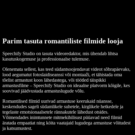
Parim tasuta romantiliste filmide looja
Speechify Studio on tasuta videoredaktor, mis ühendab lihtsa
kasutuskogemuse ja professionaalse tulemuse.
Olenemata sellest, kas teed südantsoojendavat videot sõbrapäevaks,
lood aegumatut fotoslaidiseanssi või montaaži, et tähistada oma
tõelist armastust koos lähedastega, või töötled täispikki
armastusfilme – Speechify Studio on ideaalne platvorm kõigile, kes
soovivad jäädvustada armastuslugude võlu.
Romantilised filmid uurivad armastuse keerukaid nüansse,
keskendudes sageli südamlikele suhetele, kirglikele hetkedele ja
tegelaste emotsionaalsetele rännakutele lähedust otsides.
Võimendades inimtunnete mitmekihilisust püüavad need filmid
äratada empaatiat ning köita vaatajaid lugudega armastuse võitudest
ja katsumustest.