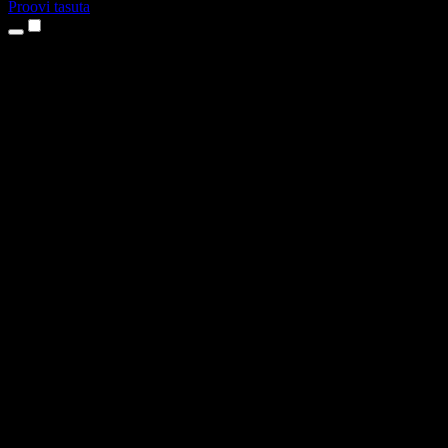
Proovi tasuta
Tooted
Tekst kõneks
iPhone’i ja iPadi rakendused
Androidi rakendus
Chrome’i laiendus
Edge’i laiendus
Veebirakendus
Maci rakendus
Windowsi rakendus
AI häältegeneraator
Pealelugemine
Dublaaž
Hääle kloonimine