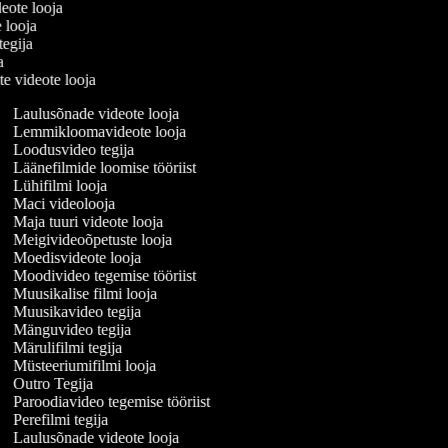
deote looja
e looja
 tegija
ja
te videote looja
Laulusõnade videote looja
Lemmikloomavideote looja
Loodusvideo tegija
Läänefilmide loomise tööriist
Lühifilmi looja
Maci videolooja
Maja tuuri videote looja
Meigivideoõpetuste looja
Moedisvideote looja
Moodivideo tegemise tööriist
Muusikalise filmi looja
Muusikavideo tegija
Mänguvideo tegija
Märulifilmi tegija
Müsteeriumifilmi looja
Outro Tegija
Paroodiavideo tegemise tööriist
Perefilmi tegija
Laulusõnade videote looja