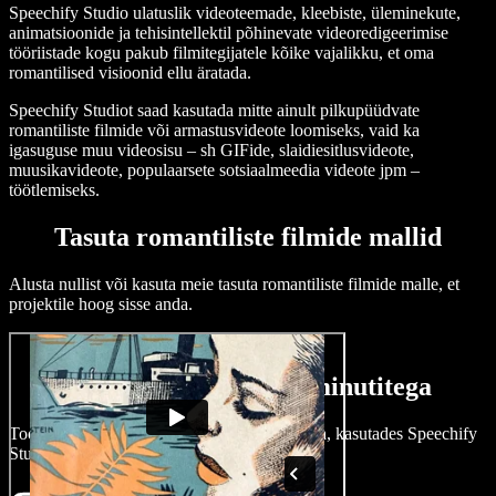
Speechify Studio ulatuslik videoteemade, kleebiste, üleminekute,
animatsioonide ja tehisintellektil põhinevate videoredigeerimise
tööriistade kogu pakub filmitegijatele kõike vajalikku, et oma
romantilised visioonid ellu äratada.
Speechify Studiot saad kasutada mitte ainult pilkupüüdvate
romantiliste filmide või armastusvideote loomiseks, vaid ka
igasuguse muu videosisu – sh GIFide, slaidiesitlusvideote,
muusikavideote, populaarsete sotsiaalmeedia videote jpm –
töötlemiseks.
Tasuta romantiliste filmide mallid
Alusta nullist või kasuta meie tasuta romantiliste filmide malle, et
projektile hoog sisse anda.
Loo romantiline film minutitega
Too oma armastuslugu ellu vaid mõne klikiga, kasutades Speechify
Studiot.