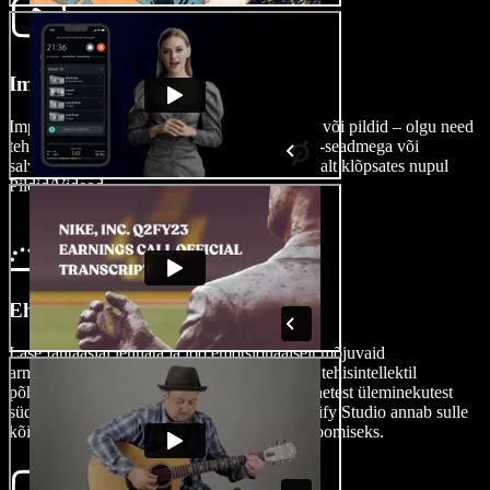
Impordi oma film
Impordi hõlpsalt oma videoklipid, heliefektid või pildid – olgu need
tehtud iPhone’i, Androidi või mõne muu iOS-seadmega või
salvestatud Windowsi või Maci arvutis – lihtsalt klõpsates nupul
Pildid/Videod.
Ehita oma film
Lase fantaasial lennata ja loo emotsionaalselt mõjuvaid
armastuslugusid, kasutades Speechify Studio tehisintellektil
põhinevaid videoredigeerimise tööriistu. Peenetest üleminekutest
südamlike ülekatete ja eriefektideni – Speechify Studio annab sulle
kõik vajaliku tõeliselt romantiliste stseenide loomiseks.