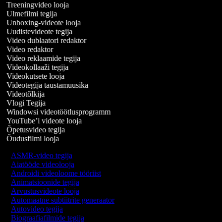
Treeningvideo looja
Ulmefilmi tegija
Unboxing-videote looja
Uudistevideote tegija
Video dublaatori redaktor
Video redaktor
Video reklaamide tegija
Videokollaaži tegija
Videokutsete looja
Videotegija taustamuusika
Videotõlkija
Vlogi Tegija
Windowsi videotöötlusprogramm
YouTube’i videote looja
Õpetusvideo tegija
Õudusfilmi looja
ASMR-video tegija
Aiatööde videolooja
Androidi videoloome tööriist
Animatsioonide tegija
Arvustusvideote looja
Automaatne subtiitrite generaator
Autovideo tegija
Biograafiafilmide tegija