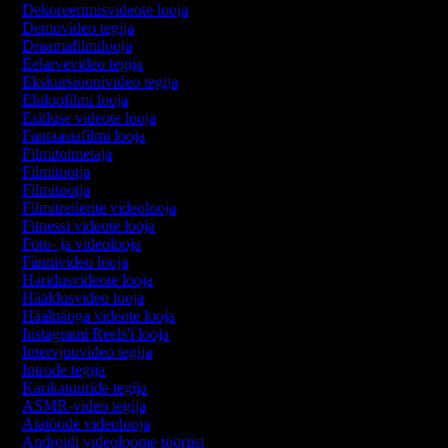
Dekoreerimisvideote looja
Demovideo tegija
Draamafilmilooja
Eelarvevideo tegija
Ekskursioonivideo tegija
Eluloofilmi looja
Esitluse videote looja
Fantaasiafilmi looja
Filmitoimetaja
Filmitootja
Filmitootja
Filmitreilerite videolooja
Fitnessi videote looja
Foto- ja videolooja
Fännivideo looja
Haridusvideote looja
Hääldusvideo looja
Häälnäoga videote looja
Instagrami Reels'i looja
Intervjuuvideo tegija
Introde tegija
Karikatuuride tegija
ASMR-video tegija
Aiatööde videolooja
Androidi videoloome tööriist