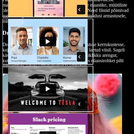
maailmadesse, kus armastus areneb maagiliste maastike, müütiliste
olendite või üleloomulike elementide keskel. Need filmid põimivad
romantika ja fantaasia, uurides erakordseid võimalusi armastusele,
mis ulatuvad kaugele üle reaalsuse piiride.
Draama-romantilised filmid
Draama-romantilised filmid sukeldavad armastuse keerukustesse,
kujutades suhteid tõsisemal ja emotsionaalselt laetud viisil. Sageli
käsitlevad need filmid kirge, südamevalu ja isiklikku arengut,
kutsudes esile tugevaid tundeid ning pakkudes nüansirohket pilti
romantiliste suhete väljakutsetest ja võitudest.