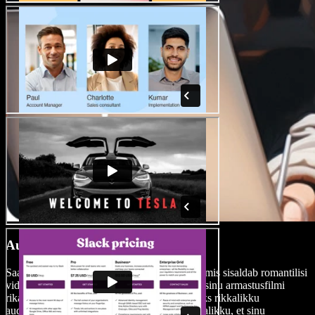
Autoritasudeta meediakogu
Saad ligi laiale autoritasudeta meediakogule, mis sisaldab romantilisi
videoklippe, pilte, helifaile ja taustamuusikat sinu armastusfilmi
rikastamiseks. Speechify Studio peab oluliseks rikkalikku
audiovisuaalset kogemust ja pakub kõike vajalikku, et sinu