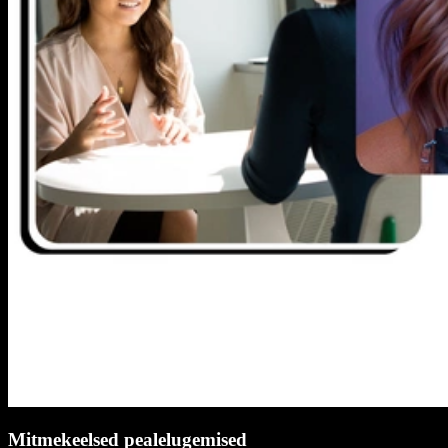
Mitmekeelsed pealelugemised