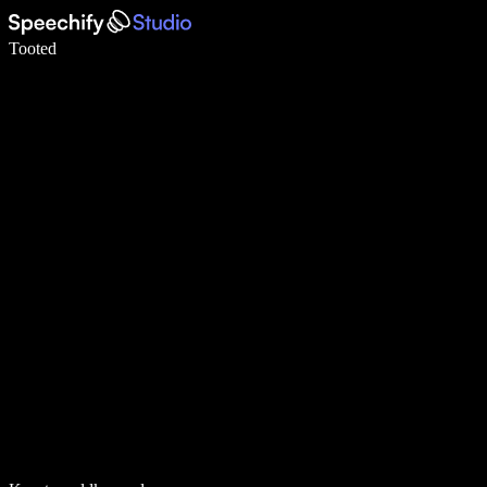
Kirjuta häälega 5× kiiremini
Tooted
Loe lähemalt