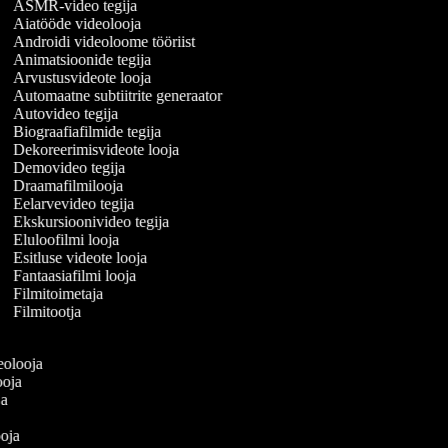
ASMR-video tegija
Aiatööde videolooja
Androidi videoloome tööriist
Animatsioonide tegija
Arvustusvideote looja
Automaatne subtiitrite generaator
Autovideo tegija
Biograafiafilmide tegija
Dekoreerimisvideote looja
Demovideo tegija
Draamafilmilooja
Eelarvevideo tegija
Ekskursioonivideo tegija
Eluloofilmi looja
Esitluse videote looja
Fantaasiafilmi looja
Filmitoimetaja
Filmitootja
ideolooja
looja
oja
a
looja