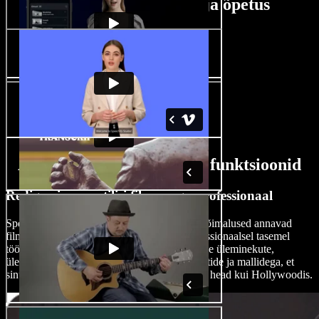
Romantilise filmitootja õpetus
AI romantilise filmitootja funktsioonid
Redigeeri romantilisi filme nagu professionaal
Speechify Studio tehisintellektil põhinevad võimalused annavad
filmitegijatele võimaluse armastusfilme professionaalsel tasemel
töödelda. Viimistle oma armastuslugu täiuslike üleminekute,
ülekatete ning tehisintellektil põhinevate efektide ja mallidega, et
sinu romantilised stseenid näeksid välja sama head kui Hollywoodis.