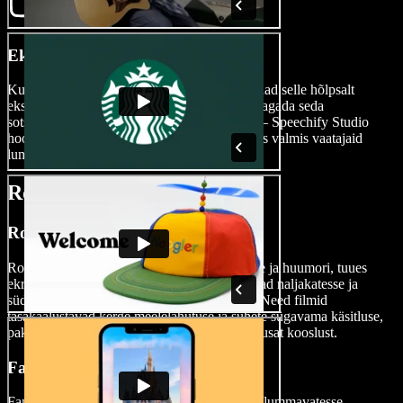
Ekspordi oma film
Kui sinu romantiline meistriteos on valmis, saad selle hõlpsalt
eksportida ja maailmaga jagada. Olgu plaan jagada seda
sotsiaalmeedias või unistad suurest ekraanist – Speechify Studio
hoolitseb selle eest, et sinu armastuslugu oleks valmis vaatajaid
lummama.
Romantiliste filmide tüübid
Romantilised komöödiad
Romantilised komöödiad põimivad armastuse ja huumori, tuues
ekraanile sageli lustakad tegelased, kes satuvad naljakatesse ja
südamlikesse romantilistesse olukordadesse. Need filmid
tasakaalustavad kerge meelelahutuse ja suhete sügavama käsitluse,
pakkudes vaatajatele naeru ja armastuse mõnusat kooslust.
Fantaasia-romantilised filmid
Fantaasia-romantilised filmid viivad vaatajad lummavatesse