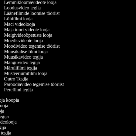
Lemmikloomavideote looja
Loodusvideo tegija
Läänefilmide loomise tööriist
Lühifilmi looja
Maci videolooja
Maja tuuri videote looja
Meigivideoõpetuste looja
Moedisvideote looja
Moodivideo tegemise tööriist
Muusikalise filmi looja
Muusikavideo tegija
Mänguvideo tegija
Märulifilmi tegija
Müsteeriumifilmi looja
Outro Tegija
Paroodiavideo tegemise tööriist
Perefilmi tegija
ooja koopia
 looja
oja
tegija
videolooja
egija
 tegija