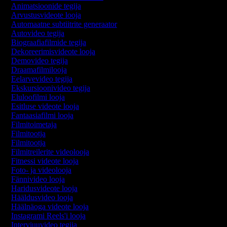
Animatsioonide tegija
Arvustusvideote looja
Automaatne subtiitrite generaator
Autovideo tegija
Biograafiafilmide tegija
Dekoreerimisvideote looja
Demovideo tegija
Draamafilmilooja
Eelarvevideo tegija
Ekskursioonivideo tegija
Eluloofilmi looja
Esitluse videote looja
Fantaasiafilmi looja
Filmitoimetaja
Filmitootja
Filmitootja
Filmitreilerite videolooja
Fitnessi videote looja
Foto- ja videolooja
Fännivideo looja
Haridusvideote looja
Hääldusvideo looja
Häälnäoga videote looja
Instagrami Reels'i looja
Intervjuuvideo tegija