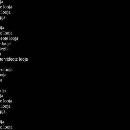
oja
te looja
'i looja
egija
gija
te looja
deote looja
e looja
 tegija
ja
te videote looja
ideolooja
looja
oja
a
looja
oja
te looja
'i looja
egija
gija
te looja