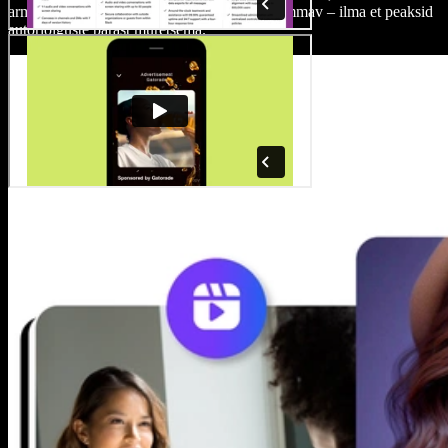
armastuslugu oleks visuaalselt ja heliliselt lummav – ilma et peaksid
autoriõiguste pärast muretsema.