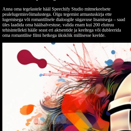
Anna oma tegelastele hääl Speechify Studio mitmekeelsete
pealelugemisvõimalustega. Olgu tegemist armastuskirja ette
lugemisega või romantilisele dialoogile sügavuse lisamisega – saad
üles laadida oma häälsalvestuse, valida enam kui 200 elutruu
tehisintellekti hääle seast eri aktsentide ja keeltega või dubleerida
oma romantilise filmi hetkega ükskõik millisesse keelde.