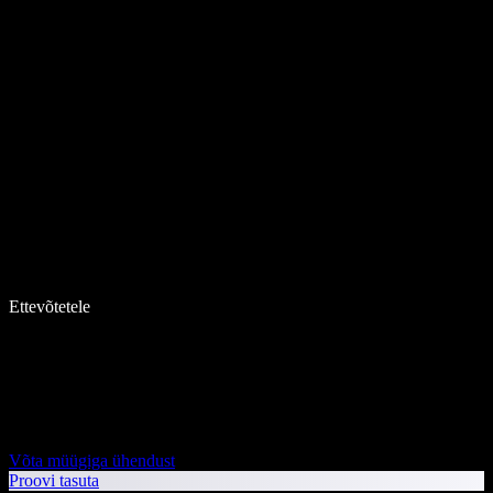
Ettevõtetele
Võta müügiga ühendust
Proovi tasuta