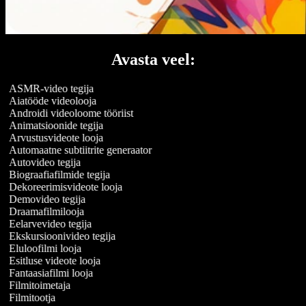
Avasta veel:
ASMR-video tegija
Aiatööde videolooja
Androidi videoloome tööriist
Animatsioonide tegija
Arvustusvideote looja
Automaatne subtiitrite generaator
Autovideo tegija
Biograafiafilmide tegija
Dekoreerimisvideote looja
Demovideo tegija
Draamafilmilooja
Eelarvevideo tegija
Ekskursioonivideo tegija
Eluloofilmi looja
Esitluse videote looja
Fantaasiafilmi looja
Filmitoimetaja
Filmitootja