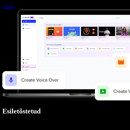
Alusta
Esiletõstetud