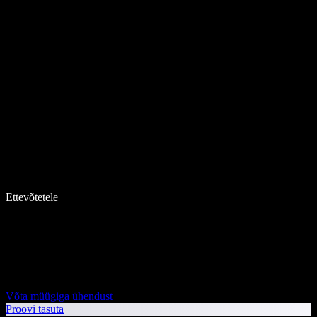
Ettevõtetele
Võta müügiga ühendust
Proovi tasuta