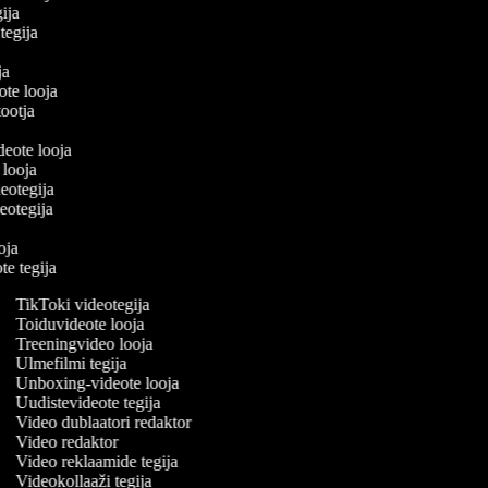
gija
 tegija
ija
ote looja
itootja
a
ideote looja
e looja
deotegija
ideotegija
a
ooja
ote tegija
TikToki videotegija
Toiduvideote looja
Treeningvideo looja
Ulmefilmi tegija
Unboxing-videote looja
Uudistevideote tegija
Video dublaatori redaktor
Video redaktor
Video reklaamide tegija
Videokollaaži tegija