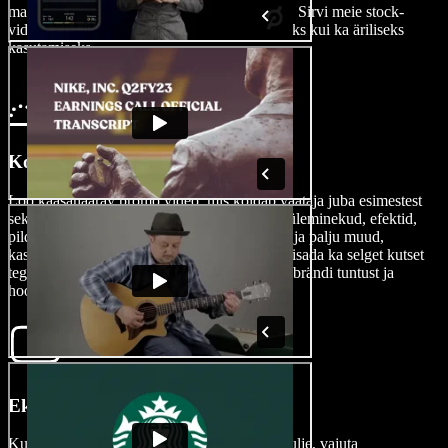
materjal. Pole oma materjali? Pole probleemi! Sirvi meie stock-
videote kogu, kust leiad sadu faile nii isiklikuks kui ka äriliseks
kasutamiseks.
Koosta oma promo video
Loo kaasahaarav promo video, mis köidab vaataja juba esimestest
sekunditest — lisa meeldejääv intro, fondid, üleminekud, efektid,
pildid, videoklipid, AI-hääled, taustamuusika ja palju muud,
kasutades meie lohistamisliidest. Ära unusta lisada ka selget kutset
tegevusele ja vesimärgiga logo, et tugevdada brändi tuntust ja
hoogustada müüki.
Ekspordi oma promo video
Kui sinu video on viimistletud ja jätab hea mulje, vajuta