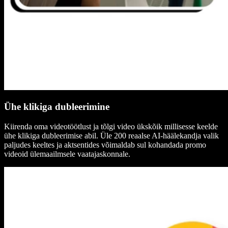
Ühe klikiga dubleerimine
Kiirenda oma videotöötlust ja tõlgi video ükskõik millisesse keelde
ühe klikiga dubleerimise abil. Üle 200 reaalse AI-häälekandja valik
paljudes keeltes ja aktsentides võimaldab sul kohandada promo
videoid ülemaailmsele vaatajaskonnale.