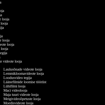
ja
ooja
oja
e looja
i looja
gija
ija
te looja
eote looja
 looja
tegija
ja
te videote looja
Laulusõnade videote looja
Lemmikloomavideote looja
Loodusvideo tegija
Läänefilmide loomise tööriist
Lühifilmi looja
Maci videolooja
Maja tuuri videote looja
Meigivideoõpetuste looja
Moedisvideote looja