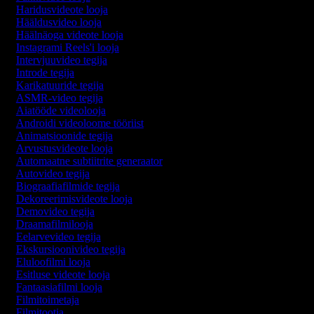
Haridusvideote looja
Hääldusvideo looja
Häälnäoga videote looja
Instagrami Reels'i looja
Intervjuuvideo tegija
Introde tegija
Karikatuuride tegija
ASMR-video tegija
Aiatööde videolooja
Androidi videoloome tööriist
Animatsioonide tegija
Arvustusvideote looja
Automaatne subtiitrite generaator
Autovideo tegija
Biograafiafilmide tegija
Dekoreerimisvideote looja
Demovideo tegija
Draamafilmilooja
Eelarvevideo tegija
Ekskursioonivideo tegija
Eluloofilmi looja
Esitluse videote looja
Fantaasiafilmi looja
Filmitoimetaja
Filmitootja