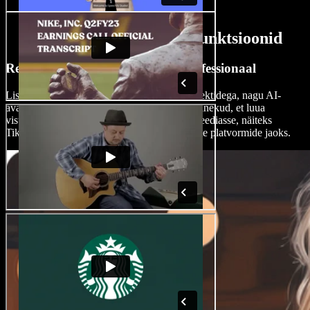
AI Promo Video Looja funktsioonid
Redigeeri promo videoid nagu professionaal
Lisa oma promo videotele särtsu erinevate efektidega, nagu AI-
avatari kasutamine, hääleülekanded või üleminekud, et luua
visuaalselt silmapaistvaid reklaame sotsiaalmeediasse, näiteks
TikToki, LinkedIni, Instagrami lugude ja teiste platvormide jaoks.