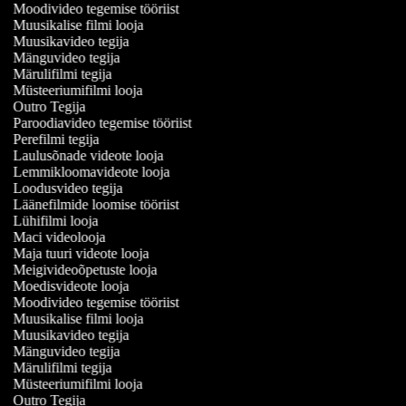
Moodivideo tegemise tööriist
Muusikalise filmi looja
Muusikavideo tegija
Mänguvideo tegija
Märulifilmi tegija
Müsteeriumifilmi looja
Outro Tegija
Paroodiavideo tegemise tööriist
Perefilmi tegija
Laulusõnade videote looja
Lemmikloomavideote looja
Loodusvideo tegija
Läänefilmide loomise tööriist
Lühifilmi looja
Maci videolooja
Maja tuuri videote looja
Meigivideoõpetuste looja
Moedisvideote looja
Moodivideo tegemise tööriist
Muusikalise filmi looja
Muusikavideo tegija
Mänguvideo tegija
Märulifilmi tegija
Müsteeriumifilmi looja
Outro Tegija