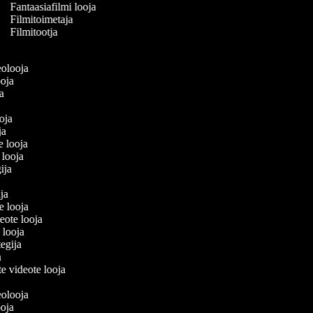
Fantaasiafilmi looja
Filmitoimetaja
Filmitootja
deolooja
looja
ja
ooja
oja
e looja
i looja
gija
ija
te looja
eote looja
 looja
tegija
ja
te videote looja
deolooja
looja