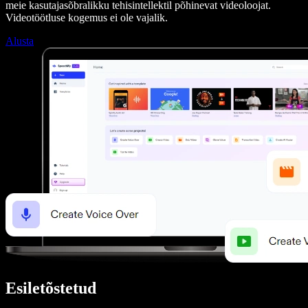
meie kasutajasõbralikku tehisintellektil põhinevat videoloojat.
Videotöötluse kogemus ei ole vajalik.
Alusta
Esiletõstetud