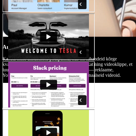
Autoritasuvaba pildipank
Kasuta meie ulatuslikku pildipanka, kus on tuhandeid kõrge
kvaliteediga ja autoritasuvabu fotosid, muusikat ning videoklippe, et
luua nii isiklikke kui ka ärilisi promo videoid — reklaame,
YouTube'i videoid, treilereid ja teisi professionaalseid videoid.