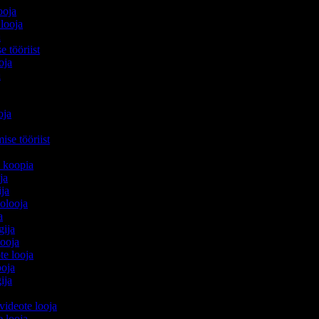
looja
 looja
a
e tööriist
ooja
a
ooja
ise tööriist
ja koopia
oja
ija
eolooja
ja
egija
looja
te looja
ooja
gija
 videote looja
e looja