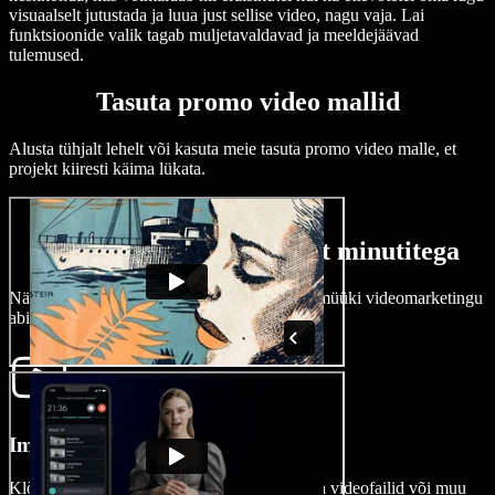
visuaalselt jutustada ja luua just sellise video, nagu vaja. Lai
funktsioonide valik tagab muljetavaldavad ja meeldejäävad
tulemused.
Tasuta promo video mallid
Alusta tühjalt lehelt või kasuta meie tasuta promo video malle, et
projekt kiiresti käima lükata.
Kuidas luua promo videot minutitega
Näita oma tooteid või teenuseid ja suurenda müüki videomarketingu
abil.
Impordi oma video
Klõpsa piltidel või videotel, et importida enda videofailid või muu