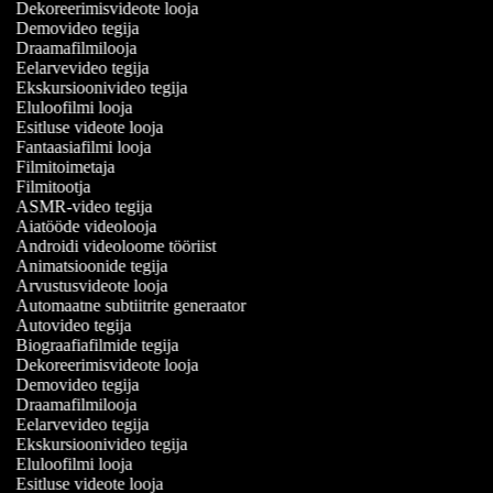
Dekoreerimisvideote looja
Demovideo tegija
Draamafilmilooja
Eelarvevideo tegija
Ekskursioonivideo tegija
Eluloofilmi looja
Esitluse videote looja
Fantaasiafilmi looja
Filmitoimetaja
Filmitootja
ASMR-video tegija
Aiatööde videolooja
Androidi videoloome tööriist
Animatsioonide tegija
Arvustusvideote looja
Automaatne subtiitrite generaator
Autovideo tegija
Biograafiafilmide tegija
Dekoreerimisvideote looja
Demovideo tegija
Draamafilmilooja
Eelarvevideo tegija
Ekskursioonivideo tegija
Eluloofilmi looja
Esitluse videote looja