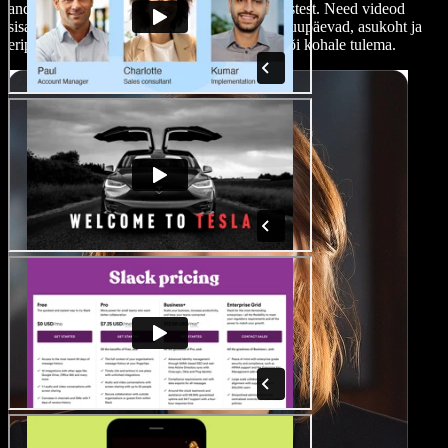
andes aimu õhkkonnast, esinejatest ja tegevustest. Need videod
sisaldavad ka olulist infot, näiteks toimumiskuupäevad, asukoht ja
eripakkumised, et julgustada registreeruma või kohale tulema.