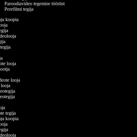
Paroodiavideo tegemise tööriist
Perefilmi tegija
ooja koopia
looja
tegija
ideolooja
gija
 tegija
ija
ote looja
itootja
a
ideote looja
e looja
deotegija
ideotegija
a
ooja
ote tegija
ooja koopia
looja
tegija
ideolooja