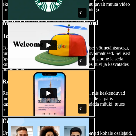
eksportimise nuppu. Enne eksportimist saad mugavalt muuta video
kuvasuhet, et see sobituks erinevate platvormidega.
Millal kasutada promo videoid
Toote demovideod
Toote demovideod on uute toodete tutvustamisel võtmetähtsusega,
tuues esile nende omadused, eelised ja kasutusvõimalused. Sellised
õpetus- või selgitusvideod näitavad peamisi funktsioone ja seda,
kuidas need kliendi vajadusi lahendavad, tõstes huvi ja kasvatades
brändi tuntust.
Reklaamid & müügivideod
Reklaamid ja müügivideod on veenvad klipid, mis keskenduvad
müügiargumentidele – eelised, klientide tagasiside ja päris
kasutuslood –, et kasvatada usaldust ja suurendada müüki, tuues
selgelt esile toote väärtuse.
Ürituste promo videod
Ürituste promo videod loovad elevust ja tõmbavad kohale osalejaid,