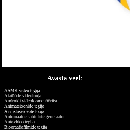
Avasta veel:
ASMR-video tegija
Aiatööde videolooja
Androidi videoloome tööriist
Animatsioonide tegija
Arvustusvideote looja
Automaatne subtiitrite generaator
Autovideo tegija
Biograafiafilmide tegija