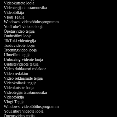
Videokutsete looja
Videotegija taustamuusika
Videotõlkija
Vlogi Tegija
Windowsi videotöötlusprogramm
YouTube’i videote looja
Õpetusvideo tegija
Õudusfilmi looja
TikToki videotegija
Toiduvideote looja
Treeningvideo looja
Ulmefilmi tegija
Unboxing-videote looja
Uudistevideote tegija
Video dublaatori redaktor
Video redaktor
Video reklaamide tegija
Videokollaaži tegija
Videokutsete looja
Videotegija taustamuusika
Videotõlkija
Vlogi Tegija
Windowsi videotöötlusprogramm
YouTube’i videote looja
Õpetusvideo tegija