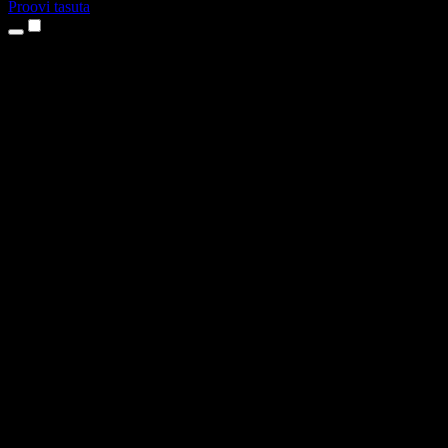
Proovi tasuta
Tooted
Tekst kõneks
iPhone’i ja iPadi rakendused
Androidi rakendus
Chrome’i laiendus
Edge’i laiendus
Veebirakendus
Maci rakendus
Windowsi rakendus
AI häältegeneraator
Pealelugemine
Dublaaž
Hääle kloonimine