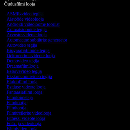
Õudusfilmi looja
ASMR-video tegija
Aiatööde videolooja
Androidi videoloome tööriist
Animatsioonide tegija
Arvustusvideote looja
Automaatne subtiitrite generaator
Autovideo tegija
Biograafiafilmide tegija
Dekoreerimisvideote looja
Demovideo tegija
Draamafilmilooja
Eelarvevideo tegija
Ekskursioonivideo tegija
Eluloofilmi looja
Esitluse videote looja
Fantaasiafilmi looja
Filmitoimetaja
Filmitootja
Filmitootja
Filmitreilerite videolooja
Fitnessi videote looja
Foto- ja videolooja
Fännivideo looja