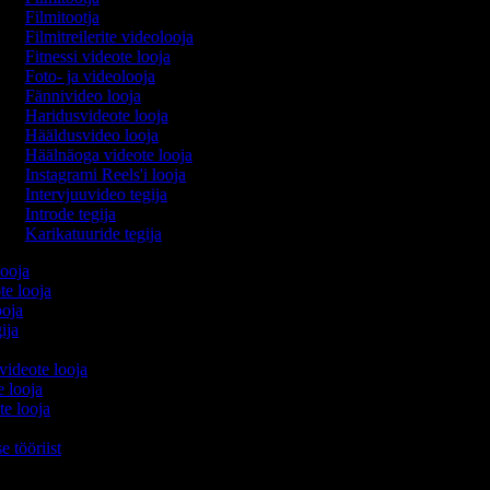
Filmitootja
Filmitreilerite videolooja
Fitnessi videote looja
Foto- ja videolooja
Fännivideo looja
Haridusvideote looja
Hääldusvideo looja
Häälnäoga videote looja
Instagrami Reels'i looja
Intervjuuvideo tegija
Introde tegija
Karikatuuride tegija
looja
te looja
ooja
gija
 videote looja
e looja
te looja
e tööriist