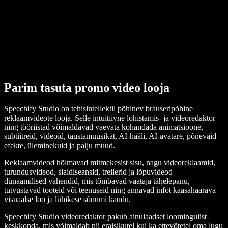
Parim tasuta promo video looja
Speechify Studio on tehisintellektil põhinev brauseripõhine
reklaamvideote looja. Selle intuitiivne lohistamis- ja videoredaktor
ning tööriistad võimaldavad vaevata kohandada animatsioone,
subtiitreid, videoid, taustamuusikat, AI-hääli, AI-avatare, põnevaid
efekte, üleminekuid ja palju muud.
Reklaamvideod hõlmavad mitmekesist sisu, nagu videoreklaamid,
turundusvideod, slaidiseansid, treilerid ja lõpuvideod —
dünaamilised vahendid, mis tõmbavad vaataja tähelepanu,
tutvustavad tooteid või teenuseid ning annavad infot kaasahaarava
visuaalse loo ja lühikese sõnumi kaudu.
Speechify Studio videoredaktor pakub ainulaadset loomingulist
keskkonda, mis võimaldab nii eraisikutel kui ka ettevõtetel oma lugu