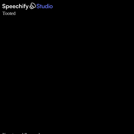
Kirjuta häälega 5× kiiremini
Tooted
Loe lähemalt