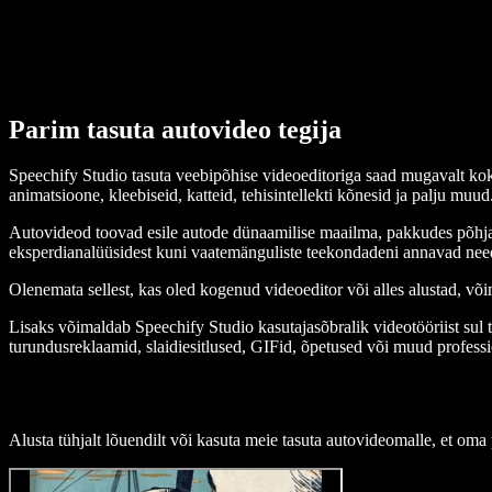
Parim tasuta autovideo tegija
Speechify Studio tasuta veebipõhise videoeditoriga saad mugavalt kokku
animatsioone, kleebiseid, katteid, tehisintellekti kõnesid ja palju muud
Autovideod toovad esile autode dünaamilise maailma, pakkudes põhjalik
eksperdianalüüsidest kuni vaatemänguliste teekondadeni annavad need
Olenemata sellest, kas oled kogenud videoeditor või alles alustad, v
Lisaks võimaldab Speechify Studio kasutajasõbralik videotööriist sul t
turundusreklaamid, slaidiesitlused, GIFid, õpetused või muud profess
Alusta tühjalt lõuendilt või kasuta meie tasuta autovideomalle, et oma 