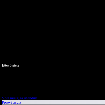
Ettevõtetele
Võta müügiga ühendust
Proovi tasuta