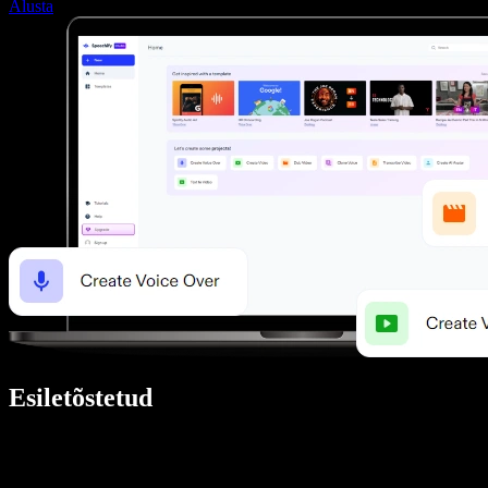
Alusta
Esiletõstetud