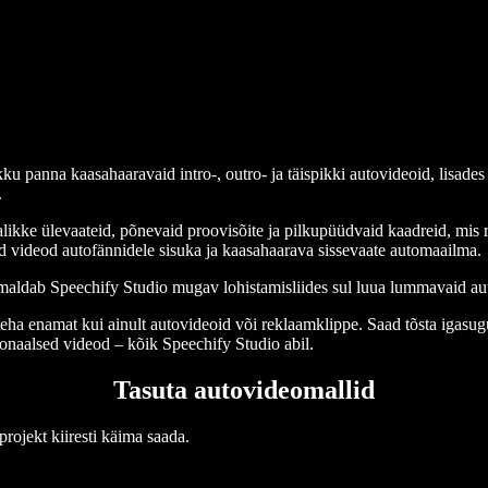
 panna kaasahaaravaid intro-, outro- ja täispikki autovideoid, lisades 
.
ke ülevaateid, põnevaid proovisõite ja pilkupüüdvaid kaadreid, mis rõh
 videod autofännidele sisuka ja kaasahaarava sissevaate automaailma.
õimaldab Speechify Studio mugav lohistamisliides sul luua lummavaid au
eha enamat kui ainult autovideoid või reklaamklippe. Saad tõsta igasugu
ionaalsed videod – kõik Speechify Studio abil.
Tasuta autovideomallid
projekt kiiresti käima saada.