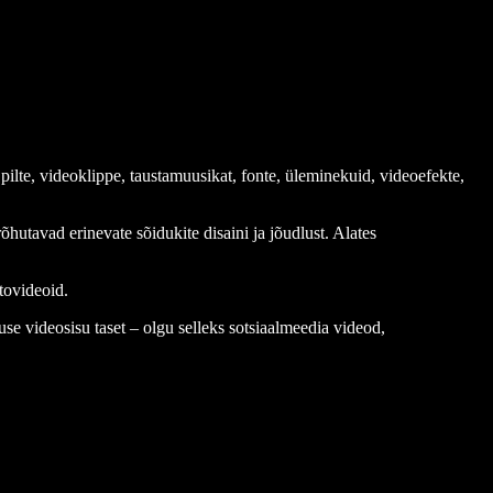
pilte, videoklippe, taustamuusikat, fonte, üleminekuid, videoefekte,
utavad erinevate sõidukite disaini ja jõudlust. Alates
tovideoid.
se videosisu taset – olgu selleks sotsiaalmeedia videod,