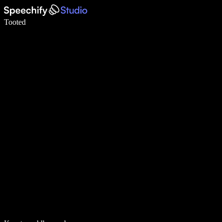
Kirjuta häälega 5× kiiremini
Tooted
Loe lähemalt