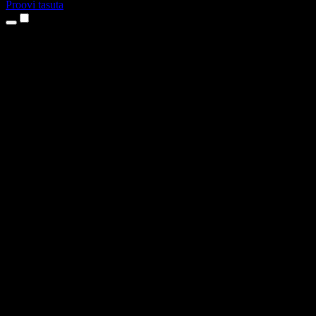
Proovi tasuta
Tooted
Tekst kõneks
iPhone’i ja iPadi rakendused
Androidi rakendus
Chrome’i laiendus
Edge’i laiendus
Veebirakendus
Maci rakendus
Windowsi rakendus
AI häältegeneraator
Pealelugemine
Dublaaž
Hääle kloonimine