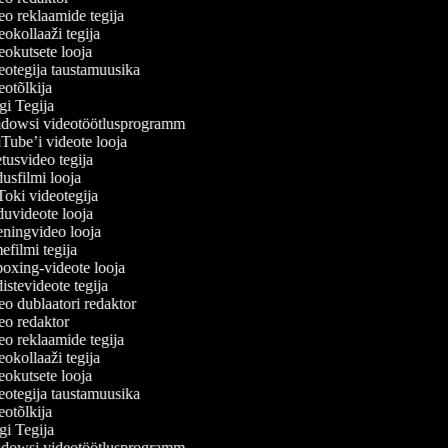
o reklaamide tegija
okollaaži tegija
okutsete looja
otegija taustamuusika
otõlkija
i Tegija
owsi videotöötlusprogramm
ube’i videote looja
usvideo tegija
sfilmi looja
oki videotegija
uvideote looja
ningvideo looja
filmi tegija
xing-videote looja
stevideote tegija
o dublaatori redaktor
o redaktor
o reklaamide tegija
okollaaži tegija
okutsete looja
otegija taustamuusika
otõlkija
i Tegija
owsi videotöötlusprogramm