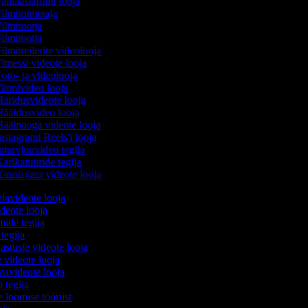
antaasiafilmi looja
ilmitoimetaja
ilmitootja
ilmitootja
ilmitreilerite videolooja
itnessi videote looja
oto- ja videolooja
ännivideo looja
aridusvideote looja
ääldusvideo looja
äälnäoga videote looja
nstagrami Reels'i looja
ntervjuuvideo tegija
arikatuuride tegija
innisvara videote looja
iavideote looja
deote looja
mide tegija
 tegija
astuste videote looja
 videote looja
avideote looja
o tegija
e loomise tööriist