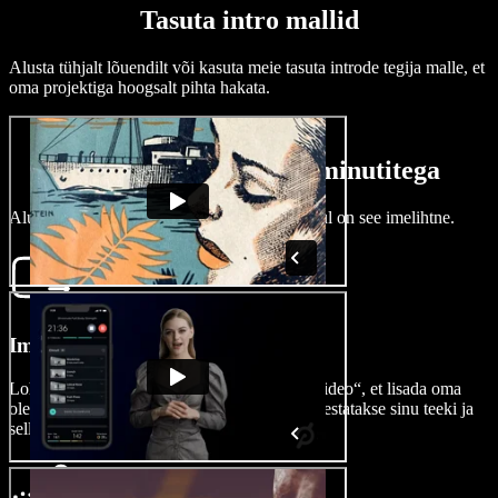
Tasuta intro mallid
Alusta tühjalt lõuendilt või kasuta meie tasuta introde tegija malle, et
oma projektiga hoogsalt pihta hakata.
Loo oma videole intro minutitega
Alustad sa nullist või mallist — mõlemal juhul on see imelihtne.
Impordi oma video
Lohista ja dropi või vajuta lihtsalt „Impordi video“, et lisada oma
olemasolev video ajajoonele. Sinu video salvestatakse sinu teeki ja
sellele pääsed alati ligi.