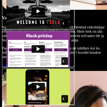
Varustatud meediateek
Vajad kvaliteetseid stock-pilte, professionaalselt filmitud videoklippe
või tööstusklassi taustamuusikat? Pole probleemi. Meie teek on täis
tuhandeid litsentsivabu materjale. Vaata need kiiresti eelvaates üle ja
lisa ühe klikiga oma projekti — säästad tunde aega.
Parim osa: kõik meie materjalid on sulle tasuta nii isiklikes kui ka
ärilistes projektides kasutamiseks. Isegi YouTube’i koodid luuakse
automaatselt.
Alusta