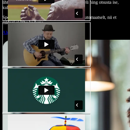
lihtsas videotööriistas. Lisa pilte, videoid ja heli ning otsusta ise,
kuhu need sinu videos paigutuvad.
Speechify AI introde tegija salvestab su töö automaatselt, nii et
midagi ei lähe kaduma.
Alusta