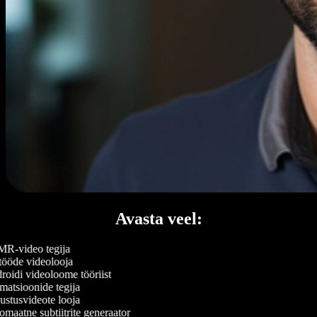
Avasta veel:
-video tegija
ööde videolooja
oidi videoloome tööriist
atsioonide tegija
stusvideote looja
maatne subtiitrite generaator