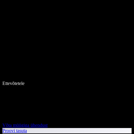
Ettevõtetele
Võta müügiga ühendust
Proovi tasuta