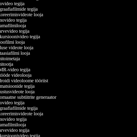
video tegija
raafiafilmide tegija
reerimisvideote looja
video tegija
mafilmilooja
rvevideo tegija
ursioonivideo tegija
oofilmi looja
luse videote looja
aasiafilmi looja
itoimetaja
itootja
-video tegija
ööde videolooja
oidi videoloome tööriist
atsioonide tegija
stusvideote looja
maatne subtiitrite generaator
video tegija
raafiafilmide tegija
reerimisvideote looja
video tegija
mafilmilooja
rvevideo tegija
ursioonivideo tegija