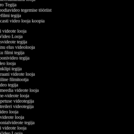
o Tegija
odiavideo tegemise tööriist
filmi tegija
asti video looja koopia
ti videote looja
 Video Looja
usvideote tegija
inu elus videolooja
ku filmi tegija
ioonivideo tegija
ideo looja
mklipi tegija
raani videote looja
iline filmitootja
video tegija
almeedia videote looja
ime-videote looja
õpetuse videotegija
 treileri videotegija
video looja
e videote looja
oonialvideote tegija
ti videote looja
 Video Looja