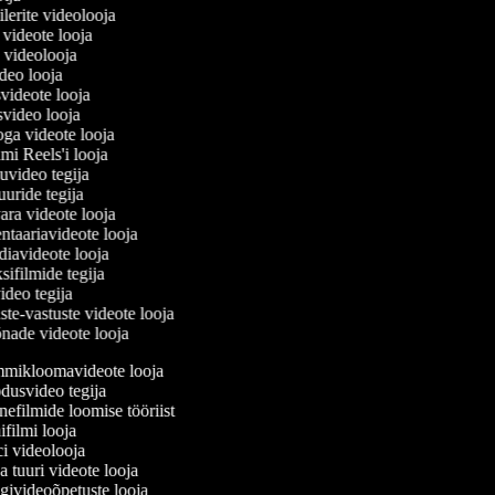
eilerite videolooja
si videote looja
ja videolooja
ideo looja
svideote looja
svideo looja
oga videote looja
rami Reels'i looja
juuvideo tegija
tuuride tegija
vara videote looja
ntaariavideote looja
diavideote looja
sifilmide tegija
video tegija
ste-vastuste videote looja
õnade videote looja
ikloomavideote looja
usvideo tegija
efilmide loomise tööriist
filmi looja
 videolooja
 tuuri videote looja
ivideoõpetuste looja