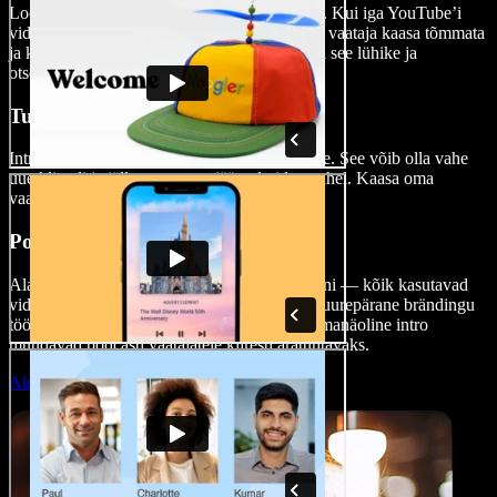
Loo muljetavaldavad YouTube’i intro videod. Kui iga YouTube’i
video võistleb tähelepanu eest, on tähtis kohe vaataja kaasa tõmmata
ja kiiresti selgitada, millest video räägib. Hoia see lühike ja
otsekohene.
Turundusvideote introd
Intro videod sobivad igale turunduseesmärgile. See võib olla vahe
uue kliendi ja jälle vaatamata jäänud video vahel. Kaasa oma
vaatajad juba esimese sekundiga.
Podcastide videointe
Alates Joe Roganist kuni väikeste podcastideni — kõik kasutavad
videointrosid. See seab õige meeleolu ja on suurepärane brändingu
tööriist. Äravahetamiseni tuttav muusika ja omanäoline intro
muudavad podcasti vaatajatele kiiresti äratuntavaks.
Alusta