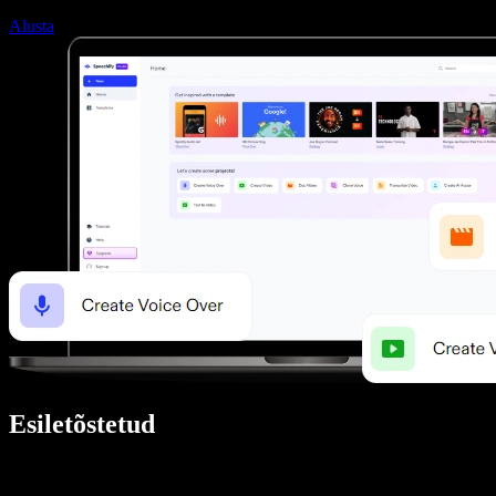
Alusta
Esiletõstetud