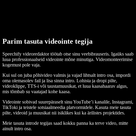
Parim tasuta videointe tegija
Speechify videoredaktor töötab otse sinu veebibrauseris. Igaüks saab
luua professionaalseid videointe mõne minutiga. Videomonteerimise
kogemust pole vaja.
Kui sul on juba põhivideo valmis ja vajad lihtsalt intro osa, impordi
oma olemasolev fail ja lisa sinna intro. Lohista ja dropi pilte,
videoklippe, TTS-i või taustamuusikat, et luua kaasahaarav algus,
mis tõmbab su vaatajad kohe kaasa.
Videointe sobivad suurepäraselt sinu YouTube’i kanalile, Instagrami,
TikToki ja teistele sotsiaalmeedia platvormidele. Kasuta meie tasuta
pilte, videoid ja muusikat nii isiklikes kui ka ärilistes projektides.
Meie tasuta introde tegijas saad kokku panna ka terve video, mitte
ainult intro osa.