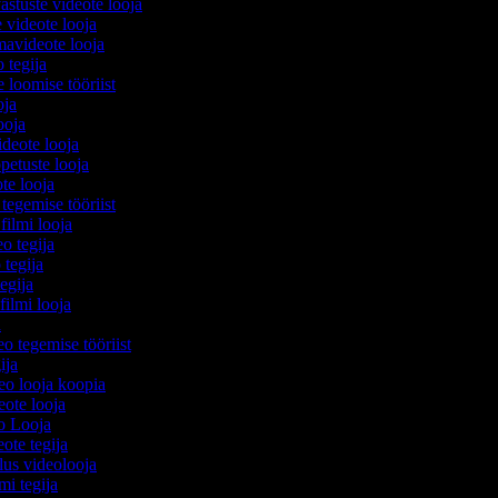
astuste videote looja
 videote looja
avideote looja
o tegija
e loomise tööriist
ooja
looja
videote looja
petuste looja
ote looja
tegemise tööriist
 filmi looja
eo tegija
 tegija
tegija
filmi looja
ja
eo tegemise tööriist
gija
deo looja koopia
deote looja
eo Looja
eote tegija
lus videolooja
lmi tegija