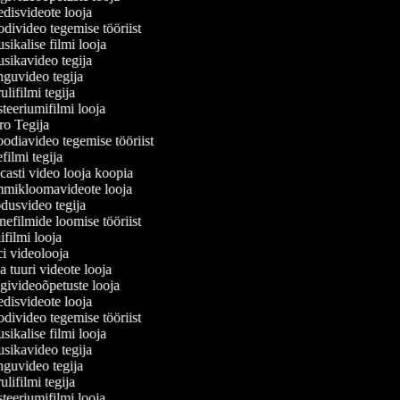
isvideote looja
ivideo tegemise tööriist
ikalise filmi looja
ikavideo tegija
uvideo tegija
lifilmi tegija
eeriumifilmi looja
o Tegija
odiavideo tegemise tööriist
filmi tegija
asti video looja koopia
ikloomavideote looja
usvideo tegija
efilmide loomise tööriist
filmi looja
 videolooja
 tuuri videote looja
ivideoõpetuste looja
isvideote looja
ivideo tegemise tööriist
ikalise filmi looja
ikavideo tegija
uvideo tegija
lifilmi tegija
eeriumifilmi looja