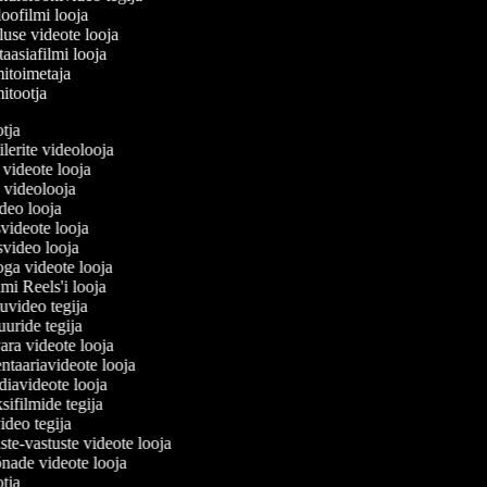
oofilmi looja
luse videote looja
aasiafilmi looja
itoimetaja
itootja
ootja
eilerite videolooja
si videote looja
ja videolooja
ideo looja
svideote looja
svideo looja
oga videote looja
rami Reels'i looja
juuvideo tegija
tuuride tegija
vara videote looja
ntaariavideote looja
diavideote looja
sifilmide tegija
video tegija
ste-vastuste videote looja
õnade videote looja
ootja