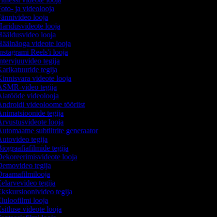
oto- ja videolooja
ännivideo looja
aridusvideote looja
ääldusvideo looja
äälnäoga videote looja
nstagrami Reels'i looja
ntervjuuvideo tegija
arikatuuride tegija
innisvara videote looja
SMR-video tegija
iatööde videolooja
ndroidi videoloome tööriist
nimatsioonide tegija
rvustusvideote looja
utomaatne subtiitrite generaator
utovideo tegija
iograafiafilmide tegija
ekoreerimisvideote looja
emovideo tegija
raamafilmilooja
elarvevideo tegija
kskursioonivideo tegija
luloofilmi looja
sitluse videote looja