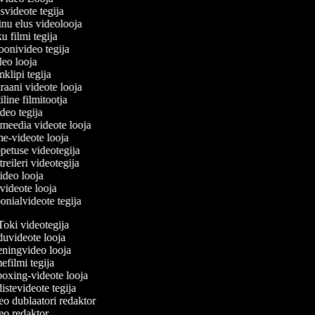
usvideote tegija
inu elus videolooja
ku filmi tegija
ioonivideo tegija
ideo looja
mklipi tegija
raani videote looja
iline filmitootja
video tegija
almeedia videote looja
ime-videote looja
õpetuse videotegija
 treileri videotegija
video looja
e videote looja
oonialvideote tegija
oki videotegija
uvideote looja
ningvideo looja
filmi tegija
xing-videote looja
stevideote tegija
o dublaatori redaktor
o redaktor