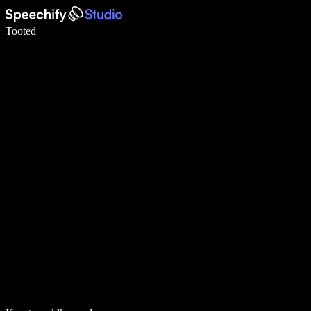
Kirjuta häälega 5× kiiremini
Tooted
Loe lähemalt