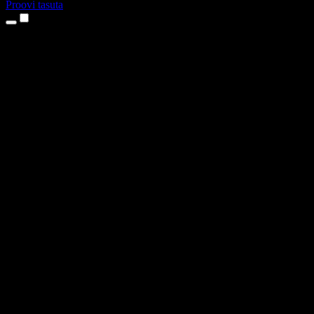
Proovi tasuta
Tooted
Tekst kõneks
iPhone’i ja iPadi rakendused
Androidi rakendus
Chrome’i laiendus
Edge’i laiendus
Veebirakendus
Maci rakendus
Windowsi rakendus
AI häältegeneraator
Pealelugemine
Dublaaž
Hääle kloonimine