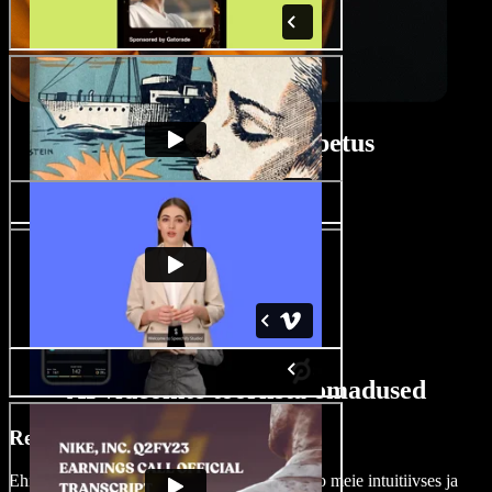
Introde loomise õpetus
AI videointe tööriista omadused
Redigeeri videointe nagu proff
Ehita lihtsalt nii intro, terve video kui ka outro meie intuitiivses ja