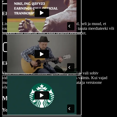
Ehita oma intro
Lisa video algusesse pealkirju, pilte, subtiitreid, heli ja muud, et
vaataja tähelepanu kohe haarata. Kasuta meie tasuta meediateeki või
impordi oma materjal ning vaata hetkega eelvaadet.
Ekspordi oma video
Vaata oma video eelvaadet, vajuta „Ekspordi“ ja vali sobiv
videoformaat. Sinu video on nüüd jagamiseks valmis. Kui vajad
muudatusi, saad lihtsalt ekspordiajalugu vaadata ja versioone
võrrelda.
Millal kasutada videointe
YouTube’i intro videod