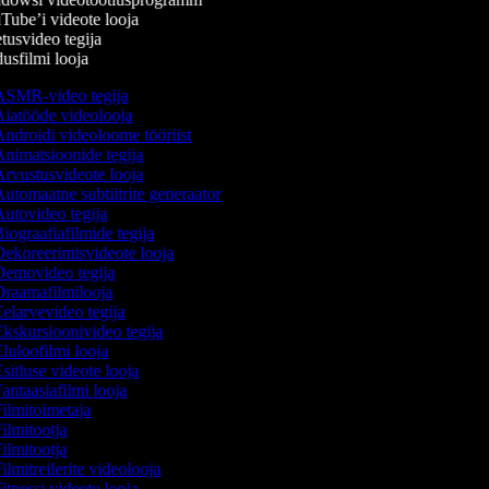
ube’i videote looja
usvideo tegija
sfilmi looja
SMR-video tegija
iatööde videolooja
ndroidi videoloome tööriist
nimatsioonide tegija
rvustusvideote looja
utomaatne subtiitrite generaator
utovideo tegija
iograafiafilmide tegija
ekoreerimisvideote looja
emovideo tegija
raamafilmilooja
elarvevideo tegija
kskursioonivideo tegija
luloofilmi looja
sitluse videote looja
antaasiafilmi looja
ilmitoimetaja
ilmitootja
ilmitootja
ilmitreilerite videolooja
itnessi videote looja