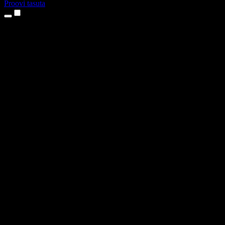
Proovi tasuta
Tooted
Tekst kõneks
iPhone’i ja iPadi rakendused
Androidi rakendus
Chrome’i laiendus
Edge’i laiendus
Veebirakendus
Maci rakendus
Windowsi rakendus
AI häältegeneraator
Pealelugemine
Dublaaž
Hääle kloonimine