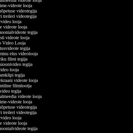
iaalmeedia videote looja
ytime-videote looja
suõpetuse videotegija
ri treileri videotegija
ervideo looja
se videote looja
imoonialvideote tegija
asti videote looja
o Video Looja
stusvideote tegija
 minu elus videolooja
iku filmi tegija
tsioonivideo tegija
ivideo looja
aamklipi tegija
ekraani videote looja
ntiline filmitootja
rivideo tegija
iaalmeedia videote looja
ytime-videote looja
suõpetuse videotegija
ri treileri videotegija
ervideo looja
se videote looja
imoonialvideote tegija