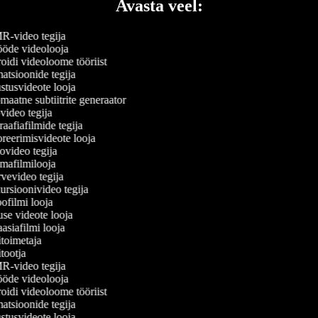
Avasta veel:
-video tegija
öde videolooja
idi videoloome tööriist
tsioonide tegija
tusvideote looja
aatne subtiitrite generaator
ideo tegija
aafiafilmide tegija
eerimisvideote looja
ideo tegija
afilmilooja
vevideo tegija
rsioonivideo tegija
ofilmi looja
use videote looja
asiafilmi looja
toimetaja
tootja
-video tegija
öde videolooja
idi videoloome tööriist
tsioonide tegija
tusvideote looja