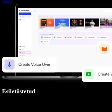
Alusta
Esiletõstetud