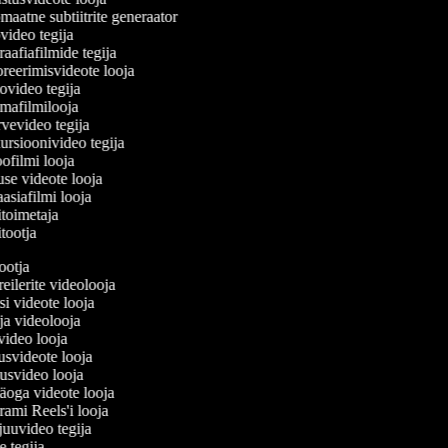
aatne subtiitrite generaator
ideo tegija
aafiafilmide tegija
eerimisvideote looja
ideo tegija
afilmilooja
vevideo tegija
rsioonivideo tegija
ofilmi looja
use videote looja
asiafilmi looja
toimetaja
tootja
tootja
treilerite videolooja
ssi videote looja
- ja videolooja
ivideo looja
dusvideote looja
dusvideo looja
näoga videote looja
grami Reels'i looja
vjuuvideo tegija
de tegija