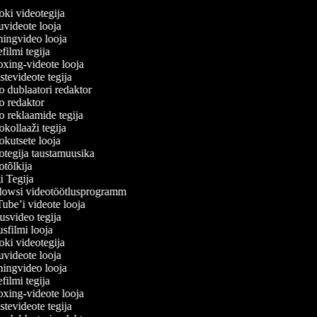
ki videotegija
videote looja
ingvideo looja
ilmi tegija
ing-videote looja
tevideote tegija
 dublaatori redaktor
 redaktor
 reklaamide tegija
kollaaži tegija
kutsete looja
tegija taustamuusika
tõlkija
 Tegija
owsi videotöötlusprogramm
be’i videote looja
svideo tegija
filmi looja
ki videotegija
videote looja
ingvideo looja
ilmi tegija
ing-videote looja
tevideote tegija