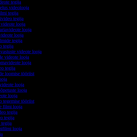
deote tegija
 elus videolooja
ilmi tegija
ivideo tegija
 videote looja
riavideote looja
ideote looja
ilmide tegija
o tegija
vastuste videote looja
de videote looja
mavideote looja
eo tegija
de loomise tööriist
looja
 videote looja
oõpetuste looja
eote looja
 tegemise tööriist
e filmi looja
deo tegija
o tegija
i tegija
ifilmi looja
ija