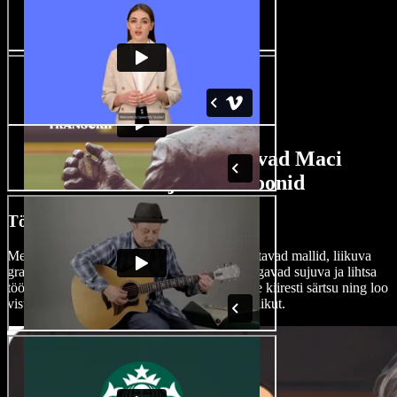
Tehisintellektil põhinevad Maci
videolooja funktsioonid
Töötle videoid nagu proff
Meie platvormil on lohistatav liides, kohandatavad mallid, liikuva
graafika võimalused ning üleminekud, mis tagavad sujuva ja lihtsa
töövoo igale oskustasemele. Lisa oma videole kiiresti särtsu ning loo
visuaalselt köitvat sisu, mis kõnetab sinu publikut.