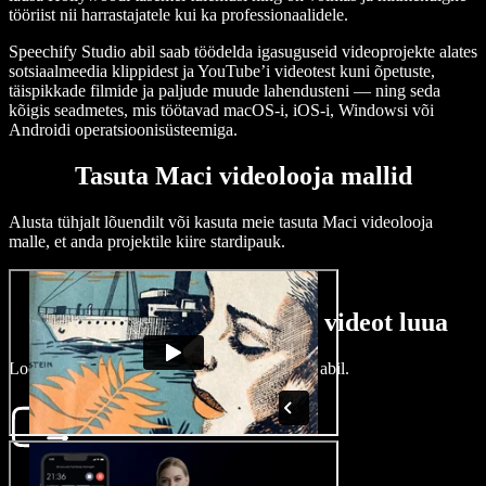
tööriist nii harrastajatele kui ka professionaalidele.
Speechify Studio abil saab töödelda igasuguseid videoprojekte alates
sotsiaalmeedia klippidest ja YouTube’i videotest kuni õpetuste,
täispikkade filmide ja paljude muude lahendusteni — ning seda
kõigis seadmetes, mis töötavad macOS-i, iOS-i, Windowsi või
Androidi operatsioonisüsteemiga.
Tasuta Maci videolooja mallid
Alusta tühjalt lõuendilt või kasuta meie tasuta Maci videolooja
malle, et anda projektile kiire stardipauk.
Kuidas Macis minutitega videot luua
Loo Macis videoid vaevata Speechify Studio abil.