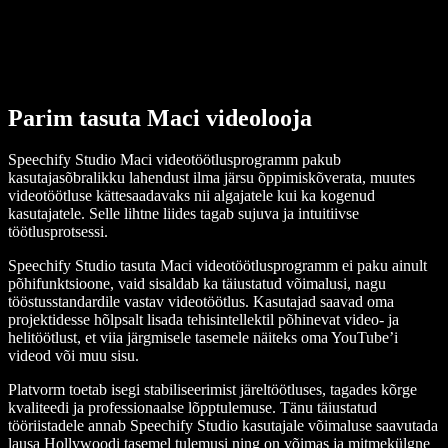
Parim tasuta Maci videolooja
Speechify Studio Maci videotöötlusprogramm pakub
kasutajasõbralikku lahendust ilma järsu õppimiskõverata, muutes
videotöötluse kättesaadavaks nii algajatele kui ka kogenud
kasutajatele. Selle lihtne liides tagab sujuva ja intuitiivse
töötlusprotsessi.
Speechify Studio tasuta Maci videotöötlusprogramm ei paku ainult
põhifunktsioone, vaid sisaldab ka täiustatud võimalusi, nagu
tööstusstandardile vastav videotöötlus. Kasutajad saavad oma
projektidesse hõlpsalt lisada tehisintellektil põhinevat video- ja
helitöötlust, et viia järgmisele tasemele näiteks oma YouTube’i
videod või muu sisu.
Platvorm toetab isegi stabiliseerimist järeltöötluses, tagades kõrge
kvaliteedi ja professionaalse lõpptulemuse. Tänu täiustatud
tööriistadele annab Speechify Studio kasutajale võimaluse saavutada
lausa Hollywoodi tasemel tulemusi ning on võimas ja mitmekülgne