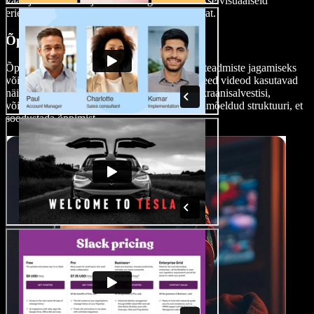
vaatajat ekraani küljes hoida. Sageli kasutatakse visuaalseid
eriefekte, liikuvaid graafikaid ja taustamuusikat.
Õppevideod
Õppe- või juhendvideod on loodud eelkõige teadmiste jagamiseks
või kindla oskuse õpetamiseks vaatajatele. Need videod kasutavad
näiteks pildist-pilti visuaale, pealelugemist, ekraanisalvestisi,
võimalust kasutada brändikomplekti ning läbimõeldud struktuuri, et
soodustada õppimist.