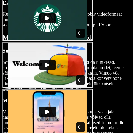
Ekspordi oma Maci video
Kui sinu video on valmis, vaata see üle, vali sobiv videoformaat
ning veendu, et suurus sobiks erinevatele
sotsiaalmeediaplatvormidele. Seejärel vajuta nuppu Export.
Millal kasutada Maci videoid
Sotsiaalmeedia turundusvideod
Sotsiaalmeedia jaoks mõeldud turundusvideod on lühikesed,
kaasahaaravad klipid, mille eesmärk on reklaamida toodet, teenust
või brändi platvormidel nagu Facebook, Instagram, Vimeo või
TikTok. Need videod aitavad tõhusalt suurendada konversioone
ning kasutavad tihti lühikesi sõnumeid ja selgeid üleskutseid
tegevusele, et kasutajate tähelepanu püüda.
Meelelahutusvideod
Meelelahutusvideod on loodud selleks, et pakkuda vaatajale
nauditavat ja sageli kergekäelist sisu. Nendeks võivad olla
humoorikad sketšid, vlogid ning kinematograafilised filmid, mille
eesmärk on pakkuda emotsionaalset elamust, meelt lahutada ja