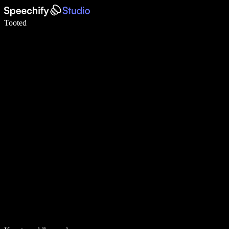
Kirjuta häälega 5× kiiremini
Tooted
Loe lähemalt