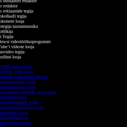
 dublaatori redaktor
 redaktor
 reklaamide tegija
kollaaži tegija
kutsete looja
tegija taustamuusika
tõlkija
 Tegija
owsi videotöötlusprogramm
be’i videote looja
svideo tegija
filmi looja
MR-video tegija
atööde videolooja
droidi videoloome tööriist
imatsioonide tegija
vustusvideote looja
tomaatne subtiitrite generaator
tovideo tegija
ograafiafilmide tegija
koreerimisvideote looja
movideo tegija
aamafilmilooja
larvevideo tegija