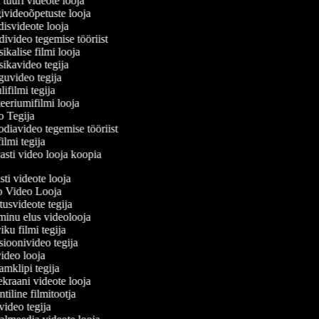
tuuri videote looja
videoõpetuste looja
svideote looja
video tegemise tööriist
kalise filmi looja
kavideo tegija
video tegija
ifilmi tegija
eriumifilmi looja
 Tegija
diavideo tegemise tööriist
lmi tegija
sti video looja koopia
asti videote looja
o Video Looja
stusvideote tegija
 minu elus videolooja
iku filmi tegija
tsioonivideo tegija
ivideo looja
aamklipi tegija
ekraani videote looja
ntiline filmitootja
rivideo tegija