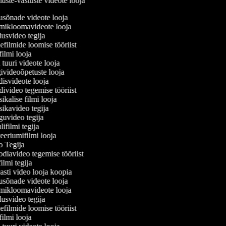
muste-vastuste videote looja
sõnade videote looja
ikloomavideote looja
svideo tegija
filmide loomise tööriist
ilmi looja
tuuri videote looja
videoõpetuste looja
svideote looja
video tegemise tööriist
kalise filmi looja
kavideo tegija
video tegija
ifilmi tegija
eriumifilmi looja
 Tegija
diavideo tegemise tööriist
lmi tegija
sti video looja koopia
sõnade videote looja
ikloomavideote looja
svideo tegija
filmide loomise tööriist
ilmi looja