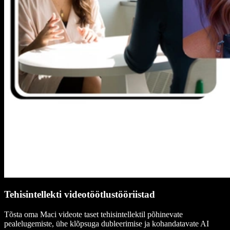
Tehisintellekti videotöötlustööriistad
Tõsta oma Maci videote taset tehisintellektil põhinevate
pealelugemiste, ühe klõpsuga dubleerimise ja kohandatavate AI