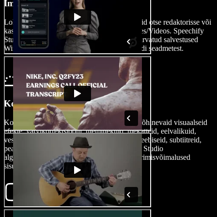
Impordi oma video
Lohista ja aseta oma video-, heli- või pildifailid otse redaktorisse või
kasuta importimise funktsiooni, valides Images/Videos. Speechify
Studio toetab mitmeid videoformaate, kaasa arvatud salvestused
Windowsi, Apple’i, Androidi, iPhone’i ja iPadi seadmetest.
Koosta oma Maci video
Kohanda oma videot, lisades tehisintellektil põhinevaid visuaalseid
efekte, värvikorrektsiooni, üleminekuid, ülekatteid, eelvalikuid,
vesimärke, liikuvaid graafikaid, heliefekte, kleebiseid, subtiitreid,
pealelugemisi ja palju muud. Tänu Speechify Studio
algajasõbralikule kasutajaliidesele on redigeerimisvõimalused
sisuliselt piiramatud.