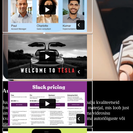
Autoritasuvaba meediakogu
Juurdepääs ulatuslikule pildipangale, kus on palju kvaliteetseid
fotosid, videoklippe ja taustamuusikat — vali materjal, mis loob just
sinu sündmusele sobiva meeleolu. Täienda oma videosisu
kvaliteetse meediaga, ilma et peaksid muretsema autoriõiguste või
ajamahuka otsimise pärast.