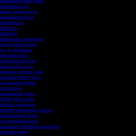
skursioonivideo tegija
uloofilmi looja
itluse videote looja
ntaasiafilmi looja
lmitoimetaja
lmitootja
lmitootja
lmitreilerite videolooja
tnessi videote looja
to- ja videolooja
nnivideo looja
ridusvideote looja
äldusvideo looja
älnäoga videote looja
stagrami Reels'i looja
tervjuuvideo tegija
trode tegija
rikatuuride tegija
MR-video tegija
atööde videolooja
droidi videoloome tööriist
imatsioonide tegija
vustusvideote looja
tomaatne subtiitrite generaator
tovideo tegija