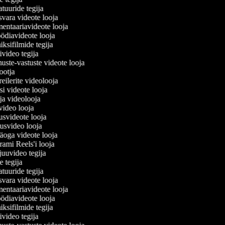
atuuride tegija
isvara videote looja
entaariavideote looja
ödiavideote looja
iksifilmide tegija
tivideo tegija
muste-vastuste videote looja
tootja
treilerite videolooja
ssi videote looja
- ja videolooja
ivideo looja
dusvideote looja
dusvideo looja
näoga videote looja
grami Reels'i looja
vjuuvideo tegija
de tegija
atuuride tegija
isvara videote looja
entaariavideote looja
ödiavideote looja
iksifilmide tegija
tivideo tegija