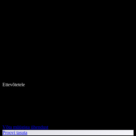
Ettevõtetele
Võta müügiga ühendust
Proovi tasuta