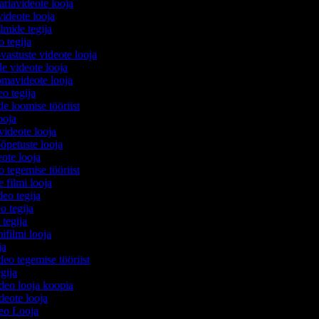
riavideote looja
ideote looja
ilmide tegija
o tegija
vastuste videote looja
de videote looja
mavideote looja
eo tegija
de loomise tööriist
looja
 videote looja
oõpetuste looja
eote looja
 tegemise tööriist
e filmi looja
deo tegija
o tegija
i tegija
ifilmi looja
ija
deo tegemise tööriist
egija
ideo looja koopia
ideote looja
deo Looja