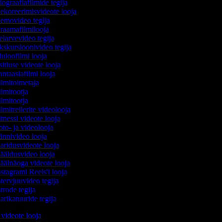
ograafiafilmide tegija
koreerimisvideote looja
movideo tegija
aamafilmilooja
larvevideo tegija
skursioonivideo tegija
uloofilmi looja
itluse videote looja
ntaasiafilmi looja
lmitoimetaja
lmitootja
lmitootja
lmitreilerite videolooja
tnessi videote looja
to- ja videolooja
nnivideo looja
ridusvideote looja
äldusvideo looja
älnäoga videote looja
stagrami Reels'i looja
tervjuuvideo tegija
trode tegija
rikatuuride tegija
 videote looja