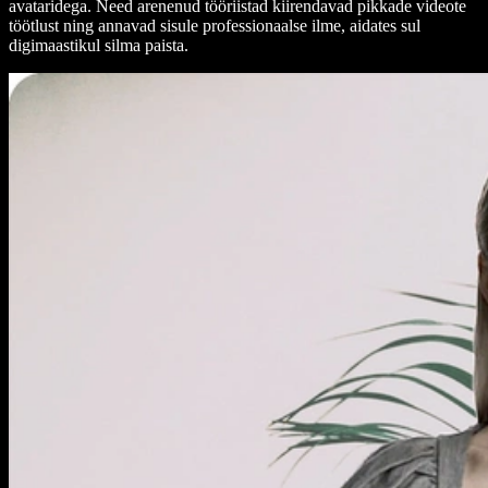
avataridega. Need arenenud tööriistad kiirendavad pikkade videote
töötlust ning annavad sisule professionaalse ilme, aidates sul
digimaastikul silma paista.