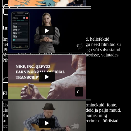
Impordi oma film
Impordi lihtsalt omaenda muusika, videoklipid, heliefektid,
helifailid, tasuta taustamuusika või pildid – olgu need filmitud su
iPhone'i, Androidi või mõne muu iOS-seadmega või salvestatud
Microsoft Windowsi või Maciga – videoredaktorisse, vajutades
Pilte/Videosid.
Ehita oma film
Lisa oma loomingule muusikat, heliefekte, üleminekuid, fonte,
ülekatteid, kleebiseid, subtiitreid, hääleülekandeid ja palju muud.
Kasutada saad ka lõikamisi, sisse- ja väljahääbumisi ning
suumiefekte. Algajasõbralikud AI-videoredigeerimise tööriistad
teevad võimalused peaaegu piirituks.