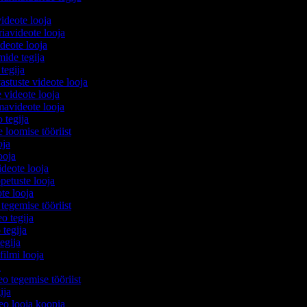
videote looja
iavideote looja
deote looja
mide tegija
 tegija
astuste videote looja
 videote looja
avideote looja
o tegija
e loomise tööriist
ooja
looja
videote looja
petuste looja
ote looja
tegemise tööriist
eo tegija
 tegija
tegija
filmi looja
a
eo tegemise tööriist
gija
deo looja koopia