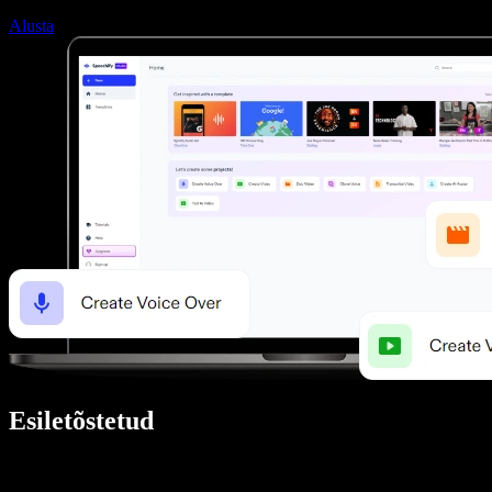
Alusta
Esiletõstetud