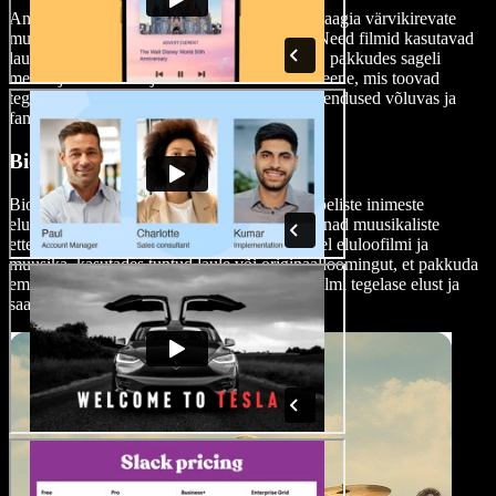
Animamuusikalid ühendavad animatsiooni maagia värvikirevate
muusikanumbritega ja sobivad kogu perele. Need filmid kasutavad
laulu- ja tantsunumbreid loo edasi andmiseks, pakkudes sageli
meeldejäävaid laule ja visuaalselt köitvaid stseene, mis toovad
tegelaskujud ja nende muusikalised eneseväljendused võluvas ja
fantaasiarikkas võtmes ellu.
Biograafilised muusikalid
Biograafilised muusikalid heidavad valgust tõeliste inimeste
elulugudele, põimides nende isiklikud teekonnad muusikaliste
etteastetega. Need filmid seovad põneval moel eluloofilmi ja
muusika, kasutades tuntud laule või originaalloomingut, et pakkuda
emotsionaalset ja tihti inspireerivat portreed filmi tegelase elust ja
saavutustest.