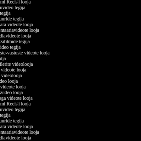
rami Reels'i looja
juuvideo tegija
 tegija
tuuride tegija
vara videote looja
taariavideote looja
diavideote looja
sifilmide tegija
video tegija
ste-vastuste videote looja
ootja
eilerite videolooja
si videote looja
ja videolooja
ideo looja
svideote looja
svideo looja
oga videote looja
rami Reels'i looja
juuvideo tegija
 tegija
tuuride tegija
vara videote looja
taariavideote looja
diavideote looja