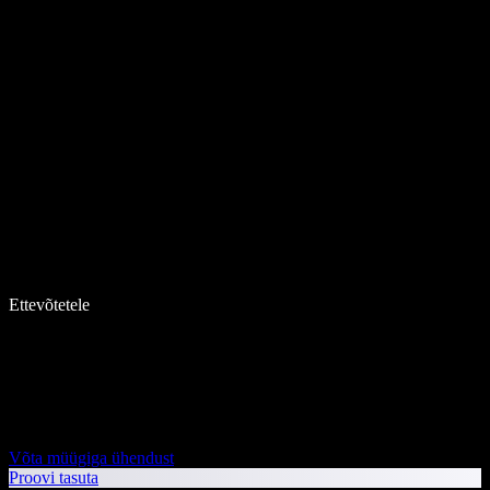
Ettevõtetele
Võta müügiga ühendust
Proovi tasuta