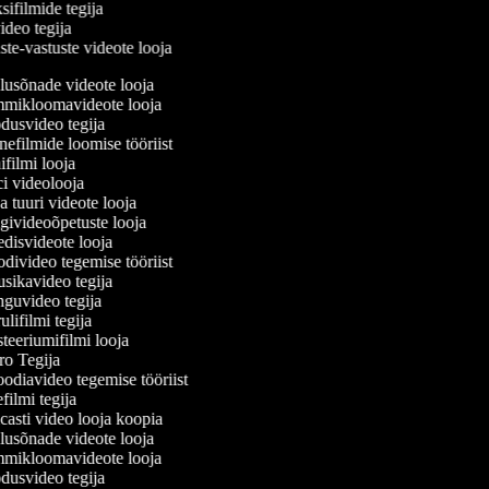
sifilmide tegija
video tegija
ste-vastuste videote looja
usõnade videote looja
ikloomavideote looja
usvideo tegija
efilmide loomise tööriist
filmi looja
 videolooja
 tuuri videote looja
ivideoõpetuste looja
isvideote looja
ivideo tegemise tööriist
ikavideo tegija
uvideo tegija
lifilmi tegija
eeriumifilmi looja
o Tegija
odiavideo tegemise tööriist
filmi tegija
asti video looja koopia
usõnade videote looja
ikloomavideote looja
usvideo tegija