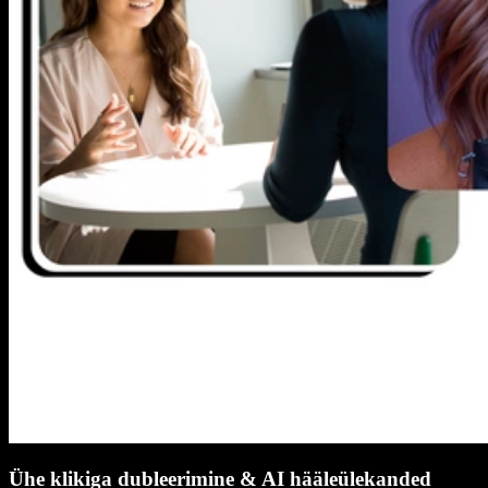
Ühe klikiga dubleerimine & AI hääleülekanded