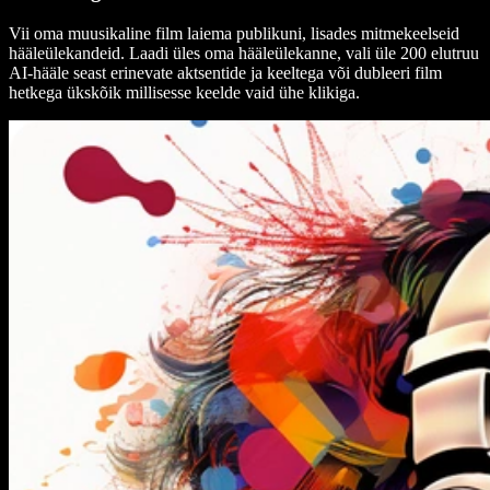
Vii oma muusikaline film laiema publikuni, lisades mitmekeelseid
hääleülekandeid. Laadi üles oma hääleülekanne, vali üle 200 elutruu
AI-hääle seast erinevate aktsentide ja keeltega või dubleeri film
hetkega ükskõik millisesse keelde vaid ühe klikiga.