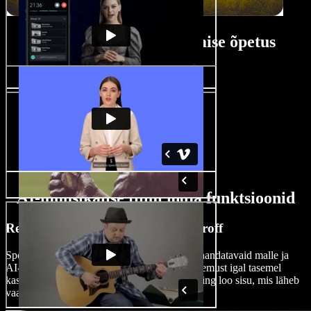
Muusikalise filmi tegemise õpetus
AI-muusikalise filmi looja funktsioonid
Redigeeri muusikalisi filme nagu proff
Speechify Studio pakub lohistamisliidest, kohandatavaid malle ja
AI-efekte, pakkudes sujuvat redigeerimiskogemust igal tasemel
kasutajale. Lisa oma muusikalidele erilisust ning loo sisu, mis läheb
vaatajatele tõeliselt korda.