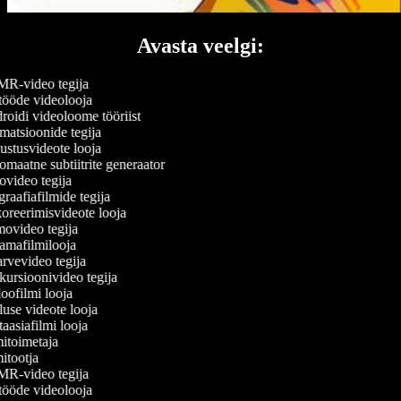
Avasta veelgi:
-video tegija
ööde videolooja
oidi videoloome tööriist
atsioonide tegija
stusvideote looja
maatne subtiitrite generaator
video tegija
raafiafilmide tegija
reerimisvideote looja
video tegija
mafilmilooja
rvevideo tegija
ursioonivideo tegija
oofilmi looja
luse videote looja
aasiafilmi looja
itoimetaja
itootja
-video tegija
ööde videolooja