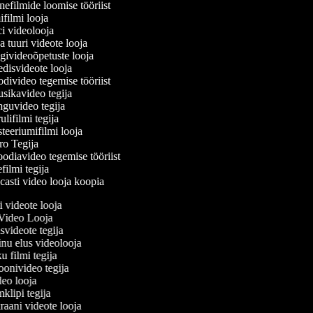
efilmide loomise tööriist
filmi looja
 videolooja
 tuuri videote looja
ivideoõpetuste looja
isvideote looja
ivideo tegemise tööriist
ikavideo tegija
uvideo tegija
lifilmi tegija
eeriumifilmi looja
o Tegija
odiavideo tegemise tööriist
filmi tegija
asti video looja koopia
ti videote looja
 Video Looja
usvideote tegija
inu elus videolooja
ku filmi tegija
ioonivideo tegija
ideo looja
mklipi tegija
raani videote looja