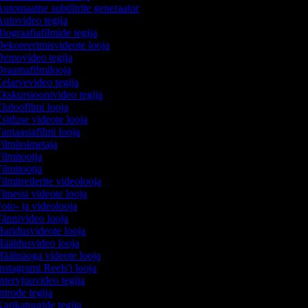
utomaatne subtiitrite generaator
utovideo tegija
iograafiafilmide tegija
ekoreerimisvideote looja
emovideo tegija
raamafilmilooja
elarvevideo tegija
kskursioonivideo tegija
luloofilmi looja
sitluse videote looja
antaasiafilmi looja
ilmitoimetaja
ilmitootja
ilmitootja
ilmitreilerite videolooja
itnessi videote looja
oto- ja videolooja
ännivideo looja
aridusvideote looja
ääldusvideo looja
äälnäoga videote looja
nstagrami Reels'i looja
ntervjuuvideo tegija
ntrode tegija
arikatuuride tegija