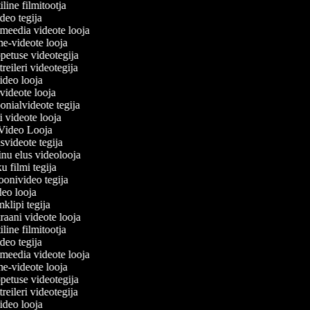
iline filmitootja
video tegija
almeedia videote looja
ime-videote looja
õpetuse videotegija
 treileri videotegija
video looja
e videote looja
oonialvideote tegija
ti videote looja
 Video Looja
usvideote tegija
inu elus videolooja
ku filmi tegija
ioonivideo tegija
ideo looja
mklipi tegija
raani videote looja
iline filmitootja
video tegija
almeedia videote looja
ime-videote looja
õpetuse videotegija
 treileri videotegija
video looja