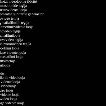
oidi videoloome tööriist
atsioonide tegija
stusvideote looja
maatne subtiitrite generaator
video tegija
raafiafilmide tegija
reerimisvideote looja
video tegija
mafilmilooja
rvevideo tegija
ursioonivideo tegija
oofilmi looja
luse videote looja
aasiafilmi looja
itoimetaja
itootja
ootja
eilerite videolooja
si videote looja
ja videolooja
ideo looja
svideote looja
svideo looja
oga videote looja