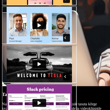
Tasuta meediateek
Naudi juurdepääsu Speechify Studio ulatuslikule tasuta kõrge
kvaliteediga muusikafailide, heliefektide, piltide ja videoklippide