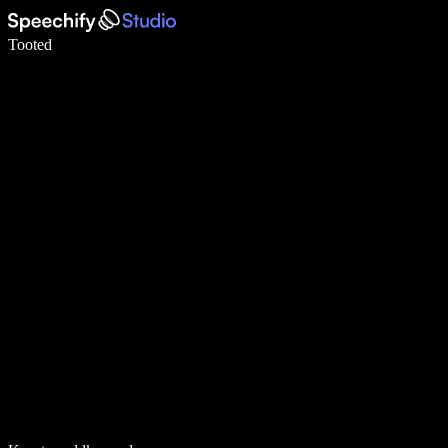
Kirjuta häälega 5× kiiremini
Tooted
Loe lähemalt