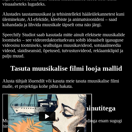
visuaalseteks lugudeks.
Alustades taustamuusikast ja tehisintellekti hääleülekannetest kuni
üleminekute, AI-efektide, kleebiste ja animatsioonideni – saad
kohandada ja lihvida muusikale täpselt oma näo järgi.
Speechify Studiot saab kasutada mitte ainult efektsete muusikalide
loomiseks – see videoredaktoritarkvara sobib ideaalselt igasuguse
videosisu tootmiseks, sealhulgas muusikavideod, sotsiaalmeedia
videod, slaidiseansid, õpetused, tutvustusvideod, reklaamklipid ja
palju muud.
Tasuta muusikalise filmi looja mallid
Alusta tühjalt lõuendilt või kasuta meie tasuta muusikalise filmi
malle, et projektiga kohe pihta hakata.
Loo muusikaline film minutitega
Muusikalise filmi loomine pole Speechify Studioga enam sugugi
hirmutav ülesanne.