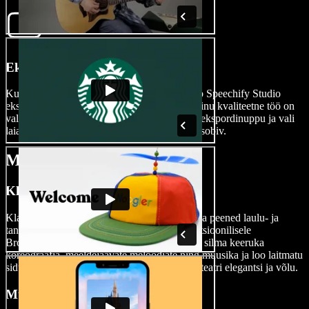
Ekspordi oma film
Kui sinu muusikaline film on valmis, muudab Speechify Studio
eksportimise kiireks ja sujuvaks, tagades, et sinu kvaliteetne töö on
valmis maailmaga jagamiseks. Vajuta lihtsalt ekspordinuppu ja vali
laia videofailivormingute valiku seast endale sobiv.
Muusikaliste filmide tüübid
Klassikalised muusikalid
Klassikalised muusikalid toovad esile ajatud ja peened laulu- ja
tantsunumbrid, mis teevad kummarduse traditsioonilisele
Broadwayle ja teatrile. Need filmid paistavad silma keeruka
koreograafia, meeldejäävate meloodiate ning muusika ja loo laitmatu
sidumisega, tuues esile klassikalise muusikaliteatri elegantsi ja võlu.
Muusikalised animafilmid