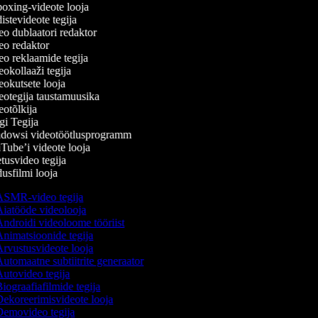
xing-videote looja
stevideote tegija
o dublaatori redaktor
o redaktor
o reklaamide tegija
okollaaži tegija
okutsete looja
otegija taustamuusika
otõlkija
i Tegija
owsi videotöötlusprogramm
ube’i videote looja
usvideo tegija
sfilmi looja
SMR-video tegija
iatööde videolooja
ndroidi videoloome tööriist
nimatsioonide tegija
rvustusvideote looja
utomaatne subtiitrite generaator
utovideo tegija
iograafiafilmide tegija
ekoreerimisvideote looja
emovideo tegija