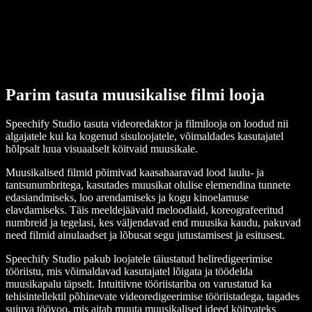
Parim tasuta muusikalise filmi looja
Speechify Studio tasuta videoredaktor ja filmilooja on loodud nii
algajatele kui ka kogenud sisuloojatele, võimaldades kasutajatel
hõlpsalt luua visuaalselt köitvaid muusikale.
Muusikalised filmid põimivad kaasahaaravad lood laulu- ja
tantsunumbritega, kasutades muusikat olulise elemendina tunnete
edasiandmiseks, loo arendamiseks ja kogu kinoelamuse
elavdamiseks. Täis meeldejäävaid meloodiaid, koreografeeritud
numbreid ja tegelasi, kes väljendavad end muusika kaudu, pakuvad
need filmid ainulaadset ja lõbusat segu jutustamisest ja esitusest.
Speechify Studio pakub loojatele täiustatud heliredigeerimise
tööriistu, mis võimaldavad kasutajatel lõigata ja töödelda
muusikapalu täpselt. Intuitiivne tööriistariba on varustatud ka
tehisintellektil põhinevate videoredigeerimise tööriistadega, tagades
sujuva töövoo, mis aitab muuta muusikalised ideed köitvateks