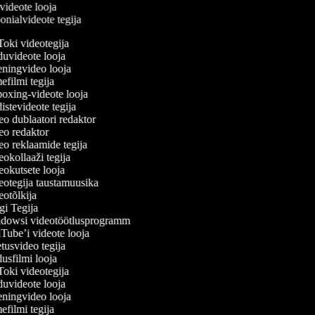
e videote looja
oonialvideote tegija
oki videotegija
uvideote looja
ningvideo looja
filmi tegija
xing-videote looja
stevideote tegija
o dublaatori redaktor
o redaktor
o reklaamide tegija
okollaaži tegija
okutsete looja
otegija taustamuusika
otõlkija
i Tegija
owsi videotöötlusprogramm
ube’i videote looja
usvideo tegija
sfilmi looja
oki videotegija
uvideote looja
ningvideo looja
filmi tegija