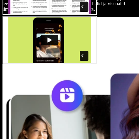
teegile, et sinu loomingut saadaksid ideaalsed helid ja visuaalid –
ilma vesimärkide või autoriõiguste piiranguteta.