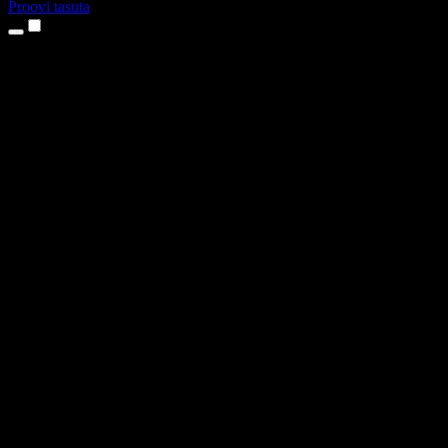
Proovi tasuta
Tooted
Tekst kõneks
iPhone’i ja iPadi rakendused
Androidi rakendus
Chrome’i laiendus
Edge’i laiendus
Veebirakendus
Maci rakendus
Windowsi rakendus
AI häältegeneraator
Pealelugemine
Dublaaž
Hääle kloonimine