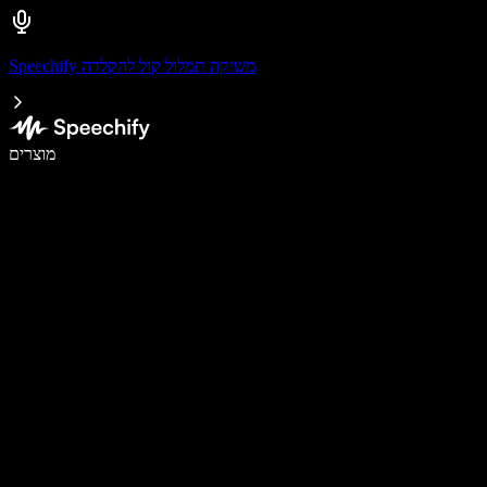
Speechify משיקה תמלול קול להקלדה
לכתוב פי 5 מהר יותר עם הכתבה קולית
מוצרים
למידע נוסף