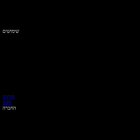
שימושים
הורדה
API
החברה