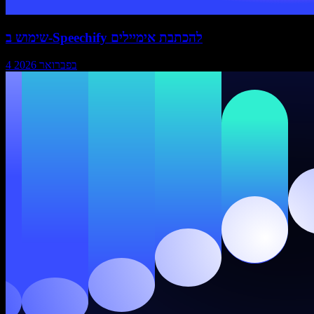
שימוש ב-Speechify להכתבת אימיילים
4 בפברואר 2026