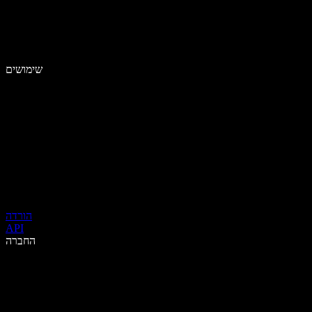
שימושים
הורדה
API
החברה