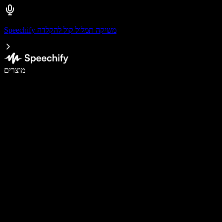
Speechify משיקה תמלול קול להקלדה
לכתוב פי 5 מהר יותר עם הכתבה קולית
מוצרים
למידע נוסף