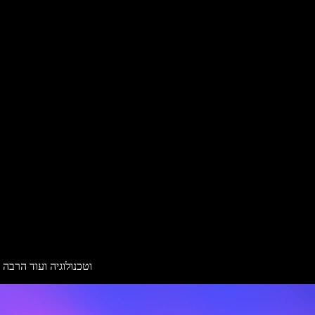
קראו על המוצרים שלנו, חדשות עדכניות מ-Speechify, תובנות על AI וטכנולוגיה 