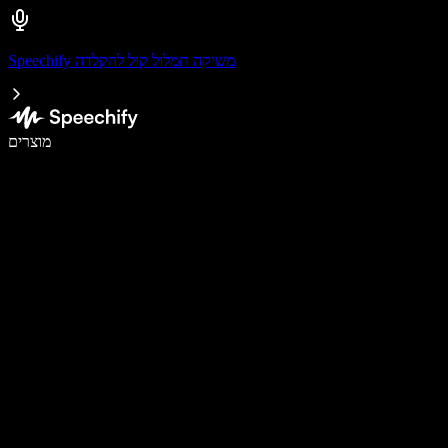
Speechify משיקה תמלול קול להקלדה
לכתוב פי 5 מהר יותר עם הכתבה קולית
מוצרים
למידע נוסף