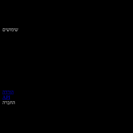
שימושים
הורדה
API
החברה