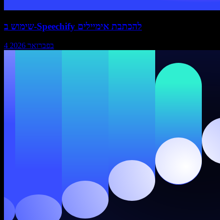
שימוש ב-Speechify להכתבת אימיילים
4 בפברואר 2026