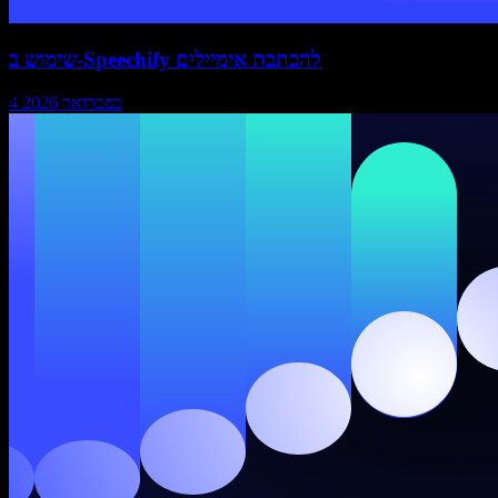
שימוש ב-Speechify להכתבת אימיילים
4 בפברואר 2026