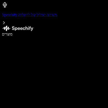
Speechify משיקה תמלול קול להקלדה
לכתוב פי 5 מהר יותר עם הכתבה קולית
מוצרים
למידע נוסף