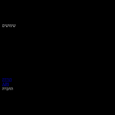
שימושים
הורדה
API
החברה