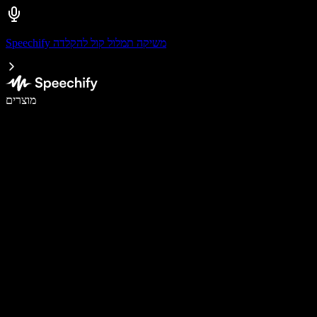
Speechify משיקה תמלול קול להקלדה
לכתוב פי 5 מהר יותר עם הכתבה קולית
מוצרים
למידע נוסף