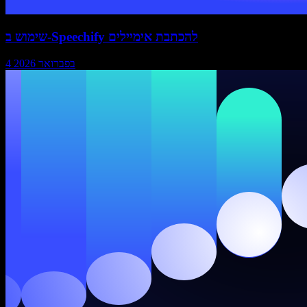
שימוש ב-Speechify להכתבת אימיילים
4 בפברואר 2026