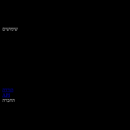
שימושים
הורדה
API
החברה