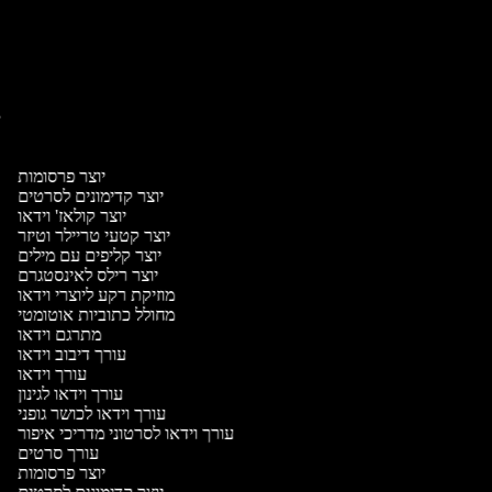
יו
יו
יוצר פרסומות
יוצר קדימונים לסרטים
יוצר קולאז' וידאו
יוצר קטעי טריילר וטיזר
יוצר קליפים עם מילים
יוצר רילס לאינסטגרם
מוזיקת רקע ליוצרי וידאו
מחולל כתוביות אוטומטי
מתרגם וידאו
עורך דיבוב וידאו
עורך וידאו
עורך וידאו לגינון
עורך וידאו לכושר גופני
עורך וידאו לסרטוני מדריכי איפור
עורך סרטים
יוצר פרסומות