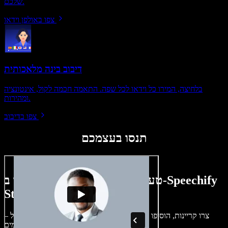
שלכם.
צפו באולפן וידאו
דיבוב בינה מלאכותית
בלחיצה, המירו כל וידאו לכל שפה. התאמה חכמה לקול, אינטונציה
ומהירות.
צפו בדיבוב
תנסו בעצמכם
טעימה קטנה ממה שתוכלו ליצור ב-Speechify
Studio.
צרו קריינות, הוסיפו תמונות ללא זכויות, אודיו, סרטונים ושיבוט קול –
לפרויקטים קוליים־חזותיים מושלמים.