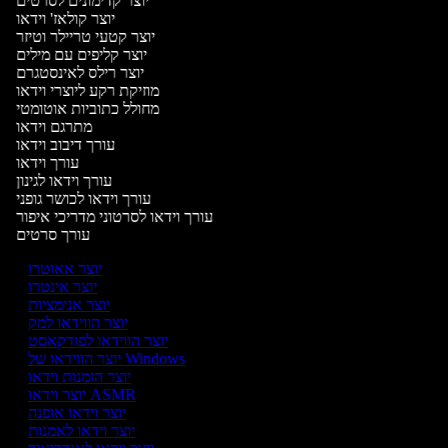
יוצר קדימונים לסרטים
יוצר קולאז' וידאו
יוצר קטעי טריילר וטיזר
יוצר קליפים עם מילים
יוצר רילס לאינסטגרם
מוזיקת רקע ליוצרי וידאו
מחולל כתוביות אוטומטי
מתרגם וידאו
עורך דיבוב וידאו
עורך וידאו
עורך וידאו לגינון
עורך וידאו לכושר גופני
עורך וידאו לסרטוני מדריכי איפור
עורך סרטים
יוצר אאוטרו
יוצר אינטרו
יוצר אנימציות
יוצר הווידאו למק
יוצר הווידאו לפודקאסט
יוצר הווידאו של Windows
יוצר הזמנות וידאו
יוצר וידאו ASMR
יוצר וידאו אופנה
יוצר וידאו לאמנות