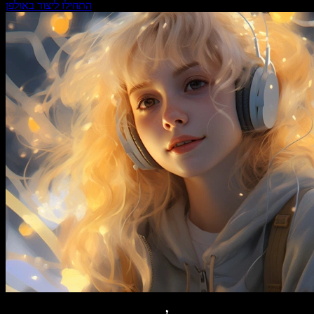
התחילו ליצור באולפן