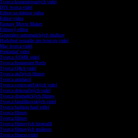
Tvorca komentovaných videí
DIY tvorca videí
Editor na dabing videa
Editor videa
Fantasy Movie Maker
Filmový editor
Generátor automatických titulkov
Hudobné pozadie pre tvorcov videí
Mac tvorca videí
Prekladač videí
Tvorca ASMR videí
Tvorca Instagram Reels
Tvorca Q&A videí
Tvorca akčných filmov
Tvorca animácií
Tvorca cestovateľských videí
Tvorca dekoračných videí
Tvorca dramatických filmov
Tvorca fanúšikovských videí
Tvorca fashion haul videí
Tvorca filmov
Tvorca filmov
Tvorca filmových biografií
Tvorca filmových trailerov
Tvorca fitness videí