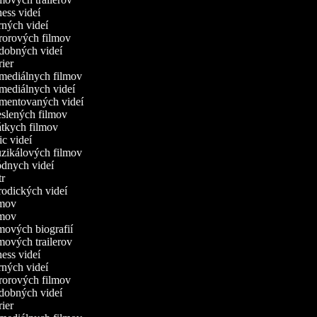
tness videí
erných videí
ororových filmov
udobných videí
trier
omediálnych filmov
omediálnych videí
omentovaných videí
reslených filmov
rátkych filmov
ric videí
uzikálových filmov
ódnych videí
utr
arodických videí
ilmov
ilmov
lmových biografií
lmových trailerov
tness videí
erných videí
ororových filmov
udobných videí
trier