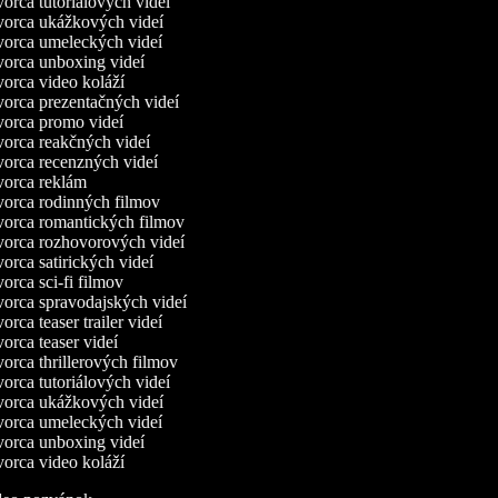
orca tutoriálových videí
orca ukážkových videí
orca umeleckých videí
orca unboxing videí
orca video koláží
orca prezentačných videí
orca promo videí
orca reakčných videí
orca recenzných videí
orca reklám
orca rodinných filmov
orca romantických filmov
orca rozhovorových videí
orca satirických videí
orca sci-fi filmov
orca spravodajských videí
rca teaser trailer videí
orca teaser videí
orca thrillerových filmov
orca tutoriálových videí
orca ukážkových videí
orca umeleckých videí
orca unboxing videí
orca video koláží