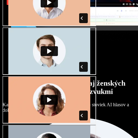
Široký výber mužských aj ženských
hlasov s rôznymi prízvukmi
Každý projekt môže znieť inak. Vyberte si zo stoviek AI hlasov a
dolaďte si ich podľa seba.