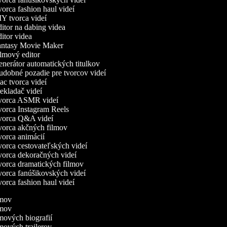
orca fashion haul videí
Y tvorca videí
itor na dabing videa
itor videa
ntasy Movie Maker
lmový editor
nerátor automatických titulkov
dobné pozadie pre tvorcov videí
c tvorca videí
ekladač videí
orca ASMR videí
orca Instagram Reels
orca Q&A videí
orca akčných filmov
orca animácií
orca cestovateľských videí
orca dekoračných videí
orca dramatických filmov
orca fanúšikovských videí
orca fashion haul videí
ilmov
ilmov
lmových biografií
lmových trailerov