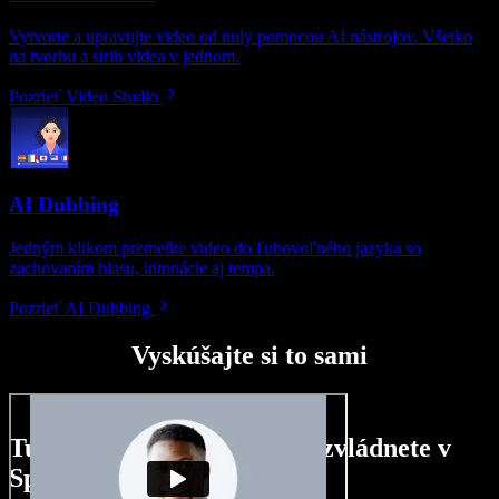
Vytvorte a upravujte video od nuly pomocou AI nástrojov. Všetko
na tvorbu a strih videa v jednom.
Pozrieť Video Studio
AI Dubbing
Jedným klikom premeňte video do ľubovoľného jazyka so
zachovaním hlasu, intonácie aj tempa.
Pozrieť AI Dubbing
Vyskúšajte si to sami
Tu je malá ukážka toho, čo zvládnete v
Speechify Studio.