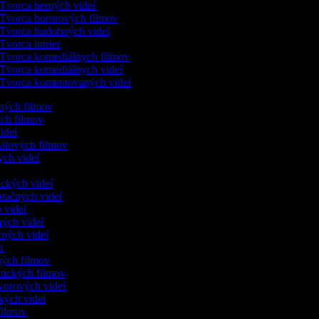
Tvorca herných videí
Tvorca hororových filmov
Tvorca hudobných videí
Tvorca intrier
Tvorca komediálnych filmov
Tvorca komediálnych videí
Tvorca komentovaných videí
ených filmov
ych filmov
videí
kálových filmov
ych videí
ických videí
ntačných videí
o videí
ných videí
zných videí
ám
nných filmov
ntických filmov
ovorových videí
ických videí
 filmov