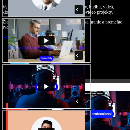
Vytvárajte dabingy, pridajte bezplatné obrázky, hudbu, videá,
klonujte svoj hlas – postavíte pôsobivé audio-video projekty.
Žiadne učenie, všetko v prehliadači – zbavte sa hraníc a premeňte
svoje nápady na realitu.
Spustiť Studio