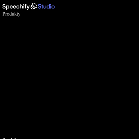
Píšte 5× rýchlejšie pomocou hlasového diktovania
Produkty
Zistiť viac