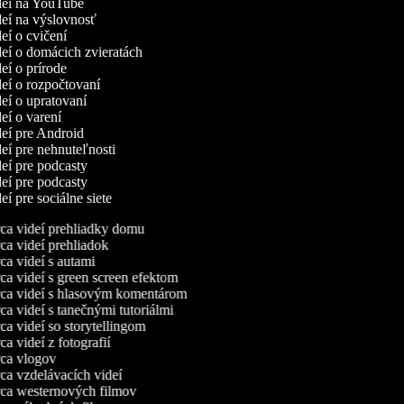
ideí na YouTube
ideí na výslovnosť
deí o cvičení
ideí o domácich zvieratách
deí o prírode
deí o rozpočtovaní
deí o upratovaní
deí o varení
ideí pre Android
deí pre nehnuteľnosti
deí pre podcasty
deí pre podcasty
deí pre sociálne siete
a videí prehliadky domu
a videí prehliadok
a videí s autami
a videí s green screen efektom
a videí s hlasovým komentárom
a videí s tanečnými tutoriálmi
a videí so storytellingom
a videí z fotografií
a vlogov
a vzdelávacích videí
a westernových filmov