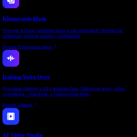
Klonovanie hlasu
Vytvorte AI klon ľudského hlasu v pár sekundách. Netreba nič
inštalovať, funguje priamo v prehliadači.
Pozrieť Klonovanie hlasu
Dabing/Voice Over
Vytvárajte dabingy s AI v reálnom čase. Nahovorte texty, videá,
vysvetlenia – čokoľvek, v ľubovoľnom štýle.
Pozrieť Dabing
AI Video Studio