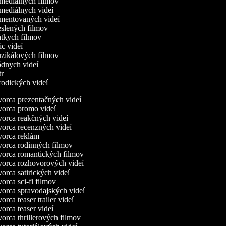
omediálnych filmov
omediálnych videí
omentovaných videí
reslených filmov
rátkych filmov
ric videí
uzikálových filmov
ódnych videí
utr
arodických videí
orca prezentačných videí
orca promo videí
orca reakčných videí
orca recenzných videí
orca reklám
orca rodinných filmov
orca romantických filmov
orca rozhovorových videí
orca satirických videí
orca sci-fi filmov
orca spravodajských videí
rca teaser trailer videí
orca teaser videí
orca thrillerových filmov