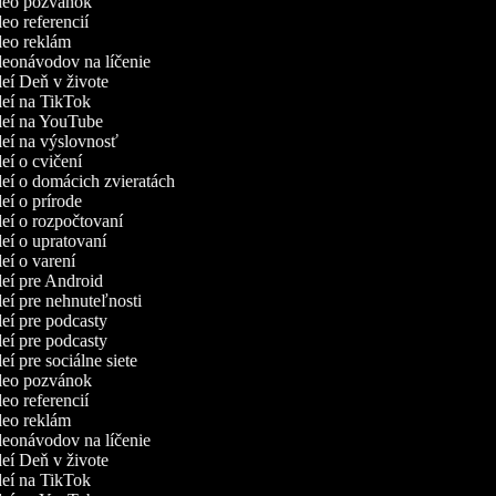
ideo pozvánok
deo referencií
ideo reklám
ideonávodov na líčenie
deí Deň v živote
ideí na TikTok
ideí na YouTube
ideí na výslovnosť
deí o cvičení
ideí o domácich zvieratách
deí o prírode
deí o rozpočtovaní
deí o upratovaní
deí o varení
ideí pre Android
deí pre nehnuteľnosti
deí pre podcasty
deí pre podcasty
deí pre sociálne siete
ideo pozvánok
deo referencií
ideo reklám
ideonávodov na líčenie
deí Deň v živote
ideí na TikTok