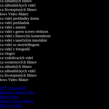
a záhadných filmov
a záhradníckych videí
a životopisných filmov
ows Video Maker
a videí prehliadky domu
a videí prehliadok
a videí s autami
a videí s green screen efektom
a videí s hlasovým komentárom
a videí s tanečnými tutoriálmi
a videí so storytellingom
a videí z fotografií
a vlogov
a vzdelávacích videí
a westernových filmov
a záhadných filmov
a záhradníckych videí
a životopisných filmov
ows Video Maker
DIY tvorca videí
Editor na dabing videa
Editor videa
Fantasy Movie Maker
Filmový editor