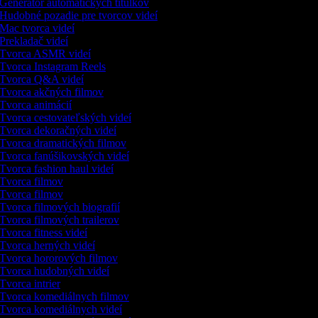
Generátor automatických titulkov
Hudobné pozadie pre tvorcov videí
Mac tvorca videí
Prekladač videí
Tvorca ASMR videí
Tvorca Instagram Reels
Tvorca Q&A videí
Tvorca akčných filmov
Tvorca animácií
Tvorca cestovateľských videí
Tvorca dekoračných videí
Tvorca dramatických filmov
Tvorca fanúšikovských videí
Tvorca fashion haul videí
Tvorca filmov
Tvorca filmov
Tvorca filmových biografií
Tvorca filmových trailerov
Tvorca fitness videí
Tvorca herných videí
Tvorca hororových filmov
Tvorca hudobných videí
Tvorca intrier
Tvorca komediálnych filmov
Tvorca komediálnych videí