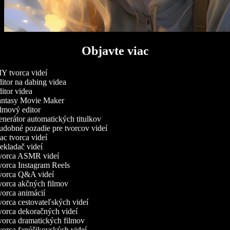
Objavte viac
Y tvorca videí
itor na dabing videa
itor videa
ntasy Movie Maker
lmový editor
nerátor automatických titulkov
dobné pozadie pre tvorcov videí
c tvorca videí
ekladač videí
orca ASMR videí
orca Instagram Reels
orca Q&A videí
orca akčných filmov
orca animácií
orca cestovateľských videí
orca dekoračných videí
orca dramatických filmov
orca fanúšikovských videí