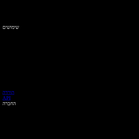
שימושים
הורדה
API
החברה