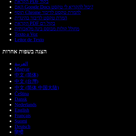
הקראת PDF בקול
האם Google Docs יכול להקריא לי טקסט?
תוסף Chrome להמרת טקסט לדיבור
המרת טקסט לדיבור בהינדית
הקראת PDF בקול רם
מחולל קולות מבוסס בינה מלאכותית
Texto a Voz
Leitor de Texto
הצגה בשפות אחרות
العربية
Magyar
中文 (简体)
中文 (台灣)
中文 (简体 中国大陆)
Čeština
Dansk
Nederlands
English
Français
Suomi
Deutsch
हिन्दी