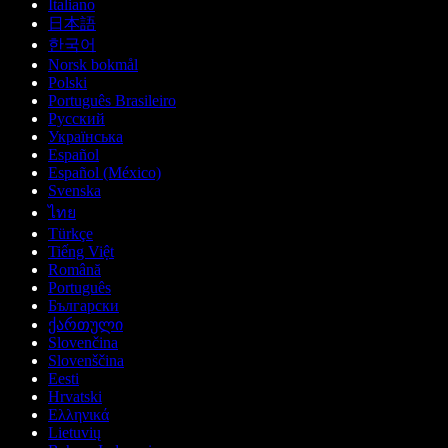
Italiano
日本語
한국어
Norsk bokmål
Polski
Português Brasileiro
Русский
Українська
Español
Español (México)
Svenska
ไทย
Türkçe
Tiếng Việt
Română
Português
Български
ქართული
Slovenčina
Slovenščina
Eesti
Hrvatski
Ελληνικά
Lietuvių