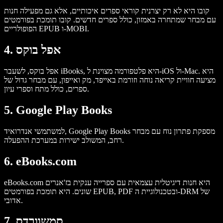
קובו היא לא רק יצרנית קוראי ספרים איכותיים, אלא גם מפעילה חנות
עם מבחר שמתחרה באמזון, כולל ספרים חדשים. קובו תומכת בפורמטים
הפופולריים EPUB ו-MOBI.
4. אפל בוקס
אפל בוקס, לשעבר iBooks, היא פלטפורמה מצוינת ל-iOS ול-Mac. היא
מציעה חוויית קריאה נוחה וזורמת באייפד, מק ואייפון, עם מבחר גדול של
ספרים, כולל מתח וספרי עיון.
5. Google Play Books
למשתמשי אנדרואיד, Google Play Books מספקת פתרון נוח עם מבחר
רחב, המשולב ישירות במערכת ההפעלה.
6. eBooks.com
eBooks.com היא חנות דיגיטלית עצמאית עם ספרייה ענקית בז'אנרים
שונים. היא תומכת בפורמטים EPUB, PDF ובטכנולוגיית ה-DRM של
אדובי.
7. סמשוורדס