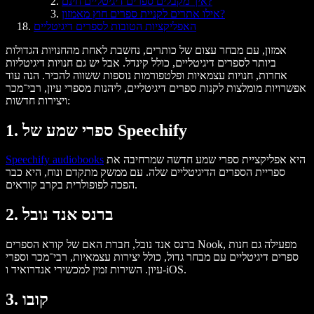
איך מקבלים ספרים דיגיטליים חינם?
אילו אתרים לקניית ספרים חוץ מאמזון?
האפליקציות הטובות לספרים דיגיטליים
אמזון, עם מבחר עצום של כותרים, נחשבת לאחת מהחנויות הגדולות
ביותר לספרים דיגיטליים, כולל קינדל. אבל יש גם חנויות דיגיטליות
אחרות, חנויות עצמאיות ופלטפורמות נוספות ששווה להכיר. הנה עוד
אפשרויות מומלצות לקנות ספרים דיגיטליים, ליהנות מספרי עיון, רבי־מכר
ויצירות חדשות:
1. ספרי שמע של Speechify
היא אפליקציית ספרי שמע חדשה שמרחיבה את
Speechify audiobooks
ספריית הספרים הדיגיטליים שלה. עם ממשק מתקדם ונוח, היא כבר
הפכה לפופולרית בקרב קוראים.
2. ברנס אנד נובל
ברנס אנד נובל, חברת האם של קורא הספרים Nook, מפעילה גם חנות
ספרים דיגיטליים עם מבחר גדול, כולל יצירות עצמאיות, רבי־מכר וספרי
עיון. השירות זמין למכשירי אנדרואיד ו-iOS.
3. קובו