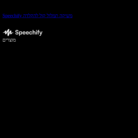
Speechify משיקה תמלול קול להקלדה
לכתוב פי 5 מהר יותר עם הכתבה קולית
מוצרים
למידע נוסף