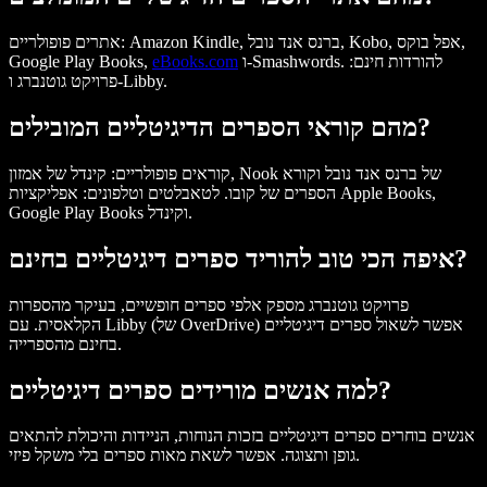
אתרים פופולריים: Amazon Kindle, ברנס אנד נובל, Kobo, אפל בוקס,
ו-Smashwords. להורדות חינם:
eBooks.com
Google Play Books,
פרויקט גוטנברג ו-Libby.
מהם קוראי הספרים הדיגיטליים המובילים?
קוראים פופולריים: קינדל של אמזון, Nook של ברנס אנד נובל וקורא
הספרים של קובו. לטאבלטים וטלפונים: אפליקציות Apple Books,
Google Play Books וקינדל.
איפה הכי טוב להוריד ספרים דיגיטליים בחינם?
פרויקט גוטנברג מספק אלפי ספרים חופשיים, בעיקר מהספרות
הקלאסית. עם Libby (של OverDrive) אפשר לשאול ספרים דיגיטליים
בחינם מהספרייה.
למה אנשים מורידים ספרים דיגיטליים?
אנשים בוחרים ספרים דיגיטליים בזכות הנוחות, הניידות והיכולת להתאים
גופן ותצוגה. אפשר לשאת מאות ספרים בלי משקל פיזי.