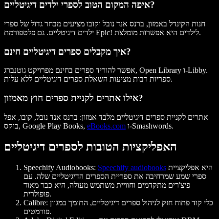
איפה המקום הטוב לספרי ילדים דיגיטליים?
חנות הקינדל באמזון, ברנס אנד נובל וקובו מציעים מבחר גדול של ספרי
ילדים דיגיטליים. גם פלטפורמת Epic! לילדים היא אפשרות מומלצת.
איך מקבלים ספרים דיגיטליים חינם?
אפשר להוריד ספרים בחינם מפרויקט גוטנברג, Open Library ו-Libby.
ספריות רבות מציעות השאלת ספרים דיגיטליים ללא עלות.
אילו אתרים לקניית ספרים חוץ מאמזון?
אתרים לקניית ספרים דיגיטליים מלבד אמזון: ברנס אנד נובל, קובו, אפל
ו-Smashwords.
eBooks.com
בוקס, Google Play Books,
האפליקציות הטובות לספרים דיגיטליים
היא אפליקציית
Speechify audiobooks
Speechify Audiobooks:
ספרי שמע שמרחיבה את ספריית הספרים הדיגיטליים שלה. עם
פיצ'רים מתקדמים וחוויית משתמש מעולה, היא כבר מאוד
פופולרית.
Calibre: כלי קוד פתוח חזק לניהול ספרים דיגיטליים, התומך במגוון
פורמטים.