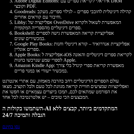
Adobe Digital Editions: אידיאלי לקריאת ספרים עם DRM
וקובצי PDF.
Goodreads: קהילה דיגיטלית לחובבי ספרים – לגילוי ספרים, מעקב
וחיבור עם קוראים אחרים.
Libby: אפליקציה של OverDrive המאפשרת לשאול ולקרוא
ספרים דיגיטליים מהספרייה המקומית.
Bookshelf: אפליקציית קריאה המאפשרת גישה לספרים
במכשירים שונים.
Google Play Books: אפליקציית אנדרואיד – קורא דיגיטלי וחנות
ספרים אונליין.
Apple Books: אפליקציה ל-iOS לקריאת ספרים דיגיטליים והאזנה
לספרי שמע שנרכשו בחנות Apple.
Amazon Kindle App: מאפשרת קריאת ספרי קינדל בלי צורך
במכשיר ייעודי או במנוי פריים.
עולם הספרים הדיגיטליים רחב בהרבה מאמזון, עם אתרי אינטרנט
ואפליקציות שמציעים חוויית קריאה מגוונת לכל טעם ולכל תקציב. מצאו
את הפורמט שמתאים לכם, תמכו ביוצרים עצמאיים או חפשו את
המבצעים הכי טובים – יש אלטרנטיבה לכל אחד.
השתמשו בקולות ה-AI המתקדמים ביותר, קבצים ללא
הגבלה ותמיכה 24/7
נסו בחינם