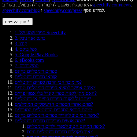
,
speechify.com/news
היא ספקית טקסט לדיבור הגדולה בעולם. בקרו ב-
למידע נוסף.
speechify.com/press
ו-
speechify.com/blog
תוכן העניינים
1. ספרי שמע של Speechify
2. ברנס אנד נובל
3. קובו
4. אפל בוקס
5. Google Play Books
6. eBooks.com
7. סמשוורדס
ספרים דיגיטליים בחינם
קוראי ספרים דיגיטליים
מי מוכר הכי הרבה ספרים דיגיטליים?
איפה אפשר למצוא ספרים דיגיטליים טובים?
האם ניתן לקנות ספרי קינדל בלי אמזון פריים?
יותר זול לקנות ספרים פיזיים או דיגיטליים?
מהם אתרי הספרים הדיגיטליים המומלצים?
מהם קוראי הספרים הדיגיטליים המובילים?
איפה הכי טוב להוריד ספרים דיגיטליים בחינם?
למה אנשים מורידים ספרים דיגיטליים?
איפה המקום הטוב לספרי ילדים דיגיטליים?
איך מקבלים ספרים דיגיטליים חינם?