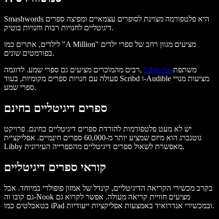
Smashwords היא פלטפורמה מצוינת לסופרים עצמאיים ומפיצה ספרים
דיגיטליים לחנויות רבות וחנויות בוטיק.
לילדים, אתרים כמו "A Million" מציעים מגוון רחב של ספרי ילדים
בפורמטים שונים.
משתפת
Libro.fm
רבים מהמוכרים מציעים גם ספרי שמע. לדוגמה,
פעולה עם חנויות ספרים מקומיות, בעוד Scribd ו-Audible מציעות מנויי
ספרי שמע.
ספרים דיגיטליים בחינם
יש לא מעט פלטפורמות להורדת ספרים דיגיטליים בחינם. פרויקט
גוטנברג הוא מיזם שמציע יותר מ-60,000 ספרים חינמיים. אפליקציית
Libby מאפשרת לשאול ספרים דיגיטליים מהספרייה העירונית.
קוראי ספרים דיגיטליים
בקרב מכשירי הקריאה הדיגיטליים, קינדל של אמזון פופולרי במיוחד. אבל
גם קובו וה-Nook מציעים חוויית קריאה מעולה. אפשר לקרוא גם
בטאבלטים כמו iPad ובמכשירי אנדרואיד באמצעות אפליקציות ייעודיות.