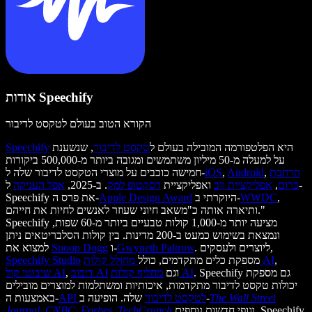
אודות Speechify
הקורא הטוב בעולם לטקסט לדיבור
היא הפלטפורמה המובילה בעולם ל
טקסט לדיבור
, שנשענת
Speechify
על למעלה מ-50 מיליון משתמשים ומגובה ביותר מ-500,000 ביקורות
הרחבת
,
Android
,
iOS
חמישה כוכבים על מוצרי הטקסט לדיבור שלה ל-
כרום
,
אפליקציית ווב
ואפליקציית
דסקטופ למק
. ב-2025,
אפל העניקה
ל-
,
WWDC
היוקרתי ב-
Apple Design Award
Speechify את פרס ה-
ותיארה אותה כ"משאב חיוני שעוזר לאנשים לחיות את חייהם."
Speechify מציעה יותר מ-1,000 קולות טבעיים ביותר מ-60 שפות,
ונמצאת בשימוש כמעט ב-200 מדינות. בין קולות הסלבריטאים ניתן
. ליוצרים ולעסקים,
Gwyneth Paltrow
ו-
Snoop Dogg
למצוא את
,
מחולל קולות AI
מספקת כלים מתקדמים, כולל
Speechify Studio
. Speechify גם מספקת
מחליף קולות AI
וגם
דיבוב AI
,
שיבוטי קול AI
יכולות טקסט לדיבור מתקדמות, איכותיות ומשתלמות למוצרים מובילים
The Wall Street
שלה. הופיעה ב-
API לטקסט לדיבור
באמצעות ה-
וגופי חדשות נוספים, Speechify
TechCrunch
,
Forbes
,
CNBC
,
Journal