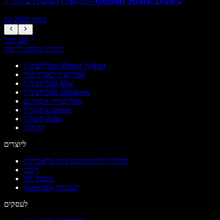
החלופות הטובות ביותר ל-Gemini Spark ב-2026
22 במאי 2026
הצג הכל
המרת טקסט לדיבור
אפליקציה ל-iPhone ול-iPad
אפליקציה לאנדרואיד
אפליקציה ל-Mac
אפליקציה ל-Windows
אפליקציית אינטרנט
תוסף ל-Chrome
תוסף ל-Edge
הורדות
ליוצרים
מחולל קולות מבוסס בינה מלאכותית
דיבוב
שכפול קול
Speechify לעבודה
לעסקים