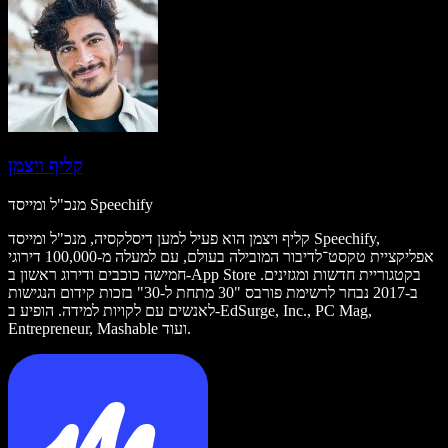
קליף ויצמן
מנכ"ל ומייסד Speechify
קליף ויצמן הוא פעיל למען דיסלקסיה, מנכ"ל ומייסד Speechify,
אפליקציית טקסט־לדיבור המובילה בעולם, עם למעלה מ-100,000 דירוגי
חמישה כוכבים ודירוג ראשון ב-App Store בקטגוריית חדשות ומגזינים.
ב-2017 נבחר לרשימת פורבס "30 מתחת ל-30" בזכות קידום הנגישות
לאנשים עם לקויות למידה. הופיע ב-EdSurge, Inc., PC Mag,
Entrepreneur, Mashable ועוד.