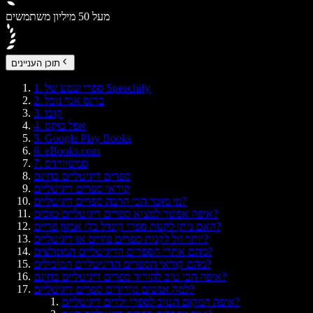
מעל 50 מיליון משתמשים
תוכן העניינים
1. ספרי שמע של Speechify
2. ברנס אנד נובל
3. קובו
4. אפל בוקס
5. Google Play Books
6. eBooks.com
7. סמשוורדס
ספרים דיגיטליים בחינם
קוראי ספרים דיגיטליים
מי מוכר הכי הרבה ספרים דיגיטליים?
איפה אפשר למצוא ספרים דיגיטליים טובים?
האם ניתן לקנות ספרי קינדל בלי אמזון פריים?
יותר זול לקנות ספרים פיזיים או דיגיטליים?
מהם אתרי הספרים הדיגיטליים המומלצים?
מהם קוראי הספרים הדיגיטליים המובילים?
איפה הכי טוב להוריד ספרים דיגיטליים בחינם?
למה אנשים מורידים ספרים דיגיטליים?
איפה המקום הטוב לספרי ילדים דיגיטליים?