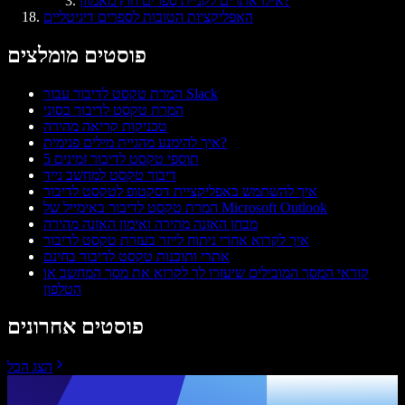
אילו אתרים לקניית ספרים חוץ מאמזון?
האפליקציות הטובות לספרים דיגיטליים
פוסטים מומלצים
המרת טקסט לדיבור עבור Slack
המרת טקסט לדיבור בסוני
טכניקות קריאה מהירה
איך להימנע מהגיית מילים פנימית?
5 תוספי טקסט לדיבור זמינים
דיבור טקסט למחשב נייד
איך להשתמש באפליקציית דסקטופ לטקסט לדיבור
המרת טקסט לדיבור באימייל של Microsoft Outlook
מבחן האזנה מהירה ואימון האזנה מהירה
איך לקרוא אחרי ניתוח לייזר בעזרת טקסט לדיבור
אתרי ותוכנות טקסט לדיבור בחינם
קוראי המסך המובילים שיעזרו לך לקרוא את מסך המחשב או
הטלפון
פוסטים אחרונים
הצג הכל