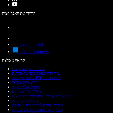
הורידו את האפליקציה
להורדה ל-macOS
להורדה ל-Windows
קריאה מומלצת
הכתבה והקלדה קולית
עוזר קולי מבוסס בינה מלאכותית
המרת טקסט ל-PDF באנדרואיד
קורא טקסט בקול
מחולל קולות נשיים
מחולל קולות גבריים
אפליקציות הקריאה המובילות לדיסלקציה
מחולל קול רובוטי
המרת טקסט לדיבור בסגנון אנימה
מחליף קול מבוסס בינה מלאכותית