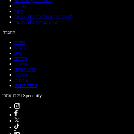
Speechify למפתחים
צוותים
חינוך
תיעוד API להמרת טקסט לדיבור
תיעוד API של סוכני קול
החברה
אודות
צרו קשר
בלוג
קריירה
שותפים
מרכז העזרה
סטטוס
עיתונות
ערכת המותג
עקבו אחרי Speechify