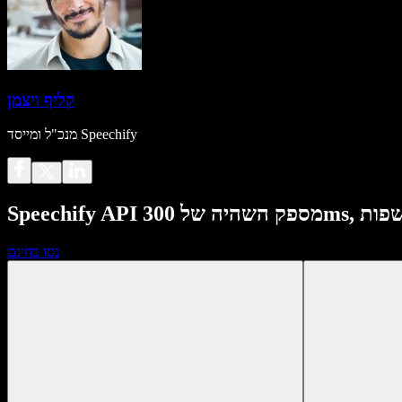
קליף ויצמן
מנכ"ל ומייסד Speechify
נסו בחינם