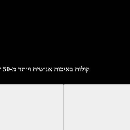
Speechify API מספק השהיה של 300ms, קולות באיכות אנושית ויותר מ-50 שפות