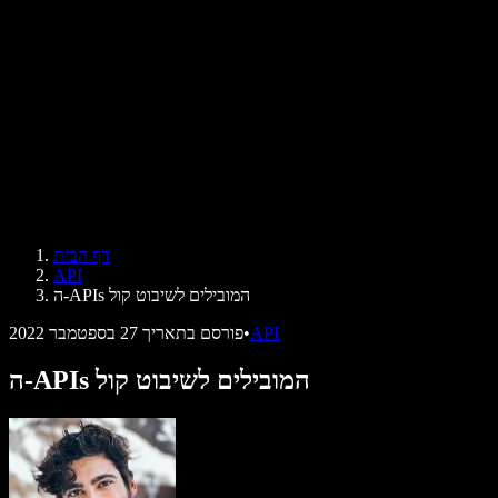
ביקורות
אפליקציות להקראת טקסט
בתקשורת
הקרא לי
קורא טקסט בקול
לארגונים
Speechify לארגונים ולחינוך
Speechify לנגישות במקום העבודה
Speechify ל-DSA
סוכני הקול של SIMBA
דף הבית
Speechify למפתחים
API
ה-APIs המובילים לשיבוט קול
API
•
פורסם בתאריך
27 בספטמבר 2022
ה-APIs המובילים לשיבוט קול