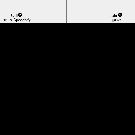
Cliff
John
שחקן
מייסד Speechify