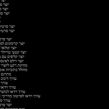
יוצר 
יוצר סר
יוצר סר
יוצר סרט
יו
יו
יוצר סרטים 
יוצר סרטים 
יוצר פר
יוצר קדימונים ל
יוצר קולאז'
יוצר קטעי טריילר 
יוצר קליפים עם 
יוצר רילס לאינ
מוזיקת רקע ליוצרי 
מחולל כתוביות או
מתרגם 
עורך דיבוב 
עורך 
עורך וידאו 
עורך וידאו לכושר 
עורך וידאו לסרטוני מדריכי 
עורך ס
יוצר פר