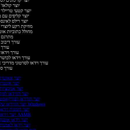
יוצר קדימונים ל
יוצר קולאז'
יוצר קטעי טריילר 
יוצר קליפים עם 
יוצר רילס לאינ
מוזיקת רקע ליוצרי 
מחולל כתוביות או
מתרגם 
עורך דיבוב 
עורך 
עורך וידאו 
עורך וידאו לכושר 
עורך וידאו לסרטוני מדריכי 
עורך ס
יוצר אאוטרו
יוצר אינטרו
יוצר אנימציות
יוצר הווידאו למק
יוצר הווידאו לפודקאסט
יוצר הווידאו של Windows
יוצר הזמנות וידאו
יוצר וידאו ASMR
יוצר וידאו אופנה
יוצר וידאו לאמנות