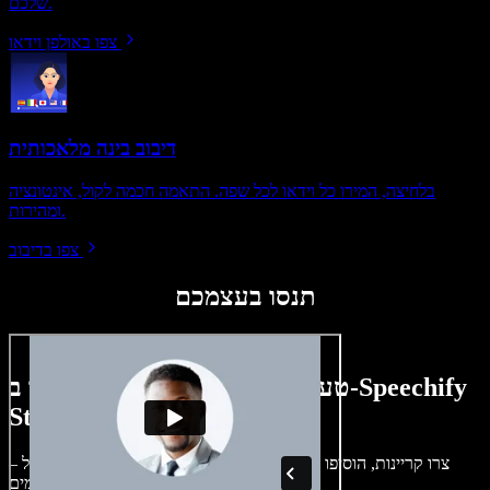
שלכם.
צפו באולפן וידאו
דיבוב בינה מלאכותית
בלחיצה, המירו כל וידאו לכל שפה. התאמה חכמה לקול, אינטונציה
ומהירות.
צפו בדיבוב
תנסו בעצמכם
טעימה קטנה ממה שתוכלו ליצור ב-Speechify
Studio.
צרו קריינות, הוסיפו תמונות ללא זכויות, אודיו, סרטונים ושיבוט קול –
לפרויקטים קוליים־חזותיים מושלמים.