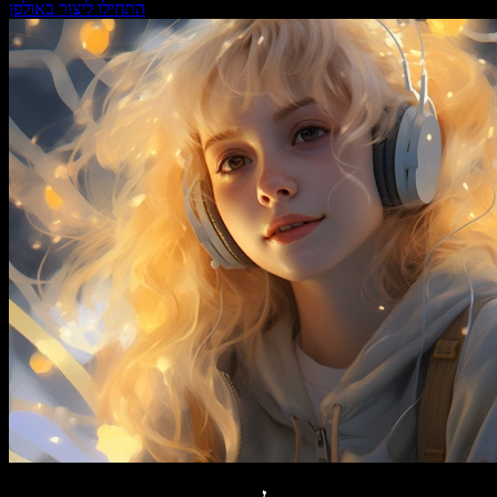
התחילו ליצור באולפן