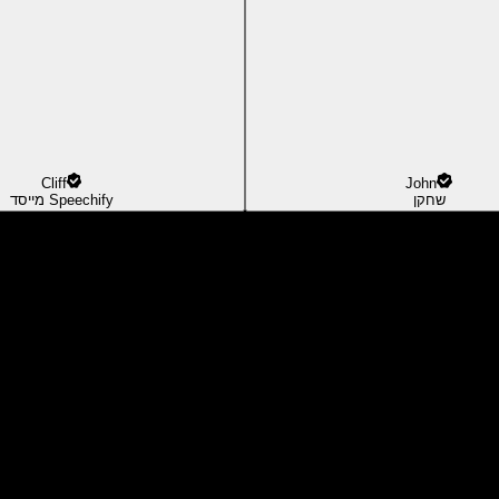
Cliff
John
שחקן
מייסד Speechify