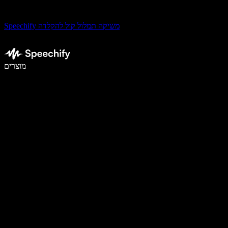
Speechify משיקה תמלול קול להקלדה
לכתוב פי 5 מהר יותר עם הכתבה קולית
מוצרים
למידע נוסף