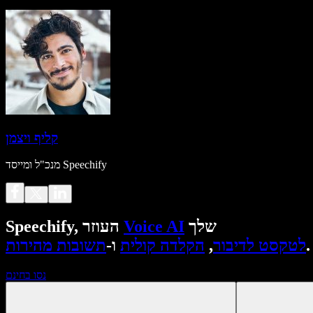
קליף ויצמן
מנכ"ל ומייסד Speechify
שלך
Voice AI
Speechify, העוזר
.
לטקסט לדיבור
,
הקלדה קולית
ו-
תשובות מהירות
נסו בחינם