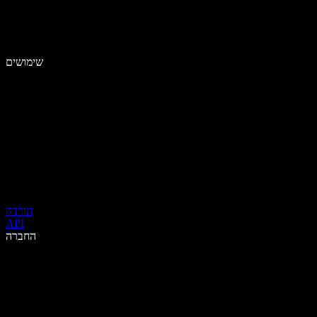
שימושים
הורדה
API
החברה