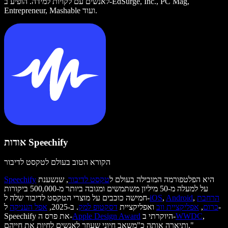
לאנשים עם לקויות למידה. הופיע ב-EdSurge, Inc., PC Mag,
Entrepreneur, Mashable ועוד.
אודות Speechify
הקורא הטוב בעולם לטקסט לדיבור
היא הפלטפורמה המובילה בעולם ל
טקסט לדיבור
, שנשענת
Speechify
על למעלה מ-50 מיליון משתמשים ומגובה ביותר מ-500,000 ביקורות
הרחבת
,
Android
,
iOS
חמישה כוכבים על מוצרי הטקסט לדיבור שלה ל-
כרום
,
אפליקציית ווב
ואפליקציית
דסקטופ למק
. ב-2025,
אפל העניקה
ל-
,
WWDC
היוקרתי ב-
Apple Design Award
Speechify את פרס ה-
ותיארה אותה כ"משאב חיוני שעוזר לאנשים לחיות את חייהם."