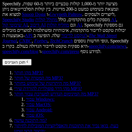
Speechify מציעה יותר מ-1,000 קולות טבעיים ביותר מ-60 שפות,
ונמצאת בשימוש כמעט ב-200 מדינות. בין קולות הסלבריטאים ניתן
. ליוצרים ולעסקים,
Gwyneth Paltrow
ו-
Snoop Dogg
למצוא את
,
מחולל קולות AI
מספקת כלים מתקדמים, כולל
Speechify Studio
. Speechify גם מספקת
מחליף קולות AI
וגם
דיבוב AI
,
שיבוטי קול AI
יכולות טקסט לדיבור מתקדמות, איכותיות ומשתלמות למוצרים מובילים
The Wall Street
שלה. הופיעה ב-
API לטקסט לדיבור
באמצעות ה-
וגופי חדשות נוספים, Speechify
TechCrunch
,
Forbes
,
CNBC
,
Journal
,
speechify.com/news
היא ספקית טקסט לדיבור הגדולה בעולם. בקרו ב-
למידע נוסף.
speechify.com/press
ו-
speechify.com/blog
תוכן העניינים
מהו חותך MP3?
מה המטרה של חותך MP3?
מה היתרונות של שימוש בחותך MP3?
מהי דרך פופולרית להורדת שירי MP3?
מה המינימום הנדרש למערכת עבור חותך MP3?
עבור Windows:
עבור MacOS:
עבור Android:
עבור iOS:
מה התוכנה עושה?
כעת, בואו נכיר את התוכנות והאפליקציות המובילות לחיתוך
וקיצור קבצי שמע: