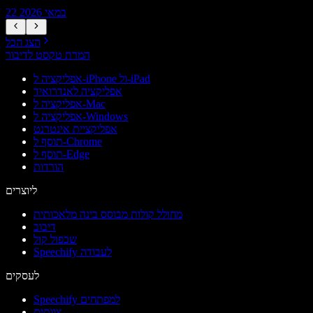
22 במאי 2026
הצג הכל
המרת טקסט לדיבור
אפליקציה ל-iPhone ול-iPad
אפליקציה לאנדרואיד
אפליקציה ל-Mac
אפליקציה ל-Windows
אפליקציית אינטרנט
תוסף ל-Chrome
תוסף ל-Edge
הורדות
ליוצרים
מחולל קולות מבוסס בינה מלאכותית
דיבוב
שכפול קול
Speechify לעבודה
לעסקים
Speechify למפתחים
צוותים