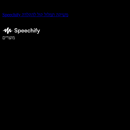
Speechify משיקה תמלול קול להקלדה
לכתוב פי 5 מהר יותר עם הכתבה קולית
מוצרים
למידע נוסף