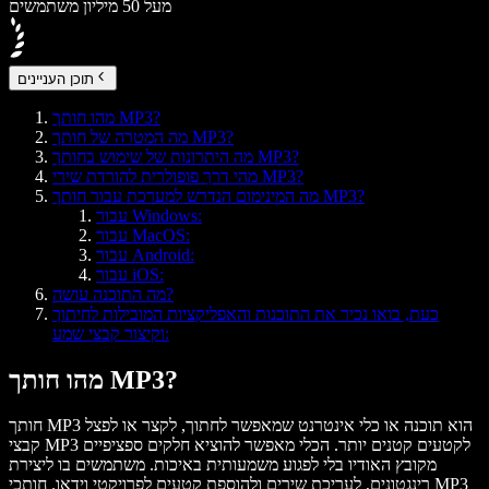
מעל 50 מיליון משתמשים
תוכן העניינים
מהו חותך MP3?
מה המטרה של חותך MP3?
מה היתרונות של שימוש בחותך MP3?
מהי דרך פופולרית להורדת שירי MP3?
מה המינימום הנדרש למערכת עבור חותך MP3?
עבור Windows:
עבור MacOS:
עבור Android:
עבור iOS:
מה התוכנה עושה?
כעת, בואו נכיר את התוכנות והאפליקציות המובילות לחיתוך
וקיצור קבצי שמע:
מהו חותך MP3?
חותך MP3 הוא תוכנה או כלי אינטרנט שמאפשר לחתוך, לקצר או לפצל
קבצי MP3 לקטעים קטנים יותר. הכלי מאפשר להוציא חלקים ספציפיים
מקובץ האודיו בלי לפגוע משמעותית באיכות. משתמשים בו ליצירת
רינגטונים, לעריכת שירים ולהוספת קטעים לפרויקטי וידאו. חותכי MP3