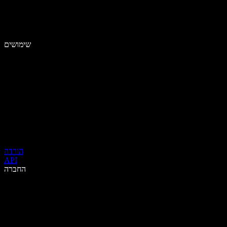
שימושים
הורדה
API
החברה