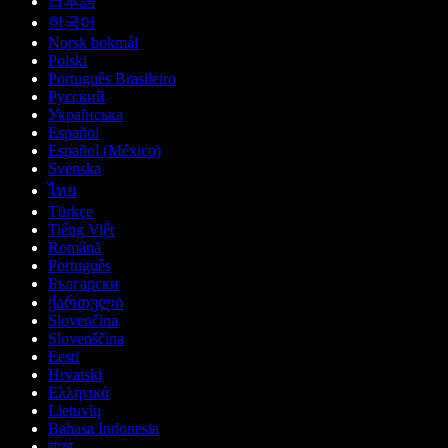
日本語
한국어
Norsk bokmål
Polski
Português Brasileiro
Русский
Українська
Español
Español (México)
Svenska
ไทย
Türkçe
Tiếng Việt
Română
Português
Български
ქართული
Slovenčina
Slovenščina
Eesti
Hrvatski
Ελληνικά
Lietuvių
Bahasa Indonesia
বাংলা