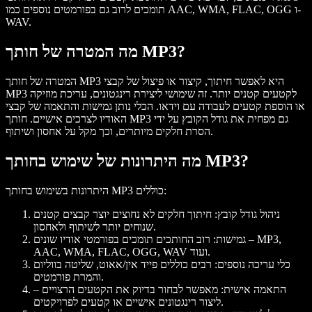
תומכים לרוב גם בפורמטים נוספים כמו AAC, WMA, FLAC, OGG ו-
WAV.
מה המטרה של חותך MP3?
המטרה של חותך MP3 היא לאפשר חיתוך, קיצור או פיצול של קבצי
MP3 לקטעים קטנים יותר. זה שימושי ליצירת רינגטונים, עריכת מוזיקה
או הוספת קטעים לעבודה עם וידאו. הכלי נותן גמישות והתאמה של קבצי
האודיו לצרכים אישיים. חותך MP3 גם מפחית את גודל הקובץ על ידי
הסרת חלקים מיותרים, וכך מקל על אחסון ושיתוף.
מה היתרונות של שימוש בחותך MP3?
היתרונות בשימוש בחותך MP3 כוללים:
ניהול גודל קובץ
: חיתוך חלקים לא נחוצים יוצר קבצים קטנים
שנוחים יותר לשיתוף ולאחסון.
גמישות
: רוב החותכים תומכים בפורמטי אודיו שונים – MP3,
AAC, WMA, FLAC, OGG, WAV ועוד.
כלי עריכה נוספים
: רבים כוללים פייד אין/אאוט, שליטה בווליום
והמרת פורמטים.
התאמה אישית
: מאפשר לבחור בדיוק את הקטעים הרצויים –
ליצור רינגטונים אישיים או קטעים לפרויקטים.