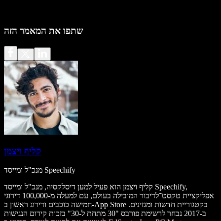
שתפו את המאמר הזה
קליף ויצמן
מנכ"ל ומייסד Speechify
קליף ויצמן הוא פעיל למען דיסלקסיה, מנכ"ל ומייסד Speechify,
אפליקציית טקסט־לדיבור המובילה בעולם, עם למעלה מ-100,000 דירוגי
חמישה כוכבים ודירוג ראשון ב-App Store בקטגוריית חדשות ומגזינים.
ב-2017 נבחר לרשימת פורבס "30 מתחת ל-30" בזכות קידום הנגישות