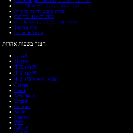
האם Google Docs יכול להקריא לי טקסט?
תוסף Chrome להמרת טקסט לדיבור
המרת טקסט לדיבור בהינדית
הקראת PDF בקול רם
מחולל קולות מבוסס בינה מלאכותית
Texto a Voz
Leitor de Texto
הצגה בשפות אחרות
العربية
Magyar
中文 (简体)
中文 (台灣)
中文 (简体 中国大陆)
Čeština
Dansk
Nederlands
English
Français
Suomi
Deutsch
हिन्दी
Italiano