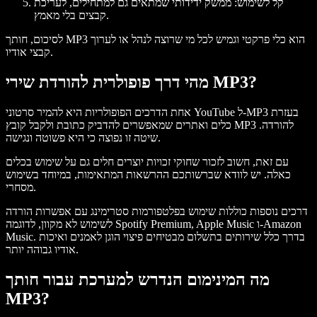
קל לשימוש
: ממשק ידידותי שמתאים גם למתחילים, לעריכת
קבצים בלי מאמץ.
לסיכום, חותך MP3 הוא כלי פרקטי וגמיש לכל מי שרוצה לנהל או לערוך
קבצי אודיו.
מהי דרך פופולרית להורדת שירי MP3?
אחת הדרכים הפופולריות היא להמיר סרטוני YouTube ל-MP3 בעזרת
כלים ואתרים שמאפשרים להדביק כתובת ולקבל קובץ MP3 להורדה.
שיטה זו נפוצה כי היא פשוטה ונגישה.
עם זאת, חשוב לזכור שחוקי זכויות יוצרים חלים גם על שימוש בכלים
כאלה. יש לוודא שברשותכם ההרשאות המתאימות, במיוחד בשימוש
מסחרי.
דרכים נוספות כוללות שימוש בפלטפורמות סטרימינג עם אפשרות הורדה
לשימוש לא מקוון, לדוגמה Spotify Premium, Apple Music ו-Amazon
Music. בדרך כלל שירותים בתשלום מבטיחים פיצוי הוגן לאמנים ואיכות
אודיו גבוהה יותר.
מה המינימום הנדרש למערכת עבור חותך
MP3?