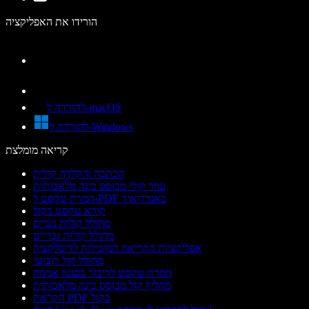
הורידו את האפליקציה
להורדה ל-macOS
להורדה ל-Windows
קריאה מומלצת
הכתבה והקלדה קולית
עוזר קולי מבוסס בינה מלאכותית
המרת טקסט ל-PDF באנדרואיד
קורא טקסט בקול
מחולל קולות נשיים
מחולל קולות גבריים
אפליקציות הקריאה המובילות לדיסלקציה
מחולל קול רובוטי
המרת טקסט לדיבור בסגנון אנימה
מחליף קול מבוסס בינה מלאכותית
הקראת PDF בקול