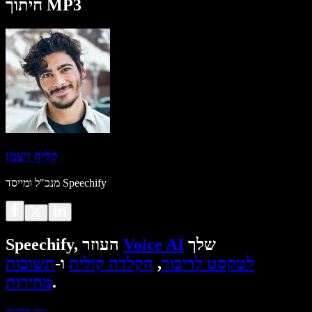
חיתוך MP3
קליף ויצמן
מנכ"ל ומייסד Speechify
שלך
Voice AI
Speechify, העוזר
לטקסט לדיבור
,
הקלדה קולית
ו-
תשובות
.
מהירות
נסו בחינם