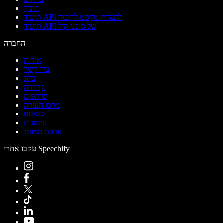
חינוך
תיעוד API להמרת טקסט לדיבור
תיעוד API של סוכני קול
החברה
אודות
צרו קשר
בלוג
קריירה
שותפים
מרכז העזרה
סטטוס
עיתונות
ערכת המותג
עקבו אחרי Speechify