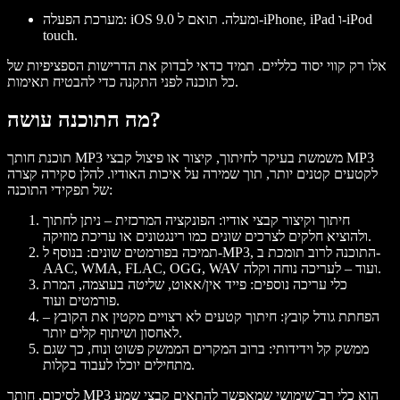
מערכת הפעלה: iOS 9.0 ומעלה. תואם ל-iPhone, iPad ו-iPod
touch.
אלו רק קווי יסוד כלליים. תמיד כדאי לבדוק את הדרישות הספציפיות של
כל תוכנה לפני התקנה כדי להבטיח תאימות.
מה התוכנה עושה?
תוכנת חותך MP3 משמשת בעיקר לחיתוך, קיצור או פיצול קבצי MP3
לקטעים קטנים יותר, תוך שמירה על איכות האודיו. להלן סקירה קצרה
של תפקידי התוכנה:
חיתוך וקיצור קבצי אודיו
: הפונקציה המרכזית – ניתן לחתוך
ולהוציא חלקים לצרכים שונים כמו רינגטונים או עריכת מוזיקה.
תמיכה בפורמטים שונים
: בנוסף ל-MP3, התוכנה לרוב תומכת ב-
AAC, WMA, FLAC, OGG, WAV ועוד – לעריכה נוחה וקלה.
כלי עריכה נוספים
: פייד אין/אאוט, שליטה בעוצמה, המרת
פורמטים ועוד.
הפחתת גודל קובץ
: חיתוך קטעים לא רצויים מקטין את הקובץ –
לאחסון ושיתוף קלים יותר.
ממשק קל וידידותי
: ברוב המקרים הממשק פשוט ונוח, כך שגם
מתחילים יוכלו לעבוד בקלות.
לסיכום, חותך MP3 הוא כלי רב־שימושי שמאפשר להתאים קבצי שמע