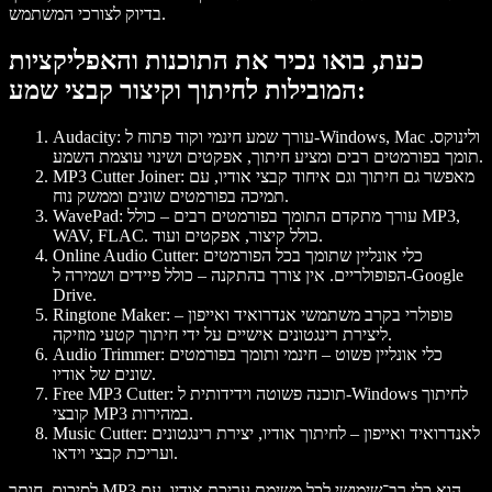
בדיוק לצורכי המשתמש.
כעת, בואו נכיר את התוכנות והאפליקציות
המובילות לחיתוך וקיצור קבצי שמע:
: עורך שמע חינמי וקוד פתוח ל-Windows, Mac ולינוקס.
Audacity
תומך בפורמטים רבים ומציע חיתוך, אפקטים ושינוי עוצמת השמע.
: מאפשר גם חיתוך וגם איחוד קבצי אודיו, עם
MP3 Cutter Joiner
תמיכה בפורמטים שונים וממשק נוח.
: עורך מתקדם התומך בפורמטים רבים – כולל MP3,
WavePad
WAV, FLAC. כולל קיצור, אפקטים ועוד.
: כלי אונליין שתומך בכל הפורמטים
Online Audio Cutter
הפופולריים. אין צורך בהתקנה – כולל פיידים ושמירה ל-Google
Drive.
: פופולרי בקרב משתמשי אנדרואיד ואייפון –
Ringtone Maker
ליצירת רינגטונים אישיים על ידי חיתוך קטעי מוזיקה.
: כלי אונליין פשוט – חינמי ותומך בפורמטים
Audio Trimmer
שונים של אודיו.
: תוכנה פשוטה וידידותית ל-Windows לחיתוך
Free MP3 Cutter
קובצי MP3 במהירות.
: לאנדרואיד ואייפון – לחיתוך אודיו, יצירת רינגטונים
Music Cutter
ועריכת קבצי וידאו.
לסיכום, חותך MP3 הוא כלי רב־שימושי לכל משימת עריכת אודיו. עם