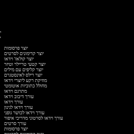
יו
יו
יוצר פרסומות
יוצר קדימונים לסרטים
יוצר קולאז' וידאו
יוצר קטעי טריילר וטיזר
יוצר קליפים עם מילים
יוצר רילס לאינסטגרם
מוזיקת רקע ליוצרי וידאו
מחולל כתוביות אוטומטי
מתרגם וידאו
עורך דיבוב וידאו
עורך וידאו
עורך וידאו לגינון
עורך וידאו לכושר גופני
עורך וידאו לסרטוני מדריכי איפור
עורך סרטים
יוצר פרסומות