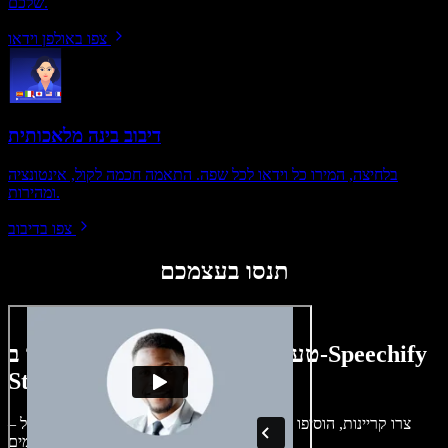
שלכם.
צפו באולפן וידאו
דיבוב בינה מלאכותית
בלחיצה, המירו כל וידאו לכל שפה. התאמה חכמה לקול, אינטונציה
ומהירות.
צפו בדיבוב
תנסו בעצמכם
טעימה קטנה ממה שתוכלו ליצור ב-Speechify
Studio.
צרו קריינות, הוסיפו תמונות ללא זכויות, אודיו, סרטונים ושיבוט קול –
לפרויקטים קוליים־חזותיים מושלמים.