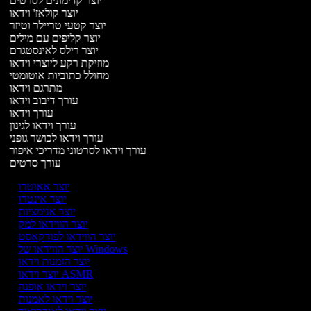
יוצר קדימונים לסרטים
יוצר קולאז' וידאו
יוצר קטעי טריילר וטיזר
יוצר קליפים עם מילים
יוצר רילס לאינסטגרם
מוזיקת רקע ליוצרי וידאו
מחולל כתוביות אוטומטי
מתרגם וידאו
עורך דיבוב וידאו
עורך וידאו
עורך וידאו לגינון
עורך וידאו לכושר גופני
עורך וידאו לסרטוני מדריכי איפור
עורך סרטים
יוצר אאוטרו
יוצר אינטרו
יוצר אנימציות
יוצר הווידאו למק
יוצר הווידאו לפודקאסט
יוצר הווידאו של Windows
יוצר הזמנות וידאו
יוצר וידאו ASMR
יוצר וידאו אופנה
יוצר וידאו לאמנות