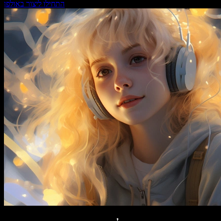
התחילו ליצור באולפן