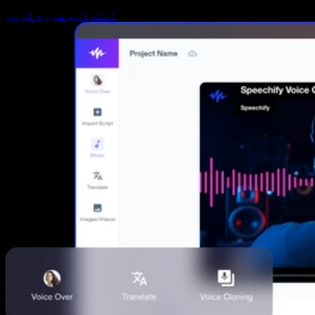
اسٹوڈیو شروع کریں