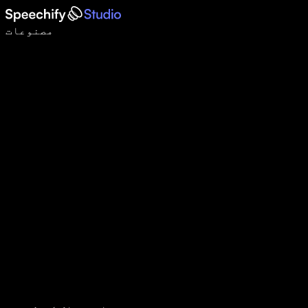
وائس ٹائپنگ کے ساتھ 5 گنا تیزی سے لکھیں
مصنوعات
مزید جانیں