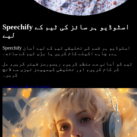
Speechify اسٹوڈیو ہر سائز کی ٹیم کے
لیے
Speechify اسٹوڈیو ہر قسم کی تخلیقی ٹیم کے لیے آسان
ہے، چاہے اکیلے کام کریں یا بڑی ٹیم کے ساتھ۔
ٹیم کو آسانی سے منظم کریں، ریسورسز شیئر کریں، مل
کر کام کریں، اور تخلیقی کیمپینز تیزی سے لانچ
کریں۔
اسٹوڈیو شروع کریں