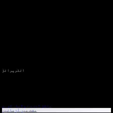
انٹرپرائز
سیلز ٹیم سے رابطہ کریں
مفت میں آزمائیں