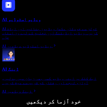
AI ویڈیو اسٹوڈیو
AI ٹولز سے خودکار مکمل ویڈیوز بنائیں اور ایڈٹ
کریں۔ ویڈیو ایڈیٹنگ اور تخلیق کے لیے ون اسٹاپ
حل۔
AI ویڈیو اسٹوڈیو دیکھیں
AI ڈبنگ
ایک کلک پر اپنی ویڈیو کسی بھی زبان میں بدلیں،
آواز، لہجے اور رفتار کو قریب سے میچ کریں۔
AI ڈبنگ دیکھیں
خود آزما کر دیکھیں