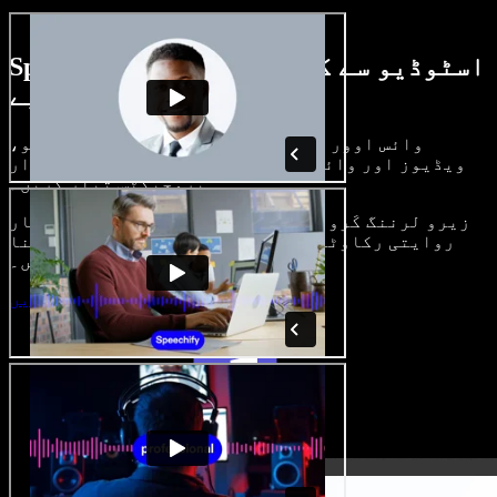
Speechify اسٹوڈیو سے کیا کچھ کر سکتے
ہیں، دیکھیے
وائس اوور بنائیں، رائلٹی فری امیجز، آڈیو،
ویڈیوز اور وائس کلون شامل کر کے بھرپور، شاندار
پروجیکٹس تیار کریں۔
زیرو لرننگ کَرو اور سب کچھ براؤزر میں، تخلیق کار
روایتی رکاوٹیں توڑ کر اپنے خیالات کو حقیقت بنا
سکتے ہیں۔
اسٹوڈیو شروع کریں