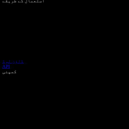
استعمال کے طریقے
ڈاؤن لوڈ
API
کمپنی