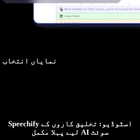
نمایاں انتخاب
Speechify اسٹوڈیو: تخلیق کاروں کے
لیے پہلا مکمل AI سوئٹ