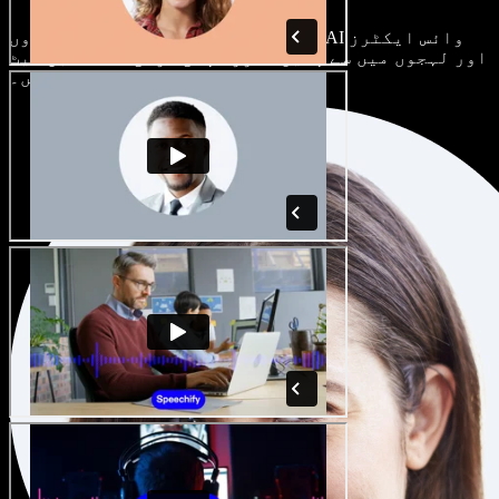
ہر پروجیکٹ الگ ہوتا ہے۔ سینکڑوں AI وائس ایکٹرز
اور لہجوں میں سے چنیں، اور اپنی مرضی کے مطابق سیٹ
کریں۔