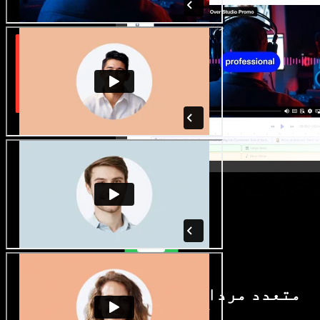
متعدد مردانہ و زنانہ آوازیں اور
لہجے دستیاب