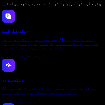
چاہے آپ اکیلے ہوں یا ٹیم کے ساتھ، سب کچھ بس آسان۔
وائس کلوننگ
چند سیکنڈ میں اعلیٰ معیار کی AI انسانی آوازیں
کلون کریں۔ کچھ انسٹال کرنے کی ضرورت نہیں، براہِ
راست براؤزر میں استعمال کریں۔
وائس کلوننگ دیکھیں
وائس اوور
AI سے فوراً انسانی معیار کی وائس اوورز بنائیں۔
ٹیکسٹ، ویڈیوز، وضاحتیں، ہر طرز میں۔
وائس اوور دیکھیں