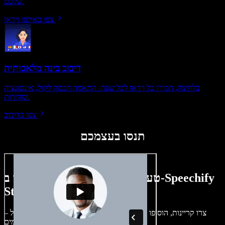
שלכם.
צפו באולפן וידאו
דיבוב בינה מלאכותית
בלחיצה, המירו כל וידאו לכל שפה. התאמה חכמה לקול, אינטונציה
ומהירות.
צפו בדיבוב
תנסו בעצמכם
טעימה קטנה ממה שתוכלו ליצור ב-Speechify
Studio.
צרו קריינות, הוסיפו תמונות ללא זכויות, אודיו, סרטונים ושיבוט קול –
לפרויקטים קוליים־חזותיים מושלמים.