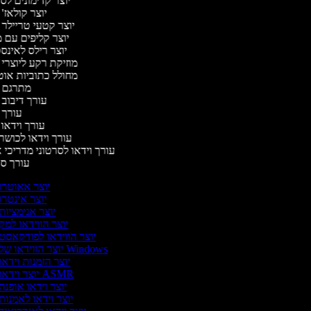
יוצר קדימונים ל
יוצר קולאז'
יוצר קטעי טריילר 
יוצר קליפים עם 
יוצר רילס לאינ
מוזיקת רקע ליוצרי 
מחולל כתוביות או
מתרגם 
עורך דיבוב 
עורך 
עורך וידאו 
עורך וידאו לכושר
עורך וידאו לסרטוני מדריכי 
עורך ס
יוצר אאוטרו
יוצר אינטרו
יוצר אנימציות
יוצר הווידאו למק
יוצר הווידאו לפודקאסט
יוצר הווידאו של Windows
יוצר הזמנות וידאו
יוצר וידאו ASMR
יוצר וידאו אופנה
יוצר וידאו לאמנות