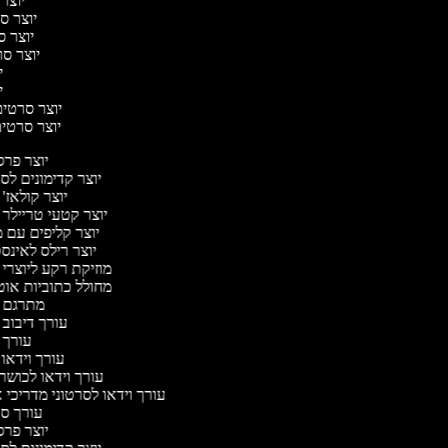
יוצר 
יוצר סר
יוצר סר
יוצר סרט
יו
יו
יוצר סרטים 
יוצר סרטים 
יוצר פר
יוצר קדימונים ל
יוצר קולאז'
יוצר קטעי טריילר 
יוצר קליפים עם 
יוצר רילס לאינ
מוזיקת רקע ליוצרי 
מחולל כתוביות או
מתרגם 
עורך דיבוב 
עורך 
עורך וידאו 
עורך וידאו לכושר
עורך וידאו לסרטוני מדריכי 
עורך ס
יוצר פר