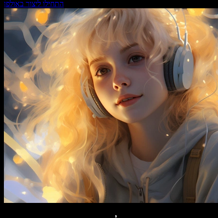
התחילו ליצור באולפן