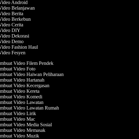
 Video Android
 Video Belanjawan
Video Berita
 Video Berkebun
Video Cerita
 Video DIY
 Video Dekorasi
 Video Demo
 Video Fashion Haul
 Video Fesyen
mbuat Video Filem Pendek
mbuat Video Foto
mbuat Video Haiwan Peliharaan
mbuat Video Hartanah
mbuat Video Kecergasan
mbuat Video Kereta
mbuat Video Komedi
mbuat Video Lawatan
mbuat Video Lawatan Rumah
mbuat Video Lirik
mbuat Video Mac
mbuat Video Media Sosial
mbuat Video Memasak
mbuat Video Muzik