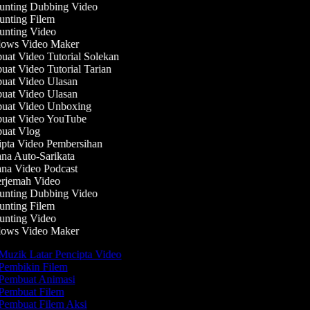
nting Dubbing Video
nting Filem
nting Video
ws Video Maker
at Video Tutorial Solekan
at Video Tutorial Tarian
at Video Ulasan
at Video Ulasan
at Video Unboxing
at Video YouTube
at Vlog
pta Video Pembersihan
na Auto-Sarikata
na Video Podcast
rjemah Video
nting Dubbing Video
nting Filem
nting Video
ws Video Maker
Muzik Latar Pencipta Video
Pembikin Filem
Pembuat Animasi
Pembuat Filem
Pembuat Filem Aksi