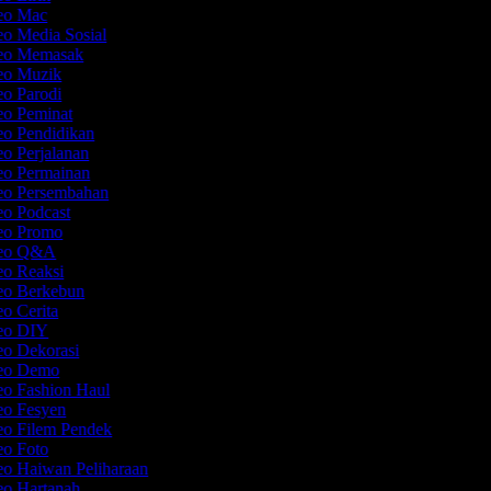
deo Mac
eo Media Sosial
deo Memasak
deo Muzik
eo Parodi
eo Peminat
eo Pendidikan
eo Perjalanan
deo Permainan
deo Persembahan
eo Podcast
deo Promo
ideo Q&A
eo Reaksi
deo Berkebun
eo Cerita
deo DIY
eo Dekorasi
deo Demo
eo Fashion Haul
deo Fesyen
eo Filem Pendek
eo Foto
eo Haiwan Peliharaan
eo Hartanah