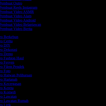
Pembuat Outro
Pembuat Reels Instagram
Pembuat Video ASMR
Pembuat Video Alam
Pembuat Video Android
Pembuat Video Belanjawan
Pembuat Video Berita
deo Berkebun
eo Cerita
deo DIY
eo Dekorasi
deo Demo
eo Fashion Haul
deo Fesyen
eo Filem Pendek
eo Foto
eo Haiwan Peliharaan
eo Hartanah
deo Kecergasan
eo Kereta
deo Komedi
deo Lawatan
deo Lawatan Rumah
eo Lirik