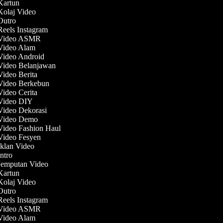
 Kartun
 Kolaj Video
 Outro
Reels Instagram
t Video ASMR
 Video Alam
 Video Android
 Video Belanjawan
Video Berita
 Video Berkebun
Video Cerita
 Video DIY
 Video Dekorasi
 Video Demo
 Video Fashion Haul
 Video Fesyen
Iklan Video
Intro
 Jemputan Video
 Kartun
 Kolaj Video
 Outro
Reels Instagram
t Video ASMR
 Video Alam