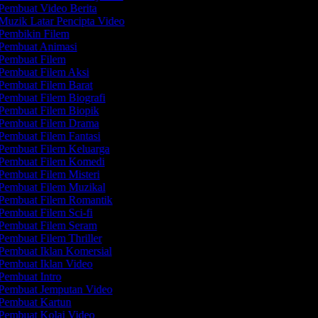
Pembuat Video Berita
Muzik Latar Pencipta Video
Pembikin Filem
Pembuat Animasi
Pembuat Filem
Pembuat Filem Aksi
Pembuat Filem Barat
Pembuat Filem Biografi
Pembuat Filem Biopik
Pembuat Filem Drama
Pembuat Filem Fantasi
Pembuat Filem Keluarga
Pembuat Filem Komedi
Pembuat Filem Misteri
Pembuat Filem Muzikal
Pembuat Filem Romantik
Pembuat Filem Sci-fi
Pembuat Filem Seram
Pembuat Filem Thriller
Pembuat Iklan Komersial
Pembuat Iklan Video
Pembuat Intro
Pembuat Jemputan Video
Pembuat Kartun
Pembuat Kolaj Video