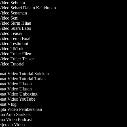
 Video Sebutan
 Video Sehari Dalam Kehidupan
 Video Senaman
 Video Seni
Video Skrin Hijau
Video Suara Latar
 Video Teaser
 Video Temu Bual
 Video Testimoni
 Video TikTok
Video Treler Filem
Video Treler Teaser
Video Tutorial
at Video Tutorial Solekan
at Video Tutorial Tarian
at Video Ulasan
at Video Ulasan
at Video Unboxing
at Video YouTube
at Vlog
pta Video Pembersihan
na Auto-Sarikata
na Video Podcast
rjemah Video