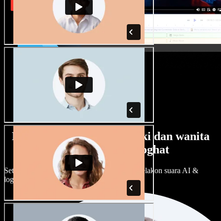
Banyak pilihan suara lelaki dan wanita
dengan pelbagai loghat
Setiap projek boleh jadi unik. Pilih ratusan pelakon suara AI &
loghat, laraskan ikut cita rasa anda.