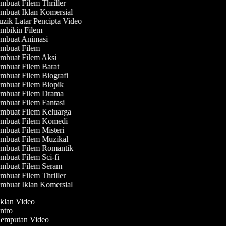
buat Filem Thriller
mbuat Iklan Komersial
zik Latar Pencipta Video
mbikin Filem
mbuat Animasi
mbuat Filem
mbuat Filem Aksi
mbuat Filem Barat
mbuat Filem Biografi
mbuat Filem Biopik
mbuat Filem Drama
mbuat Filem Fantasi
mbuat Filem Keluarga
mbuat Filem Komedi
buat Filem Misteri
mbuat Filem Muzikal
mbuat Filem Romantik
buat Filem Sci-fi
mbuat Filem Seram
buat Filem Thriller
mbuat Iklan Komersial
Iklan Video
Intro
 Jemputan Video