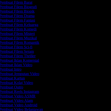
Pembuat Filem Barat
Pembuat Filem Biografi
Pembuat Filem Biopik
Pembuat Filem Drama
Pembuat Filem Fantasi
Pembuat Filem Keluarga
Pembuat Filem Komedi
Pembuat Filem Misteri
Pembuat Filem Muzikal
Pembuat Filem Romantik
Pembuat Filem Sci-fi
Pembuat Filem Seram
Pembuat Filem Thriller
Pembuat Iklan Komersial
Pembuat Iklan Video
Pembuat Intro
Pembuat Jemputan Video
Pembuat Kartun
Pembuat Kolaj Video
Pembuat Outro
Pembuat Reels Instagram
Pembuat Video ASMR
Pembuat Video Alam
Pembuat Video Android
Pembuat Video Belanjawan