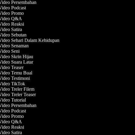
 Video Persembahan
 Video Podcast
 Video Promo
 Video Q&A
 Video Reaksi
Video Satira
 Video Sebutan
 Video Sehari Dalam Kehidupan
 Video Senaman
 Video Seni
Video Skrin Hijau
Video Suara Latar
 Video Teaser
 Video Temu Bual
 Video Testimoni
 Video TikTok
Video Treler Filem
Video Treler Teaser
Video Tutorial
 Video Persembahan
 Video Podcast
 Video Promo
 Video Q&A
 Video Reaksi
Video Satira