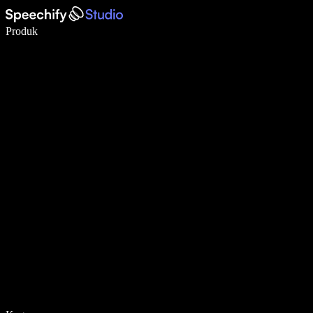
Tulis 5× lebih pantas dengan menaip menggunakan suara
Produk
Ketahui Lebih Lanjut