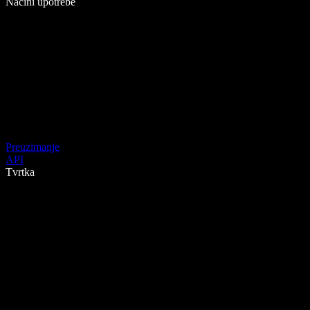
Načini upotrebe
Preuzimanje
API
Tvrtka