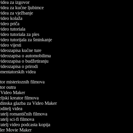
 videa za izgovor
 videa za kućne ljubimce
 videa za vježbanje
 video kolaža
 video priča
 video tutoriala
 video tutoriala za ples
 video tutorijala za šminkanje
 video vijesti
 videozapisa kućne ture
č videozapisa o automobilima
 videozapisa o budžetiranju
 videozapisa o prirodi
komentatorskih videa
or misterioznih filmova
or outra
Video Maker
ljski kreator filmova
inska glazba za Video Maker
ditelj videa
atelj romantičnih filmova
telj sci-fi filmova
atelj video podcasta kopija
ler Movie Maker