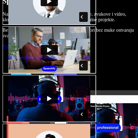
Speechify Studiju.
Napravite voice overe, dodajte besplatne slike, zvukove i video,
klonirajte svoj glas i složite sjajne audio-vizualne projekte.
Bez učenja i sve dostupno u pregledniku, autori bez muke ostvaruju
svaku kreativnu ideju.
Pokreni Studio