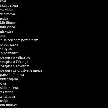
lmova
mskih trailera
tness videa
ror filmova
omedija
atkih filmova
odnih videa
tnih videa
eklama
idea sa zelenom pozadinom
deo obilazaka
deo oglasa
deo pozivnica
deozapisa o vrtlarstvu
deozapisa o čišćenju
ideozapisa s govorom
deozapisa za društvene mreže
ografskih filmova
n videozapisa
lmova
mskih trailera
tness videa
ror filmova
omedija
atkih filmova