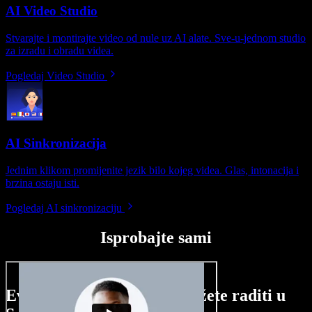
AI Video Studio
Stvarajte i montirajte video od nule uz AI alate. Sve-u-jednom studio
za izradu i obradu videa.
Pogledaj Video Studio
AI Sinkronizacija
Jednim klikom promijenite jezik bilo kojeg videa. Glas, intonacija i
brzina ostaju isti.
Pogledaj AI sinkronizaciju
Isprobajte sami
Evo malog pregleda što možete raditi u