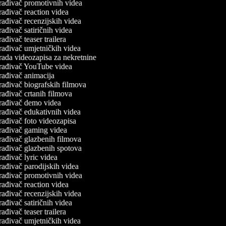
rađivač promotivnih videa
rađivač reaction videa
rađivač recenzijskih videa
ađivač satiričnih videa
ađivač teaser trailera
rađivač umjetničkih videa
rada videozapisa za nekretnine
rađivač YouTube videa
rađivač animacija
rađivač biografskih filmova
rađivač crtanih filmova
rađivač demo videa
rađivač edukativnih videa
rađivač foto videozapisa
rađivač gaming videa
rađivač glazbenih filmova
rađivač glazbenih spotova
ađivač lyric videa
rađivač parodijskih videa
rađivač promotivnih videa
rađivač reaction videa
rađivač recenzijskih videa
ađivač satiričnih videa
ađivač teaser trailera
rađivač umjetničkih videa