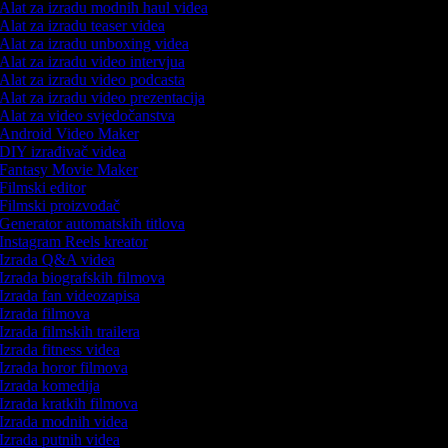
Alat za izradu modnih haul videa
Alat za izradu teaser videa
Alat za izradu unboxing videa
Alat za izradu video intervjua
Alat za izradu video podcasta
Alat za izradu video prezentacija
Alat za video svjedočanstva
Android Video Maker
DIY izrađivač videa
Fantasy Movie Maker
Filmski editor
Filmski proizvođač
Generator automatskih titlova
Instagram Reels kreator
Izrada Q&A videa
Izrada biografskih filmova
Izrada fan videozapisa
Izrada filmova
Izrada filmskih trailera
Izrada fitness videa
Izrada horor filmova
Izrada komedija
Izrada kratkih filmova
Izrada modnih videa
Izrada putnih videa