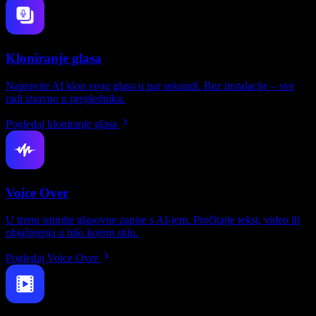
Kloniranje glasa
Napravite AI klon svog glasa u par sekundi. Bez instalacije – sve
radi izravno u pregledniku.
Pogledaj kloniranje glasa
Voice Over
U trenu snimite glasovne zapise s AI-jem. Pročitajte tekst, video ili
objašnjenja u bilo kojem stilu.
Pogledaj Voice Over