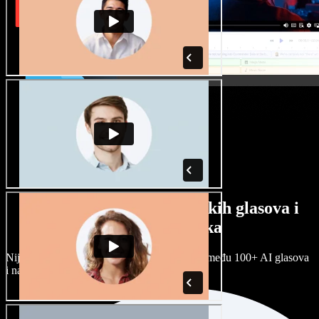
Veliki izbor muških i ženskih glasova i
raznih naglasaka
Nijedan projekt ne mora zvučati isto. Birajte među 100+ AI glasova
i naglasaka i prilagodite ih sebi.