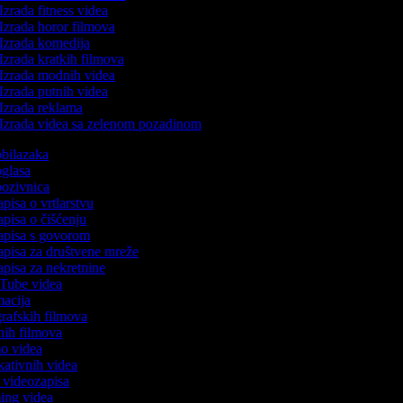
Izrada fitness videa
Izrada horor filmova
Izrada komedija
Izrada kratkih filmova
Izrada modnih videa
Izrada putnih videa
Izrada reklama
Izrada videa sa zelenom pozadinom
 obilazaka
 oglasa
 pozivnica
apisa o vrtlarstvu
zapisa o čišćenju
zapisa s govorom
zapisa za društvene mreže
zapisa za nekretnine
uTube videa
imacija
ografskih filmova
anih filmova
mo videa
ukativnih videa
to videozapisa
ming videa