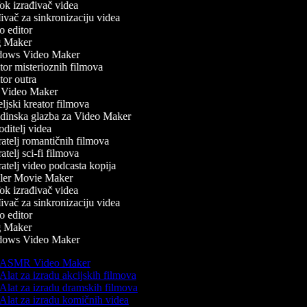
k izrađivač videa
vač za sinkronizaciju videa
 editor
 Maker
ows Video Maker
or misterioznih filmova
or outra
Video Maker
ljski kreator filmova
inska glazba za Video Maker
ditelj videa
atelj romantičnih filmova
telj sci-fi filmova
atelj video podcasta kopija
ler Movie Maker
k izrađivač videa
vač za sinkronizaciju videa
 editor
 Maker
ows Video Maker
ASMR Video Maker
Alat za izradu akcijskih filmova
Alat za izradu dramskih filmova
Alat za izradu komičnih videa