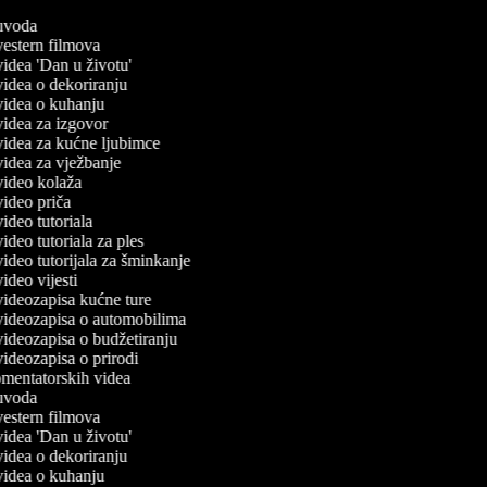
č uvoda
 vestern filmova
 videa 'Dan u životu'
 videa o dekoriranju
 videa o kuhanju
 videa za izgovor
 videa za kućne ljubimce
 videa za vježbanje
 video kolaža
 video priča
 video tutoriala
 video tutoriala za ples
 video tutorijala za šminkanje
 video vijesti
 videozapisa kućne ture
č videozapisa o automobilima
 videozapisa o budžetiranju
 videozapisa o prirodi
komentatorskih videa
č uvoda
 vestern filmova
 videa 'Dan u životu'
 videa o dekoriranju
 videa o kuhanju