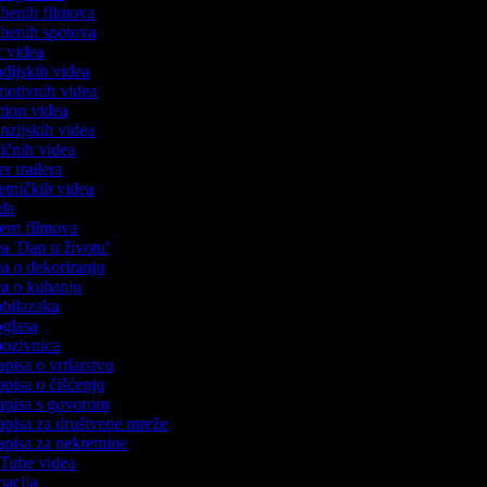
azbenih filmova
azbenih spotova
ic videa
odijskih videa
omotivnih videa
ction videa
enzijskih videa
iričnih videa
er trailera
jetničkih videa
oda
stern filmova
ea 'Dan u životu'
dea o dekoriranju
dea o kuhanju
 obilazaka
 oglasa
 pozivnica
apisa o vrtlarstvu
zapisa o čišćenju
zapisa s govorom
zapisa za društvene mreže
zapisa za nekretnine
uTube videa
imacija