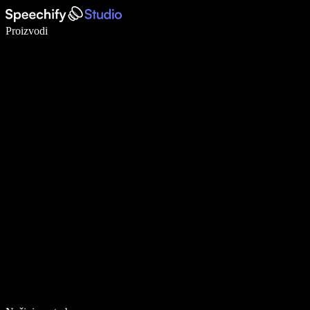
Pišite 5× brže uz glasovno diktiranje
Proizvodi
Saznajte više