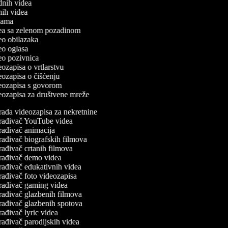
odnih videa
tnih videa
eklama
idea sa zelenom pozadinom
deo obilazaka
deo oglasa
deo pozivnica
deozapisa o vrtlarstvu
deozapisa o čišćenju
ideozapisa s govorom
deozapisa za društvene mreže
rada videozapisa za nekretnine
rađivač YouTube videa
rađivač animacija
rađivač biografskih filmova
rađivač crtanih filmova
rađivač demo videa
rađivač edukativnih videa
rađivač foto videozapisa
rađivač gaming videa
rađivač glazbenih filmova
rađivač glazbenih spotova
ađivač lyric videa
rađivač parodijskih videa