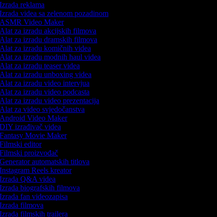
Izrada reklama
Izrada videa sa zelenom pozadinom
ASMR Video Maker
Alat za izradu akcijskih filmova
Alat za izradu dramskih filmova
Alat za izradu komičnih videa
Alat za izradu modnih haul videa
Alat za izradu teaser videa
Alat za izradu unboxing videa
Alat za izradu video intervjua
Alat za izradu video podcasta
Alat za izradu video prezentacija
Alat za video svjedočanstva
Android Video Maker
DIY izrađivač videa
Fantasy Movie Maker
Filmski editor
Filmski proizvođač
Generator automatskih titlova
Instagram Reels kreator
Izrada Q&A videa
Izrada biografskih filmova
Izrada fan videozapisa
Izrada filmova
Izrada filmskih trailera