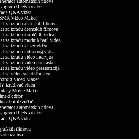
nerator automatskih titlova
stagram Reels kreator
rada Q&A videa
MR Video Maker
at za izradu akcijskih filmova
at za izradu dramskih filmova
at za izradu komičnih videa
at za izradu modnih haul videa
t za izradu teaser videa
at za izradu unboxing videa
t za izradu video intervjua
at za izradu video podcasta
at za izradu video prezentacija
at za video svjedočanstva
droid Video Maker
Y izrađivač videa
ntasy Movie Maker
mski editor
lmski proizvođač
nerator automatskih titlova
stagram Reels kreator
rada Q&A videa
ografskih filmova
n videozapisa