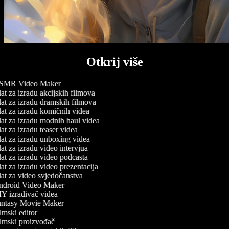
Otkrij više
MR Video Maker
at za izradu akcijskih filmova
at za izradu dramskih filmova
at za izradu komičnih videa
at za izradu modnih haul videa
t za izradu teaser videa
at za izradu unboxing videa
t za izradu video intervjua
at za izradu video podcasta
at za izradu video prezentacija
at za video svjedočanstva
droid Video Maker
Y izrađivač videa
ntasy Movie Maker
mski editor
lmski proizvođač