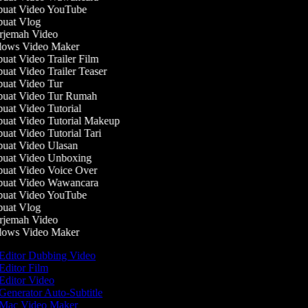
uat Video YouTube
uat Vlog
jemah Video
ows Video Maker
at Video Trailer Film
at Video Trailer Teaser
at Video Tur
uat Video Tur Rumah
at Video Tutorial
at Video Tutorial Makeup
at Video Tutorial Tari
at Video Ulasan
uat Video Unboxing
at Video Voice Over
uat Video Wawancara
uat Video YouTube
uat Vlog
jemah Video
ows Video Maker
Editor Dubbing Video
Editor Film
Editor Video
Generator Auto-Subtitle
Mac Video Maker