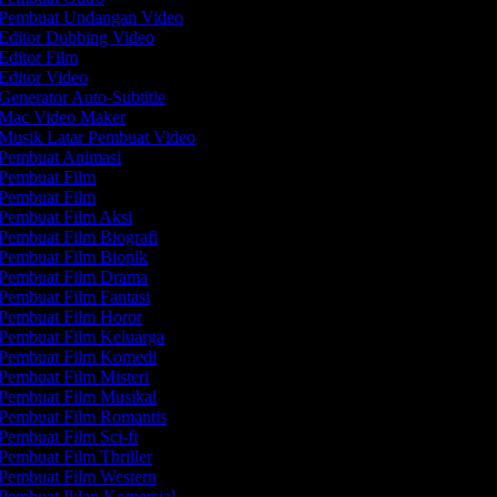
Pembuat Undangan Video
Editor Dubbing Video
Editor Film
Editor Video
Generator Auto-Subtitle
Mac Video Maker
Musik Latar Pembuat Video
Pembuat Animasi
Pembuat Film
Pembuat Film
Pembuat Film Aksi
Pembuat Film Biografi
Pembuat Film Biopik
Pembuat Film Drama
Pembuat Film Fantasi
Pembuat Film Horor
Pembuat Film Keluarga
Pembuat Film Komedi
Pembuat Film Misteri
Pembuat Film Musikal
Pembuat Film Romantis
Pembuat Film Sci-fi
Pembuat Film Thriller
Pembuat Film Western
Pembuat Iklan Komersial