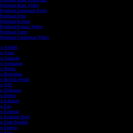
Pembuat Iklan Video
Pembuat Instagram Reels
Pembuat Intro
Pembuat Kartun
Pembuat Kolase Video
Pembuat Outro
Pembuat Undangan Video
deo ASMR
deo Alam
eo Android
deo Anggaran
eo Berita
deo Berkebun
eo Bersih-bersih
deo DIY
eo Dekorasi
deo Demo
eo Edukasi
eo Fan
eo Fashion
eo Fashion Haul
eo Film Pendek
eo Fitness
eo Foto