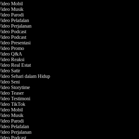
Video Mobil
 Video Musik
Video Parodi
Video Pelafalan
Video Perjalanan
Video Podcast
Video Podcast
Video Presentasi
 Video Promo
 Video Q&A
Video Reaksi
Video Real Estat
Video Satir
Video Sehari dalam Hidup
Video Seni
Video Storytime
Video Teaser
Video Testimoni
 Video TikTok
Video Mobil
 Video Musik
Video Parodi
Video Pelafalan
Video Perjalanan
Video Podcast