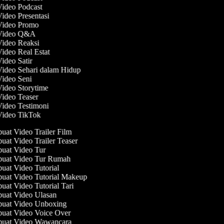
Video Podcast
Video Presentasi
 Video Promo
 Video Q&A
Video Reaksi
Video Real Estat
Video Satir
Video Sehari dalam Hidup
Video Seni
Video Storytime
Video Teaser
Video Testimoni
 Video TikTok
at Video Trailer Film
at Video Trailer Teaser
at Video Tur
uat Video Tur Rumah
at Video Tutorial
at Video Tutorial Makeup
at Video Tutorial Tari
at Video Ulasan
uat Video Unboxing
at Video Voice Over
uat Video Wawancara