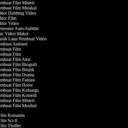
mbuat Film Misteri
mbuat Film Musikal
itor Dubbing Video
itor Film
itor Video
nerator Auto-Subtitle
c Video Maker
sik Latar Pembuat Video
mbuat Animasi
mbuat Film
mbuat Film
mbuat Film Aksi
mbuat Film Biografi
mbuat Film Biopik
mbuat Film Drama
mbuat Film Fantasi
mbuat Film Horor
mbuat Film Keluarga
mbuat Film Komedi
mbuat Film Misteri
mbuat Film Musikal
Film Romantis
Film Sci-fi
Film Thriller