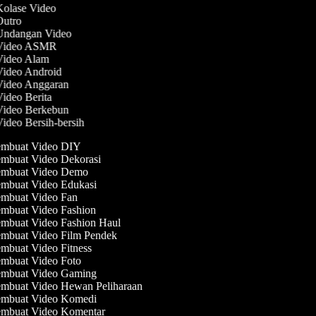
Kolase Video
 Outro
 Undangan Video
 Video ASMR
 Video Alam
Video Android
 Video Anggaran
Video Berita
 Video Berkebun
Video Bersih-bersih
mbuat Video DIY
mbuat Video Dekorasi
mbuat Video Demo
mbuat Video Edukasi
mbuat Video Fan
mbuat Video Fashion
mbuat Video Fashion Haul
mbuat Video Film Pendek
mbuat Video Fitness
mbuat Video Foto
mbuat Video Gaming
mbuat Video Hewan Peliharaan
mbuat Video Komedi
mbuat Video Komentar