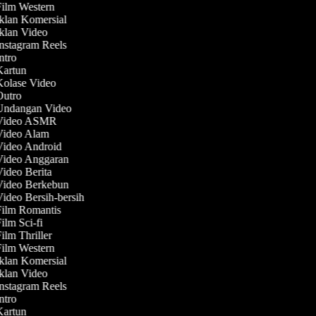
Film Western
Iklan Komersial
Iklan Video
Instagram Reels
Intro
 Kartun
Kolase Video
 Outro
 Undangan Video
 Video ASMR
 Video Alam
Video Android
 Video Anggaran
Video Berita
 Video Berkebun
Video Bersih-bersih
Film Romantis
Film Sci-fi
Film Thriller
Film Western
Iklan Komersial
Iklan Video
Instagram Reels
Intro
 Kartun