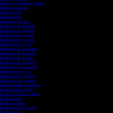
Musik Latar Pembuat Video
Pembuat Animasi
Pembuat Film
Pembuat Film
Pembuat Film Aksi
Pembuat Film Biografi
Pembuat Film Biopik
Pembuat Film Drama
Pembuat Film Fantasi
Pembuat Film Horor
Pembuat Film Keluarga
Pembuat Film Komedi
Pembuat Film Misteri
Pembuat Film Musikal
Pembuat Film Romantis
Pembuat Film Sci-fi
Pembuat Film Thriller
Pembuat Film Western
Pembuat Iklan Komersial
Pembuat Iklan Video
Pembuat Instagram Reels
Pembuat Intro
Pembuat Kartun
Pembuat Kolase Video
Pembuat Outro