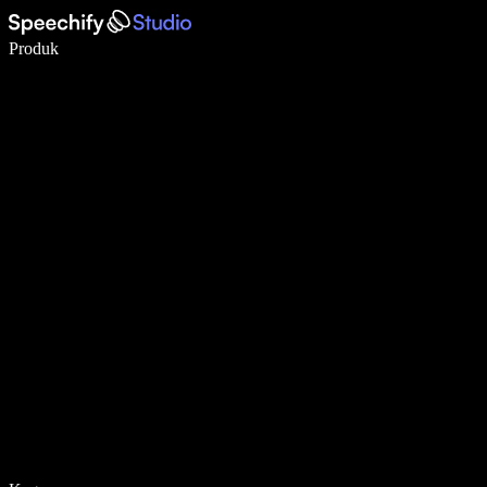
Menulis 5× lebih cepat dengan dikte suara
Produk
Pelajari lebih lanjut