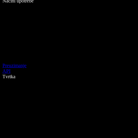
Načini upotrebe
Preuzimanje
API
Tvrtka