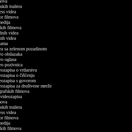
lmova
mskih trailera
tness videa
ror filmova
omedija
atkih filmova
odnih videa
tnih videa
eklama
idea sa zelenom pozadinom
deo obilazaka
deo oglasa
deo pozivnica
deozapisa o vrtlarstvu
deozapisa o čišćenju
ideozapisa s govorom
deozapisa za društvene mreže
ografskih filmova
n videozapisa
lmova
mskih trailera
tness videa
ror filmova
omedija
atkih filmova