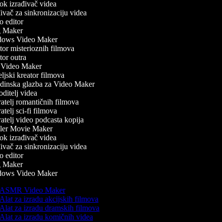
k izrađivač videa
vač za sinkronizaciju videa
 editor
 Maker
ows Video Maker
or misterioznih filmova
or outra
Video Maker
ljski kreator filmova
inska glazba za Video Maker
ditelj videa
atelj romantičnih filmova
telj sci-fi filmova
atelj video podcasta kopija
ler Movie Maker
k izrađivač videa
vač za sinkronizaciju videa
 editor
 Maker
ows Video Maker
ASMR Video Maker
Alat za izradu akcijskih filmova
Alat za izradu dramskih filmova
Alat za izradu komičnih videa