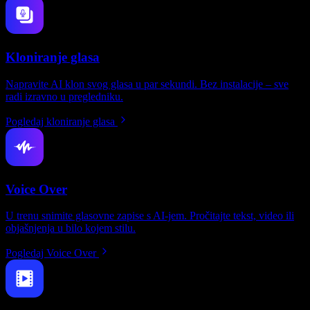
Kloniranje glasa
Napravite AI klon svog glasa u par sekundi. Bez instalacije – sve
radi izravno u pregledniku.
Pogledaj kloniranje glasa
Voice Over
U trenu snimite glasovne zapise s AI-jem. Pročitajte tekst, video ili
objašnjenja u bilo kojem stilu.
Pogledaj Voice Over