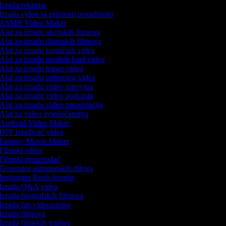
Izrada reklama
Izrada videa sa zelenom pozadinom
ASMR Video Maker
Alat za izradu akcijskih filmova
Alat za izradu dramskih filmova
Alat za izradu komičnih videa
Alat za izradu modnih haul videa
Alat za izradu teaser videa
Alat za izradu unboxing videa
Alat za izradu video intervjua
Alat za izradu video podcasta
Alat za izradu video prezentacija
Alat za video svjedočanstva
Android Video Maker
DIY izrađivač videa
Fantasy Movie Maker
Filmski editor
Filmski proizvođač
Generator automatskih titlova
Instagram Reels kreator
Izrada Q&A videa
Izrada biografskih filmova
Izrada fan videozapisa
Izrada filmova
Izrada filmskih trailera