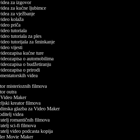
 videa za izgovor
 videa za kućne ljubimce
 videa za vježbanje
 video kolaža
 video priča
 video tutoriala
 video tutoriala za ples
 video tutorijala za šminkanje
 video vijesti
 videozapisa kućne ture
č videozapisa o automobilima
 videozapisa o budžetiranju
 videozapisa o prirodi
komentatorskih videa
or misterioznih filmova
or outra
Video Maker
ljski kreator filmova
inska glazba za Video Maker
ditelj videa
atelj romantičnih filmova
telj sci-fi filmova
atelj video podcasta kopija
ler Movie Maker