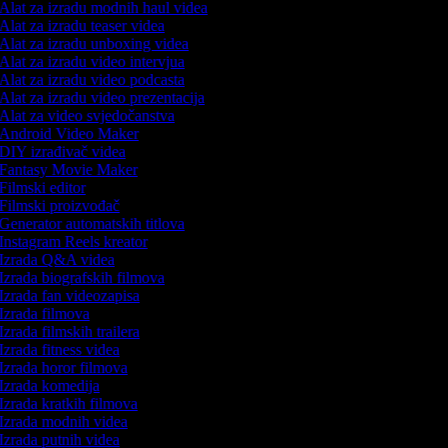
Alat za izradu modnih haul videa
Alat za izradu teaser videa
Alat za izradu unboxing videa
Alat za izradu video intervjua
Alat za izradu video podcasta
Alat za izradu video prezentacija
Alat za video svjedočanstva
Android Video Maker
DIY izrađivač videa
Fantasy Movie Maker
Filmski editor
Filmski proizvođač
Generator automatskih titlova
Instagram Reels kreator
Izrada Q&A videa
Izrada biografskih filmova
Izrada fan videozapisa
Izrada filmova
Izrada filmskih trailera
Izrada fitness videa
Izrada horor filmova
Izrada komedija
Izrada kratkih filmova
Izrada modnih videa
Izrada putnih videa