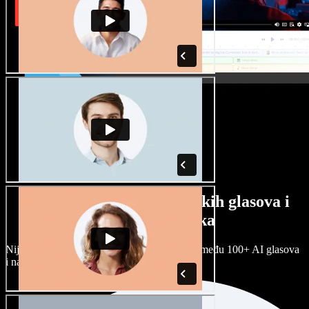
Veliki izbor muških i ženskih glasova i
raznih naglasaka
Nijedan projekt ne mora zvučati isto. Birajte među 100+ AI glasova
i naglasaka i prilagodite ih sebi.