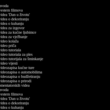
č uvoda
 vestern filmova
 videa 'Dan u životu'
 videa o dekoriranju
 videa o kuhanju
 videa za izgovor
 videa za kućne ljubimce
 videa za vježbanje
 video kolaža
 video priča
 video tutoriala
 video tutoriala za ples
 video tutorijala za šminkanje
 video vijesti
 videozapisa kućne ture
č videozapisa o automobilima
 videozapisa o budžetiranju
 videozapisa o prirodi
komentatorskih videa
č uvoda
 vestern filmova
 videa 'Dan u životu'
 videa o dekoriranju
 videa o kuhanju