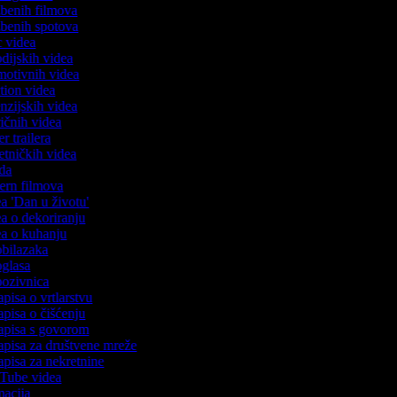
azbenih filmova
azbenih spotova
ic videa
odijskih videa
omotivnih videa
ction videa
enzijskih videa
iričnih videa
er trailera
jetničkih videa
oda
stern filmova
ea 'Dan u životu'
dea o dekoriranju
dea o kuhanju
 obilazaka
 oglasa
 pozivnica
apisa o vrtlarstvu
zapisa o čišćenju
zapisa s govorom
zapisa za društvene mreže
zapisa za nekretnine
uTube videa
imacija