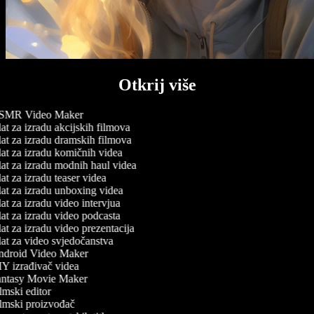
Otkrij više
MR Video Maker
at za izradu akcijskih filmova
at za izradu dramskih filmova
at za izradu komičnih videa
at za izradu modnih haul videa
t za izradu teaser videa
at za izradu unboxing videa
t za izradu video intervjua
at za izradu video podcasta
t za izradu video prezentacija
at za video svjedočanstva
droid Video Maker
Y izrađivač videa
ntasy Movie Maker
mski editor
lmski proizvođač