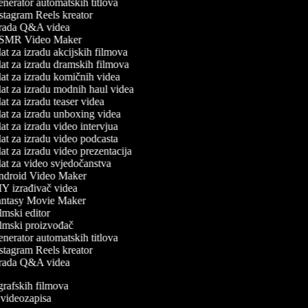
nerator automatskih titlova
stagram Reels kreator
rada Q&A videa
MR Video Maker
at za izradu akcijskih filmova
at za izradu dramskih filmova
at za izradu komičnih videa
at za izradu modnih haul videa
t za izradu teaser videa
at za izradu unboxing videa
t za izradu video intervjua
at za izradu video podcasta
t za izradu video prezentacija
at za video svjedočanstva
droid Video Maker
Y izrađivač videa
ntasy Movie Maker
mski editor
lmski proizvođač
nerator automatskih titlova
stagram Reels kreator
rada Q&A videa
ografskih filmova
n videozapisa