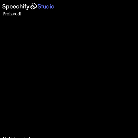
Pišite 5× brže uz glasovno diktiranje
Proizvodi
Saznajte više