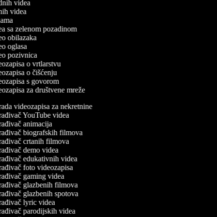
odnih videa
tnih videa
eklama
idea sa zelenom pozadinom
deo obilazaka
deo oglasa
deo pozivnica
deozapisa o vrtlarstvu
deozapisa o čišćenju
ideozapisa s govorom
deozapisa za društvene mreže
rada videozapisa za nekretnine
rađivač YouTube videa
rađivač animacija
rađivač biografskih filmova
rađivač crtanih filmova
rađivač demo videa
rađivač edukativnih videa
rađivač foto videozapisa
rađivač gaming videa
rađivač glazbenih filmova
rađivač glazbenih spotova
ađivač lyric videa
rađivač parodijskih videa