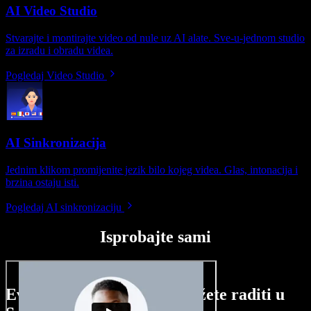
AI Video Studio
Stvarajte i montirajte video od nule uz AI alate. Sve-u-jednom studio
za izradu i obradu videa.
Pogledaj Video Studio
AI Sinkronizacija
Jednim klikom promijenite jezik bilo kojeg videa. Glas, intonacija i
brzina ostaju isti.
Pogledaj AI sinkronizaciju
Isprobajte sami
Evo malog pregleda što možete raditi u