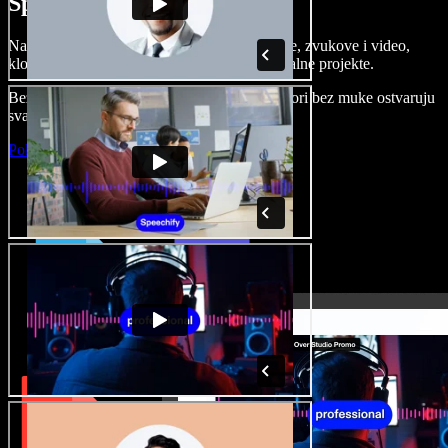
Speechify Studiju.
Napravite voice overe, dodajte besplatne slike, zvukove i video,
klonirajte svoj glas i složite sjajne audio-vizualne projekte.
Bez učenja i sve dostupno u pregledniku, autori bez muke ostvaruju
svaku kreativnu ideju.
Pokreni Studio