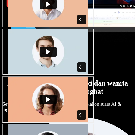
Banyak pilihan suara lelaki dan wanita
dengan pelbagai loghat
Setiap projek boleh jadi unik. Pilih ratusan pelakon suara AI &
loghat, laraskan ikut cita rasa anda.