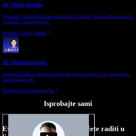
AI Video Studio
Stvarajte i montirajte video od nule uz AI alate. Sve-u-jednom studio
za izradu i obradu videa.
Pogledaj Video Studio
AI Sinkronizacija
Jednim klikom promijenite jezik bilo kojeg videa. Glas, intonacija i
brzina ostaju isti.
Pogledaj AI sinkronizaciju
Isprobajte sami
Evo malog pregleda što možete raditi u