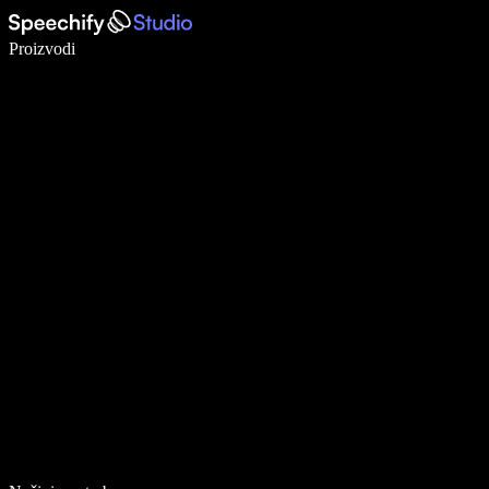
Pišite 5× brže uz glasovno diktiranje
Proizvodi
Saznajte više