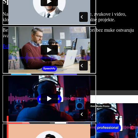
Speechify Studiju.
Napravite voice overe, dodajte besplatne slike, zvukove i video,
klonirajte svoj glas i složite sjajne audio-vizualne projekte.
Bez učenja i sve dostupno u pregledniku, autori bez muke ostvaruju
svaku kreativnu ideju.
Pokreni Studio