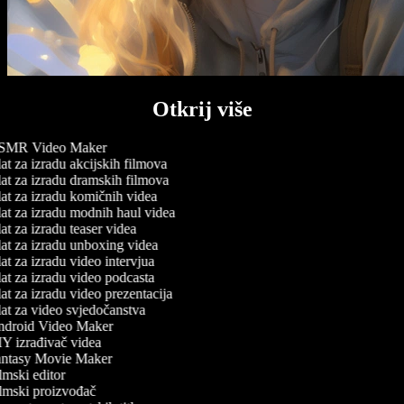
Otkrij više
MR Video Maker
t za izradu akcijskih filmova
at za izradu dramskih filmova
at za izradu komičnih videa
at za izradu modnih haul videa
t za izradu teaser videa
at za izradu unboxing videa
t za izradu video intervjua
at za izradu video podcasta
t za izradu video prezentacija
at za video svjedočanstva
droid Video Maker
Y izrađivač videa
ntasy Movie Maker
mski editor
lmski proizvođač