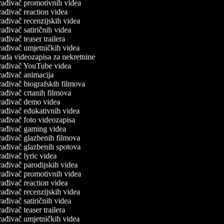
rađivač promotivnih videa
ađivač reaction videa
ađivač recenzijskih videa
ađivač satiričnih videa
ađivač teaser trailera
rađivač umjetničkih videa
rada videozapisa za nekretnine
rađivač YouTube videa
rađivač animacija
rađivač biografskih filmova
ađivač crtanih filmova
rađivač demo videa
rađivač edukativnih videa
rađivač foto videozapisa
rađivač gaming videa
rađivač glazbenih filmova
rađivač glazbenih spotova
ađivač lyric videa
ađivač parodijskih videa
rađivač promotivnih videa
ađivač reaction videa
ađivač recenzijskih videa
ađivač satiričnih videa
ađivač teaser trailera
rađivač umjetničkih videa