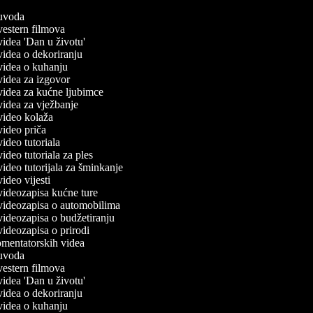
č uvoda
 vestern filmova
 videa 'Dan u životu'
 videa o dekoriranju
 videa o kuhanju
 videa za izgovor
 videa za kućne ljubimce
 videa za vježbanje
 video kolaža
 video priča
 video tutoriala
 video tutoriala za ples
 video tutorijala za šminkanje
 video vijesti
 videozapisa kućne ture
č videozapisa o automobilima
 videozapisa o budžetiranju
 videozapisa o prirodi
komentatorskih videa
č uvoda
 vestern filmova
 videa 'Dan u životu'
 videa o dekoriranju
 videa o kuhanju