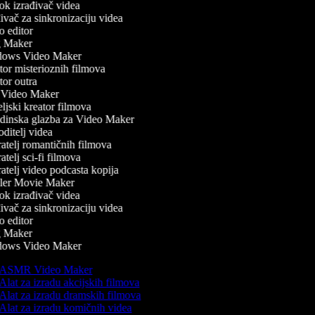
k izrađivač videa
vač za sinkronizaciju videa
 editor
 Maker
ows Video Maker
or misterioznih filmova
or outra
Video Maker
ljski kreator filmova
inska glazba za Video Maker
ditelj videa
atelj romantičnih filmova
telj sci-fi filmova
atelj video podcasta kopija
ler Movie Maker
k izrađivač videa
vač za sinkronizaciju videa
 editor
 Maker
ows Video Maker
ASMR Video Maker
Alat za izradu akcijskih filmova
Alat za izradu dramskih filmova
Alat za izradu komičnih videa