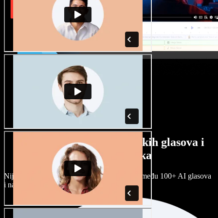
Veliki izbor muških i ženskih glasova i
raznih naglasaka
Nijedan projekt ne mora zvučati isto. Birajte među 100+ AI glasova
i naglasaka i prilagodite ih sebi.