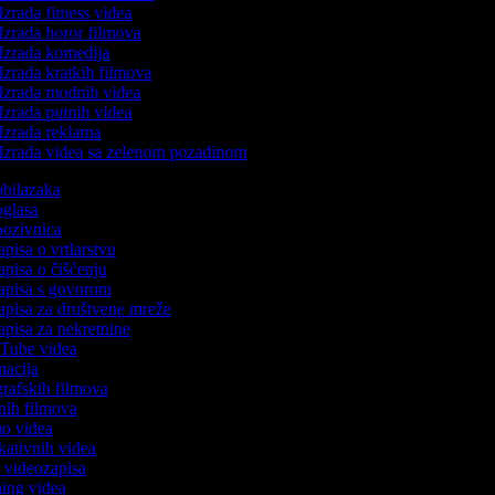
Izrada fitness videa
Izrada horor filmova
Izrada komedija
Izrada kratkih filmova
Izrada modnih videa
Izrada putnih videa
Izrada reklama
Izrada videa sa zelenom pozadinom
 obilazaka
 oglasa
 pozivnica
apisa o vrtlarstvu
zapisa o čišćenju
zapisa s govorom
zapisa za društvene mreže
zapisa za nekretnine
ouTube videa
imacija
ografskih filmova
anih filmova
mo videa
ukativnih videa
to videozapisa
ming videa