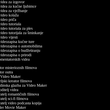
 videa za izgovor
 videa za kućne ljubimce
 videa za vježbanje
 video kolaža
 video priča
 video tutoriala
 video tutoriala za ples
 video tutorijala za šminkanje
 video vijesti
 videozapisa kućne ture
č videozapisa o automobilima
 videozapisa o budžetiranju
 videozapisa o prirodi
komentatorskih videa
or misterioznih filmova
or outra
Video Maker
ljski kreator filmova
inska glazba za Video Maker
ditelj videa
atelj romantičnih filmova
telj sci-fi filmova
atelj video podcasta kopija
ler Movie Maker