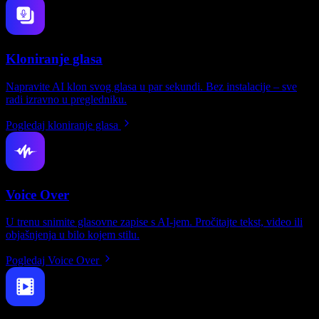
Kloniranje glasa
Napravite AI klon svog glasa u par sekundi. Bez instalacije – sve
radi izravno u pregledniku.
Pogledaj kloniranje glasa
Voice Over
U trenu snimite glasovne zapise s AI-jem. Pročitajte tekst, video ili
objašnjenja u bilo kojem stilu.
Pogledaj Voice Over