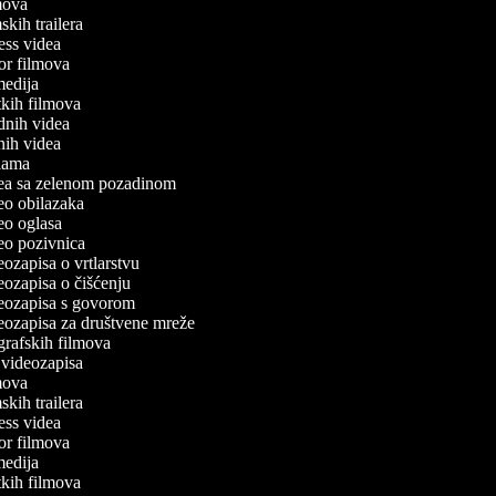
lmova
mskih trailera
tness videa
ror filmova
omedija
atkih filmova
odnih videa
tnih videa
eklama
idea sa zelenom pozadinom
deo obilazaka
deo oglasa
deo pozivnica
deozapisa o vrtlarstvu
deozapisa o čišćenju
ideozapisa s govorom
deozapisa za društvene mreže
ografskih filmova
n videozapisa
lmova
mskih trailera
tness videa
ror filmova
omedija
atkih filmova