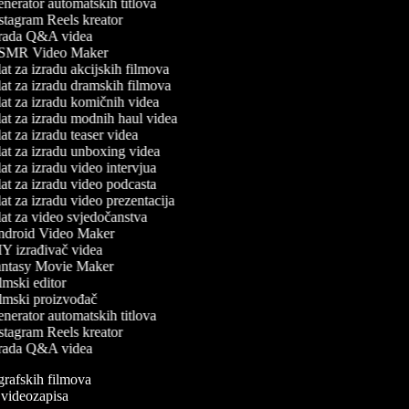
nerator automatskih titlova
stagram Reels kreator
rada Q&A videa
MR Video Maker
t za izradu akcijskih filmova
at za izradu dramskih filmova
at za izradu komičnih videa
at za izradu modnih haul videa
t za izradu teaser videa
at za izradu unboxing videa
t za izradu video intervjua
at za izradu video podcasta
t za izradu video prezentacija
at za video svjedočanstva
droid Video Maker
Y izrađivač videa
ntasy Movie Maker
mski editor
lmski proizvođač
nerator automatskih titlova
stagram Reels kreator
rada Q&A videa
ografskih filmova
n videozapisa