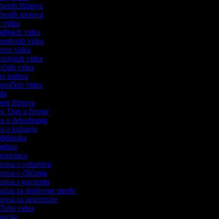
azbenih filmova
azbenih spotova
ic videa
rodijskih videa
omotivnih videa
ction videa
enzijskih videa
iričnih videa
er trailera
jetničkih videa
oda
stern filmova
ea 'Dan u životu'
dea o dekoriranju
dea o kuhanju
 obilazaka
 oglasa
 pozivnica
apisa o vrtlarstvu
zapisa o čišćenju
zapisa s govorom
zapisa za društvene mreže
zapisa za nekretnine
ouTube videa
imacija