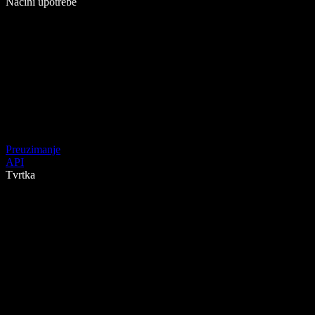
Načini upotrebe
Preuzimanje
API
Tvrtka