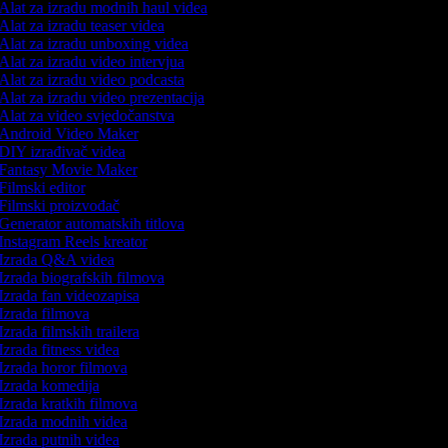
Alat za izradu modnih haul videa
Alat za izradu teaser videa
Alat za izradu unboxing videa
Alat za izradu video intervjua
Alat za izradu video podcasta
Alat za izradu video prezentacija
Alat za video svjedočanstva
Android Video Maker
DIY izrađivač videa
Fantasy Movie Maker
Filmski editor
Filmski proizvođač
Generator automatskih titlova
Instagram Reels kreator
Izrada Q&A videa
Izrada biografskih filmova
Izrada fan videozapisa
Izrada filmova
Izrada filmskih trailera
Izrada fitness videa
Izrada horor filmova
Izrada komedija
Izrada kratkih filmova
Izrada modnih videa
Izrada putnih videa