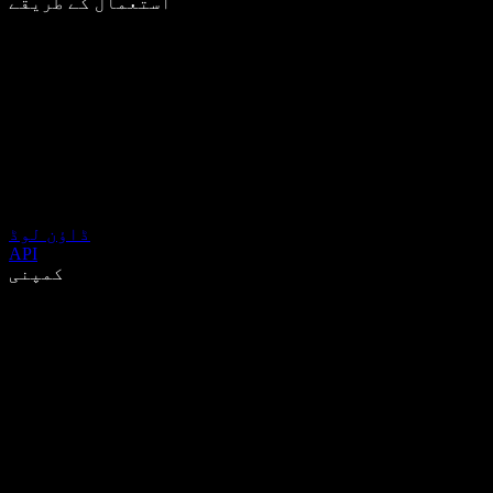
استعمال کے طریقے
ڈاؤن لوڈ
API
کمپنی