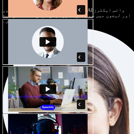
ہر پروجیکٹ الگ ہوتا ہے۔ سینکڑوں AI وائس ایکٹرز
اور لہجوں میں سے چنیں، اور اپنی مرضی کے مطابق سیٹ
کریں۔