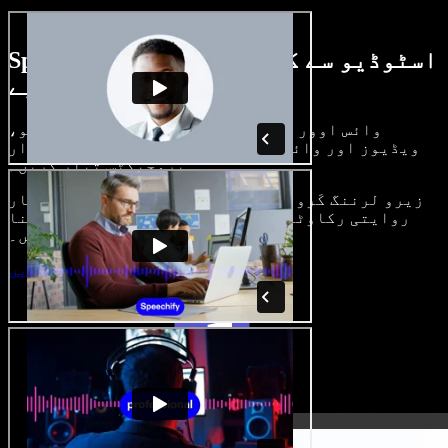
Speechify اسٹوڈیو سے کیا کچھ کر سکتے
ہیں، دیکھیے
وائس اوور بنائیں، رائلٹی فری امیجز، آڈیو،
ویڈیوز اور وائس کلون شامل کر کے بھرپور، شاندار
پروجیکٹس تیار کریں۔
زیرو لرننگ کَرو اور سب کچھ براؤزر میں، تخلیق کار
روایتی رکاوٹیں توڑ کر اپنے خیالات کو حقیقت بنا
سکتے ہیں۔
اسٹوڈیو شروع کریں