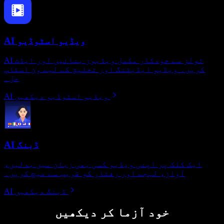
AI ویڈیو اسٹوڈیو
AI ٹولز سے خودکار مکمل ویڈیوز بنائیں اور ایڈٹ
کریں۔ ویڈیو ایڈیٹنگ اور تخلیق کے لیے ون اسٹاپ
حل۔
AI ویڈیو اسٹوڈیو دیکھیں
AI ڈبنگ
ایک کلک پر اپنی ویڈیو کسی بھی زبان میں بدلیں،
آواز، لہجے اور رفتار کو قریب سے میچ کریں۔
AI ڈبنگ دیکھیں
خود آزما کر دیکھیں