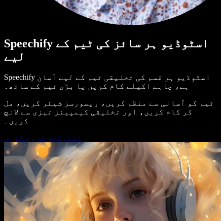
Speechify اسٹوڈیو ہر سائز کی ٹیم کے
لیے
Speechify اسٹوڈیو ہر قسم کی تخلیقی ٹیم کے لیے آسان
ہے، چاہے اکیلے کام کریں یا بڑی ٹیم کے ساتھ۔
ٹیم کو آسانی سے منظم کریں، ریسورسز شیئر کریں، مل
کر کام کریں، اور تخلیقی کیمپینز تیزی سے لانچ
کریں۔
اسٹوڈیو شروع کریں