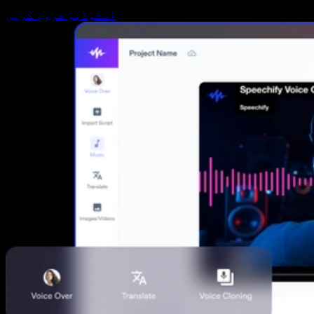
اسٹوڈیو شروع کریں