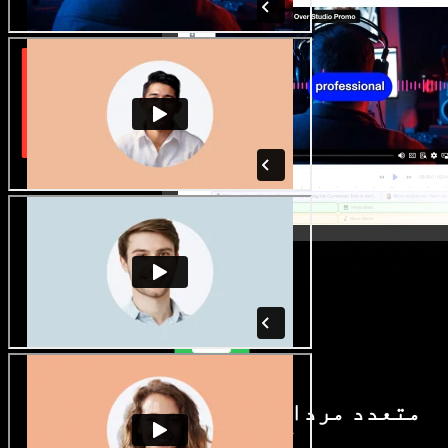
متعدد مردانہ و زنانہ آوازیں اور
لہجے دستیاب