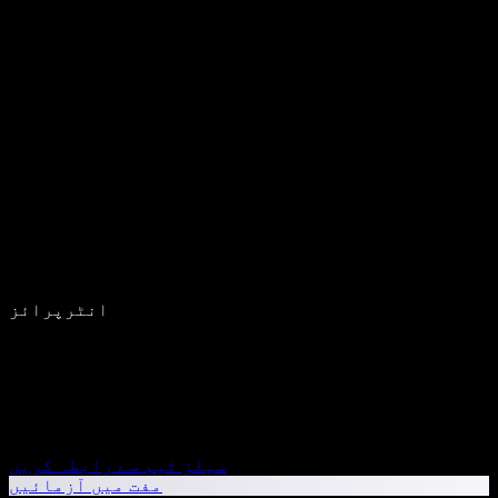
انٹرپرائز
سیلز ٹیم سے رابطہ کریں
مفت میں آزمائیں