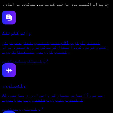
چاہے آپ اکیلے ہوں یا ٹیم کے ساتھ، سب کچھ بس آسان۔
وائس کلوننگ
چند سیکنڈ میں اعلیٰ معیار کی AI انسانی آوازیں
کلون کریں۔ کچھ انسٹال کرنے کی ضرورت نہیں، براہِ
راست براؤزر میں استعمال کریں۔
وائس کلوننگ دیکھیں
وائس اوور
AI سے فوراً انسانی معیار کی وائس اوورز بنائیں۔
ٹیکسٹ، ویڈیوز، وضاحتیں، ہر طرز میں۔
وائس اوور دیکھیں