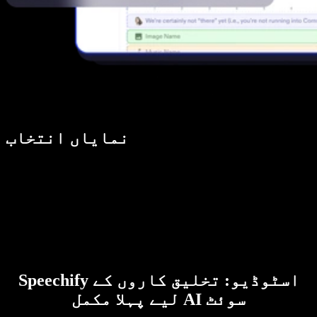
نمایاں انتخاب
Speechify اسٹوڈیو: تخلیق کاروں کے
لیے پہلا مکمل AI سوئٹ