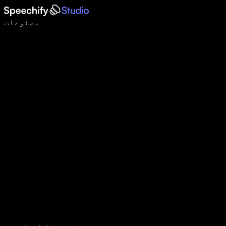
وائس ٹائپنگ کے ساتھ 5 گنا تیزی سے لکھیں
مصنوعات
مزید جانیں