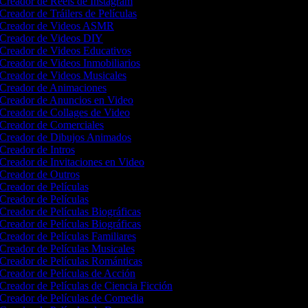
Creador de Reels de Instagram
Creador de Tráilers de Películas
Creador de Videos ASMR
Creador de Videos DIY
Creador de Videos Educativos
Creador de Videos Inmobiliarios
Creador de Videos Musicales
Creador de Animaciones
Creador de Anuncios en Video
Creador de Collages de Video
Creador de Comerciales
Creador de Dibujos Animados
Creador de Intros
Creador de Invitaciones en Video
Creador de Outros
Creador de Películas
Creador de Películas
Creador de Películas Biográficas
Creador de Películas Biográficas
Creador de Películas Familiares
Creador de Películas Musicales
Creador de Películas Románticas
Creador de Películas de Acción
Creador de Películas de Ciencia Ficción
Creador de Películas de Comedia