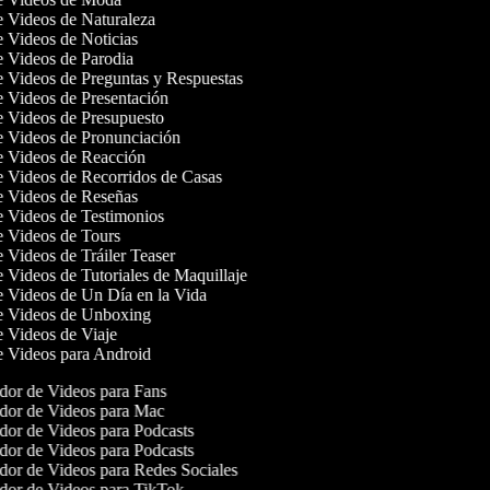
de Videos de Naturaleza
de Videos de Noticias
de Videos de Parodia
de Videos de Preguntas y Respuestas
de Videos de Presentación
de Videos de Presupuesto
de Videos de Pronunciación
de Videos de Reacción
de Videos de Recorridos de Casas
de Videos de Reseñas
de Videos de Testimonios
de Videos de Tours
e Videos de Tráiler Teaser
e Videos de Tutoriales de Maquillaje
de Videos de Un Día en la Vida
de Videos de Unboxing
de Videos de Viaje
de Videos para Android
or de Videos para Fans
or de Videos para Mac
or de Videos para Podcasts
or de Videos para Podcasts
or de Videos para Redes Sociales
or de Videos para TikTok