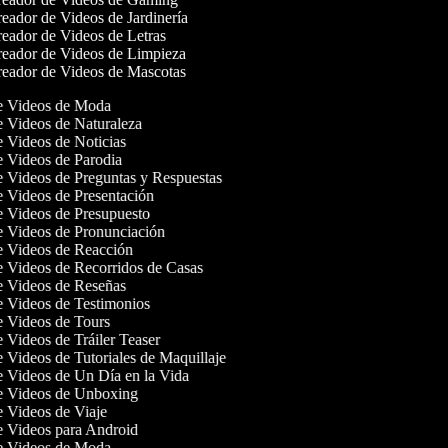
eador de Videos de Jardinería
eador de Videos de Letras
eador de Videos de Limpieza
eador de Videos de Mascotas
de Videos de Moda
de Videos de Naturaleza
de Videos de Noticias
de Videos de Parodia
de Videos de Preguntas y Respuestas
de Videos de Presentación
de Videos de Presupuesto
de Videos de Pronunciación
de Videos de Reacción
de Videos de Recorridos de Casas
de Videos de Reseñas
de Videos de Testimonios
de Videos de Tours
e Videos de Tráiler Teaser
e Videos de Tutoriales de Maquillaje
de Videos de Un Día en la Vida
de Videos de Unboxing
de Videos de Viaje
de Videos para Android
de Videos de Moda