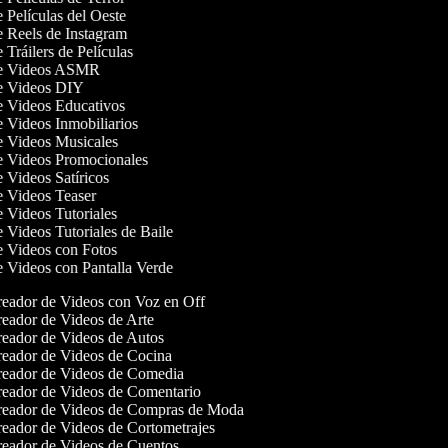
e Películas del Oeste
de Reels de Instagram
e Tráilers de Películas
 de Videos ASMR
de Videos DIY
de Videos Educativos
e Videos Inmobiliarios
de Videos Musicales
de Videos Promocionales
e Videos Satíricos
de Videos Teaser
e Videos Tutoriales
e Videos Tutoriales de Baile
de Videos con Fotos
de Videos con Pantalla Verde
eador de Videos con Voz en Off
eador de Videos de Arte
eador de Videos de Autos
eador de Videos de Cocina
eador de Videos de Comedia
eador de Videos de Comentario
eador de Videos de Compras de Moda
eador de Videos de Cortometrajes
eador de Videos de Cuentos