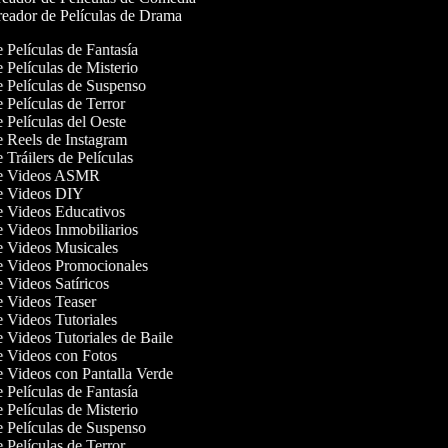
eador de Películas de Drama
e Películas de Fantasía
e Películas de Misterio
de Películas de Suspenso
e Películas de Terror
e Películas del Oeste
de Reels de Instagram
e Tráilers de Películas
 de Videos ASMR
de Videos DIY
de Videos Educativos
e Videos Inmobiliarios
de Videos Musicales
de Videos Promocionales
e Videos Satíricos
de Videos Teaser
e Videos Tutoriales
e Videos Tutoriales de Baile
de Videos con Fotos
de Videos con Pantalla Verde
e Películas de Fantasía
e Películas de Misterio
de Películas de Suspenso
e Películas de Terror