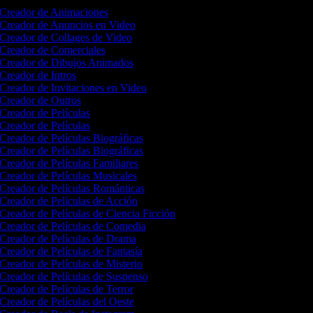
Creador de Animaciones
Creador de Anuncios en Video
Creador de Collages de Video
Creador de Comerciales
Creador de Dibujos Animados
Creador de Intros
Creador de Invitaciones en Video
Creador de Outros
Creador de Películas
Creador de Películas
Creador de Películas Biográficas
Creador de Películas Biográficas
Creador de Películas Familiares
Creador de Películas Musicales
Creador de Películas Románticas
Creador de Películas de Acción
Creador de Películas de Ciencia Ficción
Creador de Películas de Comedia
Creador de Películas de Drama
Creador de Películas de Fantasía
Creador de Películas de Misterio
Creador de Películas de Suspenso
Creador de Películas de Terror
Creador de Películas del Oeste