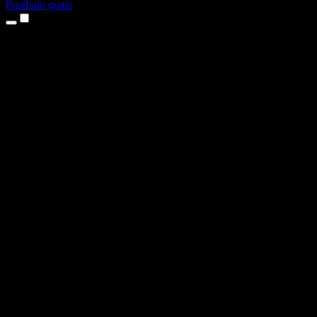
Pruébalo gratis
Productos
Texto a voz
App para iPhone y iPad
App para Android
Extensión para Chrome
Extensión para Edge
Aplicación web
App para Mac
App para Windows
Generador de voz con IA
Locuciones
Doblaje