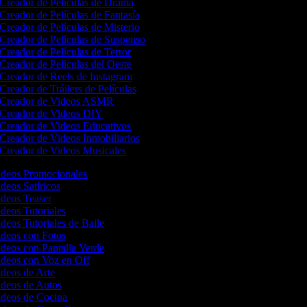
Creador de Películas de Drama
Creador de Películas de Fantasía
Creador de Películas de Misterio
Creador de Películas de Suspenso
Creador de Películas de Terror
Creador de Películas del Oeste
Creador de Reels de Instagram
Creador de Tráilers de Películas
Creador de Videos ASMR
Creador de Videos DIY
Creador de Videos Educativos
Creador de Videos Inmobiliarios
Creador de Videos Musicales
Videos Promocionales
ideos Satíricos
ideos Teaser
ideos Tutoriales
ideos Tutoriales de Baile
ideos con Fotos
ideos con Pantalla Verde
ideos con Voz en Off
ideos de Arte
ideos de Autos
Videos de Cocina