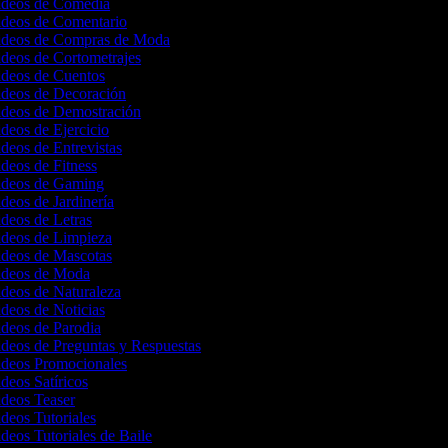
Videos de Comedia
Videos de Comentario
Videos de Compras de Moda
ideos de Cortometrajes
Videos de Cuentos
Videos de Decoración
Videos de Demostración
ideos de Ejercicio
ideos de Entrevistas
ideos de Fitness
Videos de Gaming
ideos de Jardinería
ideos de Letras
Videos de Limpieza
Videos de Mascotas
Videos de Moda
ideos de Naturaleza
ideos de Noticias
ideos de Parodia
ideos de Preguntas y Respuestas
Videos Promocionales
ideos Satíricos
ideos Teaser
ideos Tutoriales
ideos Tutoriales de Baile