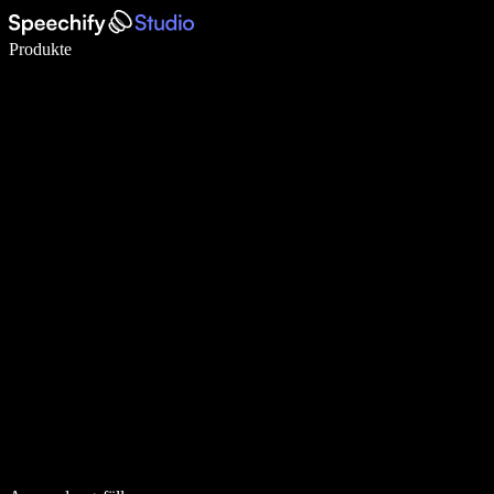
5× schneller schreiben mit Spracheingabe
Produkte
Mehr erfahren