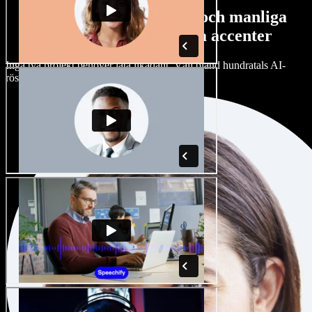
Stort urval av kvinnliga och manliga
röster med alla möjliga accenter
Inga två projekt behöver låta likadant. Välj bland hundratals AI-
röster och accenter och finjustera dem.