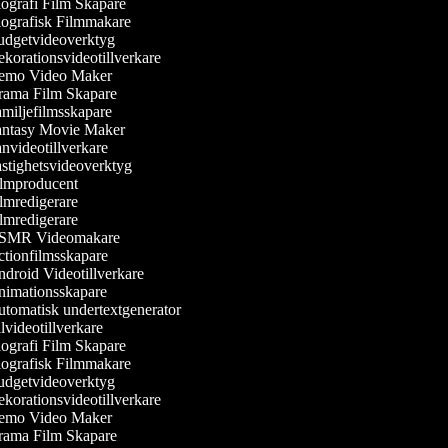
ografi Film Skapare
ografisk Filmmakare
dgetvideoverktyg
korationsvideotillverkare
mo Video Maker
ama Film Skapare
miljefilmsskapare
ntasy Movie Maker
nvideotillverkare
stighetsvideoverktyg
lmproducent
lmredigerare
lmredigerare
MR Videomakare
tionfilmsskapare
droid Videotillverkare
imationsskapare
tomatisk undertextgenerator
videotillverkare
ografi Film Skapare
ografisk Filmmakare
dgetvideoverktyg
korationsvideotillverkare
mo Video Maker
ama Film Skapare