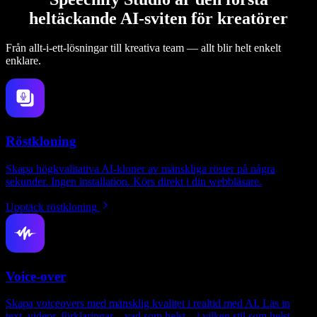
heltäckande AI-sviten för kreatörer
Från allt-i-ett-lösningar till kreativa team — allt blir helt enkelt
enklare.
Röstkloning
Skapa högkvalitativa AI-kloner av mänskliga röster på några
sekunder. Ingen installation. Körs direkt i din webbläsare.
Upptäck röstkloning
Voice-over
Skapa voiceovers med mänsklig kvalitet i realtid med AI. Läs in
text, videor, förklaringar – vad som helst – i vilken stil som helst.