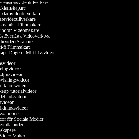
censionsvideotillverkare
klamskapare
klamvideotillverkare
sevideotillverkare
mantisk Filmmakare
ndtur Videomakare
stöverlägg Videoverktyg
tirvideo Skapare
i-fi Filmmakare
apa Dagen i Mitt Liv-video
nsvideor
amingvideor
sdjursvideor
svisningsvideor
truktionsvideor
keup-tutorialvideor
dehaul-videor
ädvideor
bildningsvideor
deoannonser
deor för Sociala Medier
deoutlåtanden
lmskapare
e Video Maker