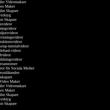
railer Videomakare
ideo Maker
Film Skapare
overktyg
Film Skapare
nsvideor
amingvideor
sdjursvideor
svisningsvideor
truktionsvideor
keup-tutorialvideor
dehaul-videor
ädvideor
bildningsvideor
deoannonser
deor för Sociala Medier
deoutlåtanden
lmskapare
e Video Maker
railer Videomakare
ideo Maker
Film Skapare
overktyg
Film Skapare