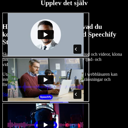
Upplev det själv
Här är en liten försmak av vad du
kommer att kunna göra med Speechify
Studio.
Skapa voiceovers, lägg till royaltyfria bilder, ljud och videor, klona
din röst och sätt ihop kompletta, imponerande ljud- och
videoprojekt.
Utan inlärningskurva och med allt tillgängligt i webbläsaren kan
innehållsskapare kasta av sig traditionella begränsningar och
förverkliga alla sina kreativa idéer.
Starta Studio