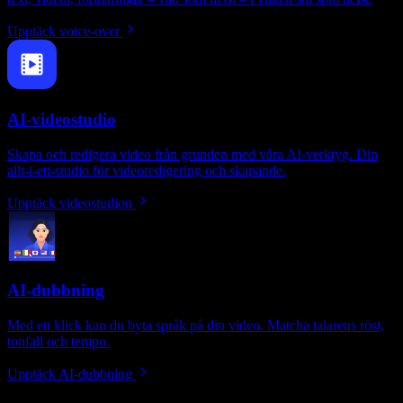
Upptäck voice-over
AI-videostudio
Skapa och redigera video från grunden med våra AI-verktyg. Din
allt-i-ett-studio för videoredigering och skapande.
Upptäck videostudion
AI-dubbning
Med ett klick kan du byta språk på din video. Matcha talarens röst,
tonfall och tempo.
Upptäck AI-dubbning