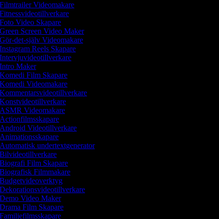
Filmtrailer Videomakare
Fitnessvideotillverkare
Foto Video Skapare
Green Screen Video Maker
Gör-det-själv Videomakare
Instagram Reels Skapare
Intervjuvideotillverkare
Intro Maker
Komedi Film Skapare
Komedi Videomakare
Kommentarsvideotillverkare
Konstvideotillverkare
ASMR Videomakare
Actionfilmsskapare
Android Videotillverkare
Animationsskapare
Automatisk undertextgenerator
Bilvideotillverkare
Biografi Film Skapare
Biografisk Filmmakare
Budgetvideoverktyg
Dekorationsvideotillverkare
Demo Video Maker
Drama Film Skapare
Familjefilmsskapare