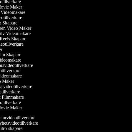
otillverkare
 Movie Maker
ler Videomakare
deotillverkare
eo Skapare
reen Video Maker
själv Videomakare
m Reels Skapare
ideotillverkare
ker
ilm Skapare
Videomakare
rsvideotillverkare
otillverkare
svideomakare
eo Maker
gsvideotillverkare
otillverkare
sk Filmmakare
otillverkare
 Movie Maker
turvideotillverkare
hetsvideotillverkare
tro-skapare