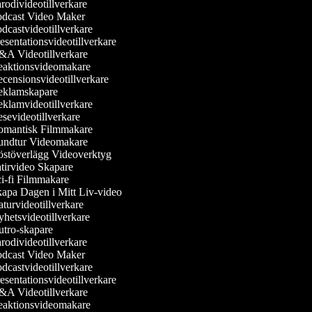
rodivideotillverkare
dcast Video Maker
dcastvideotillverkare
esentationsvideotillverkare
A Videotillverkare
aktionsvideomakare
censionsvideotillverkare
klamskapare
klamvideotillverkare
sevideotillverkare
mantisk Filmmakare
ndtur Videomakare
stöverlägg Videoverktyg
tirvideo Skapare
i-fi Filmmakare
apa Dagen i Mitt Liv-video
turvideotillverkare
hetsvideotillverkare
tro-skapare
rodivideotillverkare
dcast Video Maker
dcastvideotillverkare
esentationsvideotillverkare
A Videotillverkare
aktionsvideomakare