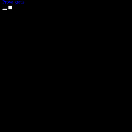
Prova gratis
Produkter
Text till tal
Appar för iPhone och iPad
Android-app
Chrome-tillägg
Edge-tillägg
Webbapp
Mac-app
Windows-app
AI-röstgenerator
Voice-over
Dubbning