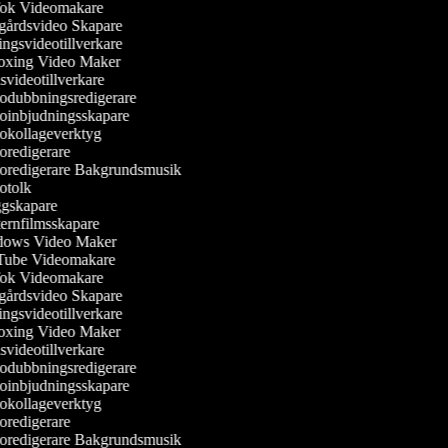
ok Videomakare
årdsvideo Skapare
ngsvideotillverkare
xing Video Maker
svideotillverkare
dubbningsredigerare
inbjudningsskapare
kollageverktyg
redigerare
redigerare Bakgrundsmusik
tolk
gskapare
rnfilmsskapare
ows Video Maker
ube Videomakare
ok Videomakare
årdsvideo Skapare
ngsvideotillverkare
xing Video Maker
svideotillverkare
dubbningsredigerare
inbjudningsskapare
kollageverktyg
redigerare
redigerare Bakgrundsmusik