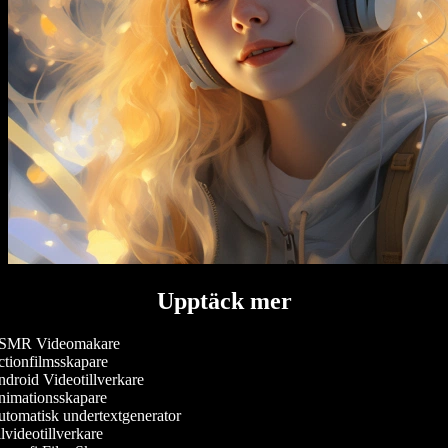
Upptäck mer
MR Videomakare
tionfilmsskapare
droid Videotillverkare
imationsskapare
tomatisk undertextgenerator
videotillverkare