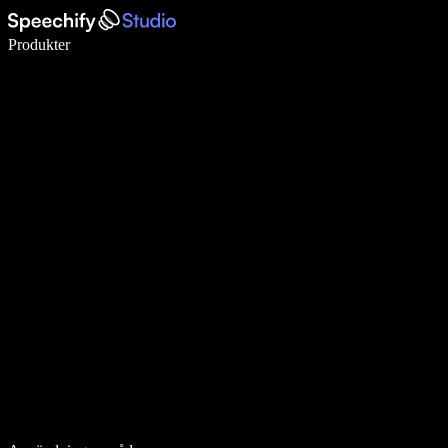
Skriv 5× snabbare med röstdiktering
Produkter
Läs mer