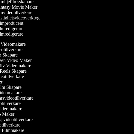
miljefilmsskapare
ntasy Movie Maker
nvideotillverkare
stighetsvideoverktyg
lmproducent
lmredigerare
lmredigerare
ler Videomakare
deotillverkare
eo Skapare
reen Video Maker
själv Videomakare
m Reels Skapare
ideotillverkare
ker
ilm Skapare
Videomakare
rsvideotillverkare
otillverkare
svideomakare
eo Maker
gsvideotillverkare
otillverkare
sk Filmmakare