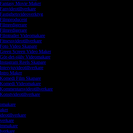
Fantasy Movie Maker
Fanvideotillverkare
Fastighetsvideoverktyg
Filmproducent
Filmredigerare
Filmredigerare
Filmtrailer Videomakare
Fitnessvideotillverkare
Foto Video Skapare
Green Screen Video Maker
Gör-det-själv Videomakare
Instagram Reels Skapare
Intervjuvideotillverkare
Intro Maker
Komedi Film Skapare
Komedi Videomakare
Kommentarsvideotillverkare
Konstvideotillverkare
deomakare
Maker
ideotillverkare
lverkare
Filmmakare
llverkare