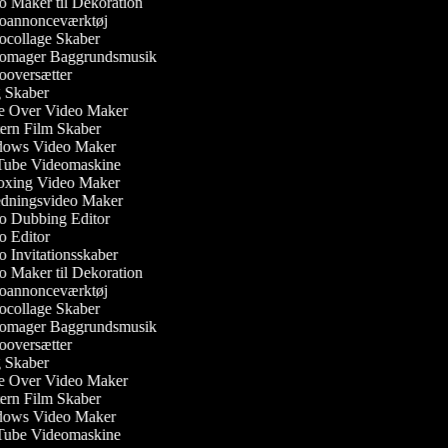
 Maker til Dekoration
annonceværktøj
collage Skaber
omager Baggrundsmusik
oversætter
Skaber
 Over Video Maker
rn Film Skaber
ows Video Maker
ube Videomaskine
xing Video Maker
dningsvideo Maker
 Dubbing Editor
 Editor
 Invitationsskaber
 Maker til Dekoration
annonceværktøj
collage Skaber
omager Baggrundsmusik
oversætter
Skaber
 Over Video Maker
rn Film Skaber
ows Video Maker
ube Videomaskine