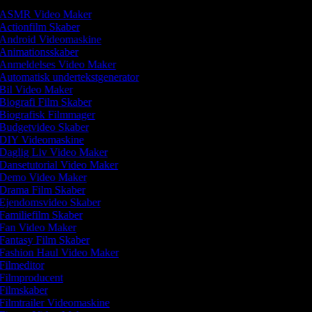
ASMR Video Maker
Actionfilm Skaber
Android Videomaskine
Animationsskaber
Anmeldelses Video Maker
Automatisk undertekstgenerator
Bil Video Maker
Biografi Film Skaber
Biografisk Filmmager
Budgetvideo Skaber
DIY Videomaskine
Daglig Liv Video Maker
Dansetutorial Video Maker
Demo Video Maker
Drama Film Skaber
Ejendomsvideo Skaber
Familiefilm Skaber
Fan Video Maker
Fantasy Film Skaber
Fashion Haul Video Maker
Filmeditor
Filmproducent
Filmskaber
Filmtrailer Videomaskine