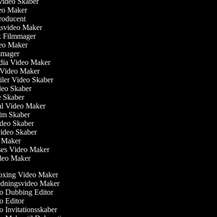
svideo Skaber
deo Maker
producent
gsvideo Maker
sk Filmmager
ideo Maker
ilmmager
edia Video Maker
e Video Maker
ailer Video Skaber
ideo Skaber
ie Skaber
ial Video Maker
Film Skaber
ideo Skaber
video Skaber
o Maker
ses Video Maker
ideo Maker
xing Video Maker
dningsvideo Maker
 Dubbing Editor
 Editor
 Invitationsskaber