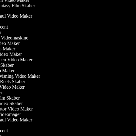
n Video Maker
ntasy Film Skaber
Haul Video Maker
r
ucent
er
ler Videomaskine
Video Maker
eo Maker
Video Maker
reen Video Maker
m Skaber
eo Maker
visning Video Maker
m Reels Skaber
w Video Maker
ker
ilm Skaber
video Skaber
ator Video Maker
 Videomager
Haul Video Maker
r
ucent