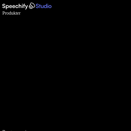
Skriv 5× hurtigere med stemmeskrivning
Produkter
Læs mere