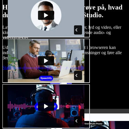
Her er bare en lille smagsprøve på, hvad
du kan lave med Speechify Studio.
Lav voice-overs, tilføj royaltyfrie stockbilleder, lyd og video, eller
klon din stemme og skab komplette, imponerende audio- og
videoprojekter.
Uden indlæringskurve og med alt tilgængeligt i browseren kan
indholdsskabere slippe for traditionelle begrænsninger og føre alle
deres kreative idéer ud i livet.
Start Studio