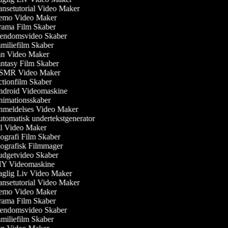
nsetutorial Video Maker
mo Video Maker
ama Film Skaber
endomsvideo Skaber
miliefilm Skaber
n Video Maker
ntasy Film Skaber
MR Video Maker
tionfilm Skaber
droid Videomaskine
imationsskaber
meldelses Video Maker
tomatisk undertekstgenerator
l Video Maker
ografi Film Skaber
ografisk Filmmager
dgetvideo Skaber
Y Videomaskine
glig Liv Video Maker
nsetutorial Video Maker
mo Video Maker
ama Film Skaber
endomsvideo Skaber
miliefilm Skaber