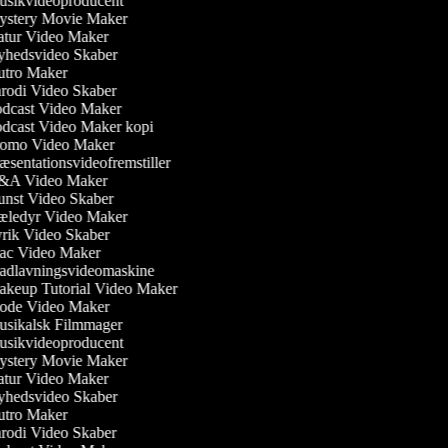
sikvideoproducent
stery Movie Maker
tur Video Maker
hedsvideo Skaber
tro Maker
rodi Video Skaber
dcast Video Maker
dcast Video Maker kopi
omo Video Maker
æsentationsvideofremstiller
A Video Maker
nst Video Skaber
ledyr Video Maker
rik Video Skaber
c Video Maker
dlavningsvideomaskine
keup Tutorial Video Maker
de Video Maker
sikalsk Filmmager
sikvideoproducent
stery Movie Maker
tur Video Maker
hedsvideo Skaber
tro Maker
rodi Video Skaber