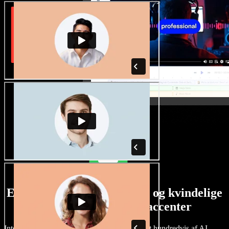
Et stort udvalg af mandlige og kvindelige
stemmer i alverdens accenter
Intet projekt behøver at lyde ens. Vælg blandt hundredvis af AI-