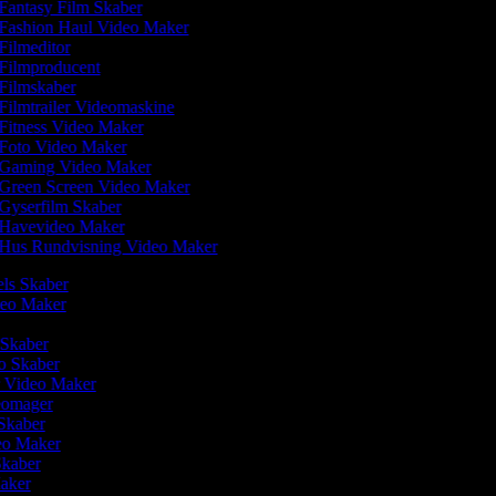
Fantasy Film Skaber
Fashion Haul Video Maker
Filmeditor
Filmproducent
Filmskaber
Filmtrailer Videomaskine
Fitness Video Maker
Foto Video Maker
Gaming Video Maker
Green Screen Video Maker
Gyserfilm Skaber
Havevideo Maker
Hus Rundvisning Video Maker
els Skaber
ideo Maker
 Skaber
eo Skaber
r Video Maker
deomager
 Skaber
deo Maker
 Skaber
Maker