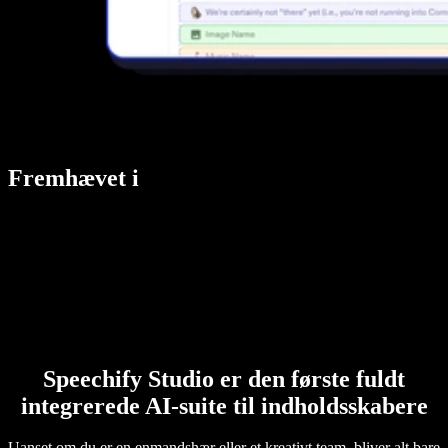
Fremhævet i
Speechify Studio er den første fuldt
integrerede AI-suite til indholdsskabere
Uanset om du er en enmandshær eller et kreativt team, bliver alt bare