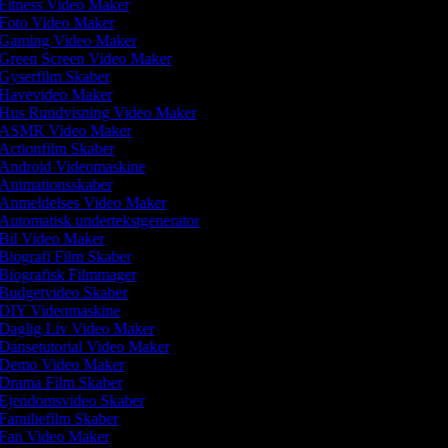
Fitness Video Maker
Foto Video Maker
Gaming Video Maker
Green Screen Video Maker
Gyserfilm Skaber
Havevideo Maker
Hus Rundvisning Video Maker
ASMR Video Maker
Actionfilm Skaber
Android Videomaskine
Animationsskaber
Anmeldelses Video Maker
Automatisk undertekstgenerator
Bil Video Maker
Biografi Film Skaber
Biografisk Filmmager
Budgetvideo Skaber
DIY Videomaskine
Daglig Liv Video Maker
Dansetutorial Video Maker
Demo Video Maker
Drama Film Skaber
Ejendomsvideo Skaber
Familiefilm Skaber
Fan Video Maker