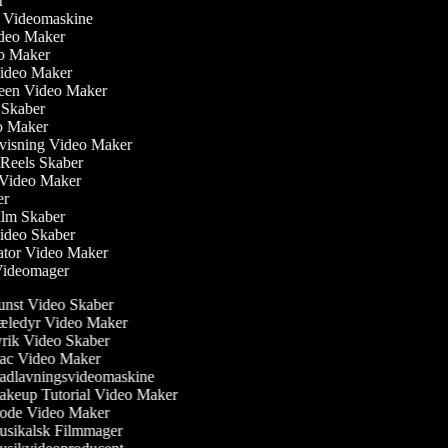
er
ler Videomaskine
Video Maker
eo Maker
Video Maker
reen Video Maker
m Skaber
eo Maker
visning Video Maker
m Reels Skaber
w Video Maker
ker
ilm Skaber
video Skaber
ator Video Maker
 Videomager
nst Video Skaber
ledyr Video Maker
rik Video Skaber
c Video Maker
dlavningsvideomaskine
keup Tutorial Video Maker
de Video Maker
sikalsk Filmmager