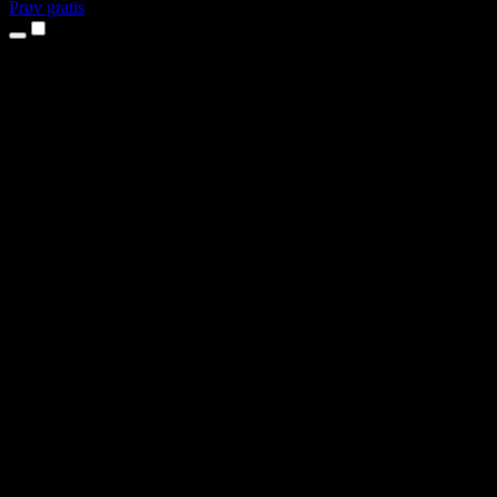
Prøv gratis
Produkter
Tekst til tale
iPhone- og iPad-apps
Android-app
Chrome-udvidelse
Edge-udvidelse
Webapp
Mac-app
Windows-app
AI-stemmegenerator
Voice Over
Dubbing