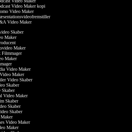
dcast Video Maker
dcast Video Maker kopi
omo Video Maker
æsentationsvideofremstiller
A Video Maker
svideo Skaber
deo Maker
producent
gsvideo Maker
sk Filmmager
ideo Maker
ilmmager
edia Video Maker
e Video Maker
ailer Video Skaber
ideo Skaber
ie Skaber
ial Video Maker
Film Skaber
ideo Skaber
video Skaber
o Maker
ses Video Maker
ideo Maker