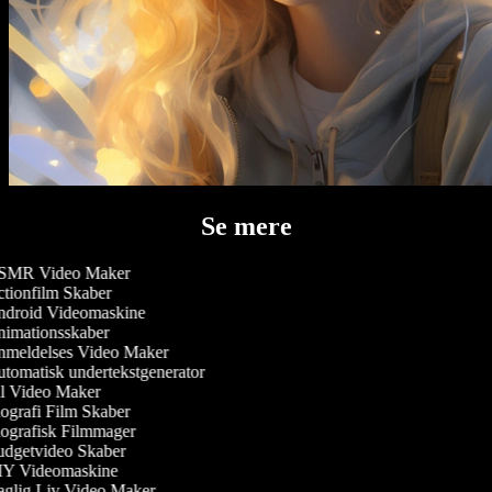
Se mere
MR Video Maker
tionfilm Skaber
droid Videomaskine
imationsskaber
meldelses Video Maker
tomatisk undertekstgenerator
l Video Maker
ografi Film Skaber
ografisk Filmmager
dgetvideo Skaber
Y Videomaskine
glig Liv Video Maker