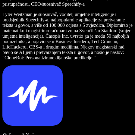
pristupačnosti, CEO/suosnivač Speechify-a
Tyler Weitzman je suosnivač, voditelj umjetne inteligencije i
predsjednik Speechify-a, najpopularnije aplikacije za pretvaranje
teksta u govor, s više od 100.000 ocjena s 5 zvjezdica. Diplomirao je
matematiku i magistrirao računarstvo na Sveučilištu Stanford (smjer
umjetna inteligencija). Časopis Inc. uvrstio ga je među 50 najboljih
poduzetnika, a pojavio se u Business Insideru, TechCrunchu,
LifeHackeru, CBS-u i drugim medijima. Njegov magistarski rad
bavio se AI-jem i pretvaranjem teksta u govor, a nosio je naslov:
“CloneBot: Personalizirane dijaloške predikcije.”