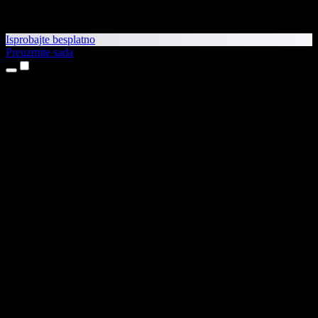
Isprobajte besplatno
Preuzmite sada
Proizvodi
Pretvaranje teksta u govor
Aplikacije za iPhone i iPad
Aplikacija za Android
Proširenje za Chrome
Proširenje za Edge
Web-aplikacija
Aplikacija za Mac
Aplikacija za Windows