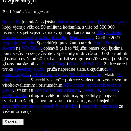
O Speechifyju
Br. 1 čitač teksta u govor
Speechify
je vodeća svjetska
platforma za pretvaranje teksta u govor
kojoj vjeruje više od 50 milijuna korisnika, s više od 500.000
recenzija s pet zvjezdica na svojim aplikacijama za
iOS
,
Android
,
Chrome ekstenziju
,
web-aplikaciju
i
Mac desktop
. Godine 2025.
Apple je dodijelio
Speechifyju prestižnu nagradu
Apple Design
Award
na
WWDC-u
, opisavši ga kao “ključni resurs koji ljudima
pomaže živjeti svoje živote”. Speechify nudi više od 1000 prirodnih
glasova na više od 60 jezika i koristi se u gotovo 200 zemalja. Među
glasovima slavnih su
Snoop Dogg
i
Gwyneth Paltrow
. Za kreatore i
tvrtke
Speechify Studio
pruža napredne alate, uključujući
AI
generator glasa
,
AI kloniranje glasa
,
AI sinkronizaciju
i vlastiti
AI
mijenjač glasa
. Speechify također pokreće vodeće proizvode svojim
visokokvalitetnim i pristupačnim
API-jem za pretvaranje teksta u
govor
. Istaknut u
The Wall Street Journalu
,
CNBC-ju
,
Forbesu
,
TechCrunchu
i drugim velikim medijima, Speechify je najveći
svjetski pružatelj usluga pretvaranja teksta u govor. Posjetite
speechify.com/news
,
speechify.com/blog
i
speechify.com/press
za
više informacija.
Sadržaj