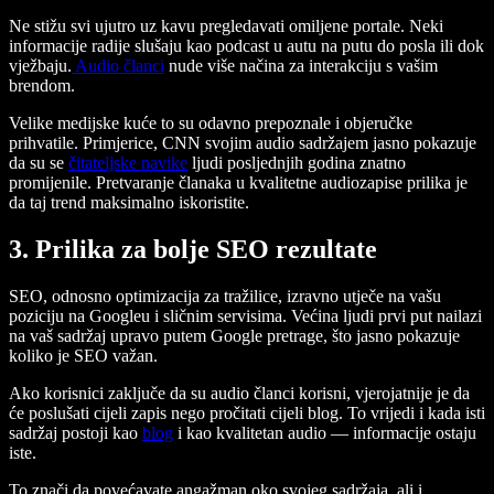
Ne stižu svi ujutro uz kavu pregledavati omiljene portale. Neki
informacije radije slušaju kao podcast u autu na putu do posla ili dok
vježbaju.
Audio članci
nude više načina za interakciju s vašim
brendom.
Velike medijske kuće to su odavno prepoznale i objeručke
prihvatile. Primjerice, CNN svojim audio sadržajem jasno pokazuje
da su se
čitateljske navike
ljudi posljednjih godina znatno
promijenile. Pretvaranje članaka u kvalitetne audiozapise prilika je
da taj trend maksimalno iskoristite.
3. Prilika za bolje SEO rezultate
SEO, odnosno optimizacija za tražilice, izravno utječe na vašu
poziciju na Googleu i sličnim servisima. Većina ljudi prvi put nailazi
na vaš sadržaj upravo putem Google pretrage, što jasno pokazuje
koliko je SEO važan.
Ako korisnici zaključe da su audio članci korisni, vjerojatnije je da
će poslušati cijeli zapis nego pročitati cijeli blog. To vrijedi i kada isti
sadržaj postoji kao
blog
i kao kvalitetan audio — informacije ostaju
iste.
To znači da povećavate angažman oko svojeg sadržaja, ali i