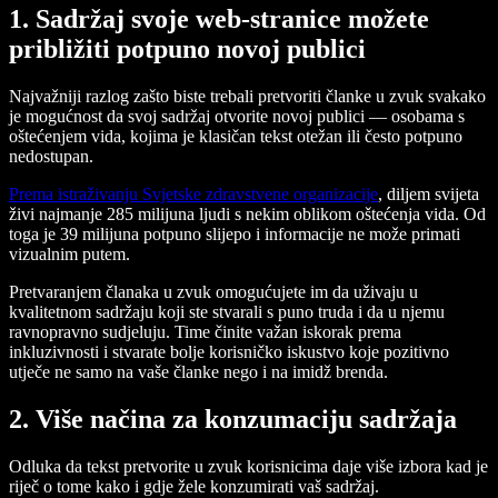
1. Sadržaj svoje web-stranice možete
približiti potpuno novoj publici
Najvažniji razlog zašto biste trebali pretvoriti članke u zvuk svakako
je mogućnost da svoj sadržaj otvorite novoj publici — osobama s
oštećenjem vida, kojima je klasičan tekst otežan ili često potpuno
nedostupan.
Prema istraživanju Svjetske zdravstvene organizacije
, diljem svijeta
živi najmanje 285 milijuna ljudi s nekim oblikom oštećenja vida. Od
toga je 39 milijuna potpuno slijepo i informacije ne može primati
vizualnim putem.
Pretvaranjem članaka u zvuk omogućujete im da uživaju u
kvalitetnom sadržaju koji ste stvarali s puno truda i da u njemu
ravnopravno sudjeluju. Time činite važan iskorak prema
inkluzivnosti i stvarate bolje korisničko iskustvo koje pozitivno
utječe ne samo na vaše članke nego i na imidž brenda.
2. Više načina za konzumaciju sadržaja
Odluka da tekst pretvorite u zvuk korisnicima daje više izbora kad je
riječ o tome kako i gdje žele konzumirati vaš sadržaj.