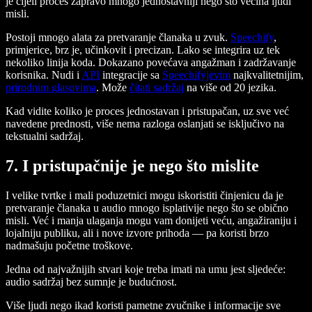
je cijeli proces zapravo mnogo jednostavniji nego što većina ljudi
misli.
Postoji mnogo alata za pretvaranje članaka u zvuk.
Speechify
,
primjerice, brz je, učinkovit i precizan. Lako se integrira uz tek
nekoliko linija koda. Dokazano povećava angažman i zadržavanje
korisnika. Nudi i
API
integracije sa
Speechifyjevim
najkvalitetnijim,
prirodnim glasovima
. Može
čitati sadržaj
na više od 20 jezika.
Kad vidite koliko je proces jednostavan i pristupačan, uz sve već
navedene prednosti, više nema razloga oslanjati se isključivo na
tekstualni sadržaj.
7. I pristupačnije je nego što mislite
I velike tvrtke i mali poduzetnici mogu iskoristiti činjenicu da je
pretvaranje članaka u audio mnogo isplativije nego što se obično
misli. Već i manja ulaganja mogu vam donijeti veću, angažiraniju i
lojalniju publiku, ali i nove izvore prihoda — pa koristi brzo
nadmašuju početne troškove.
Jedna od najvažnijih stvari koje treba imati na umu jest sljedeće:
audio sadržaj bez sumnje je budućnost.
Više ljudi nego ikad koristi pametne zvučnike i informacije sve