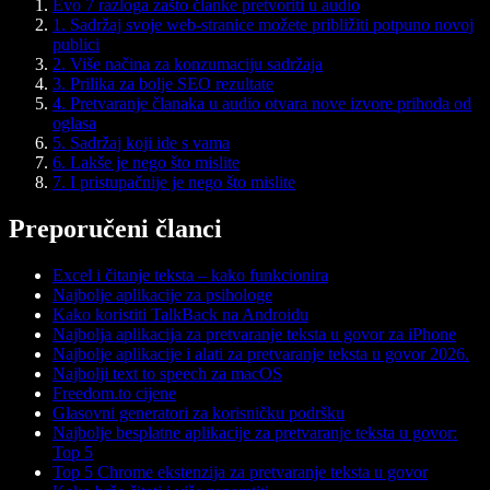
Evo 7 razloga zašto članke pretvoriti u audio
1. Sadržaj svoje web-stranice možete približiti potpuno novoj
publici
2. Više načina za konzumaciju sadržaja
3. Prilika za bolje SEO rezultate
4. Pretvaranje članaka u audio otvara nove izvore prihoda od
oglasa
5. Sadržaj koji ide s vama
6. Lakše je nego što mislite
7. I pristupačnije je nego što mislite
Preporučeni članci
Excel i čitanje teksta – kako funkcionira
Najbolje aplikacije za psihologe
Kako koristiti TalkBack na Androidu
Najbolja aplikacija za pretvaranje teksta u govor za iPhone
Najbolje aplikacije i alati za pretvaranje teksta u govor 2026.
Najbolji text to speech za macOS
Freedom.to cijene
Glasovni generatori za korisničku podršku
Najbolje besplatne aplikacije za pretvaranje teksta u govor:
Top 5
Top 5 Chrome ekstenzija za pretvaranje teksta u govor