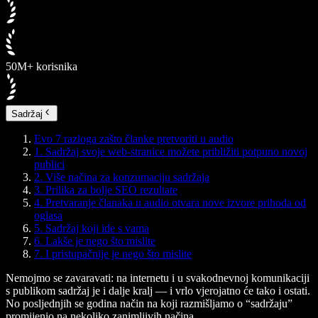
50M+ korisnika
Sadržaj
Evo 7 razloga zašto članke pretvoriti u audio
1. Sadržaj svoje web-stranice možete približiti potpuno novoj
publici
2. Više načina za konzumaciju sadržaja
3. Prilika za bolje SEO rezultate
4. Pretvaranje članaka u audio otvara nove izvore prihoda od
oglasa
5. Sadržaj koji ide s vama
6. Lakše je nego što mislite
7. I pristupačnije je nego što mislite
Nemojmo se zavaravati: na internetu i u svakodnevnoj komunikaciji
s publikom sadržaj je i dalje kralj — i vrlo vjerojatno će tako i ostati.
No posljednjih se godina način na koji razmišljamo o “sadržaju”
promijenio na nekoliko zanimljivih načina.