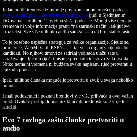
Jedan od tih trendova izravno je povezan s popularnošću podcasta.
Prema nedavnom istraživanju, otprilike 60%
ljudi u Sjedinjenim
Državama starijih od 12 godina sluša podcaste. Mnogi više nemaju
vremena ni volje informacije pratiti “na starinski način”, isključivo
kroz tekst. Sve više njih bira audio sadržaj — a taj broj stalno raste.
To je posebno uspješna strategija za velike organizacije. Sjetite se,
primjerice, WebMD-a ili ESPN-a — takve su organizacije idealni
kandidati. No njihovi timovi za sadržaj već sada ulažu sate u
istraživanje ključnih riječi i pisanje preciznih tekstova za korisnike.
Nitko nema ni vremena ni budžeta svaku napisanu riječ pretvarati u
epizodu podcasta.
Ipak, milijune članaka moguće je pretvoriti u zvuk u svega nekoliko
minuta.
I mali poduzetnici i poznati brendovi sve više prihvaćaju ovaj važan
trend. Ovakav pristup donosi niz ključnih prednosti koje vrijedi
istražiti.
Evo 7 razloga zašto članke pretvoriti u
audio