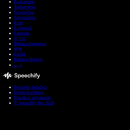
Български
ქართული
Slovenčina
Slovenščina
Eesti
Ελληνικά
Lietuvių
עברית
Bahasa Indonesia
বাংলা
Català
Bahasa Melayu
اردو
Postavke kolačića
Uvjeti korištenja
Pravila o privatnosti
© Speechify Inc 2026