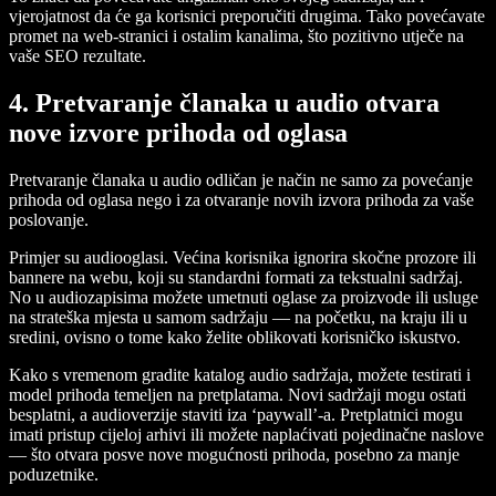
vjerojatnost da će ga korisnici preporučiti drugima. Tako povećavate
promet na web-stranici i ostalim kanalima, što pozitivno utječe na
vaše SEO rezultate.
4. Pretvaranje članaka u audio otvara
nove izvore prihoda od oglasa
Pretvaranje članaka u audio odličan je način ne samo za povećanje
prihoda od oglasa nego i za otvaranje novih izvora prihoda za vaše
poslovanje.
Primjer su audiooglasi. Većina korisnika ignorira skočne prozore ili
bannere na webu, koji su standardni formati za tekstualni sadržaj.
No u audiozapisima možete umetnuti oglase za proizvode ili usluge
na strateška mjesta u samom sadržaju — na početku, na kraju ili u
sredini, ovisno o tome kako želite oblikovati korisničko iskustvo.
Kako s vremenom gradite katalog audio sadržaja, možete testirati i
model prihoda temeljen na pretplatama. Novi sadržaji mogu ostati
besplatni, a audioverzije staviti iza ‘paywall’-a. Pretplatnici mogu
imati pristup cijeloj arhivi ili možete naplaćivati pojedinačne naslove
— što otvara posve nove mogućnosti prihoda, posebno za manje
poduzetnike.