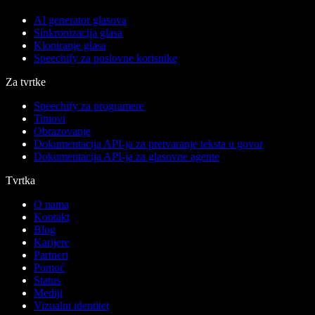
AI generator glasova
Sinkronizacija glasa
Kloniranje glasa
Speechify za poslovne korisnike
Za tvrtke
Speechify za programere
Timovi
Obrazovanje
Dokumentacija API-ja za pretvaranje teksta u govor
Dokumentacija API-ja za glasovne agente
Tvrtka
O nama
Kontakt
Blog
Karijere
Partneri
Pomoć
Status
Mediji
Vizualni identitet