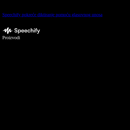
Speechify pokreće diktiranje pomoću glasovnog unosa
Pišite 5× brže uz glasovno diktiranje
Proizvodi
Saznajte više