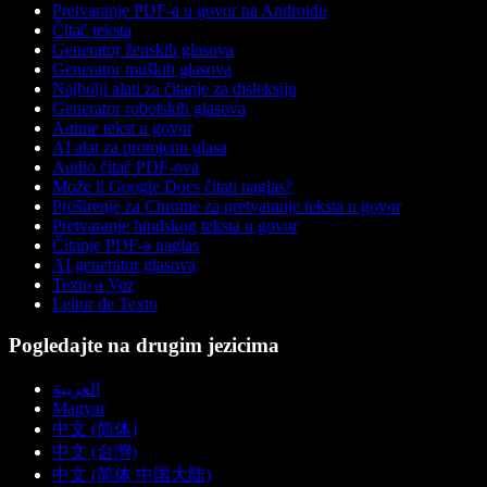
Pretvaranje PDF-a u govor na Androidu
Čitač teksta
Generator ženskih glasova
Generator muških glasova
Najbolji alati za čitanje za disleksiju
Generator robotskih glasova
Anime tekst u govor
AI alat za promjenu glasa
Audio čitač PDF-ova
Može li Google Docs čitati naglas?
Proširenje za Chrome za pretvaranje teksta u govor
Pretvaranje hindskog teksta u govor
Čitanje PDF-a naglas
AI generator glasova
Texto a Voz
Leitor de Texto
Pogledajte na drugim jezicima
العربية
Magyar
中文 (简体)
中文 (台灣)
中文 (简体 中国大陆)