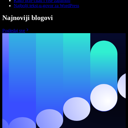
Kako brže čitati i više zapamtiti
Najbolji tekst-u-govor za WordPress
Najnoviji blogovi
Pogledaj sve