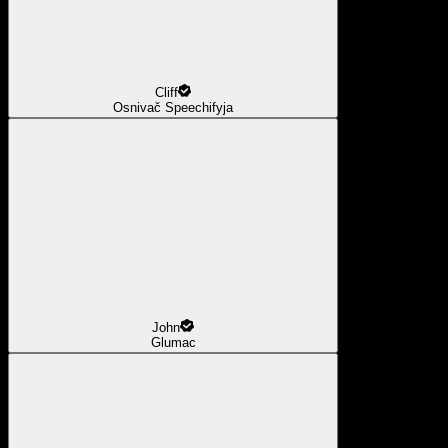
Cliff
Osnivač Speechifyja
John
Glumac