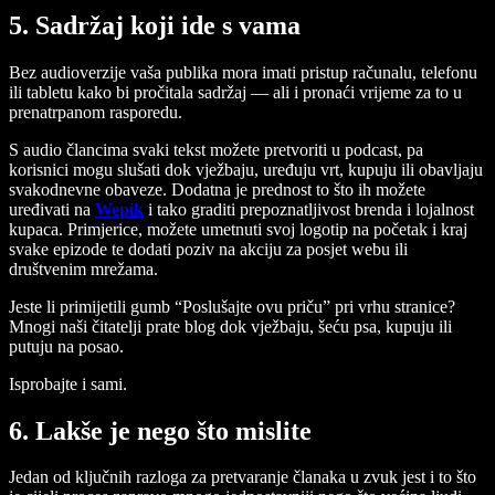
5. Sadržaj koji ide s vama
Bez audioverzije vaša publika mora imati pristup računalu, telefonu
ili tabletu kako bi pročitala sadržaj — ali i pronaći vrijeme za to u
prenatrpanom rasporedu.
S audio člancima svaki tekst možete pretvoriti u podcast, pa
korisnici mogu slušati dok vježbaju, uređuju vrt, kupuju ili obavljaju
svakodnevne obaveze. Dodatna je prednost to što ih možete
uređivati na
Wepik
i tako graditi prepoznatljivost brenda i lojalnost
kupaca. Primjerice, možete umetnuti svoj logotip na početak i kraj
svake epizode te dodati poziv na akciju za posjet webu ili
društvenim mrežama.
Jeste li primijetili gumb “Poslušajte ovu priču” pri vrhu stranice?
Mnogi naši čitatelji prate blog dok vježbaju, šeću psa, kupuju ili
putuju na posao.
Isprobajte i sami.
6. Lakše je nego što mislite
Jedan od ključnih razloga za pretvaranje članaka u zvuk jest i to što