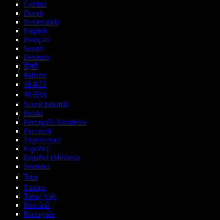
Čeština
Dansk
Nederlands
English
Français
Suomi
Deutsch
हिन्दी
Italiano
日本語
한국어
Norsk bokmål
Polski
Português Brasileiro
Русский
Українська
Español
Español (México)
Svenska
ไทย
Türkçe
Tiếng Việt
Română
Português