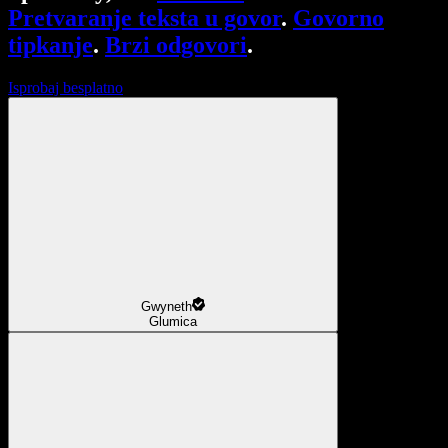
Pretvaranje teksta u govor
.
Govorno
tipkanje
.
Brzi odgovori
.
Isprobaj besplatno
Gwyneth
Glumica