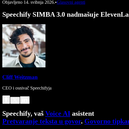
Objavljeno
14. svibnja 2026.
•
Glasovni agenti
Speechify SIMBA 3.0 nadmašuje ElevenLabs
Cliff Weitzman
CEO i osnivač Speechifyja
Speechify, vaš
Voice AI
asistent
Pretvaranje teksta u govor
.
Govorno tipka