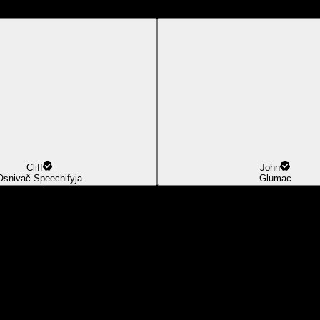
Cliff
John
Osnivač Speechifyja
Glumac