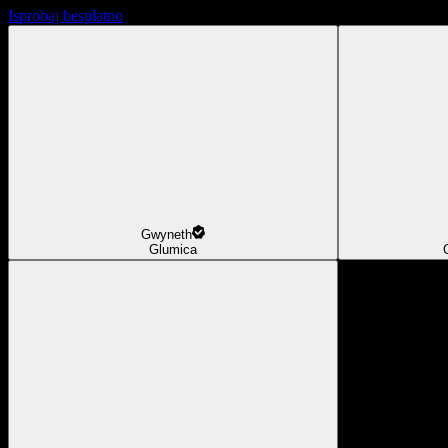
Isprobaj besplatno
Gwyneth
Glumica