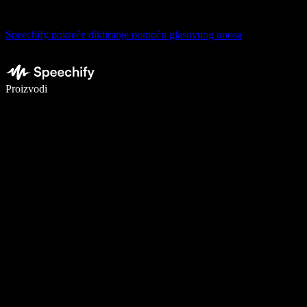
Speechify pokreće diktiranje pomoću glasovnog unosa
Pišite 5× brže uz glasovno diktiranje
Proizvodi
Saznajte više