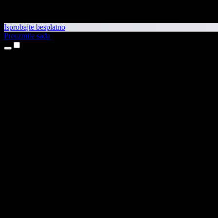
Isprobajte besplatno
Preuzmite sada
Proizvodi
Pretvaranje teksta u govor
Aplikacije za iPhone i iPad
Aplikacija za Android
Proširenje za Chrome
Proširenje za Edge
Web-aplikacija
Aplikacija za Mac
Aplikacija za Windows