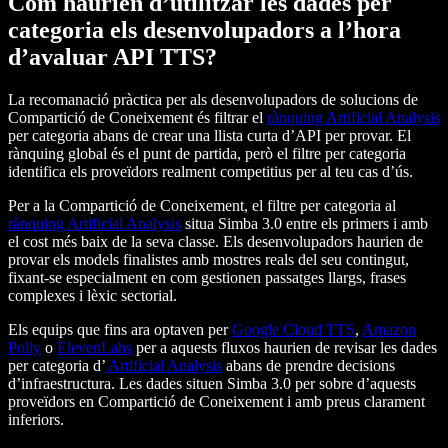
Com haurien d’utilitzar les dades per
categoria els desenvolupadors a l’hora
d’avaluar API TTS?
La recomanació pràctica per als desenvolupadors de solucions de
Compartició de Coneixement és filtrar el
rànquing Artificial Analysis
per categoria abans de crear una llista curta d’API per provar. El
rànquing global és el punt de partida, però el filtre per categoria
identifica els proveïdors realment competitius per al teu cas d’ús.
Per a la Compartició de Coneixement, el filtre per categoria al
rànquing Artificial Analysis
situa Simba 3.0 entre els primers i amb
el cost més baix de la seva classe. Els desenvolupadors haurien de
provar els models finalistes amb mostres reals del seu contingut,
fixant-se especialment en com gestionen passatges llargs, frases
complexes i lèxic sectorial.
Els equips que fins ara optaven per
Google Cloud TTS
,
Amazon
Polly
o
ElevenLabs
per a aquests fluxos haurien de revisar les dades
per categoria d’
Artificial Analysis
abans de prendre decisions
d’infraestructura. Les dades situen Simba 3.0 per sobre d’aquests
proveïdors en Compartició de Coneixement i amb preus clarament
inferiors.