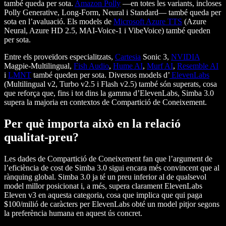
també queda per sota.
Amazon Polly
—en totes les variants, incloses
Polly Generative, Long-Form, Neural i Standard— també queda per
sota en l’avaluació. Els models de
Microsoft Azure TTS
(Azure
Neural, Azure HD 2.5, MAI-Voice-1 i VibeVoice) també queden
per sota.
Entre els proveïdors especialitzats,
Cartesia
Sonic 3,
NVIDIA
Magpie-Multilingual,
Fish Audio
,
Hume AI
,
Murf AI
,
Resemble AI
i
LMNT
també queden per sota. Diversos models d’
ElevenLabs
(Multilingual v2, Turbo v2.5 i Flash v2.5) també són superats, cosa
que reforça que, fins i tot dins la gamma d’ElevenLabs, Simba 3.0
supera la majoria en contextos de Compartició de Coneixement.
Per què importa això en la relació
qualitat-preu?
Les dades de Compartició de Coneixement fan que l’argument de
l’eficiència de cost de Simba 3.0 sigui encara més convincent que al
rànquing global. Simba 3.0 ja té un preu inferior al de qualsevol
model millor posicionat i, a més, supera clarament ElevenLabs
Eleven v3 en aquesta categoria, cosa que implica que qui paga
$100/milió de caràcters per ElevenLabs obté un model pitjor segons
la preferència humana en aquest ús concret.