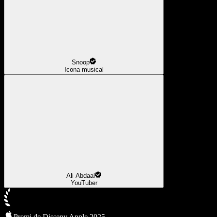
Snoop
Icona musical
Ali Abdaal
YouTuber
Premi de Disseny Apple 2025