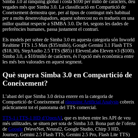
Simba 3.0 al rànquing global i costa $100 per milió de caràcters, deu
vegades més que Simba 3.0. La classificació en Compartició de
Coneixement demostra que, per al tipus de contingut més habitual
per a molts desenvolupadors, aquest sobrecost no es tradueix en una
millor qualitat respecte a SIMBA 3.0. De fet, segons les dades de
preferències humanes, passa justament el contrari.
Els models per sobre de Simba 3.0 en aquesta categoria són Inworld
Realtime TTS 1.5 Max ($35/milió), Google Gemini 3.1 Flash TTS
($18,30), StepAudio 2.5 TTS ($85) i ElevenLabs Eleven v3 ($100).
Simba 3.0, a $10/milió de caràcters, és l’opció més econòmica entre
les més ben valorades en aquest segment.
Què supera Simba 3.0 en Compartició de
Coneixement?
L’abast del que Simba 3.0 deixa enrere en la categoria de
Compartició de Coneixement al
rànquing Artificial Analysis
cobreix
pràcticament tot el panorama del TTS comercial.
TTS-1 i TTS-1 HD d’OpenAI
, que es troben entre les API de veu
més utilitzades, se situen per sota de Simba 3.0. Bona part de l’oferta
de
Google
(WaveNet, Neural2, Google Studio, Chirp 3 HD,
Journey, Gemini 2.5 Flash TTS, Gemini 2.5 Pro, Flash Lite TTS)