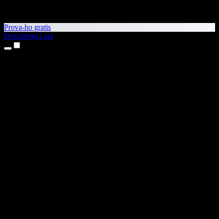
Prova-ho gratis
Descarrega'l ara
Productes
Text a veu
Aplicacions per a iPhone i iPad
Aplicació per a Android
Extensió per al Chrome
Extensió per a l'Edge
Aplicació web
Aplicació per al Mac
Aplicació per al Windows