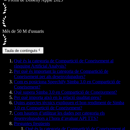
Més de 50 M d'usuaris
Taula de continguts
Què és la categoria de Compartició de Coneixement al
rànquing Artificial Analysis?
Per què és important la categoria de Compartició de
Coneixement per als desenvolupadors?
Com es posiciona Speechify Simba 3.0 en Compartició de
Coneixement?
Què supera Simba 3.0 en Compartició de Coneixement?
Per què importa això en la relació qualitat-preu?
Quins aspectes tècnics expliquen el bon rendiment de Simba
3.0 en Compartició de Coneixement?
Com haurien d’utilitzar les dades per categoria els
desenvolupadors a l’hora d’avaluar API TTS?
Preguntes freqüents
Què és la categoria de Compartició de Coneixement al