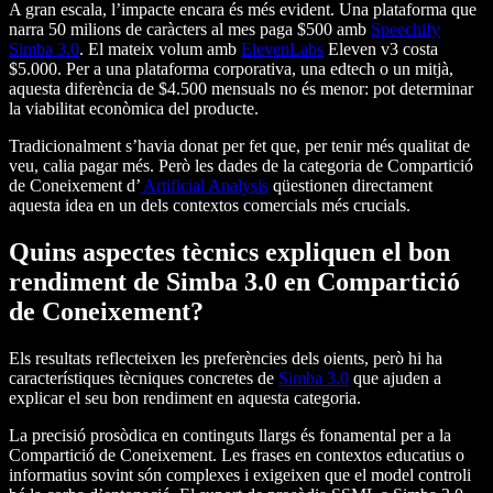
A gran escala, l’impacte encara és més evident. Una plataforma que
narra 50 milions de caràcters al mes paga $500 amb
Speechify
Simba 3.0
. El mateix volum amb
ElevenLabs
Eleven v3 costa
$5.000. Per a una plataforma corporativa, una edtech o un mitjà,
aquesta diferència de $4.500 mensuals no és menor: pot determinar
la viabilitat econòmica del producte.
Tradicionalment s’havia donat per fet que, per tenir més qualitat de
veu, calia pagar més. Però les dades de la categoria de Compartició
de Coneixement d’
Artificial Analysis
qüestionen directament
aquesta idea en un dels contextos comercials més crucials.
Quins aspectes tècnics expliquen el bon
rendiment de Simba 3.0 en Compartició
de Coneixement?
Els resultats reflecteixen les preferències dels oients, però hi ha
característiques tècniques concretes de
Simba 3.0
que ajuden a
explicar el seu bon rendiment en aquesta categoria.
La precisió prosòdica en continguts llargs és fonamental per a la
Compartició de Coneixement. Les frases en contextos educatius o
informatius sovint són complexes i exigeixen que el model controli