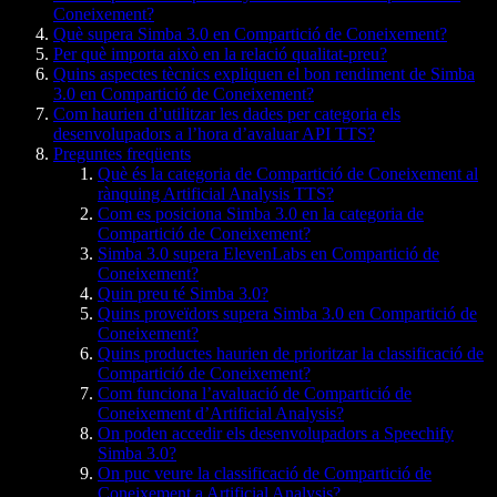
Coneixement?
Què supera Simba 3.0 en Compartició de Coneixement?
Per què importa això en la relació qualitat-preu?
Quins aspectes tècnics expliquen el bon rendiment de Simba
3.0 en Compartició de Coneixement?
Com haurien d’utilitzar les dades per categoria els
desenvolupadors a l’hora d’avaluar API TTS?
Preguntes freqüents
Què és la categoria de Compartició de Coneixement al
rànquing Artificial Analysis TTS?
Com es posiciona Simba 3.0 en la categoria de
Compartició de Coneixement?
Simba 3.0 supera ElevenLabs en Compartició de
Coneixement?
Quin preu té Simba 3.0?
Quins proveïdors supera Simba 3.0 en Compartició de
Coneixement?
Quins productes haurien de prioritzar la classificació de
Compartició de Coneixement?
Com funciona l’avaluació de Compartició de
Coneixement d’Artificial Analysis?
On poden accedir els desenvolupadors a Speechify
Simba 3.0?
On puc veure la classificació de Compartició de
Coneixement a Artificial Analysis?