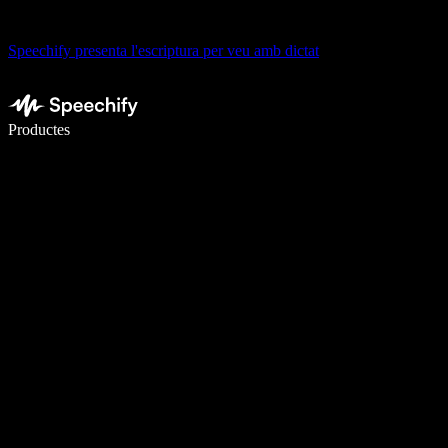
Speechify presenta l'escriptura per veu amb dictat
Escriu 5× més ràpid amb la veu
Productes
Més informació