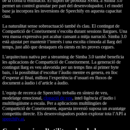
bé la corba d’entonació. El suport de prosòdia SSML a Simba 3.0
permet un control granular per part del desenvolupador, i el model
base ja incorpora les inversions de Speechify en aquesta capacitat
clau.
La naturalitat sense sobreactuació també és clau. El contingut de
Compartició de Coneixement s’escolta durant sessions llargues. Una
veu massa expressiva pot acabar cansant a mitja narració. Simba 3.0
està ajustat per mantenir l’interès i una escolta còmoda al llarg del
temps, just allò que destaquen els oients en les proves cegues.
L'arquitectura nativa per a streaming de Simba 3.0 també beneficia
les aplicacions de Compartició de Coneixement. La generació de
contingut llarg es veu afavorida per un temps fins al primer byte
baix, i la possibilitat d’escoltar l’àudio mentre es genera, en lloc
d’esperar al final, millora l’experiència d’usuari en fluxos de
document a àudio i d’article a àudio.
L’equip de recerca de Speechify treballa en síntesi de veu,
modelatge emocional,
clonació de veu
, intel·ligència d’àudio i
multilingüisme a escala. Per a aplicacions multilingües de
Compartició de Coneixement, aquesta inversió suposa un avantatge
competitiu directe. Els desenvolupadors poden explorar tota l’API a
speechify.ai
.