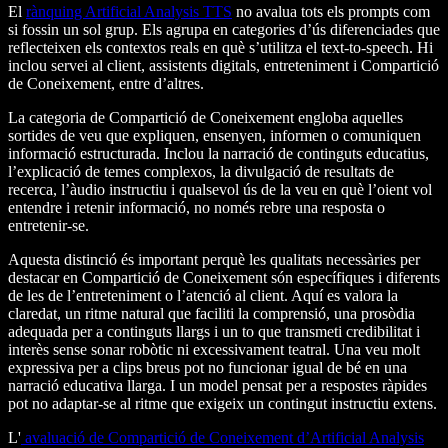
El
rànquing Artificial Analysis TTS
no avalua tots els prompts com
si fossin un sol grup. Els agrupa en categories d’ús diferenciades que
reflecteixen els contextos reals en què s’utilitza el text-to-speech. Hi
inclou servei al client, assistents digitals, entreteniment i Compartició
de Coneixement, entre d’altres.
La categoria de Compartició de Coneixement engloba aquelles
sortides de veu que expliquen, ensenyen, informen o comuniquen
informació estructurada. Inclou la narració de continguts educatius,
l’explicació de temes complexos, la divulgació de resultats de
recerca, l’àudio instructiu i qualsevol ús de la veu en què l’oient vol
entendre i retenir informació, no només rebre una resposta o
entretenir-se.
Aquesta distinció és important perquè les qualitats necessàries per
destacar en Compartició de Coneixement són específiques i diferents
de les de l’entreteniment o l’atenció al client. Aquí es valora la
claredat, un ritme natural que faciliti la comprensió, una prosòdia
adequada per a continguts llargs i un to que transmeti credibilitat i
interès sense sonar robòtic ni excessivament teatral. Una veu molt
expressiva per a clips breus pot no funcionar igual de bé en una
narració educativa llarga. I un model pensat per a respostes ràpides
pot no adaptar-se al ritme que exigeix un contingut instructiu extens.
L'
avaluació de Compartició de Coneixement d’Artificial Analysis