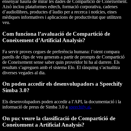
ensenyar hauria de mirar les dades de Compartició de Coneixement.
Això inclou plataformes edtech, formació corporativa, cadenes
d’audiollibres, productes d’àudio per a recerca i notícies, eines
mèdiques informatives i aplicacions de productivitat que utilitzen
veu.
Com funciona l’avaluació de Compartició de
Coneixement d’Artificial Analysis?
Fa servir proves cegues de preferència humana: l’oient compara
parells de clips de veu generats a partir de prompts de Compartició
de Coneixement sense saber quin proveïdor hi ha al darrere. Els
resultats s’agreguen amb el sistema Elo. El rànquing s’actualitza
diverses vegades al dia.
On poden accedir els desenvolupadors a Speechify
Simba 3.0?
Els desenvolupadors poden accedir a l’API, la documentació i la
informació de preus de Simba 3.0 a
speechify.ai
.
On puc veure la classificació de Compartició de
Coneixement a Artificial Analysis?