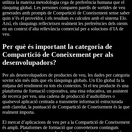
utilitza la mateixa metodologia cega de preferència humana que el
rànquing global. Les persones comparen parells de sortides de veu
generades amb prompts de Compartició de Coneixement sense saber
quin n’és el proveïdor, i els resultats es calculen amb el sistema Elo.
Així, els rànquings reflecteixen realment les preferències dels oients
en un context d’alta rellevància comercial per a solucions d’IA de
veu.
Per què és important la categoria de
Compartició de Coneixement per als
desenvolupadors?
Per als desenvolupadors de productes de veu, les dades per categoria
sovint són més útils que els rànquings globals. Un Elo global fa la
mitjana del rendiment en tots els contextos. Si el teu producte és una
plataforma de formació corporativa, una eina educativa, un assistent
de recerca per veu, una cadena de producció d’audiollibres o
qualsevol aplicació centrada a transmetre informació estructurada
amb claredat, la puntuació de Compartició de Coneixement és la que
realment importa.
El mercat d’aplicacions de veu per a la Compartició de Coneixement
és ampli. Plataformes de formació que converteixen continguts