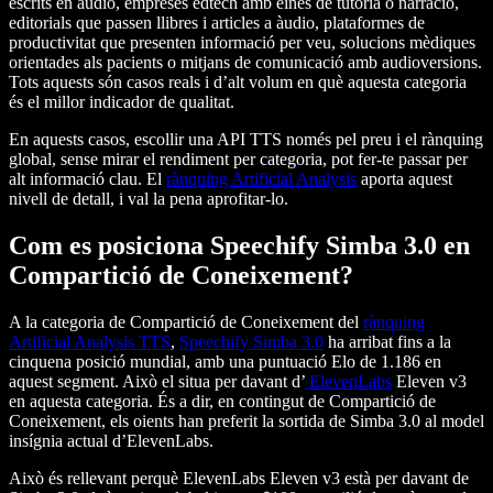
escrits en àudio, empreses edtech amb eines de tutoria o narració,
editorials que passen llibres i articles a àudio, plataformes de
productivitat que presenten informació per veu, solucions mèdiques
orientades als pacients o mitjans de comunicació amb audioversions.
Tots aquests són casos reals i d’alt volum en què aquesta categoria
és el millor indicador de qualitat.
En aquests casos, escollir una API TTS només pel preu i el rànquing
global, sense mirar el rendiment per categoria, pot fer-te passar per
alt informació clau. El
rànquing Artificial Analysis
aporta aquest
nivell de detall, i val la pena aprofitar-lo.
Com es posiciona Speechify Simba 3.0 en
Compartició de Coneixement?
A la categoria de Compartició de Coneixement del
rànquing
Artificial Analysis TTS
,
Speechify Simba 3.0
ha arribat fins a la
cinquena posició mundial, amb una puntuació Elo de 1.186 en
aquest segment. Això el situa per davant d’
ElevenLabs
Eleven v3
en aquesta categoria. És a dir, en contingut de Compartició de
Coneixement, els oients han preferit la sortida de Simba 3.0 al model
insígnia actual d’ElevenLabs.
Això és rellevant perquè ElevenLabs Eleven v3 està per davant de