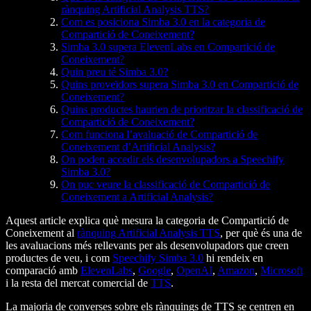
rànquing Artificial Analysis TTS?
Com es posiciona Simba 3.0 en la categoria de
Compartició de Coneixement?
Simba 3.0 supera ElevenLabs en Compartició de
Coneixement?
Quin preu té Simba 3.0?
Quins proveïdors supera Simba 3.0 en Compartició de
Coneixement?
Quins productes haurien de prioritzar la classificació de
Compartició de Coneixement?
Com funciona l’avaluació de Compartició de
Coneixement d’Artificial Analysis?
On poden accedir els desenvolupadors a Speechify
Simba 3.0?
On puc veure la classificació de Compartició de
Coneixement a Artificial Analysis?
Aquest article explica què mesura la categoria de Compartició de
Coneixement al
rànquing Artificial Analysis TTS
, per què és una de
les avaluacions més rellevants per als desenvolupadors que creen
productes de veu, i com
Speechify Simba 3.0
hi rendeix en
comparació amb
ElevenLabs
,
Google
,
OpenAI
,
Amazon
,
Microsoft
i la resta del mercat comercial de
TTS
.
La majoria de converses sobre els rànquings de TTS se centren en