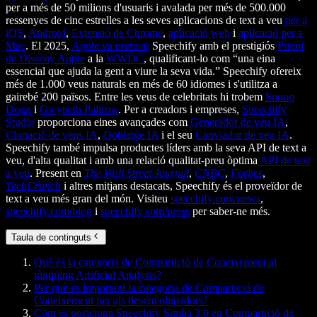
per a més de 50 milions d'usuaris i avalada per més de 500.000
ressenyes de cinc estrelles a les seves aplicacions de text a veu
per a
iOS
,
Android
,
Extensió de Chrome
,
aplicació web
i
aplicació per a
Mac
. El 2025,
Apple va premiar
Speechify amb el prestigiós
Premi
de Disseny Apple
a la
WWDC
, qualificant-lo com “una eina
essencial que ajuda la gent a viure la seva vida.” Speechify ofereix
més de 1.000 veus naturals en més de 60 idiomes i s'utilitza a
gairebé 200 països. Entre les veus de celebritats hi trobem
Snoop
Dogg
i
Gwyneth Paltrow
. Per a creadors i empreses,
Speechify
Studio
proporciona eines avançades com
Generador de veu IA
,
Clonació de veus IA
,
Doblatge IA
i el seu
Canviador de veu IA
.
Speechify també impulsa productes líders amb la seva API de text a
veu, d'alta qualitat i amb una relació qualitat-preu òptima
API de text
a veu
. Present en
The Wall Street Journal
,
CNBC
,
Forbes
,
TechCrunch
i altres mitjans destacats, Speechify és el proveïdor de
text a veu més gran del món. Visiteu
speechify.com/news
,
speechify.com/blog
i
speechify.com/press
per saber-ne més.
Taula de continguts
Què és la categoria de Compartició de Coneixement al
rànquing Artificial Analysis?
Per què és important la categoria de Compartició de
Coneixement per als desenvolupadors?
Com es posiciona Speechify Simba 3.0 en Compartició de