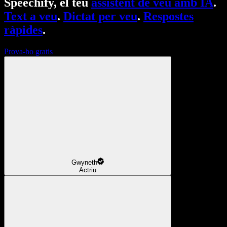
Speechify, el teu
assistent de veu amb IA
.
Text a veu
.
Dictat per veu
.
Respostes
ràpides
.
Prova-ho gratis
Gwyneth
Actriu