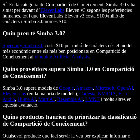
Sí. En la categoria de Compartició de Coneixement, Simba 3.0 s’ha
situat per davant d’
ElevenLabs
Eleven v3 segons les preferències
humanes, tot i que ElevenLabs Eleven v3 costa $100/milió de
caràcters i Simba 3.0 només $10.
Quin preu té Simba 3.0?
Speechify Simba 3.0
costa $10 per milió de caràcters i és el model
més econòmic entre els més ben posicionats en Compartició de
Coneixement al
rànquing Artificial Analysis
.
Quins proveïdors supera Simba 3.0 en Compartició
de Coneixement?
Simba 3.0 supera models de
Google
,
Amazon
,
Microsoft
,
OpenAI
,
ElevenLabs
(en la majoria de models),
Cartesia
,
NVIDIA
,
Fish
Audio
,
Hume AI
,
Murf AI
,
Resemble AI
,
LMNT
i molts altres en
aquesta avaluació.
Quins productes haurien de prioritzar la classificació
de Compartició de Coneixement?
Qualsevol producte que faci servir la veu per explicar, informar o