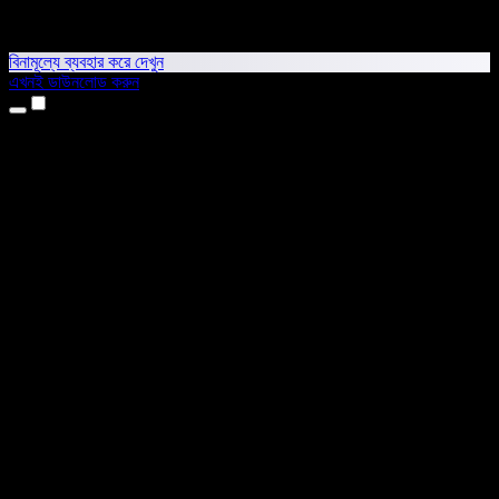
বিনামূল্যে ব্যবহার করে দেখুন
এখনই ডাউনলোড করুন
প্রোডাক্ট
টেক্সট টু স্পিচ
আইফোন ও আইপ্যাড অ্যাপ
অ্যান্ড্রয়েড অ্যাপ
ক্রোম এক্সটেনশন
এজ এক্সটেনশন
ওয়েব অ্যাপ
ম্যাক অ্যাপ
উইন্ডোজ অ্যাপ
এআই ভয়েস জেনারেটর