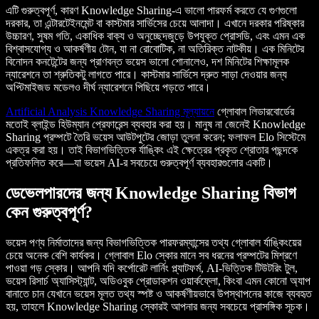
এটি গুরুত্বপূর্ণ, কারণ Knowledge Sharing-এ ভালো পারফর্ম করতে যে গুণগুলো
দরকার, তা এন্টারটেইনমেন্ট বা কাস্টমার সার্ভিসের চেয়ে আলাদা। এখানে দরকার পরিষ্কার
উচ্চারণ, সুষম গতি, একাধিক বাক্য ও অনুচ্ছেদজুড়ে উপযুক্ত প্রোসডি, এবং এমন এক
বিশ্বাসযোগ্য ও আকর্ষণীয় টোন, যা না রোবোটিক, না অতিরিক্ত নাটকীয়। এক মিনিটের
বিনোদন কনটেন্টের জন্য প্রাণবন্ত ভয়েস ভালো শোনালেও, দশ মিনিটের শিক্ষামূলক
ন্যারেশনে তা শ্রুতিকটু লাগতে পারে। কাস্টমার সার্ভিসে দ্রুত সাড়া দেওয়ার জন্য
অপ্টিমাইজড মডেলও দীর্ঘ ন্যারেশনে পিছিয়ে পড়তে পারে।
Artificial Analysis Knowledge Sharing মূল্যায়নে
গ্লোবাল লিডারবোর্ডের
মতোই ব্লাইন্ড হিউম্যান প্রেফারেন্স ব্যবহার করা হয়। মানুষ না জেনেই Knowledge
Sharing প্রম্পটে তৈরি ভয়েস আউটপুটের জোড়া তুলনা করেন; ফলাফল Elo সিস্টেমে
একত্র করা হয়। তাই বিভাগভিত্তিক র্যাঙ্কিং এই ক্ষেত্রের প্রকৃত শ্রোতার পছন্দকে
প্রতিফলিত করে—যা ভয়েস AI-র সবচেয়ে গুরুত্বপূর্ণ ব্যবহারগুলোর একটি।
ডেভেলপারদের জন্য Knowledge Sharing বিভাগ
কেন গুরুত্বপূর্ণ?
ভয়েস পণ্য নির্মাতাদের জন্য বিভাগভিত্তিক পারফরম্যান্সের তথ্য গ্লোবাল র্যাঙ্কিংয়ের
চেয়ে অনেক বেশি কার্যকর। গ্লোবাল Elo স্কোর মানে সব ধরনের প্রম্পটের মিশ্রণে
পাওয়া গড় স্কোর। আপনি যদি কর্পোরেট লার্নিং প্ল্যাটফর্ম, AI-ভিত্তিক টিউটরিং টুল,
ভয়েস রিসার্চ অ্যাসিস্ট্যান্ট, অডিওবুক প্রোডাকশন ওয়ার্কফ্লো, কিংবা এমন কোনো অ্যাপ
বানাতে চান যেখানে ভয়েস মূলত তথ্য স্পষ্ট ও আকর্ষণীয়ভাবে উপস্থাপনের কাজে ব্যবহৃত
হয়, তাহলে Knowledge Sharing স্কোরই আপনার জন্য সবচেয়ে প্রাসঙ্গিক সূচক।