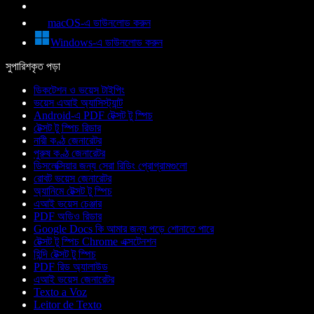
macOS-এ ডাউনলোড করুন
Windows-এ ডাউনলোড করুন
সুপারিশকৃত পড়া
ডিকটেশন ও ভয়েস টাইপিং
ভয়েস এআই অ্যাসিস্ট্যান্ট
Android-এ PDF টেক্সট টু স্পিচ
টেক্সট টু স্পিচ রিডার
নারী কণ্ঠ জেনারেটর
পুরুষ কণ্ঠ জেনারেটর
ডিসলেক্সিয়ার জন্য সেরা রিডিং প্রোগ্রামগুলো
রোবট ভয়েস জেনারেটর
অ্যানিমে টেক্সট টু স্পিচ
এআই ভয়েস চেঞ্জার
PDF অডিও রিডার
Google Docs কি আমার জন্য পড়ে শোনাতে পারে
টেক্সট টু স্পিচ Chrome এক্সটেনশন
হিন্দি টেক্সট টু স্পিচ
PDF রিড অ্যালাউড
এআই ভয়েস জেনারেটর
Texto a Voz
Leitor de Texto