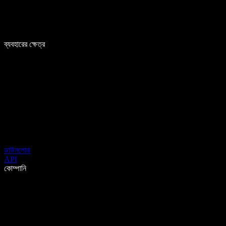
ব্যবহারের ক্ষেত্র
ডাউনলোড
API
কোম্পানি