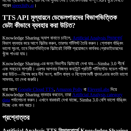
মানের প্রয়োজন হলে, এটি বিশেষ সুবিধা দেয়। ডেভেলপাররা সম্পূর্ণ API ঘুরে দেখতে
পারেন
speechify.ai
।
TTS API মূল্যায়নে ডেভেলপারদের বিভাগভিত্তিক
ডেটা কীভাবে ব্যবহার করা উচিত?
Knowledge Sharing অ্যাপ বানাতে চাইলে,
Artificial Analysis লিডারবোর্ড
বিভাগ ব্যবহার করে আগে ফিল্টার করুন, তারপর শর্টলিস্ট তৈরি করুন। গ্লোবাল র্যাঙ্কিং
ভালো সূচনা, তবে বিভাগভিত্তিক ফিল্টারেই নির্দিষ্ট প্রয়োজনে কার্যকর প্রোভাইডারদের
খুঁজে পাওয়া যায়।
Knowledge Sharing-এর জন্য বিভাগীয় ফিল্টারেই দেখা যায়—Simba 3.0 শীর্ষে
এবং সবচেয়ে সাশ্রয়ী। এরপর আপনার নিজস্ব কনটেন্টে প্রতিটি শর্টলিস্টেড মডেল পরীক্ষা
করা উচিত—বিশেষ করে দীর্ঘ অংশ, জটিল বাক্য ও বিশ্লেষণধর্মী শব্দভাণ্ডার কতটা ভালো
সামলায়, তা দেখা জরুরি।
যারা আগে
Google Cloud TTS
,
Amazon Polly
বা
ElevenLabs
দিয়ে
Knowledge Sharing ব্যবহার করতেন, তারা
Artificial Analysis category
data
পর্যালোচনা করুন। এখানে বারবারই দেখা যাচ্ছে, Simba 3.0 বেশি ভালো র্যাঙ্কিং
দিচ্ছে এবং কম খরচে।
প্রশ্নোত্তর
Artificial Analysis TTS লিডারবোর্ডে Knowledge Sharing