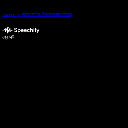
Speechify ভয়েস টাইপিং ডিকটেশন চালু করেছে
ভয়েস টাইপিং দিয়ে ৫ গুণ দ্রুত লিখুন
প্রোডাক্ট
আরও জানুন