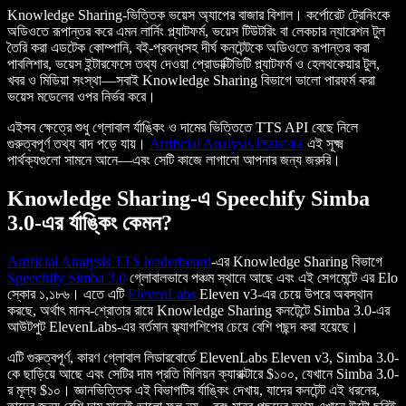
Knowledge Sharing-ভিত্তিক ভয়েস অ্যাপের বাজার বিশাল। কর্পোরেট ট্রেনিংকে
অডিওতে রূপান্তর করে এমন লার্নিং প্ল্যাটফর্ম, ভয়েস টিউটরিং বা লেকচার ন্যারেশন টুল
তৈরি করা এডটেক কোম্পানি, বই-প্রবন্ধসহ দীর্ঘ কনটেন্টকে অডিওতে রূপান্তর করা
পাবলিশার, ভয়েস ইন্টারফেসে তথ্য দেওয়া প্রোডাক্টিভিটি প্ল্যাটফর্ম ও হেলথকেয়ার টুল,
খবর ও মিডিয়া সংস্থা—সবাই Knowledge Sharing বিভাগে ভালো পারফর্ম করা
ভয়েস মডেলের ওপর নির্ভর করে।
এইসব ক্ষেত্রে শুধু গ্লোবাল র্যাঙ্কিং ও দামের ভিত্তিতে TTS API বেছে নিলে
গুরুত্বপূর্ণ তথ্য বাদ পড়ে যায়।
Artificial Analysis লিডারবোর্ড
এই সূক্ষ্ম
পার্থক্যগুলো সামনে আনে—এবং সেটি কাজে লাগানো আপনার জন্য জরুরি।
Knowledge Sharing-এ Speechify Simba
3.0-এর র্যাঙ্কিং কেমন?
Artificial Analysis TTS leaderboard
-এর Knowledge Sharing বিভাগে
Speechify Simba 3.0
গ্লোবালভাবে পঞ্চম স্থানে আছে এবং এই সেগমেন্টে এর Elo
স্কোর ১,১৮৬। এতে এটি
ElevenLabs
Eleven v3-এর চেয়ে উপরে অবস্থান
করছে, অর্থাৎ মানব-শ্রোতার রায়ে Knowledge Sharing কনটেন্টে Simba 3.0-এর
আউটপুট ElevenLabs-এর বর্তমান ফ্ল্যাগশিপের চেয়ে বেশি পছন্দ করা হয়েছে।
এটি গুরুত্বপূর্ণ, কারণ গ্লোবাল লিডারবোর্ডে ElevenLabs Eleven v3, Simba 3.0-
কে ছাড়িয়ে আছে এবং সেটির দাম প্রতি মিলিয়ন ক্যারাক্টারে $১০০, যেখানে Simba 3.0-
র মূল্য $১০। জ্ঞানভিত্তিক এই বিভাগটির র্যাঙ্কিং দেখায়, যাদের কনটেন্ট এই ধরনের,