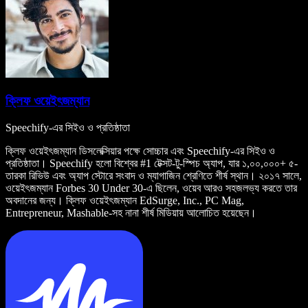
ক্লিফ ওয়েইৎজম্যান
Speechify-এর সিইও ও প্রতিষ্ঠাতা
ক্লিফ ওয়েইৎজম্যান ডিসলেক্সিয়ার পক্ষে সোচ্চার এবং Speechify-এর সিইও ও
প্রতিষ্ঠাতা। Speechify হলো বিশ্বের #1 টেক্সট-টু-স্পিচ অ্যাপ, যার ১,০০,০০০+ ৫-
তারকা রিভিউ এবং অ্যাপ স্টোরে সংবাদ ও ম্যাগাজিন শ্রেণিতে শীর্ষ স্থান। ২০১৭ সালে,
ওয়েইৎজম্যান Forbes 30 Under 30-এ ছিলেন, ওয়েব আরও সহজলভ্য করতে তার
অবদানের জন্য। ক্লিফ ওয়েইৎজম্যান EdSurge, Inc., PC Mag,
Entrepreneur, Mashable-সহ নানা শীর্ষ মিডিয়ায় আলোচিত হয়েছেন।