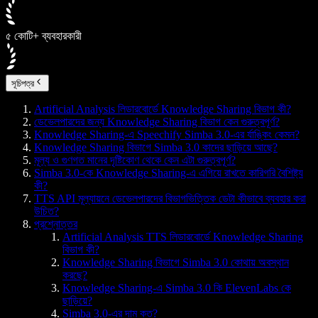
৫ কোটি+ ব্যবহারকারী
সূচিপত্র
Artificial Analysis লিডারবোর্ডে Knowledge Sharing বিভাগ কী?
ডেভেলপারদের জন্য Knowledge Sharing বিভাগ কেন গুরুত্বপূর্ণ?
Knowledge Sharing-এ Speechify Simba 3.0-এর র্যাঙ্কিং কেমন?
Knowledge Sharing বিভাগে Simba 3.0 কাদের ছাড়িয়ে আছে?
মূল্য ও গুণগত মানের দৃষ্টিকোণ থেকে কেন এটা গুরুত্বপূর্ণ?
Simba 3.0-কে Knowledge Sharing-এ এগিয়ে রাখতে কারিগরি বৈশিষ্ট্য
কী?
TTS API মূল্যায়নে ডেভেলপারদের বিভাগভিত্তিক ডেটা কীভাবে ব্যবহার করা
উচিত?
প্রশ্নোত্তর
Artificial Analysis TTS লিডারবোর্ডে Knowledge Sharing
বিভাগ কী?
Knowledge Sharing বিভাগে Simba 3.0 কোথায় অবস্থান
করছে?
Knowledge Sharing-এ Simba 3.0 কি ElevenLabs কে
ছাড়িয়ে?
Simba 3.0-এর দাম কত?