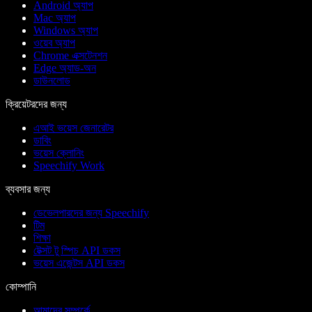
Android অ্যাপ
Mac অ্যাপ
Windows অ্যাপ
ওয়েব অ্যাপ
Chrome এক্সটেনশন
Edge অ্যাড-অন
ডাউনলোড
ক্রিয়েটরদের জন্য
এআই ভয়েস জেনারেটর
ডাবিং
ভয়েস ক্লোনিং
Speechify Work
ব্যবসার জন্য
ডেভেলপারদের জন্য Speechify
টিম
শিক্ষা
টেক্সট টু স্পিচ API ডকস
ভয়েস এজেন্টস API ডকস
কোম্পানি
আমাদের সম্পর্কে