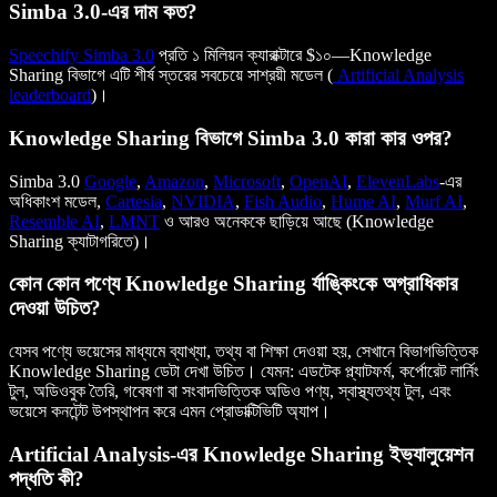
Simba 3.0-এর দাম কত?
Speechify Simba 3.0
প্রতি ১ মিলিয়ন ক্যারাক্টারে $১০—Knowledge
Sharing বিভাগে এটি শীর্ষ স্তরের সবচেয়ে সাশ্রয়ী মডেল (
Artificial Analysis
leaderboard
)।
Knowledge Sharing বিভাগে Simba 3.0 কারা কার ওপর?
Simba 3.0
Google
,
Amazon
,
Microsoft
,
OpenAI
,
ElevenLabs
-এর
অধিকাংশ মডেল,
Cartesia
,
NVIDIA
,
Fish Audio
,
Hume AI
,
Murf AI
,
Resemble AI
,
LMNT
ও আরও অনেককে ছাড়িয়ে আছে (Knowledge
Sharing ক্যাটাগরিতে)।
কোন কোন পণ্যে Knowledge Sharing র্যাঙ্কিংকে অগ্রাধিকার
দেওয়া উচিত?
যেসব পণ্যে ভয়েসের মাধ্যমে ব্যাখ্যা, তথ্য বা শিক্ষা দেওয়া হয়, সেখানে বিভাগভিত্তিক
Knowledge Sharing ডেটা দেখা উচিত। যেমন: এডটেক প্ল্যাটফর্ম, কর্পোরেট লার্নিং
টুল, অডিওবুক তৈরি, গবেষণা বা সংবাদভিত্তিক অডিও পণ্য, স্বাস্থ্যতথ্য টুল, এবং
ভয়েসে কনটেন্ট উপস্থাপন করে এমন প্রোডাক্টিভিটি অ্যাপ।
Artificial Analysis-এর Knowledge Sharing ইভ্যালুয়েশন
পদ্ধতি কী?