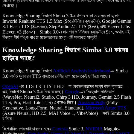
তাদের জন্য বেশি দাম মানেই ভালো ফল নয়—বরং মানব-পছন্দের তথ্য এখানে উল্টো ছবিই
দেখাচ্ছে।
Knowledge Sharing বিভাগে Simba 3.0-র উপরে থাকা মডেলগুলো হলো:
Inworld Realtime TTS 1.5 Max ($৩৫/মিলিয়ন ক্যারাক্টার), Google Gemini
3.1 Flash TTS ($১৮.৩০), StepAudio 2.5 TTS ($৮৫), এবং ElevenLabs
Eleven v3 ($১০০)। Simba 3.0-র দাম প্রতি মিলিয়ন ক্যারাক্টারে $১০, অর্থাৎ এই
বিভাগে শীর্ষ র্যাঙ্ক পাওয়া মডেলগুলোর মধ্যে এটি সবচেয়ে সাশ্রয়ী।
Knowledge Sharing বিভাগে Simba 3.0 কাদের
ছাড়িয়ে আছে?
Knowledge Sharing বিভাগে
Artificial Analysis leaderboard
-এ Simba
3.0 কার্যত মূলধারার TTS বাজারের বেশির ভাগ মডেলকেই ছাড়িয়ে আছে।
OpenAI
-এর TTS-1 ও TTS-1 HD—যা ডেভেলপারদের মধ্যে বহুল ব্যবহৃত—
এই বিভাগে Simba 3.0-র নিচে রয়েছে।
Google
-এর সিংহভাগ লাইনআপ
(WaveNet, Neural2, Studio, Chirp 3 HD, Journey, Gemini 2.5 Flash
TTS, Pro, Flash Lite TTS) এখানেও নিচে।
Amazon Polly
(Polly
Generative, Long-Form, Neural, Standard),
Microsoft Azure TTS
(Azure Neural, HD 2.5, MAI-Voice-1, VibeVoice)—সবই Simba 3.0-
র নিচে।
বিশেষায়িত প্রোভাইডারদের মধ্যে
Cartesia
Sonic 3,
NVIDIA
Magpie-