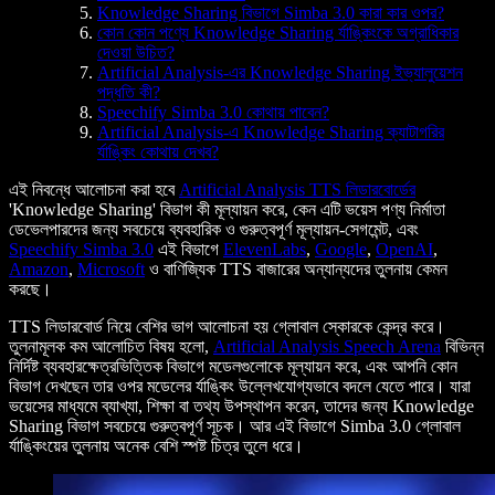
Knowledge Sharing বিভাগে Simba 3.0 কারা কার ওপর?
কোন কোন পণ্যে Knowledge Sharing র্যাঙ্কিংকে অগ্রাধিকার
দেওয়া উচিত?
Artificial Analysis-এর Knowledge Sharing ইভ্যালুয়েশন
পদ্ধতি কী?
Speechify Simba 3.0 কোথায় পাবেন?
Artificial Analysis-এ Knowledge Sharing ক্যাটাগরির
র্যাঙ্কিং কোথায় দেখব?
এই নিবন্ধে আলোচনা করা হবে
Artificial Analysis TTS লিডারবোর্ডের
'Knowledge Sharing' বিভাগ কী মূল্যায়ন করে, কেন এটি ভয়েস পণ্য নির্মাতা
ডেভেলপারদের জন্য সবচেয়ে ব্যবহারিক ও গুরুত্বপূর্ণ মূল্যায়ন-সেগমেন্ট, এবং
Speechify Simba 3.0
এই বিভাগে
ElevenLabs
,
Google
,
OpenAI
,
Amazon
,
Microsoft
ও বাণিজ্যিক TTS বাজারের অন্যান্যদের তুলনায় কেমন
করছে।
TTS লিডারবোর্ড নিয়ে বেশির ভাগ আলোচনা হয় গ্লোবাল স্কোরকে কেন্দ্র করে।
তুলনামূলক কম আলোচিত বিষয় হলো,
Artificial Analysis Speech Arena
বিভিন্ন
নির্দিষ্ট ব্যবহারক্ষেত্রভিত্তিক বিভাগে মডেলগুলোকে মূল্যায়ন করে, এবং আপনি কোন
বিভাগ দেখছেন তার ওপর মডেলের র্যাঙ্কিং উল্লেখযোগ্যভাবে বদলে যেতে পারে। যারা
ভয়েসের মাধ্যমে ব্যাখ্যা, শিক্ষা বা তথ্য উপস্থাপন করেন, তাদের জন্য Knowledge
Sharing বিভাগ সবচেয়ে গুরুত্বপূর্ণ সূচক। আর এই বিভাগে Simba 3.0 গ্লোবাল
র্যাঙ্কিংয়ের তুলনায় অনেক বেশি স্পষ্ট চিত্র তুলে ধরে।