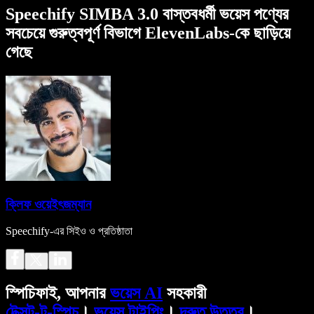
Speechify SIMBA 3.0 বাস্তবধর্মী ভয়েস পণ্যের
সবচেয়ে গুরুত্বপূর্ণ বিভাগে ElevenLabs-কে ছাড়িয়ে
গেছে
ক্লিফ ওয়েইৎজম্যান
Speechify-এর সিইও ও প্রতিষ্ঠাতা
স্পিচিফাই, আপনার
ভয়েস AI
সহকারী
টেক্সট-টু-স্পিচ
।
ভয়েস টাইপিং
।
দ্রুত উত্তর
।