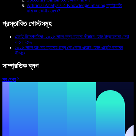
Artificial Analysis-এ Knowledge Sharing ক্যাটাগরির
র্যাঙ্কিং কোথায় দেখব?
প্রস্তাবিত পোস্টসমূহ
এআই রিসেপশনিস্ট: ২০২৬ সালে ক্ষুদ্র ব্যবসা কীভাবে ফোন উত্তরদাতা সেবা
বদলে দিচ্ছে
২০২৬ সালে আপনার ব্যবসার জন্য নো-কোড এআই ফোন এজেন্ট বানাবেন
কীভাবে
সাম্প্রতিক ব্লগ
সব দেখুন