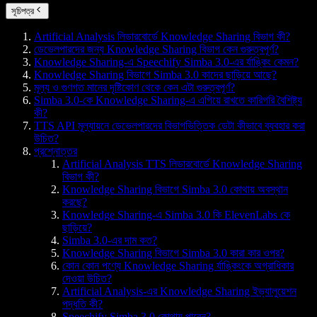
সূচিপত্র
Artificial Analysis লিডারবোর্ডে Knowledge Sharing বিভাগ কী?
ডেভেলপারদের জন্য Knowledge Sharing বিভাগ কেন গুরুত্বপূর্ণ?
Knowledge Sharing-এ Speechify Simba 3.0-এর র্যাঙ্কিং কেমন?
Knowledge Sharing বিভাগে Simba 3.0 কাদের ছাড়িয়ে আছে?
মূল্য ও গুণগত মানের দৃষ্টিকোণ থেকে কেন এটা গুরুত্বপূর্ণ?
Simba 3.0-কে Knowledge Sharing-এ এগিয়ে রাখতে কারিগরি বৈশিষ্ট্য
কী?
TTS API মূল্যায়নে ডেভেলপারদের বিভাগভিত্তিক ডেটা কীভাবে ব্যবহার করা
উচিত?
প্রশ্নোত্তর
Artificial Analysis TTS লিডারবোর্ডে Knowledge Sharing
বিভাগ কী?
Knowledge Sharing বিভাগে Simba 3.0 কোথায় অবস্থান
করছে?
Knowledge Sharing-এ Simba 3.0 কি ElevenLabs কে
ছাড়িয়ে?
Simba 3.0-এর দাম কত?
Knowledge Sharing বিভাগে Simba 3.0 কারা কার ওপর?
কোন কোন পণ্যে Knowledge Sharing র্যাঙ্কিংকে অগ্রাধিকার
দেওয়া উচিত?
Artificial Analysis-এর Knowledge Sharing ইভ্যালুয়েশন
পদ্ধতি কী?
Speechify Simba 3.0 কোথায় পাবেন?