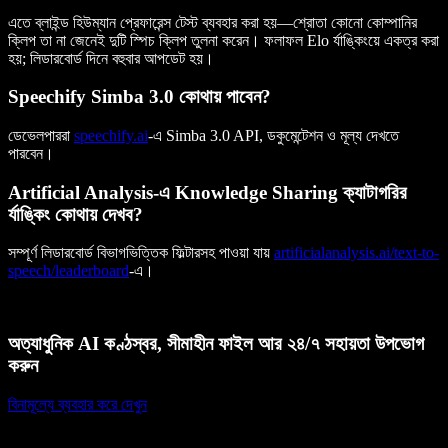
এতে ব্লাইন্ড হিউম্যান প্রেফারেন্স টেস্ট ব্যবহার করা হয়—শ্রোতা কোনো কোম্পানির
ক্লিপ তা না জেনেই দুটি স্পিচ ক্লিপ তুলনা করেন। ফলাফল Elo র্যাঙ্কিংয়ে একত্র করা
হয়; লিডারবোর্ড দিনে বহুবার আপডেট হয়।
Speechify Simba 3.0 কোথায় পাবেন?
ডেভেলপাররা
speechify.ai
-এ Simba 3.0 API, ডকুমেন্টেশন ও মূল্য দেখতে
পারবেন।
Artificial Analysis-এ Knowledge Sharing ক্যাটাগরির
র্যাঙ্কিং কোথায় দেখব?
সম্পূর্ণ লিডারবোর্ড বিভাগভিত্তিক ফিল্টারসহ পাওয়া যায়
artificialanalysis.ai/text-to-
speech/leaderboard
-এ।
অত্যাধুনিক AI কণ্ঠস্বর, সীমাহীন ফাইল আর ২৪/৭ সহায়তা উপভোগ
করুন
বিনামূল্যে ব্যবহার করে দেখুন