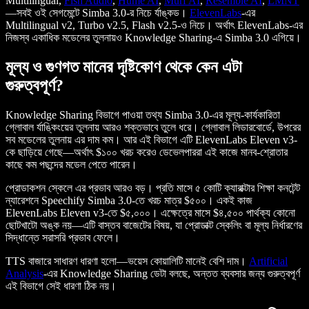
Multilingual,
Fish Audio
,
Hume AI
,
Murf AI
,
Resemble AI
,
LMNT
—সবই ওই সেগমেন্টে Simba 3.0-র নিচে র্যাঙ্কড।
ElevenLabs
-এর
Multilingual v2, Turbo v2.5, Flash v2.5-ও নিচে। অর্থাৎ ElevenLabs-এর
নিজস্ব একাধিক মডেলের তুলনায়ও Knowledge Sharing-এ Simba 3.0 এগিয়ে।
মূল্য ও গুণগত মানের দৃষ্টিকোণ থেকে কেন এটা
গুরুত্বপূর্ণ?
Knowledge Sharing বিভাগে পাওয়া তথ্য Simba 3.0-এর মূল্য-কার্যকারিতা
গ্লোবাল র্যাঙ্কিংয়ের তুলনায় আরও শক্তভাবে তুলে ধরে। গ্লোবাল লিডারবোর্ডে, উপরের
সব মডেলের তুলনায় এর দাম কম। আর এই বিভাগে এটি ElevenLabs Eleven v3-
কে ছাড়িয়ে গেছে—অর্থাৎ $১০০ খরচ করেও ডেভেলপাররা এই কাজে মানব-শ্রোতার
কাছে কম পছন্দের মডেল পেতে পারেন।
প্রোডাকশন স্কেলে এর প্রভাব আরও বড়। প্রতি মাসে ৫ কোটি ক্যারাক্টার শিক্ষা কনটেন্ট
ন্যারেশনে Speechify Simba 3.0-তে খরচ মাত্র $৫০০। একই কাজ
ElevenLabs Eleven v3-তে $৫,০০০। এক্ষেত্রে মাসে $৪,৫০০ পার্থক্য কোনো
ছোটখাটো অঙ্ক নয়—এটি বাস্তব বাজেটের বিষয়, যা প্রোডাক্ট স্কেলিং বা মূল্য নির্ধারণের
সিদ্ধান্তে সরাসরি প্রভাব ফেলে।
TTS বাজারে সাধারণ ধারণা হলো—ভয়েস কোয়ালিটি মানেই বেশি দাম।
Artificial
Analysis
-এর Knowledge Sharing ডেটা বলছে, অন্তত ব্যবসার জন্য গুরুত্বপূর্ণ
এই বিভাগে সেই ধারণা ঠিক নয়।