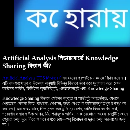
Artificial Analysis লিডারবোর্ডে Knowledge
Sharing বিভাগ কী?
Artificial Analysis TTS লিডারবোর্ড
সব ধরনের প্রম্পটকে একসঙ্গে বিচার করে না।
এটি ব্যবহারক্ষেত্র ও উদ্দেশ্য অনুযায়ী বিভিন্ন বিভাগে ভাগ করে মূল্যায়ন করে, যেমন
কাস্টমার সার্ভিস, ডিজিটাল অ্যাসিস্ট্যান্ট, এন্টারটেইনমেন্ট এবং Knowledge Sharing।
Knowledge Sharing বিভাগে সেইসব বক্তৃতা বা আউটপুট অন্তর্ভুক্ত, যেখানে
শ্রোতাকে কোনো বিষয় বোঝানো, শেখানো, তথ্য দেওয়া বা কাঠামোবদ্ধ তথ্য উপস্থাপন
করা হয়। এর মধ্যে আছে শিক্ষামূলক কনটেন্টের ন্যারেশন, জটিল বিষয় ব্যাখ্যা করা,
গবেষণার ফলাফল উপস্থাপন, নির্দেশনামূলক অডিও, এবং যেকোনো ভয়েস কনটেন্ট যেখানে
শ্রোতা তথ্য বুঝে নিতে ও মনে রাখতে চায়—শুধু বিনোদন বা দ্রুত তথ্য সরবরাহের জন্য
নয়।