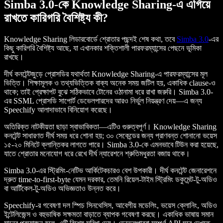
Simba 3.0-কে Knowledge Sharing-এ এগিয়ে
রাখতে কারিগরি বৈশিষ্ট্য কী?
Knowledge Sharing লিডারবোর্ডে শ্রোতার পছন্দই শেষ কথা, তবে
Simba 3.0
-এর
কিছু কারিগরি বৈশিষ্ট্য আছে, যা এখানকার শক্তিশালী পারফরম্যান্সের পেছনে ভূমিকা
রাখছে।
দীর্ঘ কনটেন্টজুড়ে প্রোসডির যথার্থতা Knowledge Sharing-এ পারফরম্যান্সের মূল
ভিত্তি। শিক্ষামূলক ও তথ্যভিত্তিক বাক্য অনেক সময় জটিল হয়, একাধিক clause-ও
থাকে; তাই প্রেক্ষাপট বুঝে সঠিকভাবে টোনের ওঠানামা ধরে রাখা জরুরি। Simba 3.0-
এর SSML প্রোসডি সাপোর্ট ডেভেলপারদের আরও নির্ভুল নিয়ন্ত্রণ দেয়—এ জন্য
Speechify আলাদাভাবে বিনিয়োগ করেছে।
অতিরিক্ত নাটকীয়তা ছাড়া স্বাভাবিকতা—এটিও গুরুত্বপূর্ণ। Knowledge Sharing
কনটেন্ট সাধারণত দীর্ঘ সময় ধরে শোনা হয়; ৩০ সেকেন্ডের জন্য প্রাণবন্ত শোনানো ভয়েস
১৫-২০ মিনিটে ক্লান্তিকর লাগতে পারে। Simba 3.0-কে এমনভাবে টিউন করা হয়েছে,
যাতে শ্রোতার মনোযোগ ধরে রেখে দীর্ঘ ন্যারেশনে শ্রুতিমধুরতা বজায় থাকে।
Simba 3.0-এর স্ট্রিমিং-নেটিভ আর্কিটেকচারও বেশ উপকারী। দীর্ঘ কনটেন্ট জেনারেশনে
দ্রুত time-to-first-byte যেমন দরকার, তেমনি রিয়েল-টাইম স্ট্রিমিং ডকুমেন্ট-টু-অডিও
বা আর্টিকেল-টু-অডিও অভিজ্ঞতাও উন্নত করে।
Speechify-র গবেষণা দল স্পিচ সিনথেসিস, আবেগীয় মডেলিং, ভয়েস ক্লোনিং, অডিও
ইন্টেলিজেন্স ও বহুভাষিক সক্ষমতা বাড়াতে ব্যাপক গবেষণা করছে। একাধিক ভাষায় সমান