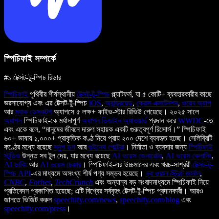
স্পিচিফাই সম্পর্কে
#১ টেক্সট-টু-স্পিচ রিডার
স্পিচিফাই
পৃথিবীর শীর্ষস্থানীয়
টেক্সট-টু-স্পিচ
প্ল্যাটফর্ম, যা ৫ কোটি+ ব্যবহারকারীর কাছে
ভরসাযোগ্য এবং এর টেক্সট-টু-স্পিচ
iOS
,
অ্যান্ড্রয়েড
,
ক্রোম এক্সটেনশন
,
ওয়েব অ্যাপ
আর
ম্যাক ডেস্কটপ
অ্যাপসে ৫ লক্ষ+ ফাইভ-স্টার রিভিউ পেয়েছে। ২০২৫ সালে
অ্যাপল
স্পিচিফাই-কে মর্যাদাপূর্ণ
অ্যাপল ডিজাইন অ্যাওয়ার্ড
প্রদান করে
WWDC
-তে
এবং একে বলে, “মানুষের জীবনে দারুণ সহায়ক একটি গুরুত্বপূর্ণ রিসোর্স।” স্পিচিফাই
৬০+ ভাষায় ১,০০০+ প্রাকৃতিক কণ্ঠ নিয়ে প্রায় ২০০ দেশে ব্যবহৃত হচ্ছে। সেলিব্রিটি
কণ্ঠের মধ্যে রয়েছে
স্নুপ ডগ
আর
গুইনেথ পেল্ট্রো
। নির্মাতা ও ব্যবসার জন্য
স্পিচিফাই
স্টুডিও
উন্নত সব টুল দেয়, যার মধ্যে রয়েছে
AI ভয়েস জেনারেটর
,
AI ভয়েস ক্লোনিং
,
AI ডাবিং
আর
AI ভয়েস চেঞ্জার
। স্পিচিফাই-এর উচ্চমানের এবং খরচ-সাশ্রয়ী
টেক্সট-টু-
স্পিচ API
-এর মাধ্যমে অসংখ্য শীর্ষ পণ্য সম্ভব হয়েছে।
দ্য ওয়াল স্ট্রিট জার্নাল
,
CNBC
,
Forbes
,
TechCrunch
এবং অন্যান্য বড় সংবাদমাধ্যমে স্পিচিফাই নিয়ে
প্রতিবেদন প্রকাশিত হয়েছে; এটি বিশ্বের সর্ববৃহৎ টেক্সট-টু-স্পিচ প্রদানকারী। আরও
জানতে ভিজিট করুন
speechify.com/news
,
speechify.com/blog
এবং
speechify.com/press
।