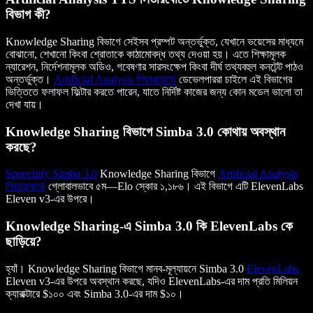
বিভাগ কী?
Knowledge Sharing বিভাগে সেইসব প্রম্পট অন্তর্ভুক্ত, যেখানে ভয়েসের মাধ্যমে
বোঝানো, শেখানো কিংবা শ্রোতাকে কাঠামোবদ্ধ তথ্য দেওয়া হয়। এতে শিক্ষামূলক
ন্যারেশন, নির্দেশনামূলক অডিও, গবেষণার সারসংক্ষেপ কিংবা দীর্ঘ তথ্যবহুল কনটেন্ট পাঠও
অন্তর্ভুক্ত।
Artificial Analysis লিডারবোর্ডে
ডেভেলপাররা চাইলে এই বিভাগের
ভিত্তিতে ফলাফল ফিল্টার করতে পারেন, যাতে নির্দিষ্ট কাজের জন্য কোন মডেল ভালো তা
দেখা যায়।
Knowledge Sharing বিভাগে Simba 3.0 কোথায় অবস্থান
করছে?
Speechify Simba 3.0
Knowledge Sharing বিভাগে
Artificial Analysis
লিডারবোর্ডে
গ্লোবালভাবে ৫ম—Elo স্কোর ১,১৮৬। এই বিভাগে এটি ElevenLabs
Eleven v3-এর উপরে।
Knowledge Sharing-এ Simba 3.0 কি ElevenLabs কে
ছাড়িয়ে?
হ্যাঁ। Knowledge Sharing বিভাগে মানব-মূল্যায়নে Simba 3.0
ElevenLabs
Eleven v3-এর উপরে অবস্থান করছে, যদিও ElevenLabs-এর দাম প্রতি মিলিয়ন
ক্যারাক্টারে $১০০ এবং Simba 3.0-এর দাম $১০।