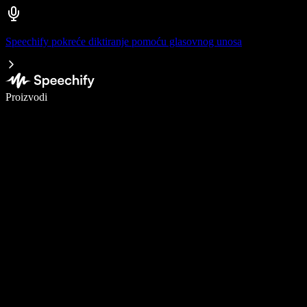
Speechify pokreće diktiranje pomoću glasovnog unosa
Pišite 5× brže uz glasovno diktiranje
Proizvodi
Saznajte više