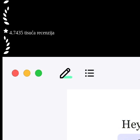
4.7
435 tisuća recenzija