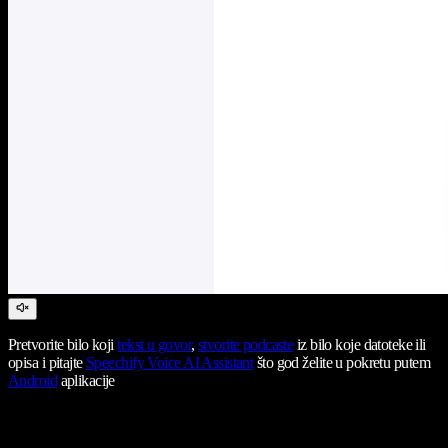
Pretvorite bilo koji
tekst u govor
,
stvorite podcaste
iz bilo koje datoteke ili
opisa i pitajte
Speechify Voice AI Assistant
što god želite u pokretu putem
Android
aplikacije