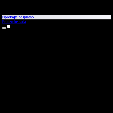
Isprobajte besplatno
Preuzmite sada
Proizvodi
Pretvaranje teksta u govor
Aplikacije za iPhone i iPad
Aplikacija za Android
Proširenje za Chrome
Proširenje za Edge
Web-aplikacija
Aplikacija za Mac
Aplikacija za Windows