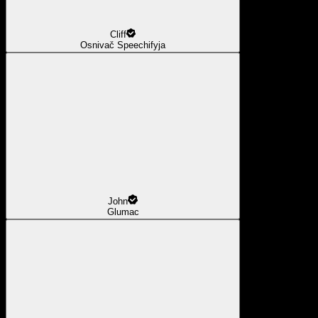
Cliff
Osnivač Speechifyja
John
Glumac