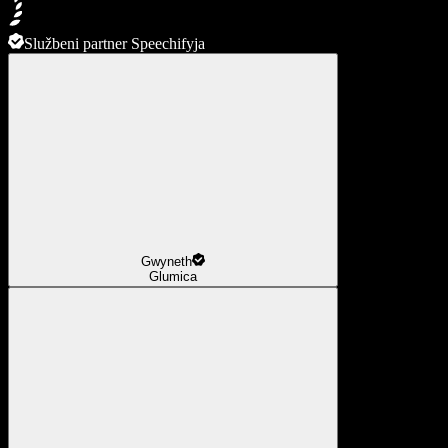
Službeni partner Speechifyja
Gwyneth
Glumica