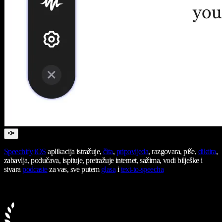
Speechify
iOS
aplikacija istražuje,
čita
,
pripovijeda
, razgovara, piše,
diktira
,
zabavlja, podučava, ispituje, pretražuje internet, sažima, vodi bilješke i
stvara
podcaste
za vas, sve putem
glasa
i
text-to-speecha