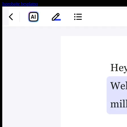
Isprobajte besplatno