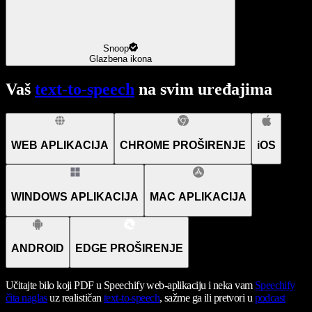
Snoop
Glazbena ikona
Vaš
text-to-speech
na svim uređajima
WEB APLIKACIJA
CHROME PROŠIRENJE
iOS
WINDOWS APLIKACIJA
MAC APLIKACIJA
ANDROID
EDGE PROŠIRENJE
Učitajte bilo koji PDF u Speechify web-aplikaciju i neka vam
Speechify
čita naglas
uz realističan
text-to-speech
, sažme ga ili pretvori u
podcast