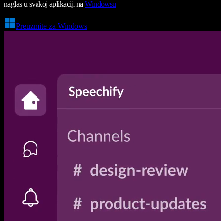
naglas u svakoj aplikaciji na
Windowsu
Preuzmite za Windows