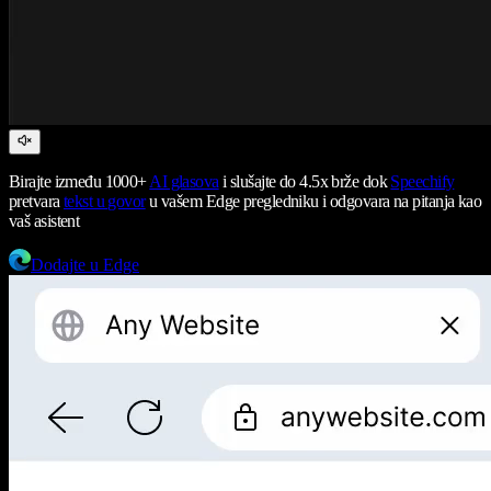
Birajte između 1000+
AI glasova
i slušajte do 4.5x brže dok
Speechify
pretvara
tekst u govor
u vašem Edge pregledniku i odgovara na pitanja kao
vaš asistent
Dodajte u Edge