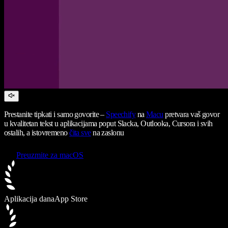
Prestanite tipkati i samo govorite –
Speechify
na
Macu
pretvara vaš govor
u kvalitetan tekst u aplikacijama poput Slacka, Outlooka, Cursora i svih
ostalih, a istovremeno
čita sve
na zaslonu
Preuzmite za macOS
Aplikacija dana
App Store