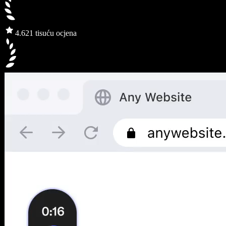
4.6
21 tisuću ocjena