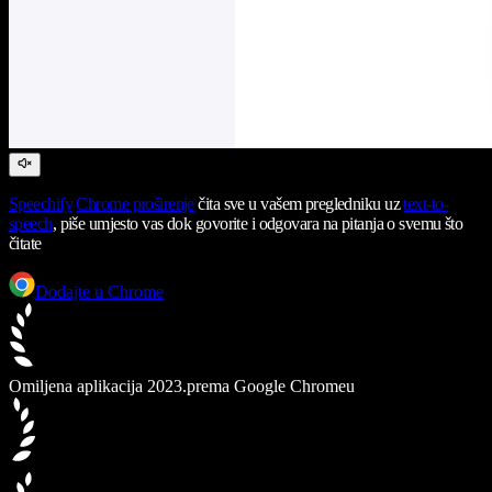
Speechify
Chrome proširenje
čita sve u vašem pregledniku uz
text-to-
speech
, piše umjesto vas dok govorite i odgovara na pitanja o svemu što
čitate
Dodajte u Chrome
Omiljena aplikacija 2023.
prema Google Chromeu